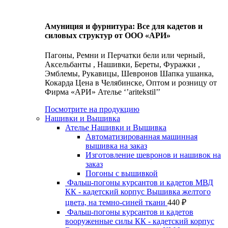
Амуниция и фурнитура: Все для кадетов и
силовых структур от ООО «АРИ»
Пагоны, Ремни и Перчатки бели или черный,
Аксельбанты , Нашивки, Береты, Фуражки ,
Эмблемы, Рукавицы, Шевронов Шапка ушанка,
Кокарда Цена в Челябинске, Оптом и розницу от
Фирма «АРИ» Ателье ‘’aritekstil’’
Посмотрите на продукцию
Нашивки и Вышивка
Ателье Нашивки и Вышивка
Автоматизированная машинная
вышивка на заказ
Изготовление шевронов и нашивок на
заказ
Погоны с вышивкой
Фальш-погоны курсантов и кадетов МВД
КК - кадетский корпус Вышивка желтого
цвета, на темно-синей ткани
440
₽
Фальш-погоны курсантов и кадетов
вооруженные силы КК - кадетский корпус