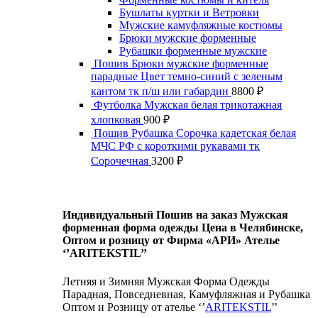
Бушлаты куртки и Ветровки
Мужские камуфляжные костюмы
Брюки мужские форменные
Рубашки форменные мужские
Пошив Брюки мужские форменные
парадные Цвет темно-синий с зеленым
кантом тк п/ш или габардин
8800
₽
Футболка Мужская белая трикотажная
хлопковая
900
₽
Пошив Рубашка Сорочка кадетская белая
МЧС РФ с короткими рукавами тк
Сорочечная
3200
₽
Индивидуальный Пошив на заказ Мужская
форменная форма одежды Цена в Челябинске,
Оптом и розницу от Фирма «АРИ» Ателье
‘’ARITEKSTIL’’
Летняя и Зимняя Мужская Форма Одежды
Парадная, Повседневная, Камуфляжная и Рубашка
Оптом и Розницу от ателье ‘’
ARITEKSTIL
’’