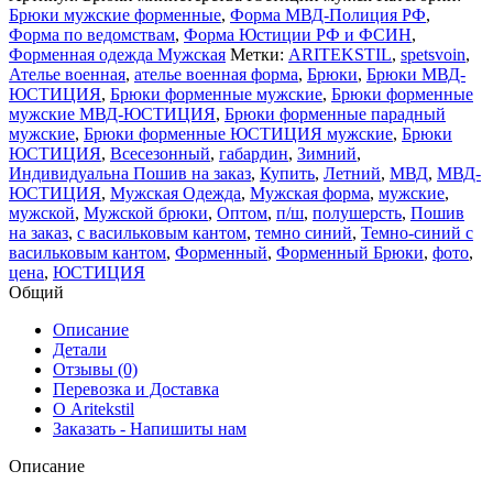
Брюки мужские форменные
,
Форма МВД-Полиция РФ
,
Форма по ведомствам
,
Форма Юстиции РФ и ФСИН
,
Форменная одежда Мужская
Метки:
ARITEKSTIL
,
spetsvoin
,
Ателье военная
,
ателье военная форма
,
Брюки
,
Брюки МВД-
ЮСТИЦИЯ
,
Брюки форменные мужские
,
Брюки форменные
мужские МВД-ЮСТИЦИЯ
,
Брюки форменные парадный
мужские
,
Брюки форменные ЮСТИЦИЯ мужские
,
Брюки
ЮСТИЦИЯ
,
Всесезонный
,
габардин
,
Зимний
,
Индивидуальна Пошив на заказ
,
Купить
,
Летний
,
МВД
,
МВД-
ЮСТИЦИЯ
,
Мужская Одежда
,
Мужская форма
,
мужские
,
мужской
,
Мужской брюки
,
Оптом
,
п/ш
,
полушерсть
,
Пошив
на заказ
,
с васильковым кантом
,
темно синий
,
Темно-синий с
васильковым кантом
,
Форменный
,
Форменный Брюки
,
фото
,
цена
,
ЮСТИЦИЯ
Общий
Описание
Детали
Отзывы (0)
Перевозка и Доставка
О Aritekstil
Заказать - Напишиты нам
Описание