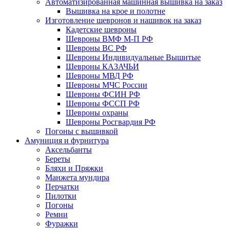
Автоматизированная машинная вышивка на заказ
Вышивка на крое и полотне
Изготовление шевронов и нашивок на заказ
Кадетские шевроны
Шевроны ВМФ М-П РФ
Шевроны ВС РФ
Шевроны Индивидуальные Вышитые
Шевроны КАЗАЧЬИ
Шевроны МВД РФ
Шевроны МЧС России
Шевроны ФСИН РФ
Шевроны ФССП РФ
Шевроны охраны
Шевроны Росгвардия РФ
Погоны с вышивкой
Амуниция и фурнитура
Аксельбанты
Береты
Бляхи и Пряжки
Манжета мундира
Перчатки
Пилотки
Погоны
Ремни
Фуражки