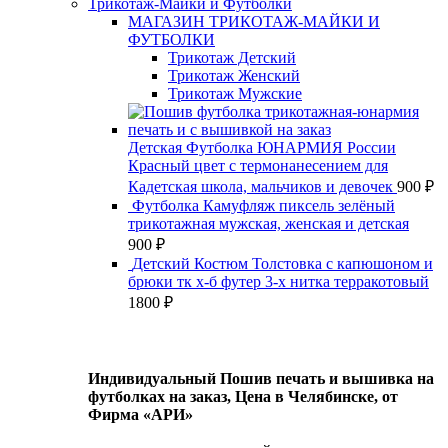
Трикотаж-Майки и Футболки
МАГАЗИН ТРИКОТАЖ-МАЙКИ И
ФУТБОЛКИ
Трикотаж Детский
Трикотаж Женский
Трикотаж Мужские
Детская Футболка ЮНАРМИЯ России
Красный цвет с термонанесением для
Кадетская школа, мальчиков и девочек
900
₽
Футболка Камуфляж пиксель зелёный
трикотажная мужская, женская и детская
900
₽
Детский Костюм Толстовка с капюшоном и
брюки тк х-б футер 3-х нитка терракотовый
1800
₽
Индивидуальный Пошив печать и вышивка на
футболках на заказ, Цена в Челябинске, от
Фирма «АРИ»