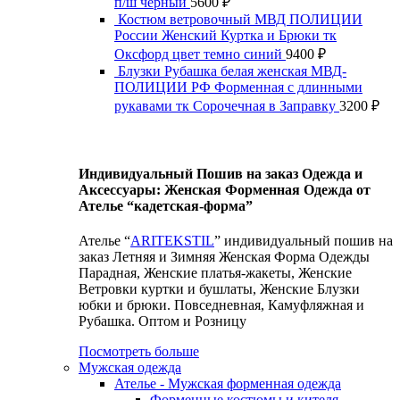
п/ш черный
5600
₽
Костюм ветровочный МВД ПОЛИЦИИ
России Женский Куртка и Брюки тк
Оксфорд цвет темно синий
9400
₽
Блузки Рубашка белая женская МВД-
ПОЛИЦИИ РФ Форменная с длинными
рукавами тк Сорочечная в Заправку
3200
₽
Индивидуальный Пошив на заказ Одежда и
Аксессуары: Женская Форменная Одежда от
Ателье “кадетская-форма”
Ателье “
ARITEKSTIL
” индивидуальный пошив на
заказ Летняя и Зимняя Женская Форма Одежды
Парадная, Женские платья-жакеты, Женские
Ветровки куртки и бушлаты, Женские Блузки
юбки и брюки. Повседневная, Камуфляжная и
Рубашка. Оптом и Розницу
Посмотреть больше
Мужская одежда
Ателье - Мужская форменная одежда
Форменные костюмы и кителя