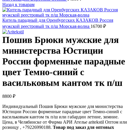
Назад к товарам
Китель парадный для Оренбургских КАЗАКОВ Россия
мужской реестровый тк п/ш Морская-волна
16700
₽
Пошив Брюки мужские для
министерства Юстиции
России форменные парадные
цвет Темно-синий с
васильковым кантом тк п/ш
8800
₽
Индивидуальный Пошив Брюки мужские для министерства
Юстиции России форменные парадные цвет Темно-синий с
васильковым кантом тк п/ш или габардин летние, зимние.
Цена, в Челябинске от Фирма АРИ Ателье aritekstil Оптом или
розницу , +79226990188.
Товар под заказ для оптовых