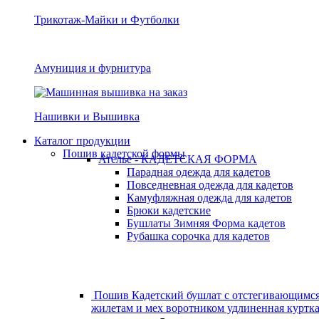
Трикотаж-Майки и Футболки
Амуниция и фурнитура
Нашивки и Вышивка
Каталог продукции
Пошив кадетской формы
Ателье - КАДЕТСКАЯ ФОРМА
Парадная одежда для кадетов
Повседневная одежда для кадетов
Камуфляжная одежда для кадетов
Брюки кадетские
Бушлаты Зимняя Форма кадетов
Рубашка сорочка для кадетов
Пошив Кадетский бушлат с отстегивающимс
жилетам и мех воротником удлиненная куртк