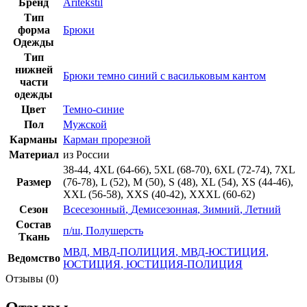
Бренд
Aritekstil
Тип
форма
Брюки
Одежды
Тип
нижней
Брюки темно синий с васильковым кантом
части
одежды
Цвет
Темно-синие
Пол
Мужской
Карманы
Карман прорезной
Материал
из России
38-44
,
4XL (64-66)
,
5XL (68-70)
,
6XL (72-74)
,
7XL
Размер
(76-78)
,
L (52)
,
M (50)
,
S (48)
,
XL (54)
,
XS (44-46)
,
XXL (56-58)
,
XXS (40-42)
,
XXXL (60-62)
Сезон
Всесезонный
,
Демисезонная
,
Зимний
,
Летний
Состав
п/ш
,
Полушерсть
Ткань
МВД
,
МВД-ПОЛИЦИЯ
,
МВД-ЮСТИЦИЯ
,
Ведомство
ЮСТИЦИЯ
,
ЮСТИЦИЯ-ПОЛИЦИЯ
Отзывы (0)