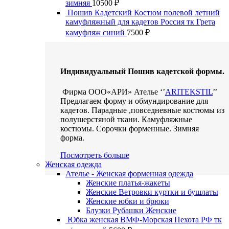
зимняя
10500
₽
Пошив Кадетский Костюм полевой летний
камуфляжный для кадетов Россия тк Грета
камуфляж синий
7500
₽
Индивидуальный Пошив кадетской формы.
Фирма ООО«АРИ» Ателье ‘’
ARITEKSTIL
’’
Предлагаем форму и обмундирование для
кадетов. Парадные ,повседневные костюмы из
полушерстяной ткани. Камуфляжные
костюмы. Сорочки форменные. Зимняя
форма.
Посмотреть больше
Женская одежда
Ателье - Женская форменная одежда
Женские платья-жакеты
Женские Ветровки куртки и бушлаты
Женские юбки и брюки
Блузки Рубашки Женские
Юбка женская ВМФ-Морская Пехота РФ тк