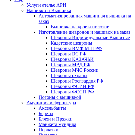
Услуги ателье АРИ
Нашивки и Вышивка
Автоматизированная машинная вышивка на
заказ
Вышивка на крое и полотне
Изготовление шевронов и нашивок на заказ
Шевроны Индивидуальные Вышитые
Кадетские шевроны
Шевроны ВМФ М-П РФ
Шевроны ВС РФ
Шевроны КАЗАЧЬИ
Шевроны МВД РФ
Шевроны МЧС России
Шевроны охраны
Шевроны Росгвардия РФ
Шевроны ФСИН РФ
Шевроны ФССП РФ
Погоны с вышивкой
Амуниция и фурнитура
Аксельбанты
Береты
Бляхи и Пряжки
Манжета мундира
Перчатки