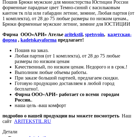
Пошив Брюки мужские для министерства Юстиции России
форменные парадные цвет Темно-синий с васильковым
кантом тк п/ш или габардин летние, зимние, Любая партия (от
1 комплекта), от 28 до 75 любые размеры по низким ценам.,
Брюки форменные мужские летние, зимние для ЮСТИЦИИ
Фирма ООО«АРИ» Ателье
aritekstil
,
spetsvoin
,
кадетская-
форма
,
kadetskayaforma
предлагает!
Пошив на заказ.
Любая партия (от 1 комплекта), от 28 до 75 любые
размеры по низким ценам
Качественный, по низким ценам. Недорого и в срок.!
Выполним любые объемы работы.
При заказе большой партией, предлагаем скидки.
Готовую продукцию доставляем в любой город
бесплатно!.
Фирма ООО
«
АРИ
»
работает со всеми городам
России.
.
наша цель -ваш комфорт
подробно о нашей продукции вы можете посмотреть
Наш
сайт
ARITEKSTIL.RU
Детали