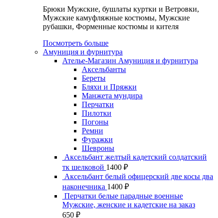
Брюки Мужские, бушлаты куртки и Ветровки,
Мужские камуфляжные костюмы, Мужские
рубашки, Форменные костюмы и кителя
Посмотреть больше
Амуниция и фурнитура
Ателье-Магазин Амуниция и фурнитура
Аксельбанты
Береты
Бляхи и Пряжки
Манжета мундира
Перчатки
Пилотки
Погоны
Ремни
Фуражки
Шевроны
Аксельбант желтый кадетский солдатский
тк шелковой
1400
₽
Аксельбант белый офицерский две косы два
наконечника
1400
₽
Перчатки белые парадные военные
Мужские, женские и кадетские на заказ
650
₽