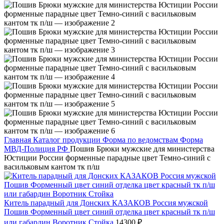
Главная
Каталог продукции
Форма по ведомствам
Форма
МВД-Полиция РФ
Пошив Брюки мужские для министерства
Юстиции России форменные парадные цвет Темно-синий с
васильковым кантом тк п/ш
Китель парадный для Донских КАЗАКОВ Россия мужской
Пошив Форменный цвет синий отделка цвет красный тк п/ш
или габардин Воротник Стойка
14300
₽