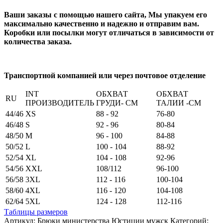
Ваши заказы с помощью нашего сайта, Мы упакуем его
максимально качественно и надежно и отправим вам.
Коробки или посылки могут отличаться в зависимости от
количества заказа.
Транспортной компанией или через почтовое отделение
INT
ОБХВАТ
ОБХВАТ
RU
ПРОИЗВОДИТЕЛЬ
ГРУДИ- СМ
ТАЛИИ -СМ
44/46
XS
88 - 92
76-80
46/48
S
92 - 96
80-84
48/50
M
96 - 100
84-88
50/52
L
100 - 104
88-92
52/54
XL
104 - 108
92-96
54/56
XXL
108/112
96-100
56/58
3XL
112 - 116
100-104
58/60
4XL
116 - 120
104-108
62/64
5XL
124 - 128
112-116
Таблицы размеров
Артикул:
Брюки министерства Юстиции мужск
Категорий: