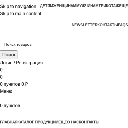
ДЕТЯМ
ЖЕНЩИНАМ
МУЖЧИНАМ
ТРИКОТАЖ
ЕЩЕ
Skip to navigation
Skip to main content
aritekstil@mail.ru +79226990188 , +79097440850…
NEWSLETTER
КОНТАКТЫ
FAQS
Поиск
Логин / Регистрация
0
0
0
пунктов
0
₽
Меню
0
пунктов
Наш каталог
ГЛАВНАЯ
КАТАЛОГ ПРОДУКЦИИ
ЕЩЕ
О НАС
КОНТАКТЫ