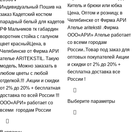
Китель и брюки или юбка
Индивидуальный Пошив на
Цена, Оптом и розницу, в
заказ Кадетский костюм
Челябинске от Фирма АРИ
парадный белый для кадетов
Ателье aritekstil .Фирма
РФ Мальчиков тк габардин
ООО«АРИ» Ателье работает
воротник стойка с галуном
со всеми городам
цвет красныйЦена, в
России..Товар под заказ для
Челябинске от Фирма АРИ
оптовых покупателей Акции
ателье ARITEKSTIL. Такую
и скидки от 2% до 20% +
модель, Mожно заказать в
бесплатна доставка все
любом цветы с любой
России !
отделкой.!!! .Акции и скидки
от 2% до 20% + бесплатная
доставка по всей России !!!
Выберите параметры
ООО«АРИ» работает со
всеми городам России