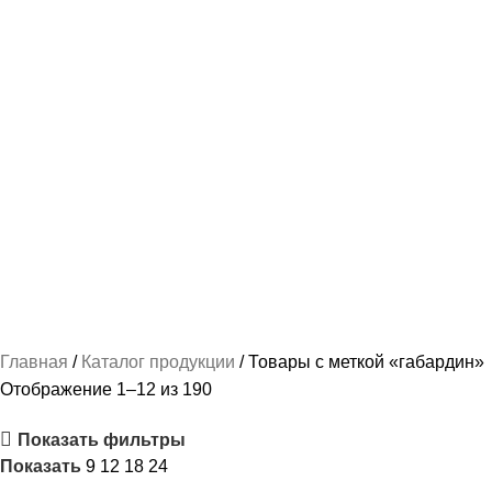
НАШИВКИ И ВЫШИВКА
112 ПРОДУКТОВ
ПОШИВ КАДЕТСКОЙ ФОРМЫ
237 ПРОДУКТОВ
РУБАШКА / СОРОЧКА / БЛУЗКА ФОРМЕННАЯ
87 ПРОДУКТОВ
СПАЛЬНЫЕ МЕШКИ
2 ПРОДУКТА
ТРИКОТАЖ-МАЙКИ И ФУТБОЛКИ
78 ПРОДУКТОВ
ФОРМА ПО ВЕДОМСТВАМ
489 ПРОДУКТОВ
ФОРМЕННАЯ ОДЕЖДА ЖЕНСКАЯ
103 ПРОДУКТА
ФОРМЕННАЯ ОДЕЖДА МУЖСКАЯ
163 ПРОДУКТА
Главная
Каталог продукции
Товары с меткой «габардин»
Отображение 1–12 из 190
Показать фильтры
Показать
9
12
18
24