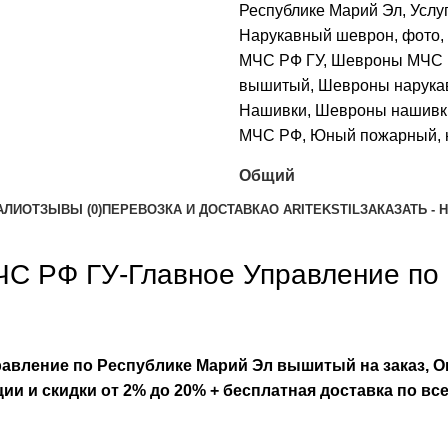
Республике Марий Эл
,
Услу
Нарукавный шеврон
,
фото
,
МЧС РФ ГУ
,
Шевроны МЧС Р
вышитый
,
Шевроны нарук
Нашивки
,
Шевроны нашивк
МЧС РФ
,
Юный пожарный
,
Общий
АЛИ
ОТЗЫВЫ (0)
ПЕРЕВОЗКА И ДОСТАВКА
О ARITEKSTIL
ЗАКАЗАТЬ -
С РФ ГУ-Главное Управление по
вление по Республике Марий Эл вышитый на заказ, Оп
Акции и скидки от 2% до 20% + бесплатная доставка по в