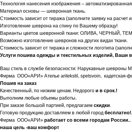
Технология нанесения изображения – автоматизированна
Материал основы — шевронная ткань.
Стоимость зависит от тиража (заполните заявку на расчет 
Изготовление шеврона на спину по Вашему образцу!
Варианты цветов шевронной ткани: ОЛИВА, ЧЕРНЫЙ, ТЕ
Возможно изготовление шевронов на других видах ткани.
Стоимость зависит от тиража и сложности логотипа (заполн
Услуги пошива одежды и текстильных изделий, Ваши в
Ваш стиль в службе безопасности: Нарукавные шевроны 
Фирма ООО«АРИ» Ателье
aritekstil
,
spetsvoin
,
кадетская-ф
Пошив на заказ
Качественный, по низким ценам. Недорого
и в срок.!
Выполним любые объемы работы.
При заказе большой партией, предлагаем
скидки
.
Готовую продукцию доставляем в любой город
бесплатно!
Фирма ООО«АРИ»
работает со всеми городам России..
наша цель -ваш комфорт