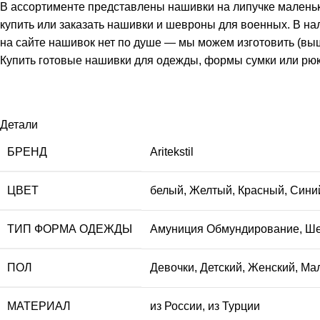
В ассортименте представлены нашивки на липучке маленьки
купить или заказать нашивки и шевроны для военных. В нал
на сайте нашивок нет по душе — мы можем изготовить (выш
Купить готовые нашивки для одежды, формы сумки или рюк
Детали
БРЕНД
Aritekstil
ЦВЕТ
белый
,
Желтый
,
Красный
,
Сини
ТИП ФОРМА ОДЕЖДЫ
Амуниция Обмундирование
,
Ше
ПОЛ
Девочки
,
Детский
,
Женский
,
Мал
МАТЕРИАЛ
из России
,
из Турции