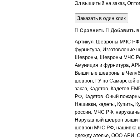
Эл вышитый на заказ, Опто
Заказать в один клик
Сравнить
Добавить в
Артикул:
Шевроны МЧС РФ 
фурнитура
,
Изготовление ш
Шевроны
,
Шевроны МЧС Р
Амуниция и фурнитура
,
АРИ
Вышитые шевроны в Челяб
шеврон
,
ГУ по Самарской о
заказ
,
Кадетов
,
Кадетов E
РФ
,
Кадетов Юный пожарн
Нашивки
,
кадеты
,
Купить
,
К
россии
,
МЧС РФ
,
нарукавны
Нарукавный шеврон выши
шеврон МЧС РФ
,
нашивка 
одежду ателье
,
ООО АРИ
,
О