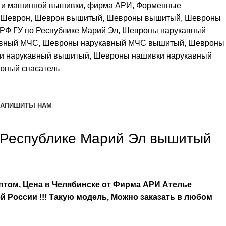
ги машинной вышивки
,
фирма АРИ
,
Форменные
Шеврон
,
Шеврон вышитый
,
Шевроны вышитый
,
Шевроны
Ф ГУ по Республике Марий Эл
,
Шевроны нарукавный
авный МЧС
,
Шевроны нарукавный МЧС вышитый
,
Шевроны
и нарукавный вышитый
,
Шевроны нашивки нарукавный
юный спасатель
 НАПИШИТЫ НАМ
 Республике Марий Эл
вышитый
том, Цена в Челябинске от Фирма АРИ Ателье
сей России !!! Такую модель, Mожно заказать в любом