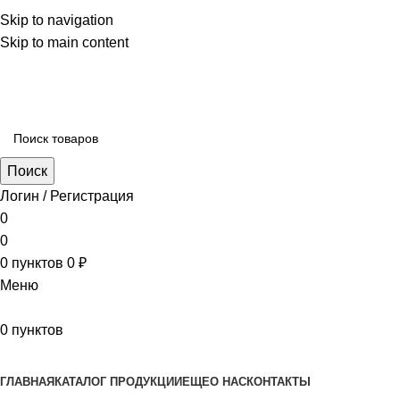
Skip to navigation
Skip to main content
aritekstil@mail.ru +79226990188 , +79097440850…
Поиск
Логин / Регистрация
0
0
0
пунктов
0
₽
Меню
0
пунктов
Наш каталог
ГЛАВНАЯ
КАТАЛОГ ПРОДУКЦИИ
ЕЩЕ
О НАС
КОНТАКТЫ