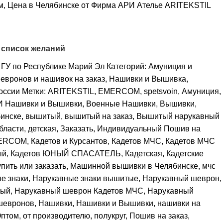
м, Цена в Челябинске от Фирма АРИ Ателье
ARITEKSTIL
 список желаний
ГУ по Республике Марий Эл
Категорий:
Амуниция и
евронов и нашивок на заказ
,
Нашивки и Вышивка
,
оссии
Метки:
ARITEKSTIL
,
EMERCOM
,
spetsvoin
,
Амуниция
,
 Нашивки и Вышивки
,
Военные Нашивки
,
Вышивки
,
инске
,
вышитый
,
вышитый на заказ
,
Вышитый нарукавный
бласти
,
детская
,
Заказать
,
Индивидуальный Пошив на
MERCOM
,
Кадетов и Курсантов
,
Кадетов МЧС
,
Кадетов МЧС
ый
,
Кадетов ЮНЫЙ СПАСАТЕЛЬ
,
Кадетская
,
Кадетские
упить или заказать
,
Машинной вышивки в Челябинске
,
мчс
е знаки
,
Нарукавные знаки вышитые
,
Нарукавный шеврон
,
тый
,
Нарукавный шеврон Кадетов МЧС
,
Нарукавный
шевронов
,
Нашивки
,
Нашивки и Вышивки
,
нашивки на
птом
,
от производителю
,
полукруг
,
Пошив на заказ
,