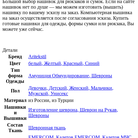
Большой выбор нашивок для рюкзаков и сумок. Если на сайте
нашивок нет по душе — мы можем изготовить (вышить)
нашивку по вашему эскизу на заказ. Компьютерная вышивка
на заказ осуществляется после согласования эскиза. Купить
готовые нашивки для одежды, формы сумки или рюкзака, Вы
можете уже сейчас.
Детали
Бренд
Aritekstil
Цвет
белый
,
Желтый
,
Красный
,
Синий
Тип
форма
Амуниция Обмундирование
,
Шевроны
Одежды
Девочки
,
Детский
,
Женский
,
Мальчики
,
Пол
Мужской
,
Унисекс
Материал
из России
,
из Турции
Нашивки
Изготовление шеврона
,
Шеврон на Рукав
,
и
Шевроны
Вышивки
Состав
Шевронная ткань
Ткань
EMERCOM
,
Кадетов EMERCOM
,
Кадетов МЧС
,