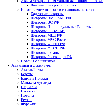
Автоматизированная машинная вышивка на заказ
Вышивка на крое и полотне
Изготовление шевронов и нашивок на заказ
Кадетские шевроны
Шевроны ВМФ М-П РФ
Шевроны ВС РФ
Шевроны Индивидуальные Вышитые
Шевроны КАЗАЧЬИ
Шевроны МВД РФ
Шевроны МЧС России
Шевроны ФСИН РФ
Шевроны ФССП РФ
Шевроны охраны
Шевроны Росгвардия РФ
Погоны с вышивкой
Амуниция и фурнитура
Аксельбанты
Береты
Бляхи и Пряжки
Манжета мундира
Перчатки
Пилотки
Погоны
Ремни
Фуражки