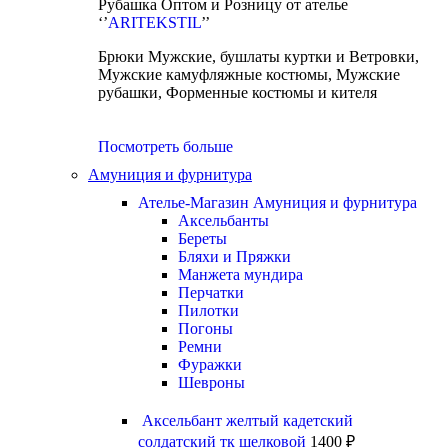
Рубашка Оптом и Розницу от ателье
‘’
ARITEKSTIL
’’
Брюки Мужские, бушлаты куртки и Ветровки,
Мужские камуфляжные костюмы, Мужские
рубашки, Форменные костюмы и кителя
Посмотреть больше
Амуниция и фурнитура
Ателье-Магазин Амуниция и фурнитура
Аксельбанты
Береты
Бляхи и Пряжки
Манжета мундира
Перчатки
Пилотки
Погоны
Ремни
Фуражки
Шевроны
Аксельбант желтый кадетский
солдатский тк шелковой
1400
₽