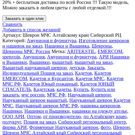
20% + бесплатная доставка по всей России !!! Такую модель,
Mожно заказать в любом цветы с любой отделкой.!!!
Заказать в один клик
Сравнить
Добавить в список желаний
Артикул:
Шеврон МЧС Алтайскому краю Сибирский РЦ
Категорий:
Амуниция и фурнитура
,
Изготовление шевронов
и нашивок на заказ
,
Нашивки и Вышивка
,
Шевроны
,
Шевроны МЧС России
Метка:
ARITEKSTIL
,
EMERCOM
,
spetsvoin
,
Амуниция
,
Амуниция и фурнитура
,
АРИ Нашивки
и Вышивки
,
Вышивки
,
вышитый
,
вышитый на заказ
,
Вышитый нарукавный шеврон
,
детская
,
Заказать
,
Индивидуальный Пошив на заказ
,
Кадетов
,
Кадетов
EMERCOM
,
Кадетов и Курсантов
,
Кадетов МЧС
,
Кадетов
МЧС РФ
,
Кадетов Юный пожарный
,
Кадетов ЮНЫЙ
СПАСАТЕЛЬ
,
Кадетская
,
кадеты
,
Купить
,
Купить или
заказать
,
мчс россии
,
МЧС РФ
,
Нарукавный шеврон
,
Нарукавный шеврон вышитый
,
Нарукавный шеврон Кадетов
МЧС
,
Нарукавный шеврон МЧС РФ
,
нашивка шевронов
,
Нашивки
,
Нашивки и Вышивки
,
нашивки на одежду ателье
,
ООО АРИ
,
Оптом
,
от производителю
,
по Алтайскому краю
,
полукруг
,
Пошив на заказ
,
Сибирский региональный центр
,
фирма АРИ
,
Форменные Нарукавный шеврон
,
фото
,
Шеврон
,
Шеврон МЧС Алтайский край Сибирский региональный