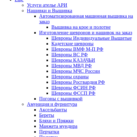
Услуги ателье АРИ
Нашивки и Вышивка
Автоматизированная машинная вышивка на
заказ
Вышивка на крое и полотне
Изготовление шевронов и нашивок на заказ
Шевроны Индивидуальные Вышитые
Кадетские шевроны
Шевроны ВМФ М-П РФ
Шевроны ВС РФ
Шевроны КАЗАЧЬИ
Шевроны МВД РФ
Шевроны МЧС России
Шевроны охраны
Шевроны Росгвардия РФ
Шевроны ФСИН РФ
Шевроны ФССП РФ
Погоны с вышивкой
Амуниция и фурнитура
Аксельбанты
Береты
Бляхи и Пряжки
Манжета мундира
Перчатки