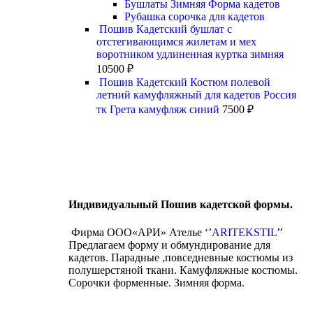
Бушлаты Зимняя Форма кадетов
Рубашка сорочка для кадетов
Пошив Кадетский бушлат с
отстегивающимся жилетам и мех
воротником удлиненная куртка зимняя
10500
₽
Пошив Кадетский Костюм полевой
летний камуфляжный для кадетов Россия
тк Грета камуфляж синий
7500
₽
Индивидуальный Пошив кадетской формы.
Фирма ООО«АРИ» Ателье ‘’
ARITEKSTIL
’’
Предлагаем форму и обмундирование для
кадетов. Парадные ,повседневные костюмы из
полушерстяной ткани. Камуфляжные костюмы.
Сорочки форменные. Зимняя форма.