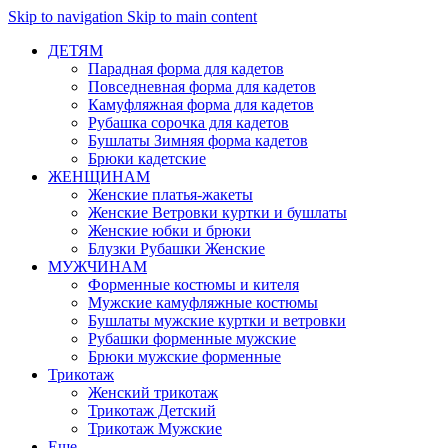
Skip to navigation
Skip to main content
ДЕТЯМ
Парадная форма для кадетов
Повседневная форма для кадетов
Камуфляжная форма для кадетов
Рубашка сорочка для кадетов
Бушлаты Зимняя форма кадетов
Брюки кадетские
ЖЕНЩИНАМ
Женские платья-жакеты
Женские Ветровки куртки и бушлаты
Женские юбки и брюки
Блузки Рубашки Женские
МУЖЧИНАМ
Форменные костюмы и кителя
Мужские камуфляжные костюмы
Бушлаты мужские куртки и ветровки
Рубашки форменные мужские
Брюки мужские форменные
Трикотаж
Женский трикотаж
Трикотаж Детский
Трикотаж Мужские
Еще