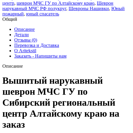
центр
,
шеврон МЧС ГУ по Алтайскому краю
,
Шеврон
нарукавный МЧС РФ полукруг
,
Шевроны Нашивки
,
Юный
пожарный
,
юный спасатель
Общий
Описание
Детали
Отзывы (0)
Перевозка и Доставка
О Aritekstil
Заказать - Напишиты нам
Описание
Вышитый нарукавный
шеврон МЧС ГУ по
Сибирский региональный
центр Алтайскому краю на
заказ