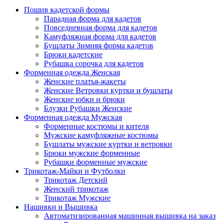
Пошив кадетской формы
Парадная форма для кадетов
Повседневная форма для кадетов
Камуфляжная форма для кадетов
Бушлаты Зимняя форма кадетов
Брюки кадетские
Рубашка сорочка для кадетов
Форменная одежда Женская
Женские платья-жакеты
Женские Ветровки куртки и бушлаты
Женские юбки и брюки
Блузки Рубашки Женские
Форменная одежда Мужская
Форменные костюмы и кителя
Мужские камуфляжные костюмы
Бушлаты мужские куртки и ветровки
Брюки мужские форменные
Рубашки форменные мужские
Трикотаж-Майки и Футболки
Трикотаж Детский
Женский трикотаж
Трикотаж Мужские
Нашивки и Вышивка
Автоматизированная машинная вышивка на заказ