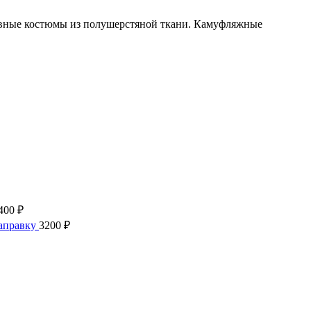
невные костюмы из полушерстяной ткани. Камуфляжные
400
₽
аправку
3200
₽