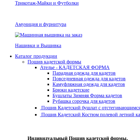
Трикотаж-Майки и Футболки
Амуниция и фурнитура
Нашивки и Вышивка
Каталог продукции
Пошив кадетской формы
Ателье - КАДЕТСКАЯ ФОРМА
Парадная одежда для кадетов
Повседневная одежда для кадетов
Камуфляжная одежда для кадетов
Брюки кадетские
Бушлаты Зимняя Форма кадетов
Рубашка сорочка для кадетов
Пошив Кадетский бушлат с отстегивающимся
Пошив Кадетский Костюм полевой летний ка
Индивидуальный Пошив кадетской формы.