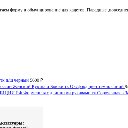
агаем форму и обмундирование для кадетов. Парадные ,повсед
тк п/ш черный
5600
₽
сии Женский Куртка и Брюки тк Оксфорд цвет темно синий
9
ЛИЦИИ РФ Форменная с длинными рукавами тк Сорочечная в З
Аксессуары: