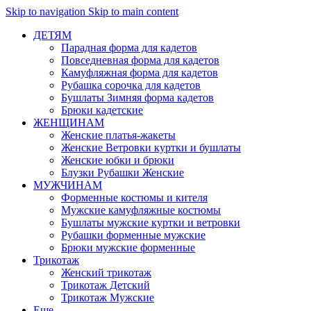
Skip to navigation
Skip to main content
ДЕТЯМ
Парадная форма для кадетов
Повседневная форма для кадетов
Камуфляжная форма для кадетов
Рубашка сорочка для кадетов
Бушлаты Зимняя форма кадетов
Брюки кадетские
ЖЕНЩИНАМ
Женские платья-жакеты
Женские Ветровки куртки и бушлаты
Женские юбки и брюки
Блузки Рубашки Женские
МУЖЧИНАМ
Форменные костюмы и кителя
Мужские камуфляжные костюмы
Бушлаты мужские куртки и ветровки
Рубашки форменные мужские
Брюки мужские форменные
Трикотаж
Женский трикотаж
Трикотаж Детский
Трикотаж Мужские
Еще