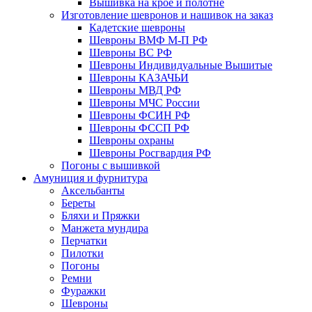
Вышивка на крое и полотне
Изготовление шевронов и нашивок на заказ
Кадетские шевроны
Шевроны ВМФ М-П РФ
Шевроны ВС РФ
Шевроны Индивидуальные Вышитые
Шевроны КАЗАЧЬИ
Шевроны МВД РФ
Шевроны МЧС России
Шевроны ФСИН РФ
Шевроны ФССП РФ
Шевроны охраны
Шевроны Росгвардия РФ
Погоны с вышивкой
Амуниция и фурнитура
Аксельбанты
Береты
Бляхи и Пряжки
Манжета мундира
Перчатки
Пилотки
Погоны
Ремни
Фуражки
Шевроны