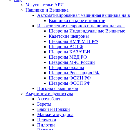
Услуги ателье АРИ
Нашивки и Вышивка
Автоматизированная машинная вышивка на з
Вышивка на крое и полотне
Изготовление шевронов и нашивок на заказ
Шевроны Индивидуальные Вышитые
Кадетские шевроны
Шевроны ВМФ М-П РФ
Шевроны ВС РФ
Шевроны КАЗАЧЬИ
Шевроны МВД РФ
Шевроны МЧС России
Шевроны охраны
Шевроны Росгвардия РФ
Шевроны ФСИН РФ
Шевроны ФССП РФ
Погоны с вышивкой
Амуниция и фурнитура
Аксельбанты
Береты
Бляхи и Пряжки
Манжета мундира
Перчатки
Пилотки