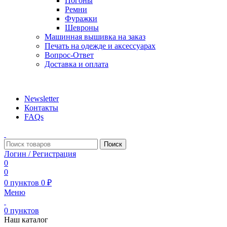
Погоны
Ремни
Фуражки
Шевроны
Машинная вышивка на заказ
Печать на одежде и аксессуарах
Вопрос-Ответ
Доставка и оплата
aritekstil@mail.ru +79226990188 , +79097440850…
Newsletter
Контакты
FAQs
Поиск
Логин / Регистрация
0
0
0
пунктов
0
₽
Меню
0
пунктов
Наш каталог