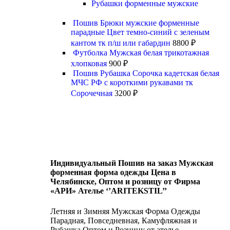
Рубашки форменные мужские
Пошив Брюки мужские форменные
парадные Цвет темно-синий с зеленым
кантом тк п/ш или габардин
8800
₽
Футболка Мужская белая трикотажная
хлопковая
900
₽
Пошив Рубашка Сорочка кадетская белая
МЧС РФ с короткими рукавами тк
Сорочечная
3200
₽
Индивидуальный Пошив на заказ Мужская
форменная форма одежды Цена в
Челябинске, Оптом и розницу от Фирма
«АРИ» Ателье ‘’ARITEKSTIL’’
Летняя и Зимняя Мужская Форма Одежды
Парадная, Повседневная, Камуфляжная и
Рубашка Оптом и Розницу от ателье