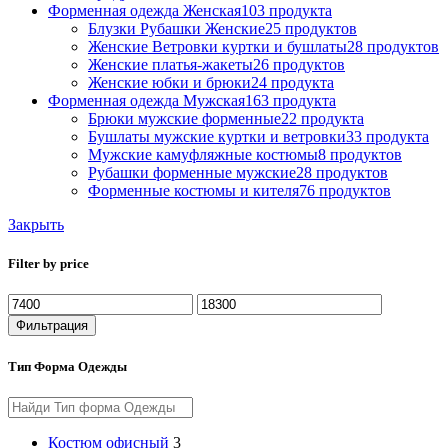
Форменная одежда Женская
103 продукта
Блузки Рубашки Женские
25 продуктов
Женские Ветровки куртки и бушлаты
28 продуктов
Женские платья-жакеты
26 продуктов
Женские юбки и брюки
24 продукта
Форменная одежда Мужская
163 продукта
Брюки мужские форменные
22 продукта
Бушлаты мужские куртки и ветровки
33 продукта
Мужские камуфляжные костюмы
8 продуктов
Рубашки форменные мужские
28 продуктов
Форменные костюмы и кителя
76 продуктов
Закрыть
Filter by price
Фильтрация
Тип Форма Одежды
Костюм офисный
3