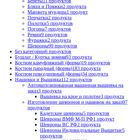
Береты
11 продуктов
Бляхи и Пряжки
2 продукта
Манжета мундира
1 продукт
Перчатки
2 продукта
Пилотки
5 продуктов
Погоны
7 продуктов
Ремни
9 продуктов
Фуражки
2 продукта
Шевроны
99 продуктов
Без категории
6 продуктов
Бушлат / Куртка зимняя
93 продукта
Костюм камуфляжный (форма)
19 продуктов
Костюм парадный (форма)
183 продукта
Костюм повседневный (форма)
34 продукта
Нашивки и Вышивка
112 продуктов
Автоматизированная машинная вышивка на
заказ
3 продукта
Вышивка на крое и полотне
3 продукта
Изготовление шевронов и нашивок на заказ
97
продуктов
Кадетские шевроны
5 продуктов
Шевроны ВМФ М-П РФ
1 продукт
Шевроны ВС РФ
2 продукта
Шевроны Индивидуальные Вышитые
5
продуктов