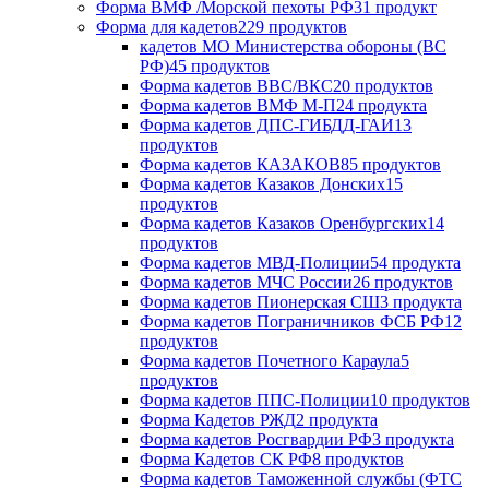
Форма ВМФ /Морской пехоты РФ
31 продукт
Форма для кадетов
229 продуктов
кадетов МО Министерства обороны (ВС
РФ)
45 продуктов
Форма кадетов ВВС/ВКС
20 продуктов
Форма кадетов ВМФ М-П
24 продукта
Форма кадетов ДПС-ГИБДД-ГАИ
13
продуктов
Форма кадетов КАЗАКОВ
85 продуктов
Форма кадетов Казаков Донских
15
продуктов
Форма кадетов Казаков Оренбургских
14
продуктов
Форма кадетов МВД-Полиции
54 продукта
Форма кадетов МЧС России
26 продуктов
Форма кадетов Пионерская СШ
3 продукта
Форма кадетов Пограничников ФСБ РФ
12
продуктов
Форма кадетов Почетного Караула
5
продуктов
Форма кадетов ППС-Полиции
10 продуктов
Форма Кадетов РЖД
2 продукта
Форма кадетов Росгвардии РФ
3 продукта
Форма Кадетов СК РФ
8 продуктов
Форма кадетов Таможенной службы (ФТС