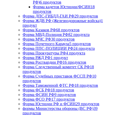
РФ)
6 продуктов
Форма кадетов Юстиции/ФСИН
18
продуктов
Форма ДПС-ГИБДД-ГАИ РФ
29 продуктов
Форма ЖДВ РФ (Железнодорожные войска)
1
продукт
Форма Казаков РФ
68 продуктов
Форма МВД-Полиция РФ
82 продукта
Форма МЧС РФ
30 продуктов
Форма Почетного Караула
5 продуктов
Форма ППС-ПОЛИЦИИ РФ
24 продукта
Форма Прокуратуры РФ
4 продукта
Форма РЖД РФ
1 продукт
Форма Росгвардии РФ
16 продуктов
Форма Следственный комитет СК РФ
18
продуктов
Форма Судебных приставов ФССП РФ
10
продуктов
Форма Таможенной ФТС РФ
18 продуктов
Форма ФСБ РФ
18 продуктов
Форма ФСИН РФ
9 продуктов
Форма ФСО РФ
17 продуктов
Форма Юстиции РФ и ФСИН
29 продуктов
формы Министерства обороны (ВС РФ)
39
продуктов