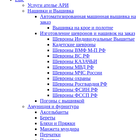
Услуги ателье АРИ
Нашивки и Вышивка
Автоматизированная машинная вышивка на
заказ
Вышивка на крое и полотне
Изготовление шевронов и нашивок на заказ
Шевроны Индивидуальные Вышитые
Кадетские шевроны
Шевроны ВМФ М-П РФ
Шевроны ВС РФ
Шевроны КАЗАЧЬИ
Шевроны МВД РФ
Шевроны МЧС России
Шевроны охраны
Шевроны Росгвардия РФ
Шевроны ФСИН РФ
Шевроны ФССП РФ
Погоны с вышивкой
Амуниция и фурнитура
Аксельбанты
Береты
Бляхи и Пряжки
Манжета мундира
Перчатки