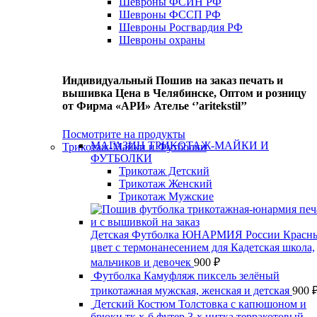
Шевроны ФСИН РФ
Шевроны ФССП РФ
Шевроны Росгвардия РФ
Шевроны охраны
Индивидуальный Пошив на заказ печать и
вышивка Цена в Челябинске, Оптом и розницу
от Фирма «АРИ» Ателье ‘’aritekstil’’
Посмотрите на продукты
МАГАЗИН ТРИКОТАЖ-МАЙКИ И
Трикотаж-Майки и Футболки
ФУТБОЛКИ
Трикотаж Детский
Трикотаж Женский
Трикотаж Мужские
Детская Футболка ЮНАРМИЯ России Красн
цвет с термонанесением для Кадетская школа,
мальчиков и девочек
900
₽
Футболка Камуфляж пиксель зелёный
трикотажная мужская, женская и детская
900
Детский Костюм Толстовка с капюшоном и
брюки тк х-б футер 3-х нитка терракотовый