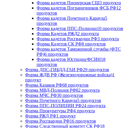
Форма кадетов Пионерская СШ
3 продукта
Форма кадетов Пограничников ФСБ РФ
12
продуктов
Форма кадетов Почетного Караула
5
продуктов
Форма кадетов ППС-Полиции
10 продуктов
Форма Кадетов РЖД
2 продукта
Форма кадетов Росгвардии РФ
3 продукта
Форма Кадетов СК РФ
8 продуктов
Форма кадетов Таможенной службы (ФТС
РФ)
6 продуктов
Форма кадетов Юстиции/ФСИН
18
продуктов
Форма ДПС-ГИБДД-ГАИ РФ
29 продуктов
Форма ЖДВ РФ (Железнодорожные войска)
1
продукт
Форма Казаков РФ
68 продуктов
Форма МВД-Полиция РФ
82 продукта
Форма МЧС РФ
30 продуктов
Форма Почетного Караула
5 продуктов
Форма ППС-ПОЛИЦИИ РФ
24 продукта
Форма Прокуратуры РФ
4 продукта
Форма РЖД РФ
1 продукт
Форма Росгвардии РФ
16 продуктов
Форма Следственный комитет СК РФ
18