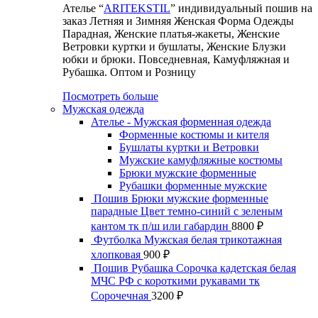
Ателье “
ARITEKSTIL
” индивидуальный пошив на
заказ Летняя и Зимняя Женская Форма Одежды
Парадная, Женские платья-жакеты, Женские
Ветровки куртки и бушлаты, Женские Блузки
юбки и брюки. Повседневная, Камуфляжная и
Рубашка. Оптом и Розницу
Посмотреть больше
Мужская одежда
Ателье - Мужская форменная одежда
Форменные костюмы и кителя
Бушлаты куртки и Ветровки
Мужские камуфляжные костюмы
Брюки мужские форменные
Рубашки форменные мужские
Пошив Брюки мужские форменные
парадные Цвет темно-синий с зеленым
кантом тк п/ш или габардин
8800
₽
Футболка Мужская белая трикотажная
хлопковая
900
₽
Пошив Рубашка Сорочка кадетская белая
МЧС РФ с короткими рукавами тк
Сорочечная
3200
₽