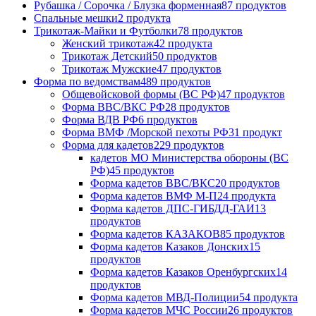
Рубашка / Сорочка / Блузка форменная
87 продуктов
Спальные мешки
2 продукта
Трикотаж-Майки и Футболки
78 продуктов
Женский трикотаж
42 продукта
Трикотаж Детский
50 продуктов
Трикотаж Мужские
47 продуктов
Форма по ведомствам
489 продуктов
Общевойсковой формы (ВС РФ)
47 продуктов
Форма ВВС/ВКС РФ
28 продуктов
Форма ВДВ РФ
6 продуктов
Форма ВМФ /Морской пехоты РФ
31 продукт
Форма для кадетов
229 продуктов
кадетов МО Министерства обороны (ВС
РФ)
45 продуктов
Форма кадетов ВВС/ВКС
20 продуктов
Форма кадетов ВМФ М-П
24 продукта
Форма кадетов ДПС-ГИБДД-ГАИ
13
продуктов
Форма кадетов КАЗАКОВ
85 продуктов
Форма кадетов Казаков Донских
15
продуктов
Форма кадетов Казаков Оренбургских
14
продуктов
Форма кадетов МВД-Полиции
54 продукта
Форма кадетов МЧС России
26 продуктов