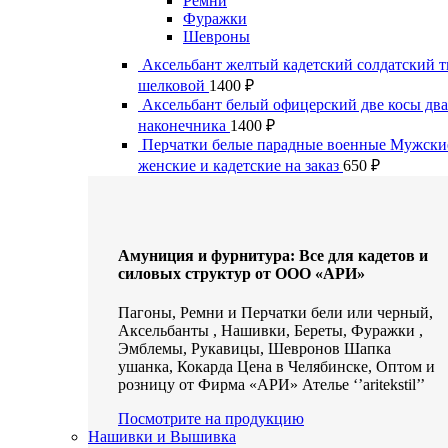
Ремни
Фуражки
Шевроны
Аксельбант желтый кадетский солдатский т
шелковой
1400
₽
Аксельбант белый офицерский две косы два
наконечника
1400
₽
Перчатки белые парадные военные Мужски
женские и кадетские на заказ
650
₽
Амуниция и фурнитура: Все для кадетов и
силовых структур от ООО «АРИ»
Пагоны, Ремни и Перчатки бели или черный,
Аксельбанты , Нашивки, Береты, Фуражки ,
Эмблемы, Рукавицы, Шевронов Шапка
ушанка, Кокарда Цена в Челябинске, Оптом и
розницу от Фирма «АРИ» Ателье ‘’aritekstil’’
Посмотрите на продукцию
Нашивки и Вышивка