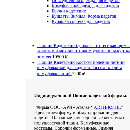
Повседневная одежда для кадетов
Камуфляжная одежда для кадетов
Брюки кадетские
Бушлаты Зимняя Форма кадетов
Рубашка сорочка для кадетов
Пошив Кадетский бушлат с отстегивающимс
жилетам и мех воротником удлиненная куртк
зимняя
10500
₽
Пошив Кадетский Костюм полевой летний
камуфляжный для кадетов Россия тк Грета
камуфляж синий
7500
₽
Индивидуальный Пошив кадетской формы.
Фирма ООО«АРИ» Ателье ‘’
ARITEKSTIL
’’
Предлагаем форму и обмундирование для
кадетов. Парадные ,повседневные костюмы из
полушерстяной ткани. Камуфляжные
костюмы. Сорочки форменные. Зимняя