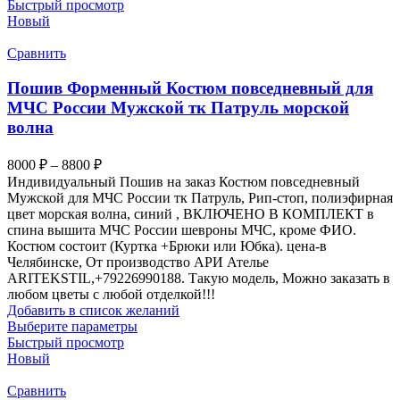
товар
Быстрый просмотр
имеет
Новый
несколько
вариаций.
Сравнить
Опции
можно
Пошив Форменный Костюм повседневный для
выбрать
МЧС России Мужской тк Патруль морской
на
волна
странице
товара.
Диапазон
8000
₽
–
8800
₽
цен:
Индивидуальный Пошив на заказ Костюм повседневный
8000 ₽
Мужской для МЧС России тк Патруль, Рип-стоп, полиэфирная
–
цвет морская волна, синий , ВКЛЮЧЕНО В КОМПЛЕКТ в
спина вышита МЧС России шевроны МЧС, кроме ФИО.
8800 ₽
Костюм состоит (Куртка +Брюки или Юбка). цена-в
Челябинске, От производство АРИ Ателье
ARITEKSTIL,+79226990188. Такую модель, Mожно заказать в
любом цветы с любой отделкой!!!
Добавить в список желаний
Этот
Выберите параметры
товар
Быстрый просмотр
имеет
Новый
несколько
вариаций.
Сравнить