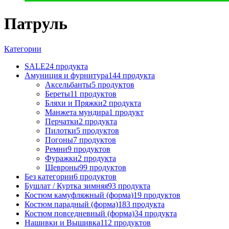
Патруль
Категории
SALE
24 продукта
Амуниция и фурнитура
144 продукта
Аксельбанты
5 продуктов
Береты
11 продуктов
Бляхи и Пряжки
2 продукта
Манжета мундира
1 продукт
Перчатки
2 продукта
Пилотки
5 продуктов
Погоны
7 продуктов
Ремни
9 продуктов
Фуражки
2 продукта
Шевроны
99 продуктов
Без категории
6 продуктов
Бушлат / Куртка зимняя
93 продукта
Костюм камуфляжный (форма)
19 продуктов
Костюм парадный (форма)
183 продукта
Костюм повседневный (форма)
34 продукта
Нашивки и Вышивка
112 продуктов