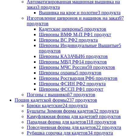
Автоматизированная машинная вышивка на
заказ
3 продукта
Вышивка на крое и полотне
3 продукта
Изготовление шевронов и нашивок на заказ
97
продуктов
Кадетские шевроны
5 продуктов
Шевроны ВМФ М-П РФ
1 продукт
Шевроны ВС РФ
2 продукта
Шевроны Индивидуальные Вышитые
5
продуктов
Шевроны КАЗАЧЬИ
6 продуктов
Шевроны МВД РФ
14 продуктов
Шевроны МЧС России
59 продуктов
Шевроны охраны
5 продуктов
Шевроны Росгвардия РФ
6 продуктов
Шевроны ФСИН РФ
2 продукта
Шевроны ФССП РФ
1 продукт
Погоны с вышивкой
7 продуктов
Пошив кадетской формы
237 продуктов
Брюки кадетские
24 продукта
Бушлаты Зимняя форма кадетов
32 продукта
Камуфляжная форма для кадетов
9 продуктов
Парадная форма для кадетов
118 продуктов
Повседневная форма для кадетов
22 продукта
Рубашка сорочка для кадетов
34 продукта