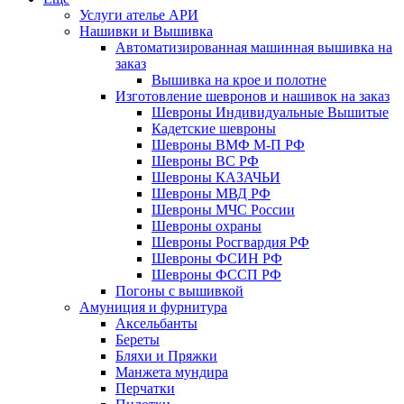
Услуги ателье АРИ
Нашивки и Вышивка
Автоматизированная машинная вышивка на
заказ
Вышивка на крое и полотне
Изготовление шевронов и нашивок на заказ
Шевроны Индивидуальные Вышитые
Кадетские шевроны
Шевроны ВМФ М-П РФ
Шевроны ВС РФ
Шевроны КАЗАЧЬИ
Шевроны МВД РФ
Шевроны МЧС России
Шевроны охраны
Шевроны Росгвардия РФ
Шевроны ФСИН РФ
Шевроны ФССП РФ
Погоны с вышивкой
Амуниция и фурнитура
Аксельбанты
Береты
Бляхи и Пряжки
Манжета мундира
Перчатки