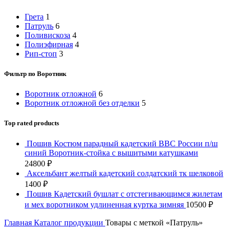
Грета
1
Патруль
6
Поливискоза
4
Полиэфирная
4
Рип-стоп
3
Фильтр по Воротник
Воротник отложной
6
Воротник отложной без отделки
5
Top rated products
Пошив Костюм парадный кадетский ВВС России п/ш
синий Воротник-стойка с вышитыми катушками
24800
₽
Аксельбант желтый кадетский солдатский тк шелковой
1400
₽
Пошив Кадетский бушлат с отстегивающимся жилетам
и мех воротником удлиненная куртка зимняя
10500
₽
Главная
Каталог продукции
Товары с меткой «Патруль»