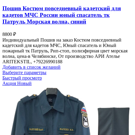
Опции
можно
Пошив Костюм повседневный кадетский для
выбрать
кадетов МЧС России юный спасатель тк
на
Патруль Морская волна, синий
странице
товара.
8800
₽
Индивидуальный Пошив на заказ Костюм повседневный
кадетский для кадетов МЧС, Юный спасатель и Юный
пожарный тк Патруль, Рип-стоп, полиэфирная цвет морская
волна, цена-в Челябинске, От производство АРИ Ателье
ARITEKSTIL, +79226990188
Добавить в список желаний
Этот
Выберите параметры
товар
Быстрый просмотр
имеет
Акция
Новый
несколько
вариаций.
Опции
можно
выбрать
на
странице
товара.