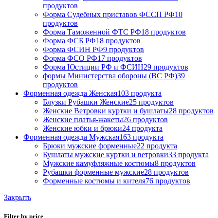
продуктов
Форма Судебных приставов ФССП РФ
10
продуктов
Форма Таможенной ФТС РФ
18 продуктов
Форма ФСБ РФ
18 продуктов
Форма ФСИН РФ
9 продуктов
Форма ФСО РФ
17 продуктов
Форма Юстиции РФ и ФСИН
29 продуктов
формы Министерства обороны (ВС РФ)
39
продуктов
Форменная одежда Женская
103 продукта
Блузки Рубашки Женские
25 продуктов
Женские Ветровки куртки и бушлаты
28 продуктов
Женские платья-жакеты
26 продуктов
Женские юбки и брюки
24 продукта
Форменная одежда Мужская
163 продукта
Брюки мужские форменные
22 продукта
Бушлаты мужские куртки и ветровки
33 продукта
Мужские камуфляжные костюмы
8 продуктов
Рубашки форменные мужские
28 продуктов
Форменные костюмы и кителя
76 продуктов
Закрыть
Filter by price