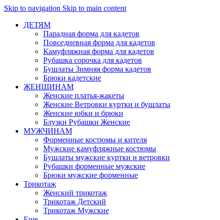
Skip to navigation
Skip to main content
ДЕТЯМ
Парадная форма для кадетов
Повседневная форма для кадетов
Камуфляжная форма для кадетов
Рубашка сорочка для кадетов
Бушлаты Зимняя форма кадетов
Брюки кадетские
ЖЕНЩИНАМ
Женские платья-жакеты
Женские Ветровки куртки и бушлаты
Женские юбки и брюки
Блузки Рубашки Женские
МУЖЧИНАМ
Форменные костюмы и кителя
Мужские камуфляжные костюмы
Бушлаты мужские куртки и ветровки
Рубашки форменные мужские
Брюки мужские форменные
Трикотаж
Женский трикотаж
Трикотаж Детский
Трикотаж Мужские
Еще