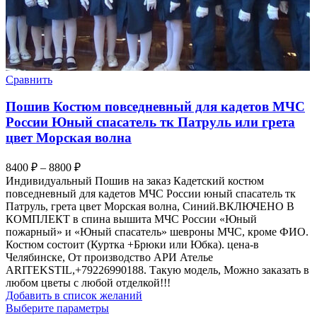
Сравнить
Пошив Костюм повседневный для кадетов МЧС
России Юный спасатель тк Патруль или грета
цвет Морская волна
Диапазон
8400
₽
–
8800
₽
цен:
Индивидуальный Пошив на заказ Кадетский костюм
8400 ₽
повседневный для кадетов МЧС России юный спасатель тк
–
Патруль, грета цвет Морская волна, Синий.ВКЛЮЧЕНО В
КОМПЛЕКТ в спина вышита МЧС России «Юный
8800 ₽
пожарный» и «Юный спасатель» шевроны МЧС, кроме ФИО.
Костюм состоит (Куртка +Брюки или Юбка). цена-в
Челябинске, От производство АРИ Ателье
ARITEKSTIL,+79226990188. Такую модель, Mожно заказать в
любом цветы с любой отделкой!!!
Добавить в список желаний
Этот
Выберите параметры