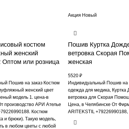
Акция
Новый
исовый костюм
Пошив Куртка Дожд
ный женский
ветровка Скорая П
 Оптом или розница
женская
5520
₽
ый Пошив на заказ Костюм
Индивидуальный Пошив на 
муфляжный женский цвет
одежда для медика, Куртка
еный модель 1. цена-в
ветровка для Скорая Помо
От производство АРИ Ателье
Цена, в Челябинске От Фир
79226990188. Костюм
ARITEKSTIL +79226990188,
ка и брюки). Такую модель,
ть в любом цветы с любой