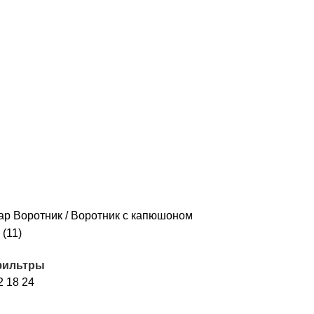
ЕГОРИИ
6 ПРОДУКТОВ
БУШЛАТ / КУРТКА ЗИМНЯЯ
93 ПРОДУКТА
КОСТЮ
ЫЙ (ФОРМА)
34 ПРОДУКТА
НАШИВКИ И ВЫШИВКА
112 ПРОДУКТОВ
ПО
ЫЕ МЕШКИ
2 ПРОДУКТА
ТРИКОТАЖ-МАЙКИ И ФУТБОЛКИ
78 ПРОДУКТ
А МУЖСКАЯ
163 ПРОДУКТА
ар Воротник
Воротник с капюшоном
(11)
фильтры
2
18
24