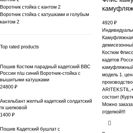
Воротник стойка с кантом
2
камуфляж
Воротник стойка с катушками и голубым
кантом
2
4920
₽
Индивидуальн
Камуфляжная 
демисезонный
Top rated products
Костюм Флис
кадетов Росс
Пошив Костюм парадный кадетский ВВС
камуфляжный
России п/ш синий Воротник-стойка с
модель 1. цен
вышитыми катушками
производство
24800
₽
ARITEKSTIL,+
состоит (Курт
Аксельбант желтый кадетский солдатский
Mожно заказа
тк шелковой
отделкой!!!
1400
₽
Пошив Кадетский бушлат с