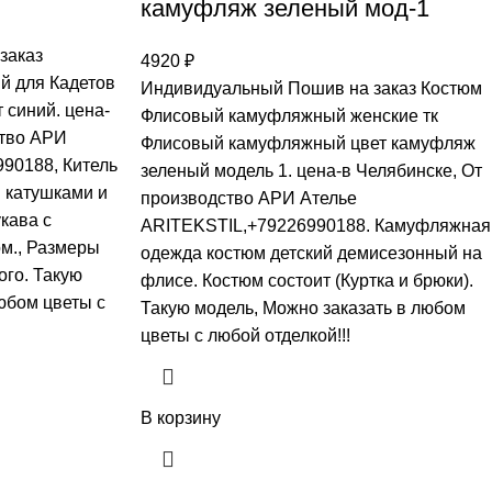
камуфляж зеленый мод-1
заказ
4920
₽
й для Кадетов
Индивидуальный Пошив на заказ Костюм
 синий. цена-
Флисовый камуфляжный женские тк
ство АРИ
Флисовый камуфляжный цвет камуфляж
90188, Китель
зеленый модель 1. цена-в Челябинске, От
и катушками и
производство АРИ Ателье
кава с
ARITEKSTIL,+79226990188. Камуфляжная
ом., Размеры
одежда костюм детский демисезонный на
ого. Такую
флисе. Костюм состоит (Куртка и брюки).
юбом цветы с
Такую модель, Mожно заказать в любом
цветы с любой отделкой!!!
В корзину