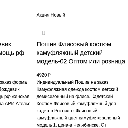
Акция
Новый
евик
Пошив Флисовый костюм
омощь рф
камуфляжный детский
модель-02 Оптом или розница
4920
₽
заказ форма
Индивидуальный Пошив на заказ
 Дождевик
Камуфляжная одежда костюм детский
щь рф женская
демисезонный на флисе. Кадетский
ма АРИ Ателье
Костюм Флисовый камуфляжный для
кадетов Россия тк Флисовый
камуфляжный цвет камуфляж зеленый
модель 1. цена-в Челябинске, От