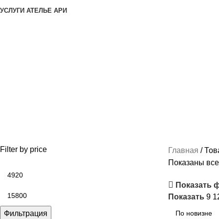
УСЛУГИ АТЕЛЬЕ АРИ
Воротник с капюшоном
Категории
SALE
24 ПРОДУКТА
АМУНИЦИЯ И ФУРНИТУРА
144 ПРОДУКТА
БЕЗ КАТ
КОСТЮМ ПАРАДНЫЙ (ФОРМА)
183 ПРОДУКТА
КОСТЮМ ПОВСЕДНЕВН
РУБАШКА / СОРОЧКА / БЛУЗКА ФОРМЕННАЯ
87 ПРОДУКТОВ
СПАЛЬН
ФОРМЕННАЯ ОДЕЖДА ЖЕНСКАЯ
103 ПРОДУКТА
ФОРМЕННАЯ ОДЕЖД
Filter by price
Главная
Тов
Показаны все 
Показать 
Показать
9
1
Фильтрация