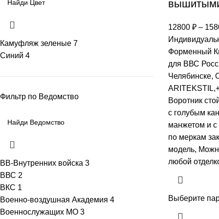
вышитыми
12800
₽
–
158
Индивидуальн
Камуфляж зеленые
7
Форменный К
Синий
4
для ВВС Росси
Челябинске, 
ARITEKSTIL,+
Фильтр по Ведомство
Воротник стой
с голубым кан
манжетом и с
по меркам зак
модель, Mожн
любой отделко
ВВ-Внутренних войска
3
ВВС
2
ВКС
1
Выберите па
Военно-воздушная Академия
4
Военнослужащих МО
3