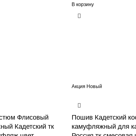
В корзину
Акция
Новый
стюм Флисовый
Пошив Кадетский к
ный Кадетский тк
камуфляжный для к
уфляж цвет
Россия тк смесовая 