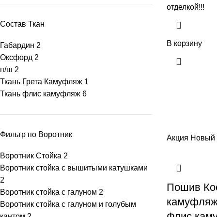
отделкой!!!
Состав Ткан
В корзину
Габардин
2
Оксфорд
2
п/ш
2
Ткань Грета Камуфляж
1
Ткань флис камуфляж
6
Фильтр по Воротник
Акция
Новый
Воротник Стойка
2
Воротник стойка с вышитыми катушками
2
Пошив Ко
Воротник стойка с галуном
2
камуфляж
Воротник стойка с галуном и голубым
Флис кам
кантом
2