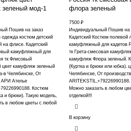
 зеленый мод-1
флора зеленый
7500
₽
ый Пошив на заказ
Индивидуальный Пошив на 
одежда костюм детский
Кадетский Костюм полевой 
 на флисе. Кадетский
камуфляжный для кадетов 
овый камуфляжный для
тк Грета-смесовая камуфля
ия тк Флисовый
камуфляж Флора зеленый. К
 цвет камуфляж зеленый
(Куртка и брюки или юбка). 
а-в Челябинске, От
Челябинске, От производст
 АРИ Ателье
ARITEKSTIL,+79226990188. 
79226990188. Костюм
Mожно заказать в любом цв
ка и брюки). Такую модель,
отделкой!!!
ть в любом цветы с любой
В корзину