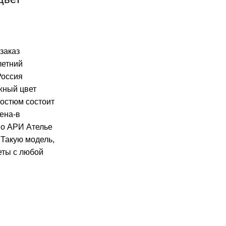
заказ
летний
Россия
жный цвет
остюм состоит
цена-в
во АРИ Ателье
Такую модель,
еты с любой