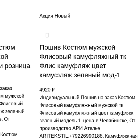
Акция
Новый
стюм
Пошив Костюм мужской
кой
Флисовый камуфляжный тк
и розница
Флис камуфляж цвет
камуфляж зеленый мод-1
заказ
4920
₽
м мужской
Индивидуальный Пошив на заказ Костюм
 Флисовый
Флисовый камуфляжный мужской тк
яж зеленый
Флисовый камуфляжный цвет камуфляж
е, От
зеленый модель 1. цена-в Челябинске, От
производство АРИ Ателье
 Костюм
ARITEKSTIL,+79226990188. Камуфляжная