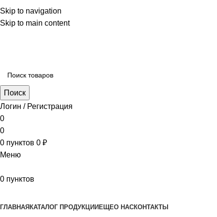
Skip to navigation
Skip to main content
aritekstil@mail.ru +79226990188 , +79097440850…
Поиск
Логин / Регистрация
0
0
0
пунктов
0
₽
Меню
0
пунктов
Наш каталог
ГЛАВНАЯ
КАТАЛОГ ПРОДУКЦИИ
ЕЩЕ
О НАС
КОНТАКТЫ