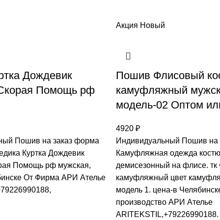
Акция
Новый
ртка Дождевик
Пошив Флисовый ко
 Скорая Помощь рф
камуфляжный мужс
модель-02 Оптом ил
4920
₽
ный Пошив на заказ форма
Индивидуальный Пошив на 
едика Куртка Дождевик
Камуфляжная одежда костю
рая Помощь рф мужская,
демисезонный на флисе. тк
бинске От Фирма АРИ Ателье
камуфляжный цвет камуфл
+79226990188,
модель 1. цена-в Челябинск
производство АРИ Ателье
ARITEKSTIL,+79226990188.