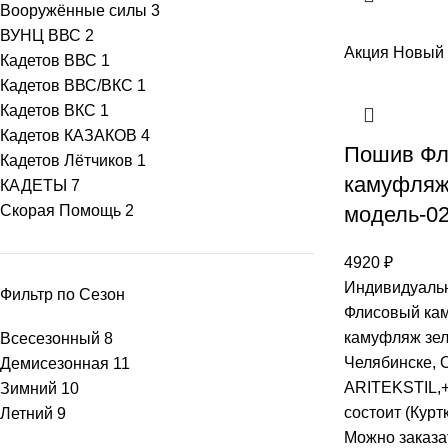
Вооружённые силы
3
ВУНЦ ВВС
2
Акция
Новый
Кадетов ВВС
1
Кадетов ВВС/ВКС
1
Кадетов ВКС
1
Кадетов КАЗАКОВ
4
Пошив Фл
Кадетов Лётчиков
1
камуфляж
КАДЕТЫ
7
Скорая Помощь
2
модель-02
4920
₽
Индивидуальн
Фильтр по Сезон
Флисовый ка
камуфляж зел
Всесезонный
8
Челябинске, 
Демисезонная
11
ARITEKSTIL,+
Зимний
10
состоит (Курт
Летний
9
Mожно заказа