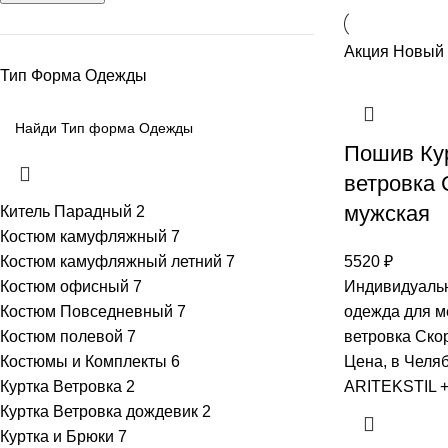
Акция
Новый
Тип Форма Одежды
Пошив Ку
ветровка
мужская
Китель Парадный
2
Костюм камуфляжный
7
Костюм камуфляжный летний
7
5520
₽
Костюм офисный
7
Индивидуаль
Костюм Повседневный
7
одежда для м
Костюм полевой
7
ветровка Ско
Костюмы и Комплекты
6
Цена, в Челя
Куртка Ветровка
2
ARITEKSTIL 
Куртка Ветровка дождевик
2
Куртка и Брюки
7