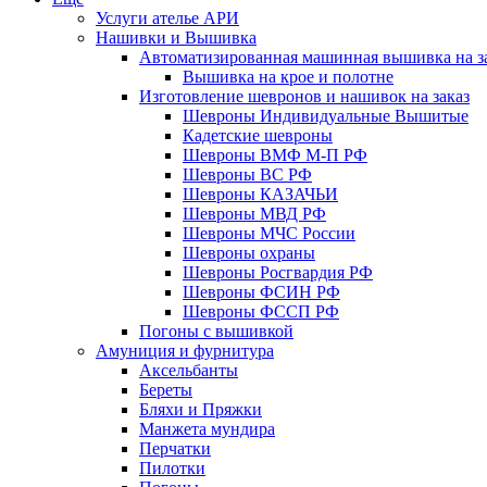
Услуги ателье АРИ
Нашивки и Вышивка
Автоматизированная машинная вышивка на з
Вышивка на крое и полотне
Изготовление шевронов и нашивок на заказ
Шевроны Индивидуальные Вышитые
Кадетские шевроны
Шевроны ВМФ М-П РФ
Шевроны ВС РФ
Шевроны КАЗАЧЬИ
Шевроны МВД РФ
Шевроны МЧС России
Шевроны охраны
Шевроны Росгвардия РФ
Шевроны ФСИН РФ
Шевроны ФССП РФ
Погоны с вышивкой
Амуниция и фурнитура
Аксельбанты
Береты
Бляхи и Пряжки
Манжета мундира
Перчатки
Пилотки