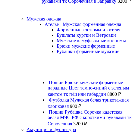
рукавами тк Сорочечная в Заправку
3200
₽
Мужская одежда
Ателье - Мужская форменная одежда
Форменные костюмы и кителя
Бушлаты куртки и Ветровки
Мужские камуфляжные костюмы
Брюки мужские форменные
Рубашки форменные мужские
Пошив Брюки мужские форменные
парадные Цвет темно-синий с зеленым
кантом тк п/ш или габардин
8800
₽
Футболка Мужская белая трикотажная
хлопковая
900
₽
Пошив Рубашка Сорочка кадетская
белая МЧС РФ с короткими рукавами тк
Сорочечная
3200
₽
Амуниция и фурнитура