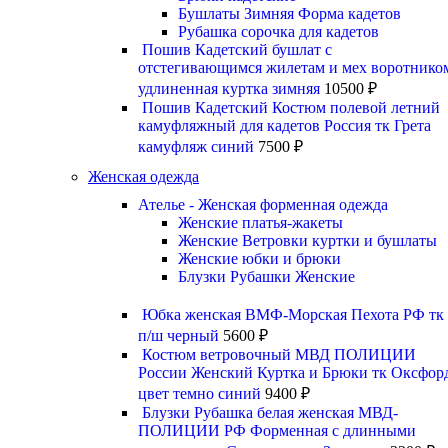
Бушлаты Зимняя Форма кадетов
Рубашка сорочка для кадетов
Пошив Кадетский бушлат с
отстегивающимся жилетам и мех воротнико
удлиненная куртка зимняя
10500
₽
Пошив Кадетский Костюм полевой летний
камуфляжный для кадетов Россия тк Грета
камуфляж синий
7500
₽
Женская одежда
Ателье - Женская форменная одежда
Женские платья-жакеты
Женские Ветровки куртки и бушлаты
Женские юбки и брюки
Блузки Рубашки Женские
Юбка женская ВМФ-Морская Пехота РФ тк
п/ш черный
5600
₽
Костюм ветровочный МВД ПОЛИЦИИ
России Женский Куртка и Брюки тк Оксфор
цвет темно синий
9400
₽
Блузки Рубашка белая женская МВД-
ПОЛИЦИИ РФ Форменная с длинными