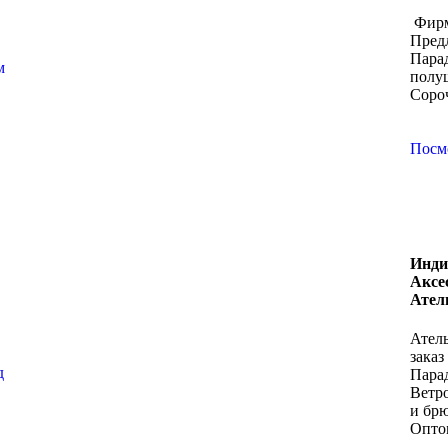
Фирм
Пред
Пара
м
полу
Соро
Посм
Инди
Аксе
Ател
Атель
зака
д
Пара
Ветр
и бр
Опто