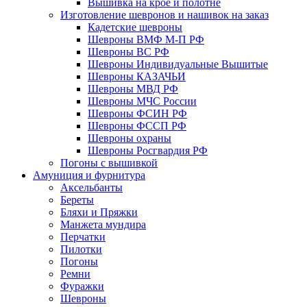
Вышивка на крое и полотне
Изготовление шевронов и нашивок на заказ
Кадетские шевроны
Шевроны ВМФ М-П РФ
Шевроны ВС РФ
Шевроны Индивидуальные Вышитые
Шевроны КАЗАЧЬИ
Шевроны МВД РФ
Шевроны МЧС России
Шевроны ФСИН РФ
Шевроны ФССП РФ
Шевроны охраны
Шевроны Росгвардия РФ
Погоны с вышивкой
Амуниция и фурнитура
Аксельбанты
Береты
Бляхи и Пряжки
Манжета мундира
Перчатки
Пилотки
Погоны
Ремни
Фуражки
Шевроны