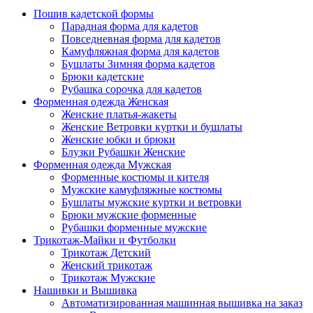
Пошив кадетской формы
Парадная форма для кадетов
Повседневная форма для кадетов
Камуфляжная форма для кадетов
Бушлаты Зимняя форма кадетов
Брюки кадетские
Рубашка сорочка для кадетов
Форменная одежда Женская
Женские платья-жакеты
Женские Ветровки куртки и бушлаты
Женские юбки и брюки
Блузки Рубашки Женские
Форменная одежда Мужская
Форменные костюмы и кителя
Мужские камуфляжные костюмы
Бушлаты мужские куртки и ветровки
Брюки мужские форменные
Рубашки форменные мужские
Трикотаж-Майки и Футболки
Трикотаж Детский
Женский трикотаж
Трикотаж Мужские
Нашивки и Вышивка
Автоматизированная машинная вышивка на заказ