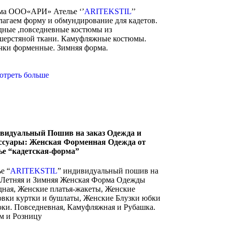
а ООО«АРИ» Ателье ‘’
ARITEKSTIL
’’
лагаем форму и обмундирование для кадетов.
дные ,повседневные костюмы из
шерстяной ткани. Камуфляжные костюмы.
чки форменные. Зимняя форма.
отреть больше
видуальный Пошив на заказ Одежда и
ссуары: Женская Форменная Одежда от
ье “кадетская-форма”
е “
ARITEKSTIL
” индивидуальный пошив на
з Летняя и Зимняя Женская Форма Одежды
дная, Женские платья-жакеты, Женские
овки куртки и бушлаты, Женские Блузки юбки
юки. Повседневная, Камуфляжная и Рубашка.
м и Розницу