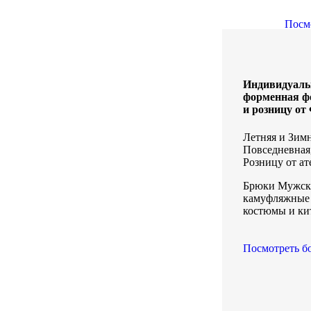
Посм
Индивидуаль
форменная ф
и розницу о
Летняя и Зим
Повседневная
Розницу от ате
Брюки Мужски
камуфляжные
костюмы и ки
Посмотреть б