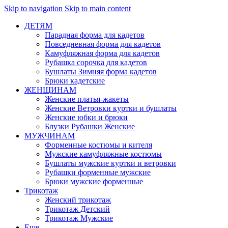
Skip to navigation
Skip to main content
ДЕТЯМ
Парадная форма для кадетов
Повседневная форма для кадетов
Камуфляжная форма для кадетов
Рубашка сорочка для кадетов
Бушлаты Зимняя форма кадетов
Брюки кадетские
ЖЕНЩИНАМ
Женские платья-жакеты
Женские Ветровки куртки и бушлаты
Женские юбки и брюки
Блузки Рубашки Женские
МУЖЧИНАМ
Форменные костюмы и кителя
Мужские камуфляжные костюмы
Бушлаты мужские куртки и ветровки
Рубашки форменные мужские
Брюки мужские форменные
Трикотаж
Женский трикотаж
Трикотаж Детский
Трикотаж Мужские
Еще