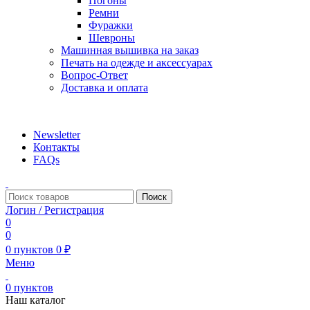
Погоны
Ремни
Фуражки
Шевроны
Машинная вышивка на заказ
Печать на одежде и аксессуарах
Вопрос-Ответ
Доставка и оплата
aritekstil@mail.ru +79226990188 , +79097440850…
Newsletter
Контакты
FAQs
Поиск
Логин / Регистрация
0
0
0
пунктов
0
₽
Меню
0
пунктов
Наш каталог