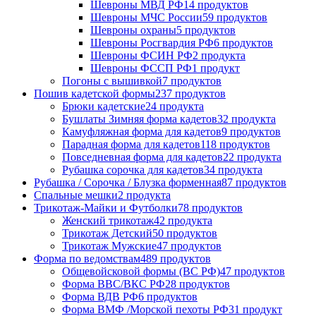
Шевроны МВД РФ
14 продуктов
Шевроны МЧС России
59 продуктов
Шевроны охраны
5 продуктов
Шевроны Росгвардия РФ
6 продуктов
Шевроны ФСИН РФ
2 продукта
Шевроны ФССП РФ
1 продукт
Погоны с вышивкой
7 продуктов
Пошив кадетской формы
237 продуктов
Брюки кадетские
24 продукта
Бушлаты Зимняя форма кадетов
32 продукта
Камуфляжная форма для кадетов
9 продуктов
Парадная форма для кадетов
118 продуктов
Повседневная форма для кадетов
22 продукта
Рубашка сорочка для кадетов
34 продукта
Рубашка / Сорочка / Блузка форменная
87 продуктов
Спальные мешки
2 продукта
Трикотаж-Майки и Футболки
78 продуктов
Женский трикотаж
42 продукта
Трикотаж Детский
50 продуктов
Трикотаж Мужские
47 продуктов
Форма по ведомствам
489 продуктов
Общевойсковой формы (ВС РФ)
47 продуктов
Форма ВВС/ВКС РФ
28 продуктов
Форма ВДВ РФ
6 продуктов
Форма ВМФ /Морской пехоты РФ
31 продукт