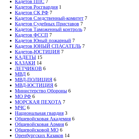
Кадетов ППС
7
Кадетов Росгвардия
1
Кадетов СК РФ
7
Кадетов Следственный-комитет
7
Кадетов Судебных Приставов
7
Кадетов Таможенный контроль
7
Кадетов ФССП
7
Кадетов Юный пожарный
7
Кадетов ЮНЫЙ СПАСАТЕЛЬ
7
Кадетов-ЮСТИЦИЯ
7
КАДЕТЫ
15
КАЗАКИ
14
ЛЕТЧИКОВ
6
МВД
6
МВД-ПОЛИЦИЯ
6
МВД-ЮСТИЦИЯ
6
Министерство Обороны
6
МО РФ
6
МОРСКАЯ ПЕХОТА
7
МЧС
6
Национальная гвардия
3
Общевойсковая Академия
6
Общевойсковая Армия
6
Общевойсковой МО
6
Оренбургских Казаков
14