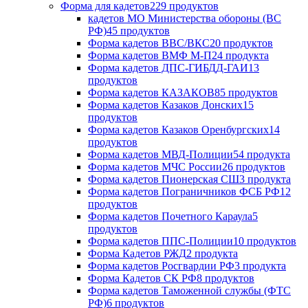
Форма для кадетов
229 продуктов
кадетов МО Министерства обороны (ВС
РФ)
45 продуктов
Форма кадетов ВВС/ВКС
20 продуктов
Форма кадетов ВМФ М-П
24 продукта
Форма кадетов ДПС-ГИБДД-ГАИ
13
продуктов
Форма кадетов КАЗАКОВ
85 продуктов
Форма кадетов Казаков Донских
15
продуктов
Форма кадетов Казаков Оренбургских
14
продуктов
Форма кадетов МВД-Полиции
54 продукта
Форма кадетов МЧС России
26 продуктов
Форма кадетов Пионерская СШ
3 продукта
Форма кадетов Пограничников ФСБ РФ
12
продуктов
Форма кадетов Почетного Караула
5
продуктов
Форма кадетов ППС-Полиции
10 продуктов
Форма Кадетов РЖД
2 продукта
Форма кадетов Росгвардии РФ
3 продукта
Форма Кадетов СК РФ
8 продуктов
Форма кадетов Таможенной службы (ФТС
РФ)
6 продуктов