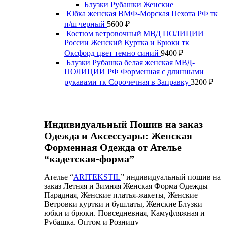
Блузки Рубашки Женские
Юбка женская ВМФ-Морская Пехота РФ тк
п/ш черный
5600
₽
Костюм ветровочный МВД ПОЛИЦИИ
России Женский Куртка и Брюки тк
Оксфорд цвет темно синий
9400
₽
Блузки Рубашка белая женская МВД-
ПОЛИЦИИ РФ Форменная с длинными
рукавами тк Сорочечная в Заправку
3200
₽
Индивидуальный Пошив на заказ
Одежда и Аксессуары: Женская
Форменная Одежда от Ателье
“кадетская-форма”
Ателье “
ARITEKSTIL
” индивидуальный пошив на
заказ Летняя и Зимняя Женская Форма Одежды
Парадная, Женские платья-жакеты, Женские
Ветровки куртки и бушлаты, Женские Блузки
юбки и брюки. Повседневная, Камуфляжная и
Рубашка. Оптом и Розницу