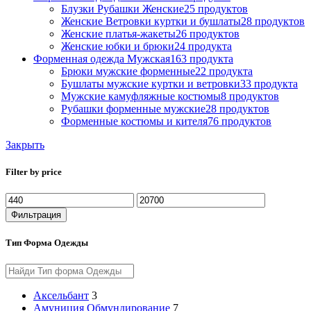
Блузки Рубашки Женские
25 продуктов
Женские Ветровки куртки и бушлаты
28 продуктов
Женские платья-жакеты
26 продуктов
Женские юбки и брюки
24 продукта
Форменная одежда Мужская
163 продукта
Брюки мужские форменные
22 продукта
Бушлаты мужские куртки и ветровки
33 продукта
Мужские камуфляжные костюмы
8 продуктов
Рубашки форменные мужские
28 продуктов
Форменные костюмы и кителя
76 продуктов
Закрыть
Filter by price
Минимальная
Максимальная
цена
цена
Фильтрация
Тип Форма Одежды
Аксельбант
3
Амуниция Обмундирование
7