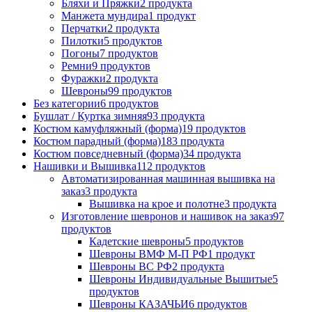
Бляхи и Пряжки
2 продукта
Манжета мундира
1 продукт
Перчатки
2 продукта
Пилотки
5 продуктов
Погоны
7 продуктов
Ремни
9 продуктов
Фуражки
2 продукта
Шевроны
99 продуктов
Без категории
6 продуктов
Бушлат / Куртка зимняя
93 продукта
Костюм камуфляжный (форма)
19 продуктов
Костюм парадный (форма)
183 продукта
Костюм повседневный (форма)
34 продукта
Нашивки и Вышивка
112 продуктов
Автоматизированная машинная вышивка на
заказ
3 продукта
Вышивка на крое и полотне
3 продукта
Изготовление шевронов и нашивок на заказ
97
продуктов
Кадетские шевроны
5 продуктов
Шевроны ВМФ М-П РФ
1 продукт
Шевроны ВС РФ
2 продукта
Шевроны Индивидуальные Вышитые
5
продуктов
Шевроны КАЗАЧЬИ
6 продуктов