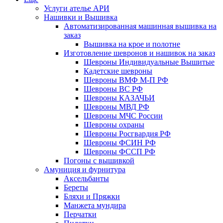
Услуги ателье АРИ
Нашивки и Вышивка
Автоматизированная машинная вышивка на
заказ
Вышивка на крое и полотне
Изготовление шевронов и нашивок на заказ
Шевроны Индивидуальные Вышитые
Кадетские шевроны
Шевроны ВМФ М-П РФ
Шевроны ВС РФ
Шевроны КАЗАЧЬИ
Шевроны МВД РФ
Шевроны МЧС России
Шевроны охраны
Шевроны Росгвардия РФ
Шевроны ФСИН РФ
Шевроны ФССП РФ
Погоны с вышивкой
Амуниция и фурнитура
Аксельбанты
Береты
Бляхи и Пряжки
Манжета мундира
Перчатки