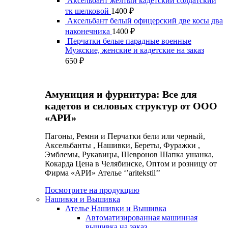
Аксельбант желтый кадетский солдатский
тк шелковой
1400
₽
Аксельбант белый офицерский две косы два
наконечника
1400
₽
Перчатки белые парадные военные
Мужские, женские и кадетские на заказ
650
₽
Амуниция и фурнитура: Все для
кадетов и силовых структур от ООО
«АРИ»
Пагоны, Ремни и Перчатки бели или черный,
Аксельбанты , Нашивки, Береты, Фуражки ,
Эмблемы, Рукавицы, Шевронов Шапка ушанка,
Кокарда Цена в Челябинске, Оптом и розницу от
Фирма «АРИ» Ателье ‘’aritekstil’’
Посмотрите на продукцию
Нашивки и Вышивка
Ателье Нашивки и Вышивка
Автоматизированная машинная
вышивка на заказ