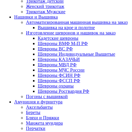
Трикотаж Детский
Женский трикотаж
Трикотаж Мужские
Нашивки и Вышивка
Автоматизированная машинная вышивка на заказ
Вышивка на крое и полотне
Изготовление шевронов и нашивок на заказ
Кадетские шевроны
Шевроны ВМФ М-П РФ
Шевроны ВС РФ
Шевроны Индивидуальные Вышитые
Шевроны КАЗАЧЬИ
Шевроны МВД РФ
Шевроны МЧС России
Шевроны ФСИН РФ
Шевроны ФССП РФ
Шевроны охраны
Шевроны Росгвардия РФ
Погоны с вышивкой
Амуниция и фурнитура
Аксельбанты
Береты
Бляхи и Пряжки
Манжета мундира
Перчатки