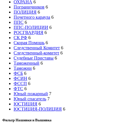
ОХРАНА
6
Пограничников
6
ПОЛИЦИЯ
6
Почетного караула
6
ППС
6
ППС-ПОЛИЦИИ
6
РОСГВАРДИЯ
6
СК РФ
6
Скорая Помощь
6
Следственный Комитет
6
Следственный-комитет
6
Судебные Приставы
6
Таможенный
6
Таможни
6
ФСБ
6
ФСИН
6
ФССП
6
ФТС
6
Юный пожарный
7
Юный спасатель
7
ЮСТИЦИЯ
6
ЮСТИЦИЯ-ПОЛИЦИЯ
6
Фильтр Нашивки и Вышивка