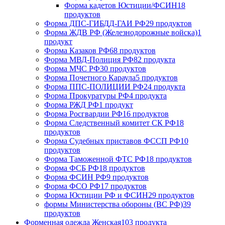
Форма кадетов Юстиции/ФСИН
18
продуктов
Форма ДПС-ГИБДД-ГАИ РФ
29 продуктов
Форма ЖДВ РФ (Железнодорожные войска)
1
продукт
Форма Казаков РФ
68 продуктов
Форма МВД-Полиция РФ
82 продукта
Форма МЧС РФ
30 продуктов
Форма Почетного Караула
5 продуктов
Форма ППС-ПОЛИЦИИ РФ
24 продукта
Форма Прокуратуры РФ
4 продукта
Форма РЖД РФ
1 продукт
Форма Росгвардии РФ
16 продуктов
Форма Следственный комитет СК РФ
18
продуктов
Форма Судебных приставов ФССП РФ
10
продуктов
Форма Таможенной ФТС РФ
18 продуктов
Форма ФСБ РФ
18 продуктов
Форма ФСИН РФ
9 продуктов
Форма ФСО РФ
17 продуктов
Форма Юстиции РФ и ФСИН
29 продуктов
формы Министерства обороны (ВС РФ)
39
продуктов
Форменная одежда Женская
103 продукта