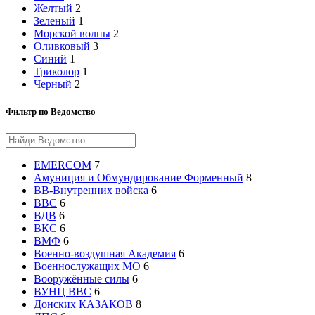
Желтый
2
Зеленый
1
Морской волны
2
Оливковый
3
Синий
1
Триколор
1
Черный
2
Фильтр по Ведомство
EMERCOM
7
Амуниция и Обмундирование Форменный
8
ВВ-Внутренних войска
6
ВВС
6
ВДВ
6
ВКС
6
ВМФ
6
Военно-воздушная Академия
6
Военнослужащих МО
6
Вооружённые силы
6
ВУНЦ ВВС
6
Донских КАЗАКОВ
8