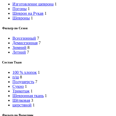
Изготовление шеврона
1
Погоны
1
Шеврон на Рукав
1
Шевроны
1
Фильтр по Сезон
Всесезонный
7
Демисезонная
7
Зимний
8
Летний
7
Состав Ткан
100 % хлопок
1
п/ш
8
Полушерсть
7
Сукно
1
Трикотаж
1
Шевронная ткань
1
Шёлковая
3
шерстяной
1
Фильтр по Воротник