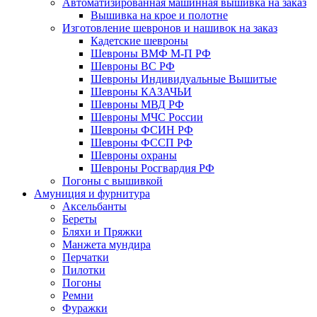
Автоматизированная машинная вышивка на заказ
Вышивка на крое и полотне
Изготовление шевронов и нашивок на заказ
Кадетские шевроны
Шевроны ВМФ М-П РФ
Шевроны ВС РФ
Шевроны Индивидуальные Вышитые
Шевроны КАЗАЧЬИ
Шевроны МВД РФ
Шевроны МЧС России
Шевроны ФСИН РФ
Шевроны ФССП РФ
Шевроны охраны
Шевроны Росгвардия РФ
Погоны с вышивкой
Амуниция и фурнитура
Аксельбанты
Береты
Бляхи и Пряжки
Манжета мундира
Перчатки
Пилотки
Погоны
Ремни
Фуражки