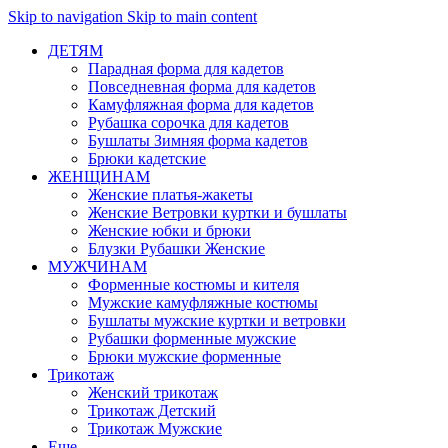
Skip to navigation
Skip to main content
ДЕТЯМ
Парадная форма для кадетов
Повседневная форма для кадетов
Камуфляжная форма для кадетов
Рубашка сорочка для кадетов
Бушлаты Зимняя форма кадетов
Брюки кадетские
ЖЕНЩИНАМ
Женские платья-жакеты
Женские Ветровки куртки и бушлаты
Женские юбки и брюки
Блузки Рубашки Женские
МУЖЧИНАМ
Форменные костюмы и кителя
Мужские камуфляжные костюмы
Бушлаты мужские куртки и ветровки
Рубашки форменные мужские
Брюки мужские форменные
Трикотаж
Женский трикотаж
Трикотаж Детский
Трикотаж Мужские
Еще