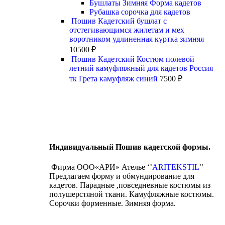
Бушлаты Зимняя Форма кадетов
Рубашка сорочка для кадетов
Пошив Кадетский бушлат с
отстегивающимся жилетам и мех
воротником удлиненная куртка зимняя
10500
₽
Пошив Кадетский Костюм полевой
летний камуфляжный для кадетов Россия
тк Грета камуфляж синий
7500
₽
Индивидуальный Пошив кадетской формы.
Фирма ООО«АРИ» Ателье ‘’
ARITEKSTIL
’’
Предлагаем форму и обмундирование для
кадетов. Парадные ,повседневные костюмы из
полушерстяной ткани. Камуфляжные костюмы.
Сорочки форменные. Зимняя форма.