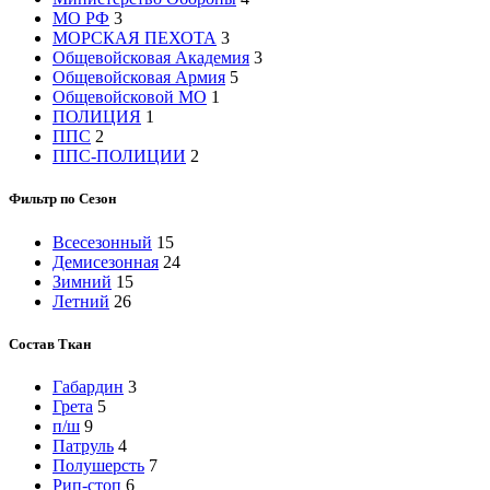
МО РФ
3
МОРСКАЯ ПЕХОТА
3
Общевойсковая Академия
3
Общевойсковая Армия
5
Общевойсковой МО
1
ПОЛИЦИЯ
1
ППС
2
ППС-ПОЛИЦИИ
2
Фильтр по Сезон
Всесезонный
15
Демисезонная
24
Зимний
15
Летний
26
Состав Ткан
Габардин
3
Грета
5
п/ш
9
Патруль
4
Полушерсть
7
Рип-стоп
6