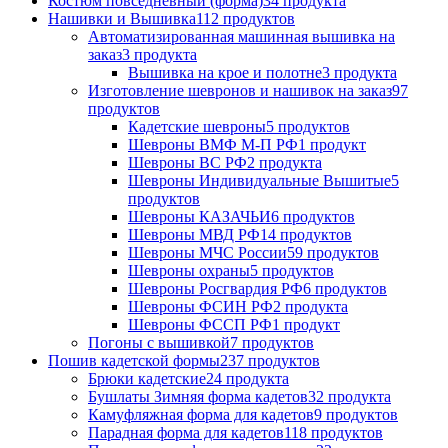
Костюм повседневный (форма)
34 продукта
Нашивки и Вышивка
112 продуктов
Автоматизированная машинная вышивка на
заказ
3 продукта
Вышивка на крое и полотне
3 продукта
Изготовление шевронов и нашивок на заказ
97
продуктов
Кадетские шевроны
5 продуктов
Шевроны ВМФ М-П РФ
1 продукт
Шевроны ВС РФ
2 продукта
Шевроны Индивидуальные Вышитые
5
продуктов
Шевроны КАЗАЧЬИ
6 продуктов
Шевроны МВД РФ
14 продуктов
Шевроны МЧС России
59 продуктов
Шевроны охраны
5 продуктов
Шевроны Росгвардия РФ
6 продуктов
Шевроны ФСИН РФ
2 продукта
Шевроны ФССП РФ
1 продукт
Погоны с вышивкой
7 продуктов
Пошив кадетской формы
237 продуктов
Брюки кадетские
24 продукта
Бушлаты Зимняя форма кадетов
32 продукта
Камуфляжная форма для кадетов
9 продуктов
Парадная форма для кадетов
118 продуктов