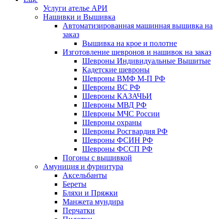
Услуги ателье АРИ
Нашивки и Вышивка
Автоматизированная машинная вышивка на
заказ
Вышивка на крое и полотне
Изготовление шевронов и нашивок на заказ
Шевроны Индивидуальные Вышитые
Кадетские шевроны
Шевроны ВМФ М-П РФ
Шевроны ВС РФ
Шевроны КАЗАЧЬИ
Шевроны МВД РФ
Шевроны МЧС России
Шевроны охраны
Шевроны Росгвардия РФ
Шевроны ФСИН РФ
Шевроны ФССП РФ
Погоны с вышивкой
Амуниция и фурнитура
Аксельбанты
Береты
Бляхи и Пряжки
Манжета мундира
Перчатки