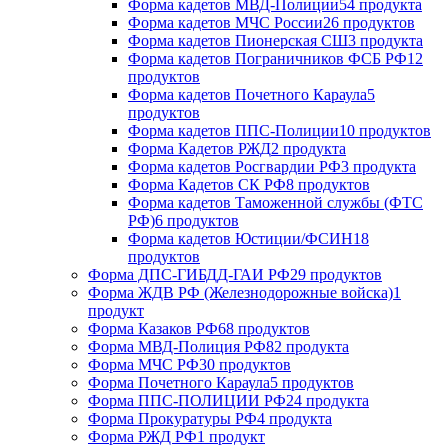
Форма кадетов МВД-Полиции
54 продукта
Форма кадетов МЧС России
26 продуктов
Форма кадетов Пионерская СШ
3 продукта
Форма кадетов Пограничников ФСБ РФ
12
продуктов
Форма кадетов Почетного Караула
5
продуктов
Форма кадетов ППС-Полиции
10 продуктов
Форма Кадетов РЖД
2 продукта
Форма кадетов Росгвардии РФ
3 продукта
Форма Кадетов СК РФ
8 продуктов
Форма кадетов Таможенной службы (ФТС
РФ)
6 продуктов
Форма кадетов Юстиции/ФСИН
18
продуктов
Форма ДПС-ГИБДД-ГАИ РФ
29 продуктов
Форма ЖДВ РФ (Железнодорожные войска)
1
продукт
Форма Казаков РФ
68 продуктов
Форма МВД-Полиция РФ
82 продукта
Форма МЧС РФ
30 продуктов
Форма Почетного Караула
5 продуктов
Форма ППС-ПОЛИЦИИ РФ
24 продукта
Форма Прокуратуры РФ
4 продукта
Форма РЖД РФ
1 продукт