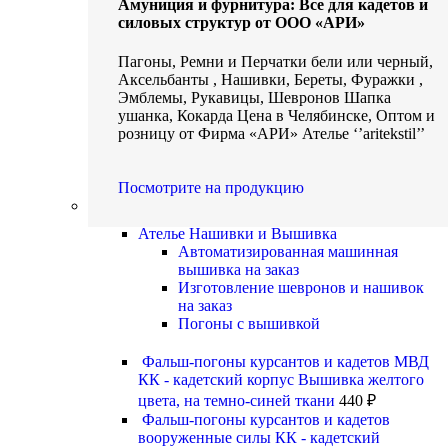
Амуниция и фурнитура: Все для кадетов и
силовых структур от ООО «АРИ»
Пагоны, Ремни и Перчатки бели или черный,
Аксельбанты , Нашивки, Береты, Фуражки ,
Эмблемы, Рукавицы, Шевронов Шапка
ушанка, Кокарда Цена в Челябинске, Оптом и
розницу от Фирма «АРИ» Ателье ‘’aritekstil’’
Посмотрите на продукцию
Нашивки и Вышивка
Ателье Нашивки и Вышивка
Автоматизированная машинная
вышивка на заказ
Изготовление шевронов и нашивок
на заказ
Погоны с вышивкой
Фальш-погоны курсантов и кадетов МВД
КК - кадетский корпус Вышивка желтого
цвета, на темно-синей ткани
440
₽
Фальш-погоны курсантов и кадетов
вооруженные силы КК - кадетский