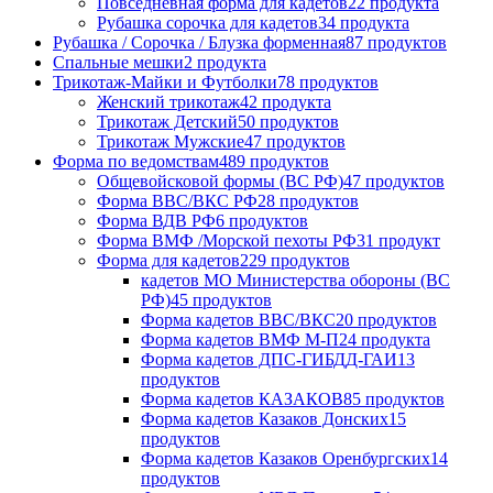
Повседневная форма для кадетов
22 продукта
Рубашка сорочка для кадетов
34 продукта
Рубашка / Сорочка / Блузка форменная
87 продуктов
Спальные мешки
2 продукта
Трикотаж-Майки и Футболки
78 продуктов
Женский трикотаж
42 продукта
Трикотаж Детский
50 продуктов
Трикотаж Мужские
47 продуктов
Форма по ведомствам
489 продуктов
Общевойсковой формы (ВС РФ)
47 продуктов
Форма ВВС/ВКС РФ
28 продуктов
Форма ВДВ РФ
6 продуктов
Форма ВМФ /Морской пехоты РФ
31 продукт
Форма для кадетов
229 продуктов
кадетов МО Министерства обороны (ВС
РФ)
45 продуктов
Форма кадетов ВВС/ВКС
20 продуктов
Форма кадетов ВМФ М-П
24 продукта
Форма кадетов ДПС-ГИБДД-ГАИ
13
продуктов
Форма кадетов КАЗАКОВ
85 продуктов
Форма кадетов Казаков Донских
15
продуктов
Форма кадетов Казаков Оренбургских
14
продуктов