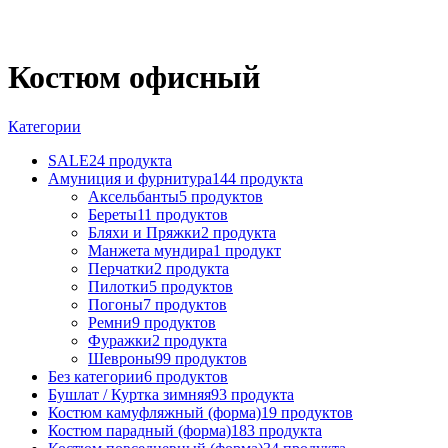
Костюм офисный
Категории
SALE
24 продукта
Амуниция и фурнитура
144 продукта
Аксельбанты
5 продуктов
Береты
11 продуктов
Бляхи и Пряжки
2 продукта
Манжета мундира
1 продукт
Перчатки
2 продукта
Пилотки
5 продуктов
Погоны
7 продуктов
Ремни
9 продуктов
Фуражки
2 продукта
Шевроны
99 продуктов
Без категории
6 продуктов
Бушлат / Куртка зимняя
93 продукта
Костюм камуфляжный (форма)
19 продуктов
Костюм парадный (форма)
183 продукта