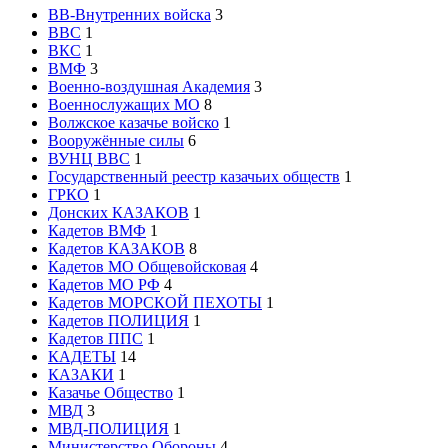
ВВ-Внутренних войска
3
ВВС
1
ВКС
1
ВМФ
3
Военно-воздушная Академия
3
Военнослужащих МО
8
Волжское казачье войско
1
Вооружённые силы
6
ВУНЦ ВВС
1
Государственный реестр казачьих обществ
1
ГРКО
1
Донских КАЗАКОВ
1
Кадетов ВМФ
1
Кадетов КАЗАКОВ
8
Кадетов МО Общевойсковая
4
Кадетов МО РФ
4
Кадетов МОРСКОЙ ПЕХОТЫ
1
Кадетов ПОЛИЦИЯ
1
Кадетов ППС
1
КАДЕТЫ
14
КАЗАКИ
1
Казачье Общество
1
МВД
3
МВД-ПОЛИЦИЯ
1
Министерство Обороны
4