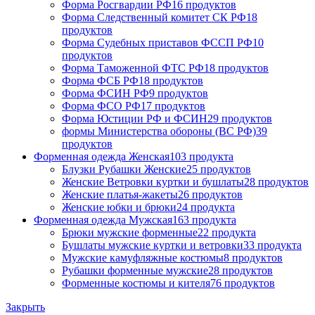
Форма Росгвардии РФ
16 продуктов
Форма Следственный комитет СК РФ
18
продуктов
Форма Судебных приставов ФССП РФ
10
продуктов
Форма Таможенной ФТС РФ
18 продуктов
Форма ФСБ РФ
18 продуктов
Форма ФСИН РФ
9 продуктов
Форма ФСО РФ
17 продуктов
Форма Юстиции РФ и ФСИН
29 продуктов
формы Министерства обороны (ВС РФ)
39
продуктов
Форменная одежда Женская
103 продукта
Блузки Рубашки Женские
25 продуктов
Женские Ветровки куртки и бушлаты
28 продуктов
Женские платья-жакеты
26 продуктов
Женские юбки и брюки
24 продукта
Форменная одежда Мужская
163 продукта
Брюки мужские форменные
22 продукта
Бушлаты мужские куртки и ветровки
33 продукта
Мужские камуфляжные костюмы
8 продуктов
Рубашки форменные мужские
28 продуктов
Форменные костюмы и кителя
76 продуктов
Закрыть