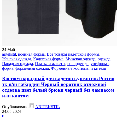
24
Май
aritekstil
,
военная форма
,
Все товары кадетской формы
,
Женская одежда
,
Кадетская форма
,
Мужская одежда
,
одежда
,
Парадная одежда
,
Платья и жакеты
,
спецодежда
,
униформа
,
форма
,
форменная одежда
,
Форменные костюмы и кителя
Костюм парадный для кадетов курсантов Россия
тк п/ш габардин Черный воротник отложной
отделка цвет белый брюки черный без лaмпасом
или кантом
Опубликовано
ARITEKSTIL
24.05.2024
0