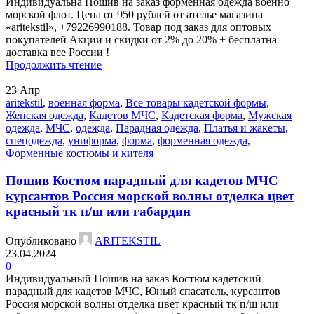
Индивидуальна Пошив на заказ форменная одежда военно
морской флот. Цена от 950 рублей от ателье магазина
«aritekstil», +79226990188. Товар под заказ для оптовых
покупателей Акции и скидки от 2% до 20% + бесплатна
доставка все России !
Продолжить чтение
23
Апр
aritekstil
,
военная форма
,
Все товары кадетской формы
,
Женская одежда
,
Кадетов МЧС
,
Кадетская форма
,
Мужская
одежда
,
МЧС
,
одежда
,
Парадная одежда
,
Платья и жакеты
,
спецодежда
,
униформа
,
форма
,
форменная одежда
,
Форменные костюмы и кителя
Пошив Костюм парадный для кадетов МЧС
курсантов Россия морской волны отделка цвет
красный тк п/ш или габардин
Опубликовано
ARITEKSTIL
23.04.2024
0
Индивидуальный Пошив на заказ Костюм кадетский
парадный для кадетов МЧС, Юный спасатель, курсантов
Россия морской волны отделка цвет красный тк п/ш или