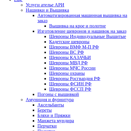
Услуги ателье АРИ
Нашивки и Вышивка
Автоматизированная машинная вышивка на
заказ
Вышивка на крое и полотне
Изготовление шевронов и нашивок на заказ
Шевроны Индивидуальные Вышитые
Кадетские шевроны
Шевроны ВМФ М-П РФ
Шевроны ВС РФ
Шевроны КАЗАЧЬИ
Шевроны МВД РФ
Шевроны МЧС России
Шевроны охраны
Шевроны Росгвардия РФ
Шевроны ФСИН РФ
Шевроны ФССП РФ
Погоны с вышивкой
Амуниция и фурнитура
Аксельбанты
Береты
Бляхи и Пряжки
Манжета мундира
Перчатки