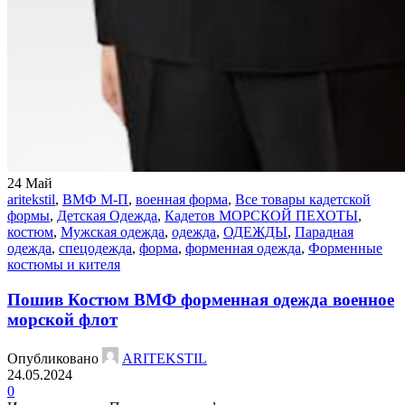
24
Май
aritekstil
,
ВМФ М-П
,
военная форма
,
Все товары кадетской
формы
,
Детская Одежда
,
Кадетов МОРСКОЙ ПЕХОТЫ
,
костюм
,
Мужская одежда
,
одежда
,
ОДЕЖДЫ
,
Парадная
одежда
,
спецодежда
,
форма
,
форменная одежда
,
Форменные
костюмы и кителя
Пошив Костюм ВМФ форменная одежда военное
морской флот
Опубликовано
ARITEKSTIL
24.05.2024
0