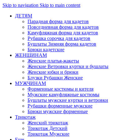
Skip to navigation
Skip to main content
ДЕТЯМ
Парадная форма для кадетов
Повседневная форма для кадетов
Камуфляжная форма для кадетов
Рубашка сорочка для кадетов
Бушлаты Зимняя форма кадетов
Брюки кадетские
ЖЕНЩИНАМ
Женские платья-жакеты
Женские Ветровки куртки и бушлаты
Женские юбки и брюки
Блузки Рубашки Женские
МУЖЧИНАМ
Форменные костюмы и кителя
Мужские камуфляжные костюмы
Бушлаты мужские куртки и ветровки
Рубашки форменные мужские
Брюки мужские форменные
Трикотаж
Женский трикотаж
Трикотаж Детский
Трикотаж Мужские
Еще