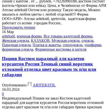
синий с кантом . от ... рублей, +79226990188..костюм состоит
(китель+брюки или юбка). Цена, в Челябинске от Фирма АРИ
Ателье aritekstil Оптом или розницу Такую модель, Mожно
заказать в любом цветы с любой отделкой!!! Фирма
ООО«АРИ» Ателье aritekstil, spetsvoin, кадетская-форма
работает со всеми городам России..
Продолжить чтение
16
Мар
aritekstil
,
военная форма
,
Все товары кадетской формы
,
Женская одежда
,
КАЗАКОВ
,
Мужская одежда
,
одежда
,
Парадная одежда
,
Платья и жакеты
,
спецодежда
,
униформа
,
форменная одежда
,
Форменные костюмы и кителя
Пошив Костюм парадный для кадетов
курсантов Россия Темный синий воротник
отложной отделка цвет красным тк п/ш или
габардин
Опубликовано
ARITEKSTIL
16.03.2024
0
Индивидуальный Пошив на заказ Костюм кадетский
парадный для кадетов курсантов Россия воротник отложной
отделка цвет красным тк п/ш или габардин брюки красным