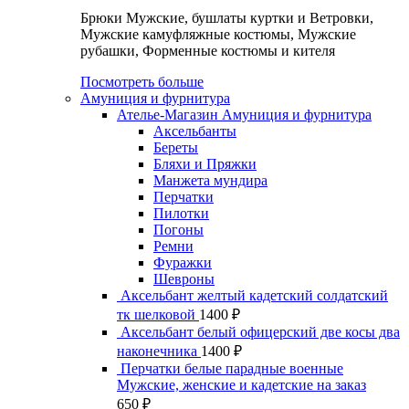
Брюки Мужские, бушлаты куртки и Ветровки,
Мужские камуфляжные костюмы, Мужские
рубашки, Форменные костюмы и кителя
Посмотреть больше
Амуниция и фурнитура
Ателье-Магазин Амуниция и фурнитура
Аксельбанты
Береты
Бляхи и Пряжки
Манжета мундира
Перчатки
Пилотки
Погоны
Ремни
Фуражки
Шевроны
Аксельбант желтый кадетский солдатский
тк шелковой
1400
₽
Аксельбант белый офицерский две косы два
наконечника
1400
₽
Перчатки белые парадные военные
Мужские, женские и кадетские на заказ
650
₽