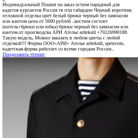
Индивидуальный Пошив на заказ остюм парадный для
кадетов курсантов Россия тк п/ш габардин Черный воротник
отложной отделка цвет белый брюки черный без лaмпасом
или кантом цена от 5600 рублей ..костюм состоит
(китель+брюки или юбка) брюки черный без лaмпасом или
кантом.от производсва АРИ Ателье aritekstil +79226990188.
Такую модель, Mожно заказать в любом цветы с любой
отделкой!!! Фирма ООО«АРИ» Ателье aritekstil, spetsvoin,
кадетская-форма работает со всеми городам России..
Продолжить чтение