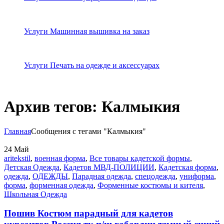
Услуги Машинная вышивка на заказ
Услуги Печать на одежде и аксессуарах
Архив тегов: Калмыкия
Главная
Сообщения с тегами "Калмыкия"
24
Май
aritekstil
,
военная форма
,
Все товары кадетской формы
,
Детская Одежда
,
Кадетов МВД-ПОЛИЦИИ
,
Кадетская форма
,
одежда
,
ОДЕЖДЫ
,
Парадная одежда
,
спецодежда
,
униформа
,
форма
,
форменная одежда
,
Форменные костюмы и кителя
,
Школьная Одежда
Пошив Костюм парадный для кадетов