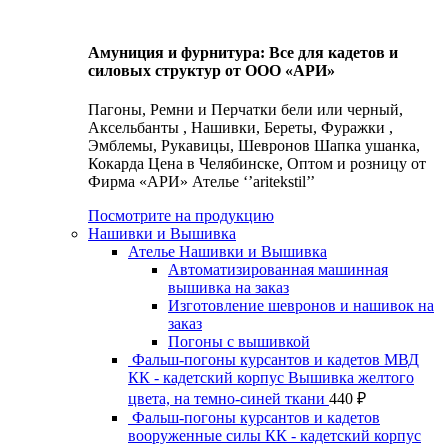
Амуниция и фурнитура: Все для кадетов и
силовых структур от ООО «АРИ»
Пагоны, Ремни и Перчатки бели или черный,
Аксельбанты , Нашивки, Береты, Фуражки ,
Эмблемы, Рукавицы, Шевронов Шапка ушанка,
Кокарда Цена в Челябинске, Оптом и розницу от
Фирма «АРИ» Ателье ‘’aritekstil’’
Посмотрите на продукцию
Нашивки и Вышивка
Ателье Нашивки и Вышивка
Автоматизированная машинная
вышивка на заказ
Изготовление шевронов и нашивок на
заказ
Погоны с вышивкой
Фальш-погоны курсантов и кадетов МВД
КК - кадетский корпус Вышивка желтого
цвета, на темно-синей ткани
440
₽
Фальш-погоны курсантов и кадетов
вооруженные силы КК - кадетский корпус