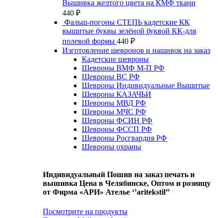
Вышивка желтого цвета на КМФ ткани
440
₽
Фальш-погоны СТЕПЬ кадетские КК
вышитые буквы зелёной буквой КК-для
полевой формы
440
₽
Изготовление шевронов и нашивок на заказ
Кадетские шевроны
Шевроны ВМФ М-П РФ
Шевроны ВС РФ
Шевроны Индивидуальные Вышитые
Шевроны КАЗАЧЬИ
Шевроны МВД РФ
Шевроны МЧС РФ
Шевроны ФСИН РФ
Шевроны ФССП РФ
Шевроны Росгвардия РФ
Шевроны охраны
Индивидуальный Пошив на заказ печать и
вышивка Цена в Челябинске, Оптом и розницу
от Фирма «АРИ» Ателье ‘’aritekstil’’
Посмотрите на продукты