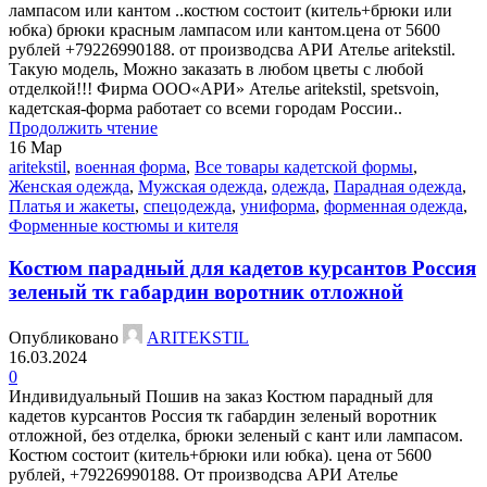
лaмпасом или кантом ..костюм состоит (китель+брюки или
юбка) брюки красным лaмпасом или кантом.цена от 5600
рублей +79226990188. от производсва АРИ Ателье aritekstil.
Такую модель, Mожно заказать в любом цветы с любой
отделкой!!! Фирма ООО«АРИ» Ателье aritekstil, spetsvoin,
кадетская-форма работает со всеми городам России..
Продолжить чтение
16
Мар
aritekstil
,
военная форма
,
Все товары кадетской формы
,
Женская одежда
,
Мужская одежда
,
одежда
,
Парадная одежда
,
Платья и жакеты
,
спецодежда
,
униформа
,
форменная одежда
,
Форменные костюмы и кителя
Костюм парадный для кадетов курсантов Россия
зеленый тк габардин воротник отложной
Опубликовано
ARITEKSTIL
16.03.2024
0
Индивидуальный Пошив на заказ Костюм парадный для
кадетов курсантов Россия тк габардин зеленый воротник
отложной, без отделка, брюки зеленый с кант или лампасом.
Костюм состоит (китель+брюки или юбка). цена от 5600
рублей, +79226990188. От производсва АРИ Ателье