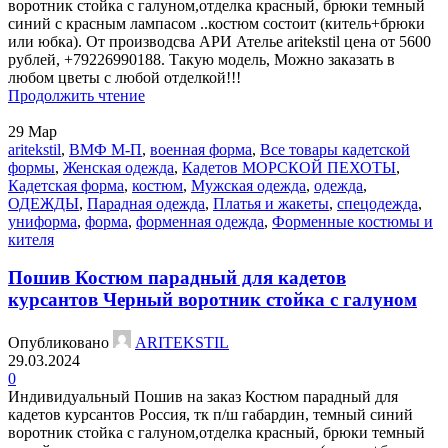
воротник стойка с галуном,отделка красный, брюки темный
синий с красным лампасом ..костюм состоит (китель+брюки
или юбка). От производсва АРИ Ателье aritekstil цена от 5600
рублей, +79226990188. Такую модель, Mожно заказать в
любом цветы с любой отделкой!!!
Продолжить чтение
29
Мар
aritekstil
,
ВМФ М-П
,
военная форма
,
Все товары кадетской
формы
,
Женская одежда
,
Кадетов МОРСКОЙ ПЕХОТЫ
,
Кадетская форма
,
костюм
,
Мужская одежда
,
одежда
,
ОДЕЖДЫ
,
Парадная одежда
,
Платья и жакеты
,
спецодежда
,
униформа
,
форма
,
форменная одежда
,
Форменные костюмы и
кителя
Пошив Костюм парадный для кадетов
курсантов Черный воротник стойка с галуном
Опубликовано
ARITEKSTIL
29.03.2024
0
Индивидуальный Пошив на заказ Костюм парадный для
кадетов курсантов Россия, тк п/ш габардин, темный синий
воротник стойка с галуном,отделка красный, брюки темный