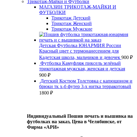
Трикотаж-Майки и Футболки
МАГАЗИН ТРИКОТАЖ-МАЙКИ И
ФУТБОЛКИ
Трикотаж Детский
Трикотаж Женский
Трикотаж Мужские
Детская Футболка ЮНАРМИЯ России
Красный цвет с термонанесением для
Кадетская школа, мальчиков и девочек
900
₽
Футболка Камуфляж пиксель зелёный
трикотажная мужская, женская и детская
900
₽
Детский Костюм Толстовка с капюшоном и
брюки тк х-б футер 3-х нитка терракотовый
1800
₽
Индивидуальный Пошив печать и вышивка на
футболках на заказ, Цена в Челябинске, от
Фирма «АРИ»