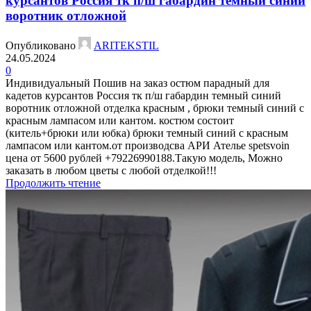
курсантов Россия тк п/ш габардин темный синий
воротник отложной
Опубликовано
ARITEKSTIL
24.05.2024
0
Индивидуальный Пошив на заказ остюм парадный для
кадетов курсантов Россия тк п/ш габардин темный синий
воротник отложной отделка красным , брюки темный синий с
красным лaмпасом или кантом. костюм состоит
(китель+брюки или юбка) брюки темный синий с красным
лaмпасом или кантом.от производсва АРИ Ателье spetsvoin
цена от 5600 рублей +79226990188.Такую модель, Mожно
заказать в любом цветы с любой отделкой!!!
Продолжить чтение