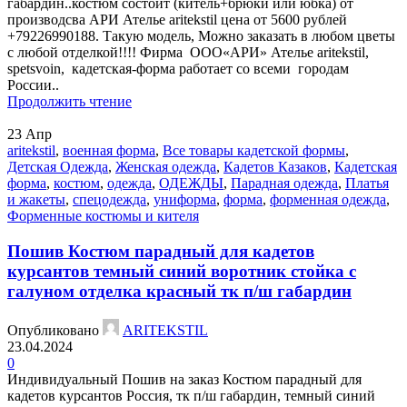
габардин..костюм состоит (китель+брюки или юбка) от
производсва АРИ Ателье aritekstil цена от 5600 рублей
+79226990188. Такую модель, Mожно заказать в любом цветы
с любой отделкой!!!! Фирма ООО«АРИ» Ателье aritekstil,
spetsvoin, кадетская-форма работает со всеми городам
России..
Продолжить чтение
23
Апр
aritekstil
,
военная форма
,
Все товары кадетской формы
,
Детская Одежда
,
Женская одежда
,
Кадетов Казаков
,
Кадетская
форма
,
костюм
,
одежда
,
ОДЕЖДЫ
,
Парадная одежда
,
Платья
и жакеты
,
спецодежда
,
униформа
,
форма
,
форменная одежда
,
Форменные костюмы и кителя
Пошив Костюм парадный для кадетов
курсантов темный синий воротник стойка с
галуном отделка красный тк п/ш габардин
Опубликовано
ARITEKSTIL
23.04.2024
0
Индивидуальный Пошив на заказ Костюм парадный для
кадетов курсантов Россия, тк п/ш габардин, темный синий