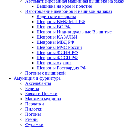
Автоматизированная машинная вышивка на заказ
Вышивка на крое и полотне
Изготовление шевронов и нашивок на заказ
Кадетские шевроны
Шевроны ВМФ М-П РФ
Шевроны ВС РФ
Шевроны Индивидуальные Вышитые
Шевроны КАЗАЧЬИ
Шевроны МВД РФ
Шевроны МЧС России
Шевроны ФСИН РФ
Шевроны ФССП РФ
Шевроны охраны
Шевроны Росгвардия РФ
Погоны с вышивкой
Амуниция и фурнитура
Аксельбанты
Береты
Бляхи и Пряжки
Манжета мундира
Перчатки
Пилотки
Погоны
Ремни
Фуражки