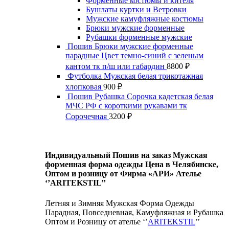
Форменные костюмы и кителя
Бушлаты куртки и Ветровки
Мужские камуфляжные костюмы
Брюки мужские форменные
Рубашки форменные мужские
Пошив Брюки мужские форменные
парадные Цвет темно-синий с зеленым
кантом тк п/ш или габардин
8800
₽
Футболка Мужская белая трикотажная
хлопковая
900
₽
Пошив Рубашка Сорочка кадетская белая
МЧС РФ с короткими рукавами тк
Сорочечная
3200
₽
Индивидуальный Пошив на заказ Мужская
форменная форма одежды Цена в Челябинске,
Оптом и розницу от Фирма «АРИ» Ателье
‘’ARITEKSTIL’’
Летняя и Зимняя Мужская Форма Одежды
Парадная, Повседневная, Камуфляжная и Рубашка
Оптом и Розницу от ателье ‘’
ARITEKSTIL
’’