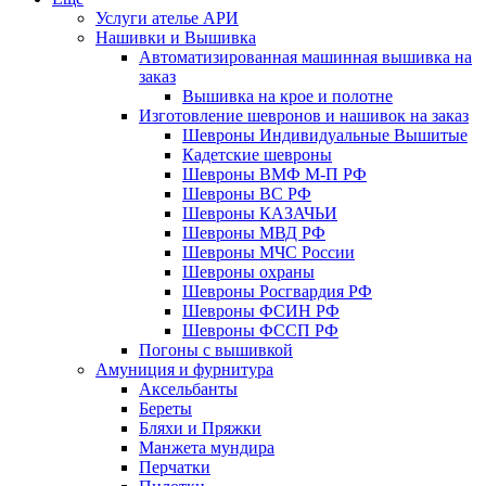
Услуги ателье АРИ
Нашивки и Вышивка
Автоматизированная машинная вышивка на
заказ
Вышивка на крое и полотне
Изготовление шевронов и нашивок на заказ
Шевроны Индивидуальные Вышитые
Кадетские шевроны
Шевроны ВМФ М-П РФ
Шевроны ВС РФ
Шевроны КАЗАЧЬИ
Шевроны МВД РФ
Шевроны МЧС России
Шевроны охраны
Шевроны Росгвардия РФ
Шевроны ФСИН РФ
Шевроны ФССП РФ
Погоны с вышивкой
Амуниция и фурнитура
Аксельбанты
Береты
Бляхи и Пряжки
Манжета мундира
Перчатки