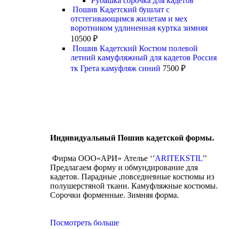
Рубашка сорочка для кадетов
Пошив Кадетский бушлат с
отстегивающимся жилетам и мех
воротником удлиненная куртка зимняя
10500
₽
Пошив Кадетский Костюм полевой
летний камуфляжный для кадетов Россия
тк Грета камуфляж синий
7500
₽
Индивидуальный Пошив кадетской формы.
Фирма ООО«АРИ» Ателье ‘’
ARITEKSTIL
’’
Предлагаем форму и обмундирование для
кадетов. Парадные ,повседневные костюмы из
полушерстяной ткани. Камуфляжные костюмы.
Сорочки форменные. Зимняя форма.
Посмотреть больше