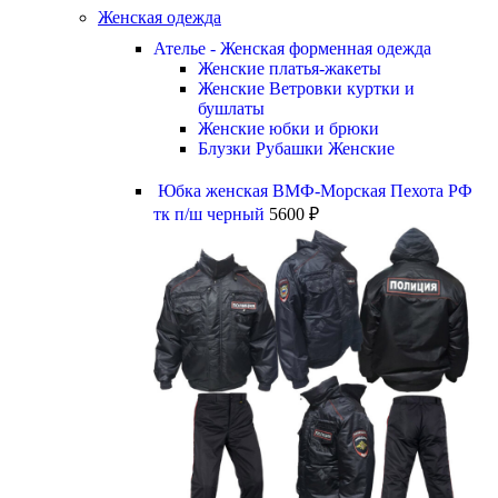
Женская одежда
Ателье - Женская форменная одежда
Женские платья-жакеты
Женские Ветровки куртки и
бушлаты
Женские юбки и брюки
Блузки Рубашки Женские
Юбка женская ВМФ-Морская Пехота РФ
тк п/ш черный
5600
₽