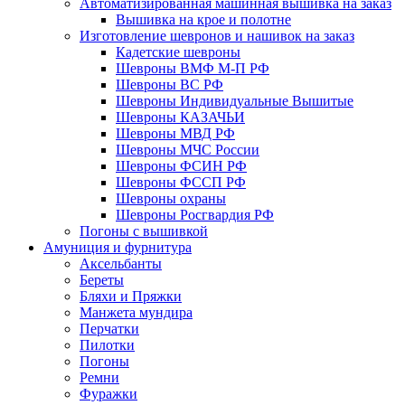
Автоматизированная машинная вышивка на заказ
Вышивка на крое и полотне
Изготовление шевронов и нашивок на заказ
Кадетские шевроны
Шевроны ВМФ М-П РФ
Шевроны ВС РФ
Шевроны Индивидуальные Вышитые
Шевроны КАЗАЧЬИ
Шевроны МВД РФ
Шевроны МЧС России
Шевроны ФСИН РФ
Шевроны ФССП РФ
Шевроны охраны
Шевроны Росгвардия РФ
Погоны с вышивкой
Амуниция и фурнитура
Аксельбанты
Береты
Бляхи и Пряжки
Манжета мундира
Перчатки
Пилотки
Погоны
Ремни
Фуражки