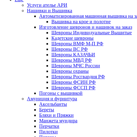
Услуги ателье АРИ
Нашивки и Вышивка
Автоматизированная машинная вышивка на з
Вышивка на крое и полотне
Изготовление шевронов и нашивок на заказ
Шевроны Индивидуальные Вышитые
Кадетские шевроны
Шевроны ВМФ М-П РФ
Шевроны ВС РФ
Шевроны КАЗАЧЬИ
Шевроны МВД РФ
Шевроны МЧС России
Шевроны охраны
Шевроны Росгвардия РФ
Шевроны ФСИН РФ
Шевроны ФССП РФ
Погоны с вышивкой
Амуниция и фурнитура
Аксельбанты
Береты
Бляхи и Пряжки
Манжета мундира
Перчатки
Пилотки