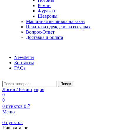
Погоны
Ремни
Фуражки
Шевроны
Машинная вышивка на заказ
Печать на одежде и аксессуарах
Вопрос-Ответ
Доставка и оплата
aritekstil@mail.ru +79226990188 , +79097440850…
Newsletter
Контакты
FAQs
Поиск
Логин / Регистрация
0
0
0
пунктов
0
₽
Меню
0
пунктов
Наш каталог