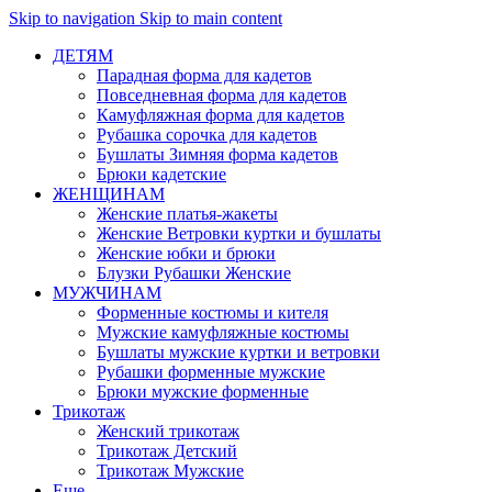
Skip to navigation
Skip to main content
ДЕТЯМ
Парадная форма для кадетов
Повседневная форма для кадетов
Камуфляжная форма для кадетов
Рубашка сорочка для кадетов
Бушлаты Зимняя форма кадетов
Брюки кадетские
ЖЕНЩИНАМ
Женские платья-жакеты
Женские Ветровки куртки и бушлаты
Женские юбки и брюки
Блузки Рубашки Женские
МУЖЧИНАМ
Форменные костюмы и кителя
Мужские камуфляжные костюмы
Бушлаты мужские куртки и ветровки
Рубашки форменные мужские
Брюки мужские форменные
Трикотаж
Женский трикотаж
Трикотаж Детский
Трикотаж Мужские
Еще