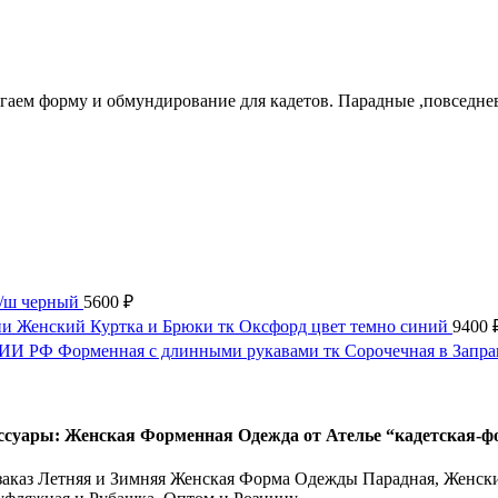
агаем форму и обмундирование для кадетов. Парадные ,повсед
п/ш черный
5600
₽
Женский Куртка и Брюки тк Оксфорд цвет темно синий
9400
И РФ Форменная с длинными рукавами тк Сорочечная в Запр
ссуары: Женская Форменная Одежда от Ателье “кадетская-ф
аказ Летняя и Зимняя Женская Форма Одежды Парадная, Женски