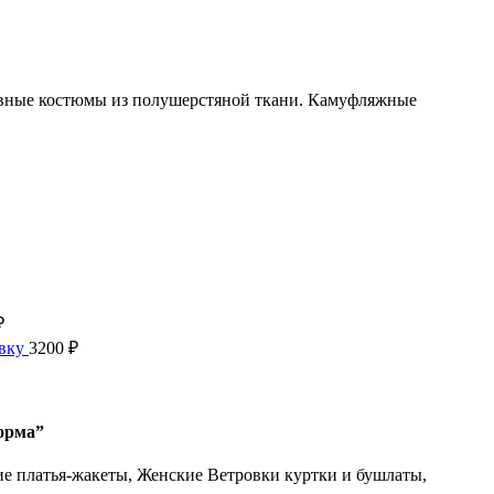
невные костюмы из полушерстяной ткани. Камуфляжные
₽
авку
3200
₽
орма”
е платья-жакеты, Женские Ветровки куртки и бушлаты,