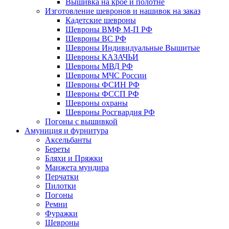
Вышивка на крое и полотне
Изготовление шевронов и нашивок на заказ
Кадетские шевроны
Шевроны ВМФ М-П РФ
Шевроны ВС РФ
Шевроны Индивидуальные Вышитые
Шевроны КАЗАЧЬИ
Шевроны МВД РФ
Шевроны МЧС России
Шевроны ФСИН РФ
Шевроны ФССП РФ
Шевроны охраны
Шевроны Росгвардия РФ
Погоны с вышивкой
Амуниция и фурнитура
Аксельбанты
Береты
Бляхи и Пряжки
Манжета мундира
Перчатки
Пилотки
Погоны
Ремни
Фуражки
Шевроны