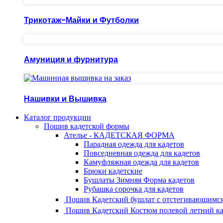
Трикотаж-Майки и Футболки
Амуниция и фурнитура
Нашивки и Вышивка
Каталог продукции
Пошив кадетской формы
Ателье - КАДЕТСКАЯ ФОРМА
Парадная одежда для кадетов
Повседневная одежда для кадетов
Камуфляжная одежда для кадетов
Брюки кадетские
Бушлаты Зимняя Форма кадетов
Рубашка сорочка для кадетов
Пошив Кадетский бушлат с отстегивающимся
Пошив Кадетский Костюм полевой летний ка