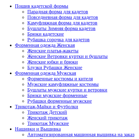
Пошив кадетской формы
Парадная форма для кадетов
Повседневная форма для кадетов
Камуфляжная форма для кадетов
Бушлаты Зимняя форма кадетов
Брюки кадетские
Рубашка сорочка для кадетов
Форменная одежда Женская
Женские платья-жакеты
Женские Ветровки куртки и бушлаты
Женские юбки и брюки
Блузки Рубашки Женские
Форменная одежда Мужская
Форменные костюмы и кителя
Мужские камуфляжные костюмы
Бушлаты мужские куртки и ветровки
Брюки мужские форменные
Рубашки форменные мужские
Трикотаж-Майки и Футболки
Трикотаж Детский
Женский трикотаж
Трикотаж Мужские
Нашивки и Вышивка
Автоматизированная машинная вышивка на заказ