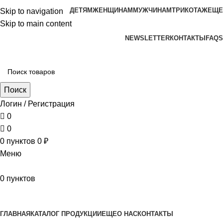
ДЕТЯМ
ЖЕНЩИНАМ
МУЖЧИНАМ
ТРИКОТАЖ
ЕЩЕ
Skip to navigation
Skip to main content
aritekstil@mail.ru +79226990188 , +79097440850…
NEWSLETTER
КОНТАКТЫ
FAQS
Поиск
Логин / Регистрация
0
0
0
пунктов
0
₽
Меню
0
пунктов
Наш каталог
ГЛАВНАЯ
КАТАЛОГ ПРОДУКЦИИ
ЕЩЕ
О НАС
КОНТАКТЫ