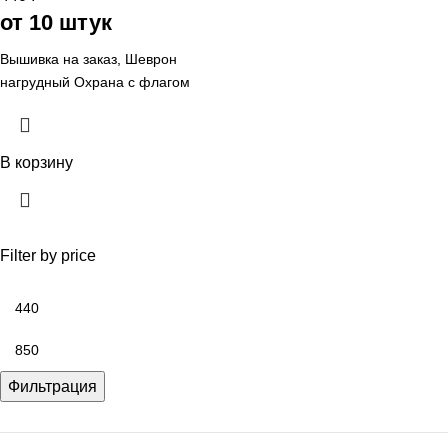
от 10 штук
Вышивка на заказ, Шеврон
нагрудный Охрана с флагом
России (вышитый).Шевроны и
нашивки для предприятий
Охраны на заказ, цена, оптом и
В корзину
розницу, в Челябинске, от
ФИРМА АРИ Ателье aritekstil
Filter by price
Фильтрация