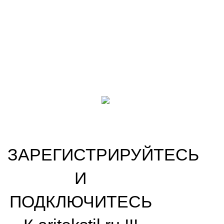
KADETSKAYAFORMA
ASSORTI-STUDIO.COM
ASSORTI-STUDIO.RU
VK
OK
На основе
ООО «АРИ» ‘’ARITEKSTIL’’
copyright ©2009-
2026
.
Наша цель! Ваш комфорт !
ЗАРЕГИСТРИРУЙТЕСЬ
И
ПОДКЛЮЧИТЕСЬ