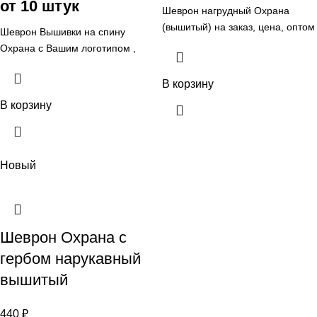
от 10 штук
Шеврон нагрудный Охрана
(вышитый) на заказ, цена, оптом
Шеврон Вышивки на спину
и розницу, в Челябинске, от
Охрана с Вашим логотипом ,
ФИРМА АРИ Ателье aritekstil
Шевроны и нашивки для
предприятий Охраны на заказ,
В корзину
цена, оптом и розницу, в
В корзину
Челябинске, от ФИРМА АРИ
Ателье aritekstil
Новый
Шеврон Охрана с
гербом нарукавный
вышитый
440
₽