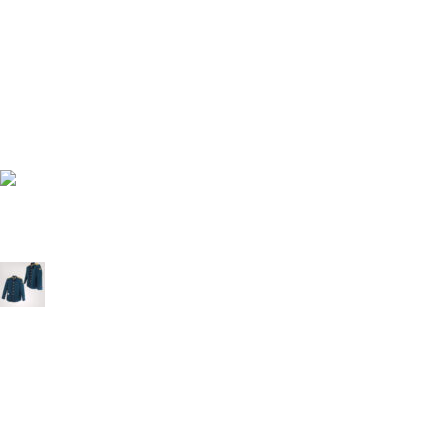
Последние сообщения
Форма ДПС-ГИБДД-ГАИ РФ
16.03.2026
1 Комментарий
Форма ВДВ РФ
16.03.2026
1 Комментарий
Общевойсковой формы (ВС РФ)
16.03.2026
1 Комментарий
КАТАЛОГ ПРОДУКТОВ