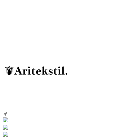
ARITEKSTIL
Ателье Военная форма для Кадетов, МВД-
ПОЛИЦИЯ, МЧС, КАЗАКОВ, ДПС, ВВС. ППС,
ЮСТИЦИЯ...итд
454010 Челябинск Копейское шоссе дом 48/2
Телефон: +7 (922) 699-01-88
Телефон: +7 (909) 744-08-50
Э-ПОЧТА: aritekstil@mail.ru