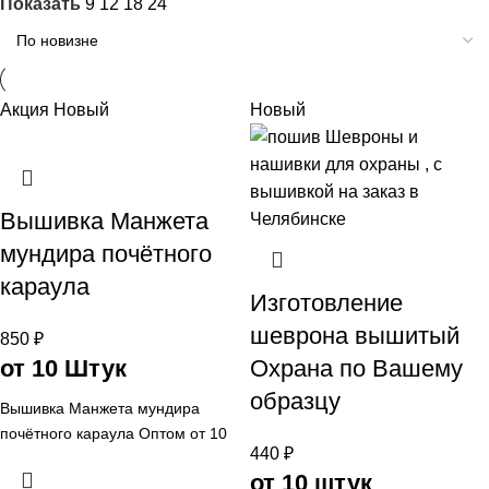
Показать
9
12
18
24
Акция
Новый
Новый
Вышивка Манжета
мундира почётного
караула
Изготовление
шеврона вышитый
850
₽
от 10 Штук
Охрана по Вашему
образцу
Вышивка Манжета мундира
почётного караула Оптом от 10
440
₽
Штук ,Цена в Челябинске от
от 10 штук
Фирма АРИ Ателье aritekstil