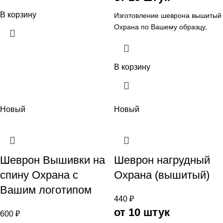
В корзину
Изготовление шеврона вышитый
Охрана по Вашему образцу,
Шевроны и нашивки для
предприятий Охраны на заказ,
цена, оптом и розницу, в
В корзину
Челябинске, от ФИРМА АРИ
Ателье aritekstil
Новый
Новый
Шеврон Вышивки на
Шеврон нагрудный
спину Охрана с
Охрана (вышитый)
Вашим логотипом
440
₽
от 10 штук
600
₽