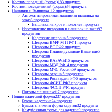
Костюм парадный (форма)
183 продукта
Костюм повседневный (форма)
34 продукта
Нашивки и Вышивка
112 продуктов
Автоматизированная машинная вышивка на
заказ
3 продукта
Вышивка на крое и полотне
3 продукта
Изготовление шевронов и нашивок на заказ
97
продуктов
Кадетские шевроны
5 продуктов
Шевроны ВМФ М-П РФ
1 продукт
Шевроны ВС РФ
2 продукта
Шевроны Индивидуальные Вышитые
5
продуктов
Шевроны КАЗАЧЬИ
6 продуктов
Шевроны МВД РФ
14 продуктов
Шевроны МЧС России
59 продуктов
Шевроны охраны
5 продуктов
Шевроны Росгвардия РФ
6 продуктов
Шевроны ФСИН РФ
2 продукта
Шевроны ФССП РФ
1 продукт
Погоны с вышивкой
7 продуктов
Пошив кадетской формы
237 продуктов
Брюки кадетские
24 продукта
Бушлаты Зимняя форма кадетов
32 продукта
Камуфляжная форма для кадетов
9 продуктов