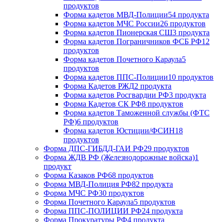
продуктов
Форма кадетов МВД-Полиции
54 продукта
Форма кадетов МЧС России
26 продуктов
Форма кадетов Пионерская СШ
3 продукта
Форма кадетов Пограничников ФСБ РФ
12
продуктов
Форма кадетов Почетного Караула
5
продуктов
Форма кадетов ППС-Полиции
10 продуктов
Форма Кадетов РЖД
2 продукта
Форма кадетов Росгвардии РФ
3 продукта
Форма Кадетов СК РФ
8 продуктов
Форма кадетов Таможенной службы (ФТС
РФ)
6 продуктов
Форма кадетов Юстиции/ФСИН
18
продуктов
Форма ДПС-ГИБДД-ГАИ РФ
29 продуктов
Форма ЖДВ РФ (Железнодорожные войска)
1
продукт
Форма Казаков РФ
68 продуктов
Форма МВД-Полиция РФ
82 продукта
Форма МЧС РФ
30 продуктов
Форма Почетного Караула
5 продуктов
Форма ППС-ПОЛИЦИИ РФ
24 продукта
Форма Прокуратуры РФ
4 продукта