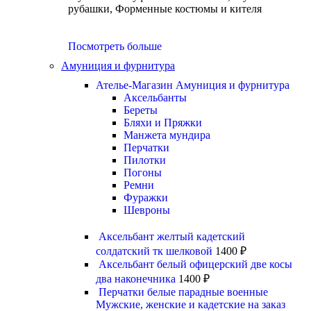
рубашки, Форменные костюмы и кителя
Посмотреть больше
Амуниция и фурнитура
Ателье-Магазин Амуниция и фурнитура
Аксельбанты
Береты
Бляхи и Пряжки
Манжета мундира
Перчатки
Пилотки
Погоны
Ремни
Фуражки
Шевроны
Аксельбант желтый кадетский
солдатский тк шелковой
1400
₽
Аксельбант белый офицерский две косы
два наконечника
1400
₽
Перчатки белые парадные военные
Мужские, женские и кадетские на заказ