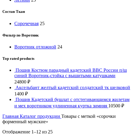
Состав Ткан
Сорочечная
25
Фильтр по Воротник
Воротник отложной
24
Top rated products
Пошив Костюм парадный кадетский ВВС России п/ш
синий Воротник-стойка с вышитыми катушками
24800
₽
Аксельбант желтый кадетский солдатский тк шелковой
1400
₽
Пошив Кадетский бушлат с отстегивающимся жилетам
и мех воротником удлиненная куртка зимняя
10500
₽
Главная
Каталог продукции
Товары с меткой «сорочки
форменный мужские»
Отображение 1–12 из 25