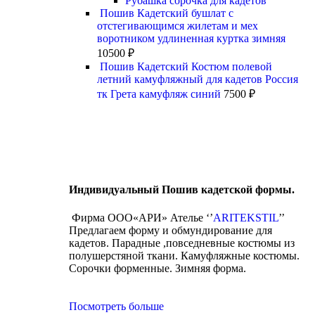
Рубашка сорочка для кадетов
Пошив Кадетский бушлат с
отстегивающимся жилетам и мех
воротником удлиненная куртка зимняя
10500
₽
Пошив Кадетский Костюм полевой
летний камуфляжный для кадетов Россия
тк Грета камуфляж синий
7500
₽
Индивидуальный Пошив кадетской формы.
Фирма ООО«АРИ» Ателье ‘’
ARITEKSTIL
’’
Предлагаем форму и обмундирование для
кадетов. Парадные ,повседневные костюмы из
полушерстяной ткани. Камуфляжные костюмы.
Сорочки форменные. Зимняя форма.
Посмотреть больше