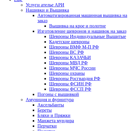
Услуги ателье АРИ
Нашивки и Вышивка
Автоматизированная машинная вышивка на
заказ
Вышивка на крое и полотне
Изготовление шевронов и нашивок на заказ
Шевроны Индивидуальные Вышитые
Кадетские шевроны
Шевроны ВМФ М-П РФ
Шевроны ВС РФ
Шевроны КАЗАЧЬИ
Шевроны МВД РФ
Шевроны МЧС России
Шевроны охраны
Шевроны Росгвардия РФ
Шевроны ФСИН РФ
Шевроны ФССП РФ
Погоны с вышивкой
Амуниция и фурнитура
Аксельбанты
Береты
Бляхи и Пряжки
Манжета мундира
Перчатки