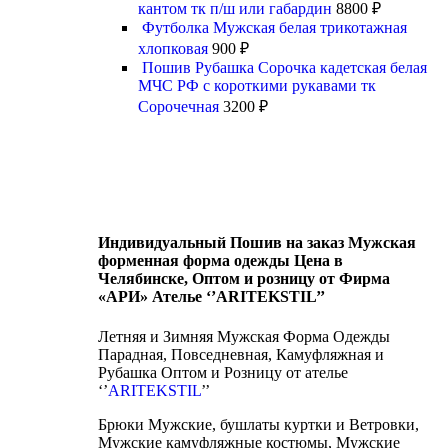
кантом тк п/ш или габардин
8800
₽
Футболка Мужская белая трикотажная
хлопковая
900
₽
Пошив Рубашка Сорочка кадетская белая
МЧС РФ с короткими рукавами тк
Сорочечная
3200
₽
Индивидуальный Пошив на заказ Мужская
форменная форма одежды Цена в
Челябинске, Оптом и розницу от Фирма
«АРИ» Ателье ‘’ARITEKSTIL’’
Летняя и Зимняя Мужская Форма Одежды
Парадная, Повседневная, Камуфляжная и
Рубашка Оптом и Розницу от ателье
‘’
ARITEKSTIL
’’
Брюки Мужские, бушлаты куртки и Ветровки,
Мужские камуфляжные костюмы, Мужские