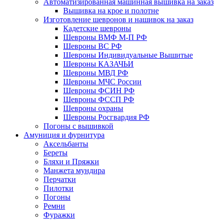
Автоматизированная машинная вышивка на заказ
Вышивка на крое и полотне
Изготовление шевронов и нашивок на заказ
Кадетские шевроны
Шевроны ВМФ М-П РФ
Шевроны ВС РФ
Шевроны Индивидуальные Вышитые
Шевроны КАЗАЧЬИ
Шевроны МВД РФ
Шевроны МЧС России
Шевроны ФСИН РФ
Шевроны ФССП РФ
Шевроны охраны
Шевроны Росгвардия РФ
Погоны с вышивкой
Амуниция и фурнитура
Аксельбанты
Береты
Бляхи и Пряжки
Манжета мундира
Перчатки
Пилотки
Погоны
Ремни
Фуражки