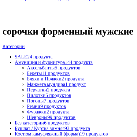
сорочки форменный мужские
Категории
SALE
24 продукта
Амуниция и фурнитура
144 продукта
Аксельбанты
5 продуктов
Береты
11 продуктов
Бляхи и Пряжки
2 продукта
Манжета мундира
1 продукт
Перчатки
2 продукта
Пилотки
5 продуктов
Погоны
7 продуктов
Ремни
9 продуктов
Фуражки
2 продукта
Шевроны
99 продуктов
Без категории
6 продуктов
Бушлат / Куртка зимняя
93 продукта
Костюм камуфляжный (форма)
19 продуктов