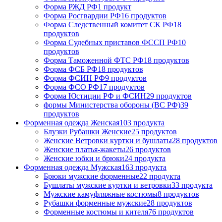
Форма РЖД РФ
1 продукт
Форма Росгвардии РФ
16 продуктов
Форма Следственный комитет СК РФ
18
продуктов
Форма Судебных приставов ФССП РФ
10
продуктов
Форма Таможенной ФТС РФ
18 продуктов
Форма ФСБ РФ
18 продуктов
Форма ФСИН РФ
9 продуктов
Форма ФСО РФ
17 продуктов
Форма Юстиции РФ и ФСИН
29 продуктов
формы Министерства обороны (ВС РФ)
39
продуктов
Форменная одежда Женская
103 продукта
Блузки Рубашки Женские
25 продуктов
Женские Ветровки куртки и бушлаты
28 продуктов
Женские платья-жакеты
26 продуктов
Женские юбки и брюки
24 продукта
Форменная одежда Мужская
163 продукта
Брюки мужские форменные
22 продукта
Бушлаты мужские куртки и ветровки
33 продукта
Мужские камуфляжные костюмы
8 продуктов
Рубашки форменные мужские
28 продуктов
Форменные костюмы и кителя
76 продуктов