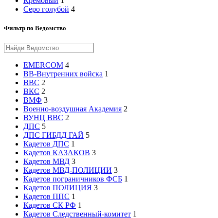
Кремовый
1
Серо голубой
4
Фильтр по Ведомство
EMERCOM
4
ВВ-Внутренних войска
1
ВВС
2
ВКС
2
ВМФ
3
Военно-воздушная Академия
2
ВУНЦ ВВС
2
ДПС
5
ДПС ГИБДД ГАЙ
5
Кадетов ДПС
1
Кадетов КАЗАКОВ
3
Кадетов МВД
3
Кадетов МВД-ПОЛИЦИИ
3
Кадетов пограничников ФСБ
1
Кадетов ПОЛИЦИЯ
3
Кадетов ППС
1
Кадетов СК РФ
1
Кадетов Следственный-комитет
1