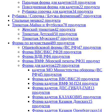
Парадная форма для кадетов
118 продуктов
Повседневная форма для кадетов
22 продукта
Рубашка сорочка для кадетов
34 продукта
Рубашка / Сорочка / Блузка форменная
87 продуктов
Спальные мешки
2 продукта
Трикотаж-Майки и Футболки
78 продуктов
Женский трикотаж
42 продукта
Трикотаж Детский
50 продуктов
Трикотаж Мужские
47 продуктов
Форма по ведомствам
489 продуктов
Общевойсковой формы (ВС РФ)
47 продуктов
Форма ВВС/ВКС РФ
28 продуктов
Форма ВДВ РФ
6 продуктов
Форма ВМФ /Морской пехоты РФ
31 продукт
Форма для кадетов
229 продуктов
кадетов МО Министерства обороны (ВС
РФ)
45 продуктов
Форма кадетов ВВС/ВКС
20 продуктов
Форма кадетов ВМФ М-П
24 продукта
Форма кадетов ДПС-ГИБДД-ГАИ
13
продуктов
Форма кадетов КАЗАКОВ
85 продуктов
Форма кадетов Казаков Донских
15
продуктов
Форма кадетов Казаков Оренбургских
14