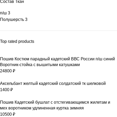
Состав Ткан
п/ш
3
Полушерсть
3
Top rated products
Пошив Костюм парадный кадетский ВВС России п/ш синий
Воротник-стойка с вышитыми катушками
24800
₽
Аксельбант желтый кадетский солдатский тк шелковой
1400
₽
Пошив Кадетский бушлат с отстегивающимся жилетам и
мех воротником удлиненная куртка зимняя
10500
₽