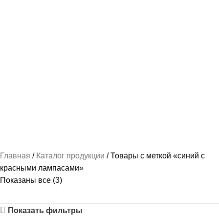
ПОШИВ КАДЕТСКОЙ ФОРМЫ
237 ПРОДУКТОВ
РУБАШКА / СОРОЧКА / БЛУЗКА ФОРМЕННАЯ
87 ПРОДУКТОВ
СПАЛЬНЫЕ МЕШКИ
2 ПРОДУКТА
ТРИКОТАЖ-МАЙКИ И ФУТБОЛКИ
78 ПРОДУКТОВ
ФОРМА ПО ВЕДОМСТВАМ
489 ПРОДУКТОВ
ФОРМЕННАЯ ОДЕЖДА ЖЕНСКАЯ
103 ПРОДУКТА
ФОРМЕННАЯ ОДЕЖДА МУЖСКАЯ
163 ПРОДУКТА
Главная
Каталог продукции
Товары с меткой «синий с
красными лампасами»
Показаны все (3)
Показать фильтры