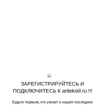
партнеры и мы в социальные сети
КАДЕТСКАЯ-ФОРМА.РФ
SPETSVOIN.RU
KADETSKAYAFORMA
ASSORTI-STUDIO.COM
ASSORTI-STUDIO.RU
VK
OK
На основе
ООО «АРИ» ‘’ARITEKSTIL’’
copyright ©2009-
2026
.
Наша цель! Ваш комфорт !
ЗАРЕГИСТРИРУЙТЕСЬ И
ПОДКЛЮЧИТЕСЬ К aritekstil.ru !!!
Будьте первым, кто узнает о наших последних