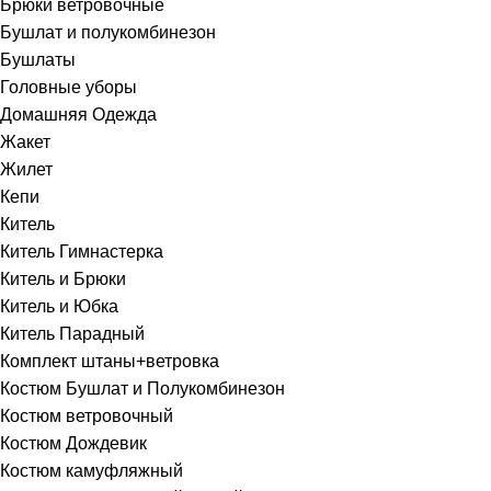
Брюки ветровочные
Бушлат и полукомбинезон
Бушлаты
Головные уборы
Домашняя Одежда
Жакет
Жилет
Кепи
Китель
Китель Гимнастерка
Китель и Брюки
Китель и Юбка
Китель Парадный
Комплект штаны+ветровка
Костюм Бушлат и Полукомбинезон
Костюм ветровочный
Костюм Дождевик
Костюм камуфляжный