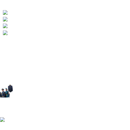
ЮСТИЦИЯ...итд
454010 Челябинск Копейское шоссе дом 48/2
Телефон: +7 (922) 699-01-88
Телефон: +7 (909) 744-08-50
Э-ПОЧТА: aritekstil@mail.ru
Последние сообщения
Форма ДПС-ГИБДД-ГАИ РФ
16.03.2026
1 Комментарий
Форма ВДВ РФ
16.03.2026
1 Комментарий
Общевойсковой формы (ВС РФ)