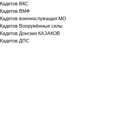
Кадетов ВКС
Кадетов ВМФ
Кадетов военнослужащих МО
Кадетов Вооружённые силы
Кадетов Донских КАЗАКОВ
Кадетов ДПС
Кадетов ЖД железнодорожников
Кадетов КАЗАКОВ
Кадетов Лётчиков
Кадетов МВД
Кадетов МВД-ПОЛИЦИИ
Кадетов МО Общевойсковая
Кадетов МО РФ
Кадетов МОРСКОЙ ПЕХОТЫ
Кадетов МЧС
Кадетов Общевойсковой МО
Кадетов Оренбургских КАЗАКОВ
Кадетов пограничников