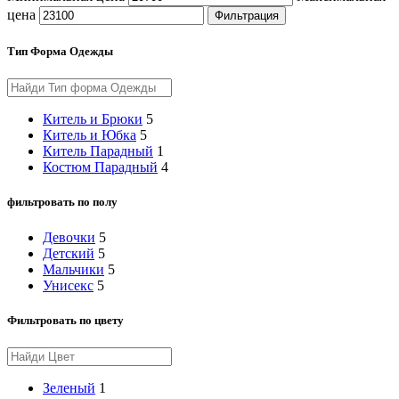
цена
Фильтрация
Тип Форма Одежды
Китель и Брюки
5
Китель и Юбка
5
Китель Парадный
1
Костюм Парадный
4
фильтровать по полу
Девочки
5
Детский
5
Мальчики
5
Унисекс
5
Фильтровать по цвету
Зеленый
1