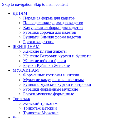
Skip to navigation
Skip to main content
ДЕТЯМ
Парадная форма для кадетов
Повседневная форма для кадетов
Камуфляжная форма для кадетов
Рубашка сорочка для кадетов
Бушлаты Зимняя форма кадетов
Брюки кадетские
ЖЕНЩИНАМ
Женские платья-жакеты
Женские Ветровки куртки и бушлаты
Женские юбки и брюки
Блузки Рубашки Женские
МУЖЧИНАМ
Форменные костюмы и кителя
Мужские камуфляжные костюмы
Бушлаты мужские куртки и ветровки
Рубашки форменные мужские
Брюки мужские форменные
Трикотаж
Женский трикотаж
Трикотаж Детский
Трикотаж Мужские
Еще