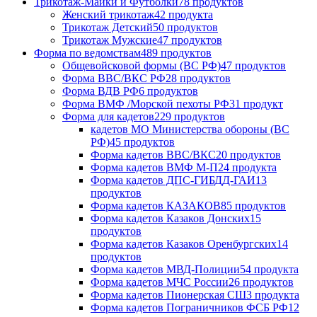
Трикотаж-Майки и Футболки
78 продуктов
Женский трикотаж
42 продукта
Трикотаж Детский
50 продуктов
Трикотаж Мужские
47 продуктов
Форма по ведомствам
489 продуктов
Общевойсковой формы (ВС РФ)
47 продуктов
Форма ВВС/ВКС РФ
28 продуктов
Форма ВДВ РФ
6 продуктов
Форма ВМФ /Морской пехоты РФ
31 продукт
Форма для кадетов
229 продуктов
кадетов МО Министерства обороны (ВС
РФ)
45 продуктов
Форма кадетов ВВС/ВКС
20 продуктов
Форма кадетов ВМФ М-П
24 продукта
Форма кадетов ДПС-ГИБДД-ГАИ
13
продуктов
Форма кадетов КАЗАКОВ
85 продуктов
Форма кадетов Казаков Донских
15
продуктов
Форма кадетов Казаков Оренбургских
14
продуктов
Форма кадетов МВД-Полиции
54 продукта
Форма кадетов МЧС России
26 продуктов
Форма кадетов Пионерская СШ
3 продукта
Форма кадетов Пограничников ФСБ РФ
12