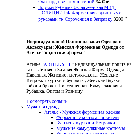
Оксфорд цвет темно синий
9400
₽
Блузки Рубашка белая женская МВД-
ПОЛИЦИИ РФ Форменная с длинными
рукавами тк Сорочечная в Заправку
3200
₽
Индивидуальный Пошив на заказ Одежда и
Аксессуары: Женская Форменная Одежда от
Ателье “кадетская-форма”
Ателье “
ARITEKSTIL
” индивидуальный пошив на
заказ Летняя и Зимняя Женская Форма Одежды
Парадная, Женские платья-жакеты, Женские
Ветровки куртки и бушлаты, Женские Блузки
юбки и брюки. Повседневная, Камуфляжная и
Рубашка. Оптом и Розницу
Посмотреть больше
Мужская одежда
Ателье - Мужская форменная одежда
Форменные костюмы и кителя
Бушлаты куртки и Ветровки
Мужские камуфляжные костюмы
Брюки мужские форменные