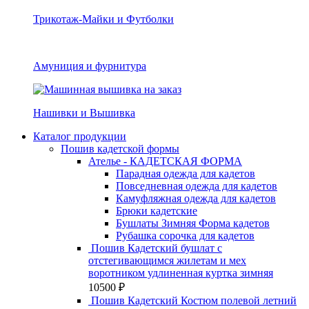
Трикотаж-Майки и Футболки
Амуниция и фурнитура
Нашивки и Вышивка
Каталог продукции
Пошив кадетской формы
Ателье - КАДЕТСКАЯ ФОРМА
Парадная одежда для кадетов
Повседневная одежда для кадетов
Камуфляжная одежда для кадетов
Брюки кадетские
Бушлаты Зимняя Форма кадетов
Рубашка сорочка для кадетов
Пошив Кадетский бушлат с
отстегивающимся жилетам и мех
воротником удлиненная куртка зимняя
10500
₽
Пошив Кадетский Костюм полевой летний