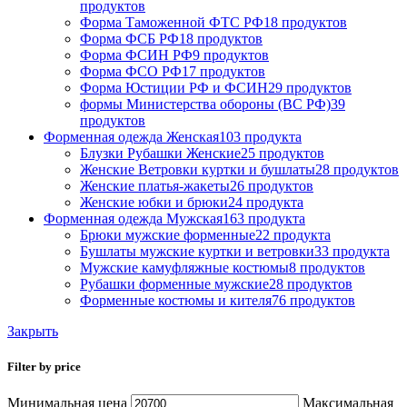
продуктов
Форма Таможенной ФТС РФ
18 продуктов
Форма ФСБ РФ
18 продуктов
Форма ФСИН РФ
9 продуктов
Форма ФСО РФ
17 продуктов
Форма Юстиции РФ и ФСИН
29 продуктов
формы Министерства обороны (ВС РФ)
39
продуктов
Форменная одежда Женская
103 продукта
Блузки Рубашки Женские
25 продуктов
Женские Ветровки куртки и бушлаты
28 продуктов
Женские платья-жакеты
26 продуктов
Женские юбки и брюки
24 продукта
Форменная одежда Мужская
163 продукта
Брюки мужские форменные
22 продукта
Бушлаты мужские куртки и ветровки
33 продукта
Мужские камуфляжные костюмы
8 продуктов
Рубашки форменные мужские
28 продуктов
Форменные костюмы и кителя
76 продуктов
Закрыть
Filter by price
Минимальная цена
Максимальная