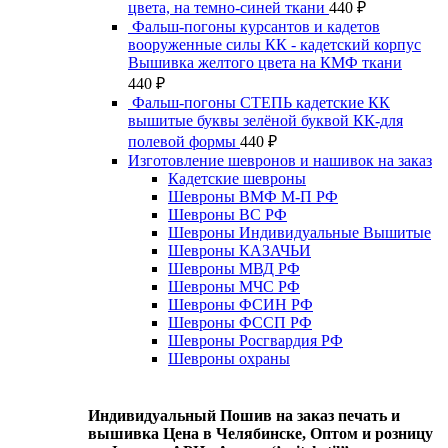
цвета, на темно-синей ткани
440
₽
Фальш-погоны курсантов и кадетов
вооруженные силы КК - кадетский корпус
Вышивка желтого цвета на КМФ ткани
440
₽
Фальш-погоны СТЕПЬ кадетские КК
вышитые буквы зелёной буквой КК-для
полевой формы
440
₽
Изготовление шевронов и нашивок на заказ
Кадетские шевроны
Шевроны ВМФ М-П РФ
Шевроны ВС РФ
Шевроны Индивидуальные Вышитые
Шевроны КАЗАЧЬИ
Шевроны МВД РФ
Шевроны МЧС РФ
Шевроны ФСИН РФ
Шевроны ФССП РФ
Шевроны Росгвардия РФ
Шевроны охраны
Индивидуальный Пошив на заказ печать и
вышивка Цена в Челябинске, Оптом и розницу