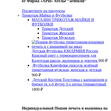
от Фирма «АРИ» Ателье ‘’aritekstil’’
Посмотрите на продукты
Трикотаж-Майки и Футболки
МАГАЗИН ТРИКОТАЖ-МАЙКИ И
ФУТБОЛКИ
Трикотаж Детский
Трикотаж Женский
Трикотаж Мужские
Детская Футболка ЮНАРМИЯ России
Красный цвет с термонанесением для
Кадетская школа, мальчиков и девочек
900
₽
Футболка Камуфляж пиксель зелёный
трикотажная мужская, женская и детская
900
₽
Детский Костюм Толстовка с капюшоном и
брюки тк х-б футер 3-х нитка терракотовый
1800
₽
Индивидуальный Пошив печать и вышивка на