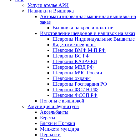
Услуги ателье АРИ
Нашивки и Вышивка
Автоматизированная машинная вышивка на
заказ
Вышивка на крое и полотне
Изготовление шевронов и нашивок на заказ
Шевроны Индивидуальные Вышитые
Кадетские шевроны
Шевроны ВМФ М-П РФ
Шевроны ВС РФ
Шевроны КАЗАЧЬИ
Шевроны МВД РФ
Шевроны МЧС России
Шевроны охраны
Шевроны Росгвардия РФ
Шевроны ФСИН РФ
Шевроны ФССП РФ
Погоны с вышивкой
Амуниция и фурнитура
Аксельбанты
Береты
Бляхи и Пряжки
Манжета мундира
Перчатки