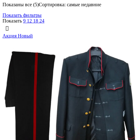
Показаны все (5)
Сортировка: самые недавние
Показать фильтры
Показать
9
12
18
24
Акция
Новый