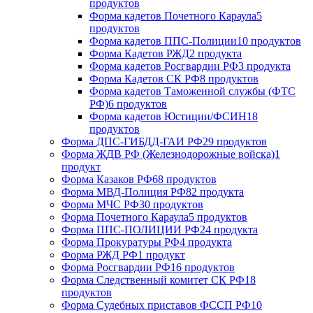
продуктов
Форма кадетов Почетного Караула
5
продуктов
Форма кадетов ППС-Полиции
10 продуктов
Форма Кадетов РЖД
2 продукта
Форма кадетов Росгвардии РФ
3 продукта
Форма Кадетов СК РФ
8 продуктов
Форма кадетов Таможенной службы (ФТС
РФ)
6 продуктов
Форма кадетов Юстиции/ФСИН
18
продуктов
Форма ДПС-ГИБДД-ГАИ РФ
29 продуктов
Форма ЖДВ РФ (Железнодорожные войска)
1
продукт
Форма Казаков РФ
68 продуктов
Форма МВД-Полиция РФ
82 продукта
Форма МЧС РФ
30 продуктов
Форма Почетного Караула
5 продуктов
Форма ППС-ПОЛИЦИИ РФ
24 продукта
Форма Прокуратуры РФ
4 продукта
Форма РЖД РФ
1 продукт
Форма Росгвардии РФ
16 продуктов
Форма Следственный комитет СК РФ
18
продуктов
Форма Судебных приставов ФССП РФ
10