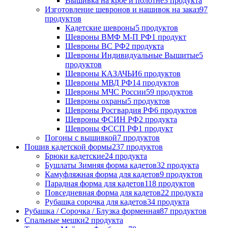
Вышивка на крое и полотне
3 продукта
Изготовление шевронов и нашивок на заказ
97
продуктов
Кадетские шевроны
5 продуктов
Шевроны ВМФ М-П РФ
1 продукт
Шевроны ВС РФ
2 продукта
Шевроны Индивидуальные Вышитые
5
продуктов
Шевроны КАЗАЧЬИ
6 продуктов
Шевроны МВД РФ
14 продуктов
Шевроны МЧС России
59 продуктов
Шевроны охраны
5 продуктов
Шевроны Росгвардия РФ
6 продуктов
Шевроны ФСИН РФ
2 продукта
Шевроны ФССП РФ
1 продукт
Погоны с вышивкой
7 продуктов
Пошив кадетской формы
237 продуктов
Брюки кадетские
24 продукта
Бушлаты Зимняя форма кадетов
32 продукта
Камуфляжная форма для кадетов
9 продуктов
Парадная форма для кадетов
118 продуктов
Повседневная форма для кадетов
22 продукта
Рубашка сорочка для кадетов
34 продукта
Рубашка / Сорочка / Блузка форменная
87 продуктов
Спальные мешки
2 продукта