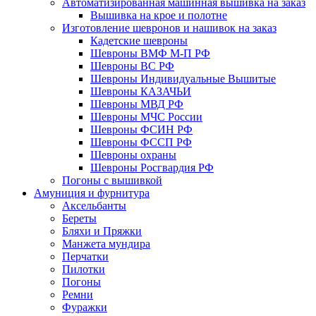
Автоматизированная машинная вышивка на заказ
Вышивка на крое и полотне
Изготовление шевронов и нашивок на заказ
Кадетские шевроны
Шевроны ВМФ М-П РФ
Шевроны ВС РФ
Шевроны Индивидуальные Вышитые
Шевроны КАЗАЧЬИ
Шевроны МВД РФ
Шевроны МЧС России
Шевроны ФСИН РФ
Шевроны ФССП РФ
Шевроны охраны
Шевроны Росгвардия РФ
Погоны с вышивкой
Амуниция и фурнитура
Аксельбанты
Береты
Бляхи и Пряжки
Манжета мундира
Перчатки
Пилотки
Погоны
Ремни
Фуражки