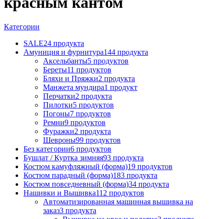
красным кантом
Категории
SALE
24 продукта
Амуниция и фурнитура
144 продукта
Аксельбанты
5 продуктов
Береты
11 продуктов
Бляхи и Пряжки
2 продукта
Манжета мундира
1 продукт
Перчатки
2 продукта
Пилотки
5 продуктов
Погоны
7 продуктов
Ремни
9 продуктов
Фуражки
2 продукта
Шевроны
99 продуктов
Без категории
6 продуктов
Бушлат / Куртка зимняя
93 продукта
Костюм камуфляжный (форма)
19 продуктов
Костюм парадный (форма)
183 продукта
Костюм повседневный (форма)
34 продукта
Нашивки и Вышивка
112 продуктов
Автоматизированная машинная вышивка на
заказ
3 продукта