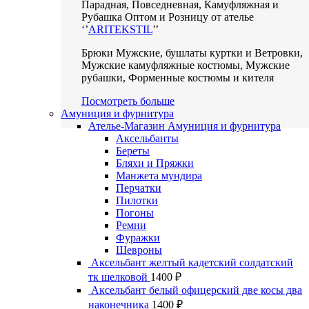
Парадная, Повседневная, Камуфляжная и
Рубашка Оптом и Розницу от ателье
‘’
ARITEKSTIL
’’
Брюки Мужские, бушлаты куртки и Ветровки,
Мужские камуфляжные костюмы, Мужские
рубашки, Форменные костюмы и кителя
Посмотреть больше
Амуниция и фурнитура
Ателье-Магазин Амуниция и фурнитура
Аксельбанты
Береты
Бляхи и Пряжки
Манжета мундира
Перчатки
Пилотки
Погоны
Ремни
Фуражки
Шевроны
Аксельбант желтый кадетский солдатский
тк шелковой
1400
₽
Аксельбант белый офицерский две косы два
наконечника
1400
₽