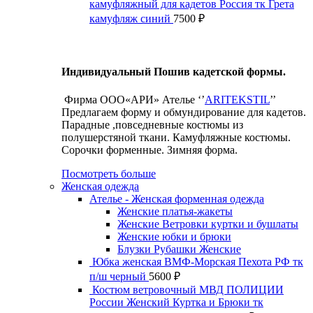
камуфляжный для кадетов Россия тк Грета
камуфляж синий
7500
₽
Индивидуальный Пошив кадетской формы.
Фирма ООО«АРИ» Ателье ‘’
ARITEKSTIL
’’
Предлагаем форму и обмундирование для кадетов.
Парадные ,повседневные костюмы из
полушерстяной ткани. Камуфляжные костюмы.
Сорочки форменные. Зимняя форма.
Посмотреть больше
Женская одежда
Ателье - Женская форменная одежда
Женские платья-жакеты
Женские Ветровки куртки и бушлаты
Женские юбки и брюки
Блузки Рубашки Женские
Юбка женская ВМФ-Морская Пехота РФ тк
п/ш черный
5600
₽
Костюм ветровочный МВД ПОЛИЦИИ
России Женский Куртка и Брюки тк