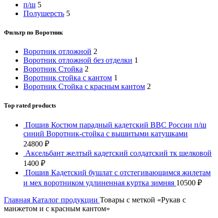
п/ш
5
Полушерсть
5
Фильтр по Воротник
Воротник отложной
2
Воротник отложной без отделки
1
Воротник Стойка
2
Воротник стойка с кантом
1
Воротник Стойка с красным кантом
2
Top rated products
Пошив Костюм парадный кадетский ВВС России п/ш
синий Воротник-стойка с вышитыми катушками
24800
₽
Аксельбант желтый кадетский солдатский тк шелковой
1400
₽
Пошив Кадетский бушлат с отстегивающимся жилетам
и мех воротником удлиненная куртка зимняя
10500
₽
Главная
Каталог продукции
Товары с меткой «Рукав с
манжетом и с красным кантом»