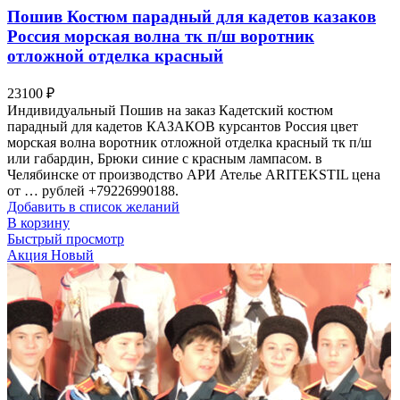
Пошив Костюм парадный для кадетов казаков
Россия морская волна тк п/ш воротник
отложной отделка красный
23100
₽
Индивидуальный Пошив на заказ Кадетский костюм
парадный для кадетов КАЗАКОВ курсантов Россия цвет
морская волна воротник отложной отделка красный тк п/ш
или габардин, Брюки синие с красным лампасом. в
Челябинске от производство АРИ Ателье ARITEKSTIL цена
от … рублей +79226990188.
Добавить в список желаний
В корзину
Быстрый просмотр
Акция
Новый