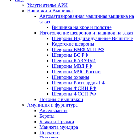
Услуги ателье АРИ
Нашивки и Вышивка
Автоматизированная машинная вышивка на
заказ
Вышивка на крое и полотне
Изготовление шевронов и нашивок на заказ
Шевроны Индивидуальные Вышитые
Кадетские шевроны
Шевроны ВМФ М-П РФ
Шевроны ВС РФ
Шевроны КАЗАЧЬИ
Шевроны МВД РФ
Шевроны МЧС России
Шевроны охраны
Шевроны Росгвардия РФ
Шевроны ФСИН РФ
Шевроны ФССП РФ
Погоны с вышивкой
Амуниция и фурнитура
Аксельбанты
Береты
Бляхи и Пряжки
Манжета мундира
Перчатки