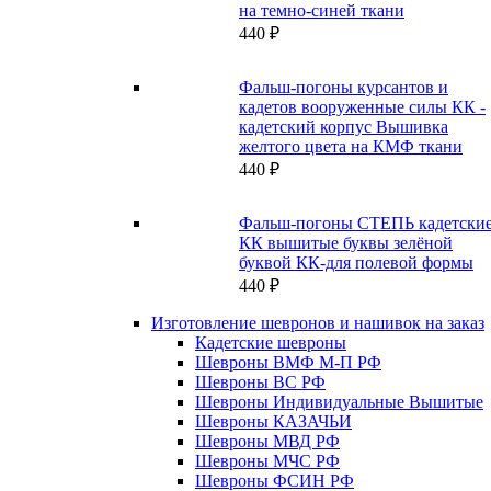
на темно-синей ткани
440
₽
Фальш-погоны курсантов и
кадетов вооруженные силы КК -
кадетский корпус Вышивка
желтого цвета на КМФ ткани
440
₽
Фальш-погоны СТЕПЬ кадетски
КК вышитые буквы зелёной
буквой КК-для полевой формы
440
₽
Изготовление шевронов и нашивок на заказ
Кадетские шевроны
Шевроны ВМФ М-П РФ
Шевроны ВС РФ
Шевроны Индивидуальные Вышитые
Шевроны КАЗАЧЬИ
Шевроны МВД РФ
Шевроны МЧС РФ
Шевроны ФСИН РФ