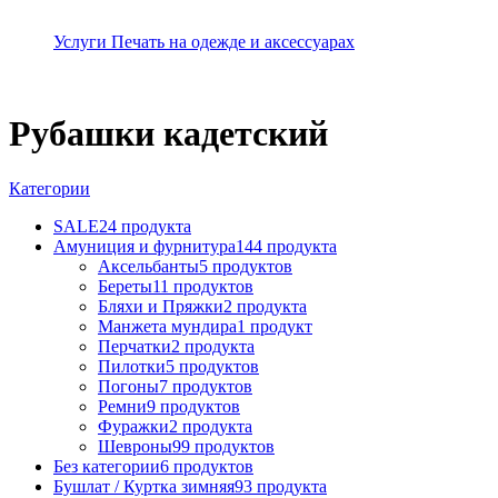
Услуги Печать на одежде и аксессуарах
Рубашки кадетский
Категории
SALE
24 продукта
Амуниция и фурнитура
144 продукта
Аксельбанты
5 продуктов
Береты
11 продуктов
Бляхи и Пряжки
2 продукта
Манжета мундира
1 продукт
Перчатки
2 продукта
Пилотки
5 продуктов
Погоны
7 продуктов
Ремни
9 продуктов
Фуражки
2 продукта
Шевроны
99 продуктов
Без категории
6 продуктов
Бушлат / Куртка зимняя
93 продукта