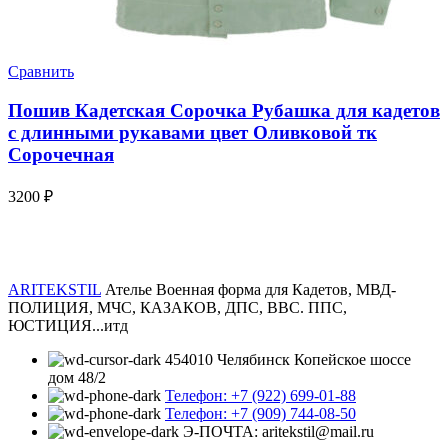
Сравнить
Пошив Кадетская Сорочка Рубашка для кадетов
с длинными рукавами цвет Оливковой тк
Сорочечная
3200
₽
ARITEKSTIL
Ателье Военная форма для Кадетов, МВД-
ПОЛИЦИЯ, МЧС, КАЗАКОВ, ДПС, ВВС. ППС,
ЮСТИЦИЯ...итд
454010 Челябинск Копейское шоссе
дом 48/2
Телефон: +7 (922) 699-01-88
Телефон: +7 (909) 744-08-50
Э-ПОЧТА: aritekstil@mail.ru