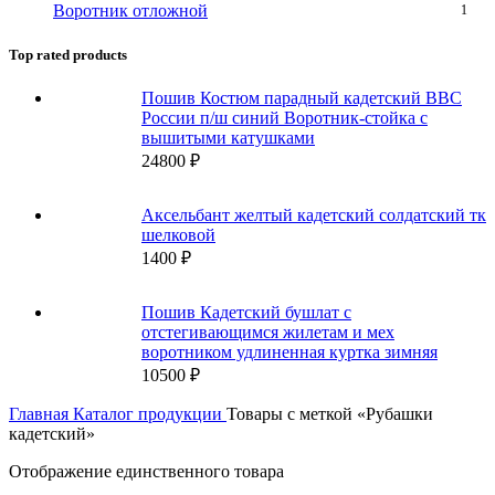
Воротник отложной
1
Top rated products
Пошив Костюм парадный кадетский ВВС
России п/ш синий Воротник-стойка с
вышитыми катушками
24800
₽
Аксельбант желтый кадетский солдатский тк
шелковой
1400
₽
Пошив Кадетский бушлат с
отстегивающимся жилетам и мех
воротником удлиненная куртка зимняя
10500
₽
Главная
Каталог продукции
Товары с меткой «Рубашки
кадетский»
Отображение единственного товара