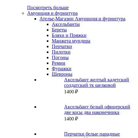
Посмотреть больше
Амуниция и фурнитура
Ателье-Магазин Амуниция и фурнитура
Аксельбанты
Береты
Бляхи и Пряжки
Манжета мундира
Перчатки
Пилотки
Погоны
Ремни
Фуражки
Шевроны
Аксельбант желтый кадетский
солдатский тк шелковой
1400
₽
Аксельбант белый офицерский
две косы два наконечника
1400
₽
Перчатки белые парадные