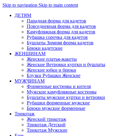
Skip to navigation
Skip to main content
ДЕТЯМ
Парадная форма для кадетов
Повседневная форма для кадетов
Камуфляжная форма для кадетов
Рубашка сорочка для кадетов
Бушлаты Зимняя форма кадетов
Брюки кадетские
ЖЕНЩИНАМ
Женские платья-жакеты
Женские Ветровки куртки и бушлаты
Женские юбки и брюки
Блузки Рубашки Женские
МУЖЧИНАМ
Форменные костюмы и кителя
Мужские камуфляжные костюмы
Бушлаты мужские куртки и ветровки
Рубашки форменные мужские
Брюки мужские форменные
Трикотаж
Женский трикотаж
Трикотаж Детский
Трикотаж Мужские
Еще