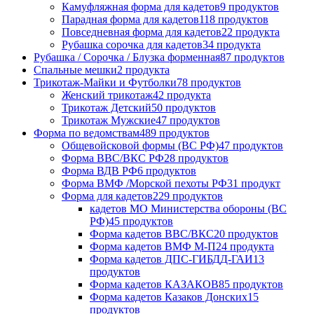
Камуфляжная форма для кадетов
9 продуктов
Парадная форма для кадетов
118 продуктов
Повседневная форма для кадетов
22 продукта
Рубашка сорочка для кадетов
34 продукта
Рубашка / Сорочка / Блузка форменная
87 продуктов
Спальные мешки
2 продукта
Трикотаж-Майки и Футболки
78 продуктов
Женский трикотаж
42 продукта
Трикотаж Детский
50 продуктов
Трикотаж Мужские
47 продуктов
Форма по ведомствам
489 продуктов
Общевойсковой формы (ВС РФ)
47 продуктов
Форма ВВС/ВКС РФ
28 продуктов
Форма ВДВ РФ
6 продуктов
Форма ВМФ /Морской пехоты РФ
31 продукт
Форма для кадетов
229 продуктов
кадетов МО Министерства обороны (ВС
РФ)
45 продуктов
Форма кадетов ВВС/ВКС
20 продуктов
Форма кадетов ВМФ М-П
24 продукта
Форма кадетов ДПС-ГИБДД-ГАИ
13
продуктов
Форма кадетов КАЗАКОВ
85 продуктов
Форма кадетов Казаков Донских
15
продуктов