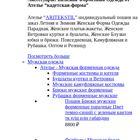
Ателье “кадетская-форма”
Ателье “
ARITEKSTIL
” индивидуальный пошив на
заказ Летняя и Зимняя Женская Форма Одежды
Парадная, Женские платья-жакеты, Женские
Ветровки куртки и бушлаты, Женские Блузки
юбки и брюки. Повседневная, Камуфляжная и
Рубашка. Оптом и Розницу
Посмотреть больше
Мужская одежда
Ателье - Мужская форменная одежда
Форменные костюмы и кителя
Бушлаты куртки и Ветровки
Мужские камуфляжные костюмы
Брюки мужские форменные
Рубашки форменные мужские
Пошив Брюки мужские
форменные парадные Цвет
темно-синий с зеленым кантом
тк п/ш или габардин
8800
₽
Футболка Мужская белая