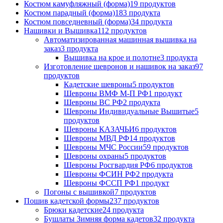
Костюм камуфляжный (форма)
19 продуктов
Костюм парадный (форма)
183 продукта
Костюм повседневный (форма)
34 продукта
Нашивки и Вышивка
112 продуктов
Автоматизированная машинная вышивка на
заказ
3 продукта
Вышивка на крое и полотне
3 продукта
Изготовление шевронов и нашивок на заказ
97
продуктов
Кадетские шевроны
5 продуктов
Шевроны ВМФ М-П РФ
1 продукт
Шевроны ВС РФ
2 продукта
Шевроны Индивидуальные Вышитые
5
продуктов
Шевроны КАЗАЧЬИ
6 продуктов
Шевроны МВД РФ
14 продуктов
Шевроны МЧС России
59 продуктов
Шевроны охраны
5 продуктов
Шевроны Росгвардия РФ
6 продуктов
Шевроны ФСИН РФ
2 продукта
Шевроны ФССП РФ
1 продукт
Погоны с вышивкой
7 продуктов
Пошив кадетской формы
237 продуктов
Брюки кадетские
24 продукта
Бушлаты Зимняя форма кадетов
32 продукта