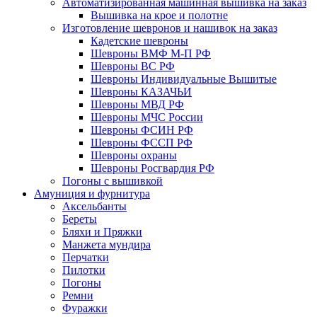
Автоматизированная машинная вышивка на заказ
Вышивка на крое и полотне
Изготовление шевронов и нашивок на заказ
Кадетские шевроны
Шевроны ВМФ М-П РФ
Шевроны ВС РФ
Шевроны Индивидуальные Вышитые
Шевроны КАЗАЧЬИ
Шевроны МВД РФ
Шевроны МЧС России
Шевроны ФСИН РФ
Шевроны ФССП РФ
Шевроны охраны
Шевроны Росгвардия РФ
Погоны с вышивкой
Амуниция и фурнитура
Аксельбанты
Береты
Бляхи и Пряжки
Манжета мундира
Перчатки
Пилотки
Погоны
Ремни
Фуражки