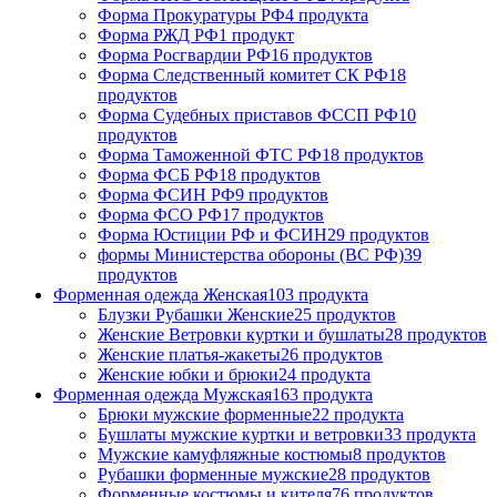
Форма Прокуратуры РФ
4 продукта
Форма РЖД РФ
1 продукт
Форма Росгвардии РФ
16 продуктов
Форма Следственный комитет СК РФ
18
продуктов
Форма Судебных приставов ФССП РФ
10
продуктов
Форма Таможенной ФТС РФ
18 продуктов
Форма ФСБ РФ
18 продуктов
Форма ФСИН РФ
9 продуктов
Форма ФСО РФ
17 продуктов
Форма Юстиции РФ и ФСИН
29 продуктов
формы Министерства обороны (ВС РФ)
39
продуктов
Форменная одежда Женская
103 продукта
Блузки Рубашки Женские
25 продуктов
Женские Ветровки куртки и бушлаты
28 продуктов
Женские платья-жакеты
26 продуктов
Женские юбки и брюки
24 продукта
Форменная одежда Мужская
163 продукта
Брюки мужские форменные
22 продукта
Бушлаты мужские куртки и ветровки
33 продукта
Мужские камуфляжные костюмы
8 продуктов
Рубашки форменные мужские
28 продуктов
Форменные костюмы и кителя
76 продуктов