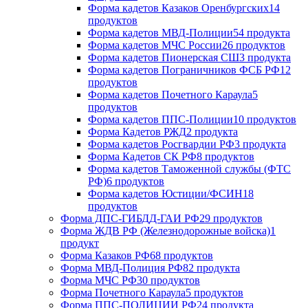
Форма кадетов Казаков Оренбургских
14
продуктов
Форма кадетов МВД-Полиции
54 продукта
Форма кадетов МЧС России
26 продуктов
Форма кадетов Пионерская СШ
3 продукта
Форма кадетов Пограничников ФСБ РФ
12
продуктов
Форма кадетов Почетного Караула
5
продуктов
Форма кадетов ППС-Полиции
10 продуктов
Форма Кадетов РЖД
2 продукта
Форма кадетов Росгвардии РФ
3 продукта
Форма Кадетов СК РФ
8 продуктов
Форма кадетов Таможенной службы (ФТС
РФ)
6 продуктов
Форма кадетов Юстиции/ФСИН
18
продуктов
Форма ДПС-ГИБДД-ГАИ РФ
29 продуктов
Форма ЖДВ РФ (Железнодорожные войска)
1
продукт
Форма Казаков РФ
68 продуктов
Форма МВД-Полиция РФ
82 продукта
Форма МЧС РФ
30 продуктов
Форма Почетного Караула
5 продуктов
Форма ППС-ПОЛИЦИИ РФ
24 продукта