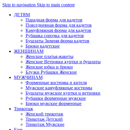
Skip to navigation
Skip to main content
ДЕТЯМ
Парадная форма для кадетов
Повседневная форма для кадетов
Камуфляжная форма для кадетов
Рубашка сорочка для кадетов
Бушлаты Зимняя форма кадетов
Брюки кадетские
ЖЕНЩИНАМ
Женские платья-жакеты
Женские Ветровки куртки и бушлаты
Женские юбки и брюки
Блузки Рубашки Женские
МУЖЧИНАМ
Форменные костюмы и кителя
Мужские камуфляжные костюмы
Бушлаты мужские куртки и ветровки
Рубашки форменные мужские
Брюки мужские форменные
Трикотаж
Женский трикотаж
Трикотаж Детский
Трикотаж Мужские
Еще