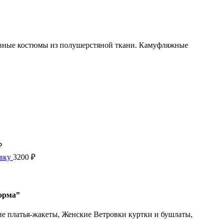
невные костюмы из полушерстяной ткани. Камуфляжные
₽
авку
3200
₽
орма”
е платья-жакеты, Женские Ветровки куртки и бушлаты,