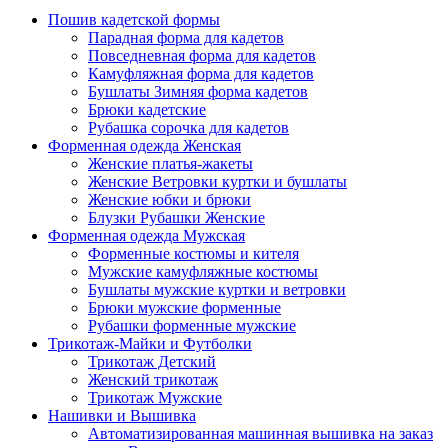
Пошив кадетской формы
Парадная форма для кадетов
Повседневная форма для кадетов
Камуфляжная форма для кадетов
Бушлаты Зимняя форма кадетов
Брюки кадетские
Рубашка сорочка для кадетов
Форменная одежда Женская
Женские платья-жакеты
Женские Ветровки куртки и бушлаты
Женские юбки и брюки
Блузки Рубашки Женские
Форменная одежда Мужская
Форменные костюмы и кителя
Мужские камуфляжные костюмы
Бушлаты мужские куртки и ветровки
Брюки мужские форменные
Рубашки форменные мужские
Трикотаж-Майки и Футболки
Трикотаж Детский
Женский трикотаж
Трикотаж Мужские
Нашивки и Вышивка
Автоматизированная машинная вышивка на заказ