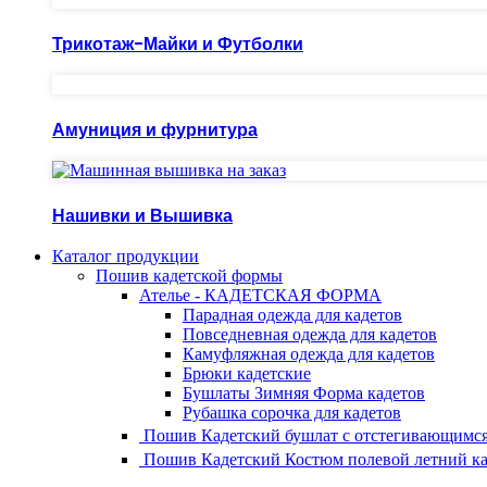
Трикотаж-Майки и Футболки
Амуниция и фурнитура
Нашивки и Вышивка
Каталог продукции
Пошив кадетской формы
Ателье - КАДЕТСКАЯ ФОРМА
Парадная одежда для кадетов
Повседневная одежда для кадетов
Камуфляжная одежда для кадетов
Брюки кадетские
Бушлаты Зимняя Форма кадетов
Рубашка сорочка для кадетов
Пошив Кадетский бушлат с отстегивающимся
Пошив Кадетский Костюм полевой летний ка