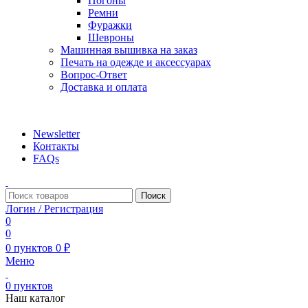
Погоны
Ремни
Фуражки
Шевроны
Машинная вышивка на заказ
Печать на одежде и аксессуарах
Вопрос-Ответ
Доставка и оплата
aritekstil@mail.ru +79226990188 , +79097440850…
Newsletter
Контакты
FAQs
Поиск
Логин / Регистрация
0
0
0
пунктов
0
₽
Меню
0
пунктов
Наш каталог