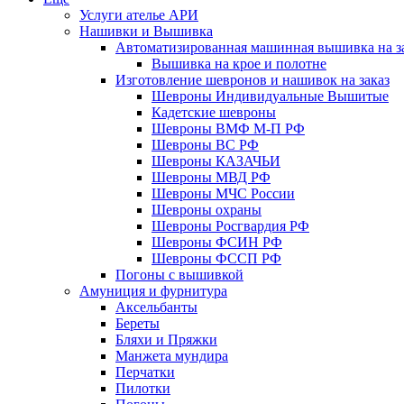
Услуги ателье АРИ
Нашивки и Вышивка
Автоматизированная машинная вышивка на з
Вышивка на крое и полотне
Изготовление шевронов и нашивок на заказ
Шевроны Индивидуальные Вышитые
Кадетские шевроны
Шевроны ВМФ М-П РФ
Шевроны ВС РФ
Шевроны КАЗАЧЬИ
Шевроны МВД РФ
Шевроны МЧС России
Шевроны охраны
Шевроны Росгвардия РФ
Шевроны ФСИН РФ
Шевроны ФССП РФ
Погоны с вышивкой
Амуниция и фурнитура
Аксельбанты
Береты
Бляхи и Пряжки
Манжета мундира
Перчатки
Пилотки