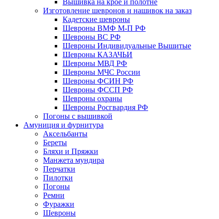
Вышивка на крое и полотне
Изготовление шевронов и нашивок на заказ
Кадетские шевроны
Шевроны ВМФ М-П РФ
Шевроны ВС РФ
Шевроны Индивидуальные Вышитые
Шевроны КАЗАЧЬИ
Шевроны МВД РФ
Шевроны МЧС России
Шевроны ФСИН РФ
Шевроны ФССП РФ
Шевроны охраны
Шевроны Росгвардия РФ
Погоны с вышивкой
Амуниция и фурнитура
Аксельбанты
Береты
Бляхи и Пряжки
Манжета мундира
Перчатки
Пилотки
Погоны
Ремни
Фуражки
Шевроны