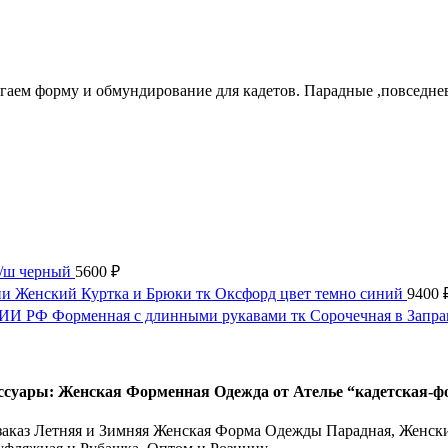
агаем форму и обмундирование для кадетов. Парадные ,повсед
п/ш черный
5600
₽
Женский Куртка и Брюки тк Оксфорд цвет темно синий
9400
И РФ Форменная с длинными рукавами тк Сорочечная в Запр
ссуары: Женская Форменная Одежда от Ателье “кадетская-ф
аказ Летняя и Зимняя Женская Форма Одежды Парадная, Женски