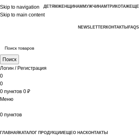
ДЕТЯМ
ЖЕНЩИНАМ
МУЖЧИНАМ
ТРИКОТАЖ
ЕЩЕ
Skip to navigation
Skip to main content
aritekstil@mail.ru +79226990188 , +79097440850…
NEWSLETTER
КОНТАКТЫ
FAQS
Поиск
Логин / Регистрация
0
0
0
пунктов
0
₽
Меню
0
пунктов
Наш каталог
ГЛАВНАЯ
КАТАЛОГ ПРОДУКЦИИ
ЕЩЕ
О НАС
КОНТАКТЫ