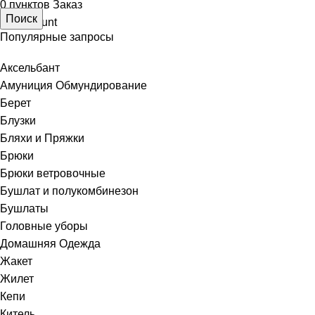
0
пунктов
Заказ
Поиск
My account
Популярные запросы
Аксельбант
Амуниция Обмундирование
Берет
Блузки
Бляхи и Пряжки
Брюки
Брюки ветровочные
Бушлат и полукомбинезон
Бушлаты
Головные уборы
Домашняя Одежда
Жакет
Жилет
Кепи
Китель