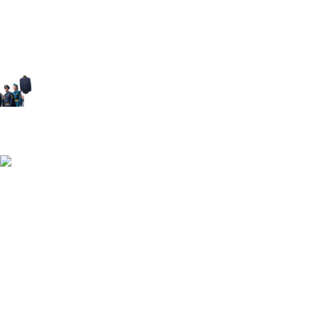
Форма ДПС-ГИБДД-ГАИ РФ
16.03.2026
1 Комментарий
Форма ВДВ РФ
16.03.2026
1 Комментарий
Общевойсковой формы (ВС РФ)
16.03.2026
1 Комментарий
КАТАЛОГ ПРОДУКТОВ
Главная
Каталог продукции
Пошив кадетской формы