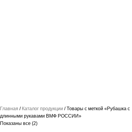
НАШИВКИ И ВЫШИВКА
112 ПРОДУКТОВ
ПОШИВ КАДЕТСКОЙ ФОРМЫ
237 ПРОДУКТОВ
РУБАШКА / СОРОЧКА / БЛУЗКА ФОРМЕННАЯ
87 ПРОДУКТОВ
СПАЛЬНЫЕ МЕШКИ
2 ПРОДУКТА
ТРИКОТАЖ-МАЙКИ И ФУТБОЛКИ
78 ПРОДУКТОВ
ФОРМА ПО ВЕДОМСТВАМ
489 ПРОДУКТОВ
ФОРМЕННАЯ ОДЕЖДА ЖЕНСКАЯ
103 ПРОДУКТА
ФОРМЕННАЯ ОДЕЖДА МУЖСКАЯ
163 ПРОДУКТА
Главная
Каталог продукции
Товары с меткой «Рубашка с
длинными рукавами ВМФ РОССИИ»
Показаны все (2)