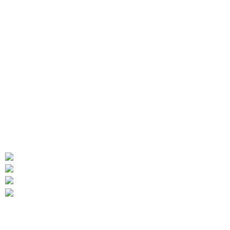
ARITEKSTIL
Ателье Военная форма для Кадетов, МВД-
ПОЛИЦИЯ, МЧС, КАЗАКОВ, ДПС, ВВС. ППС,
ЮСТИЦИЯ...итд
454010 Челябинск Копейское шоссе дом 48/2
Телефон: +7 (922) 699-01-88
Телефон: +7 (909) 744-08-50
Э-ПОЧТА: aritekstil@mail.ru
Последние сообщения