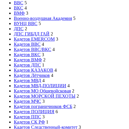
ВВС
5
ВКС
4
ВМФ
3
Военно-воздушная Академия
5
ВУНЦ ВВС
5
ДПС
2
ДПС ГИБДД ГАЙ
2
Кадетов EMERCOM
3
Кадетов ВВС
4
Кадетов ВВС/ВКС
4
Кадетов ВКС
3
Кадетов ВМФ
2
Кадетов ДПС
1
Кадетов КАЗАКОВ
4
Кадетов Лётчиков
4
Кадетов МВД
4
Кадетов МВД-ПОЛИЦИИ
4
Кадетов МО Общевойсковая
2
Кадетов МОРСКОЙ ПЕХОТЫ
2
Кадетов МЧС
3
Кадетов пограничников ФСБ
2
Кадетов ПОЛИЦИЯ
6
Кадетов ППС
3
Кадетов СК РФ
1
Кадетов Следственный-комитет
3