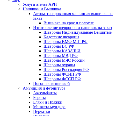
Услуги ателье АРИ
Нашивки и Вышивка
Автоматизированная машинная вышивка на
заказ
Вышивка на крое и полотне
Изготовление шевронов и нашивок на заказ
Шевроны Индивидуальные Вышитые
Кадетские шевроны
Шевроны ВМФ М-П РФ
Шевроны ВС РФ
Шевроны КАЗАЧЬИ
Шевроны МВД РФ
Шевроны МЧС России
Шевроны охраны
Шевроны Росгвардия РФ
Шевроны ФСИН РФ
Шевроны ФССП РФ
Погоны с вышивкой
Амуниция и фурнитура
Аксельбанты
Береты
Бляхи и Пряжки
Манжета мундира
Перчатки