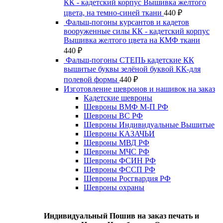
КК - кадетский корпус Вышивка желтого
цвета, на темно-синей ткани
440
₽
Фальш-погоны курсантов и кадетов
вооруженные силы КК - кадетский корпус
Вышивка желтого цвета на КМФ ткани
440
₽
Фальш-погоны СТЕПЬ кадетские КК
вышитые буквы зелёной буквой КК-для
полевой формы
440
₽
Изготовление шевронов и нашивок на заказ
Кадетские шевроны
Шевроны ВМФ М-П РФ
Шевроны ВС РФ
Шевроны Индивидуальные Вышитые
Шевроны КАЗАЧЬИ
Шевроны МВД РФ
Шевроны МЧС РФ
Шевроны ФСИН РФ
Шевроны ФССП РФ
Шевроны Росгвардия РФ
Шевроны охраны
Индивидуальный Пошив на заказ печать и