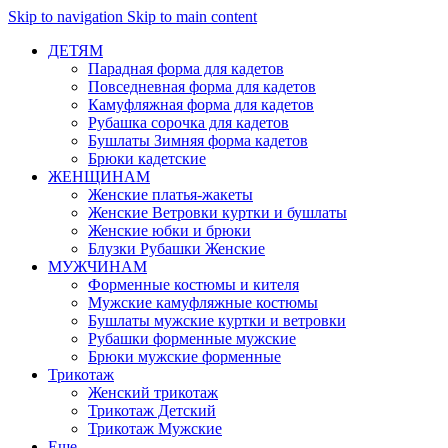
Skip to navigation
Skip to main content
ДЕТЯМ
Парадная форма для кадетов
Повседневная форма для кадетов
Камуфляжная форма для кадетов
Рубашка сорочка для кадетов
Бушлаты Зимняя форма кадетов
Брюки кадетские
ЖЕНЩИНАМ
Женские платья-жакеты
Женские Ветровки куртки и бушлаты
Женские юбки и брюки
Блузки Рубашки Женские
МУЖЧИНАМ
Форменные костюмы и кителя
Мужские камуфляжные костюмы
Бушлаты мужские куртки и ветровки
Рубашки форменные мужские
Брюки мужские форменные
Трикотаж
Женский трикотаж
Трикотаж Детский
Трикотаж Мужские
Еще