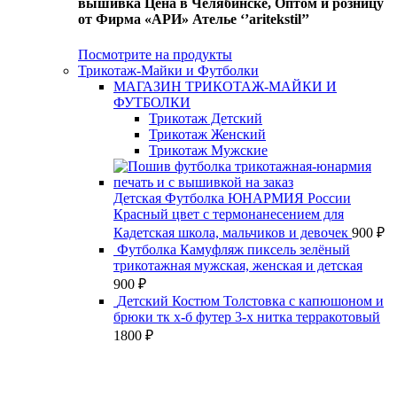
вышивка Цена в Челябинске, Оптом и розницу
от Фирма «АРИ» Ателье ‘’aritekstil’’
Посмотрите на продукты
Трикотаж-Майки и Футболки
МАГАЗИН ТРИКОТАЖ-МАЙКИ И
ФУТБОЛКИ
Трикотаж Детский
Трикотаж Женский
Трикотаж Мужские
Детская Футболка ЮНАРМИЯ России
Красный цвет с термонанесением для
Кадетская школа, мальчиков и девочек
900
₽
Футболка Камуфляж пиксель зелёный
трикотажная мужская, женская и детская
900
₽
Детский Костюм Толстовка с капюшоном и
брюки тк х-б футер 3-х нитка терракотовый
1800
₽