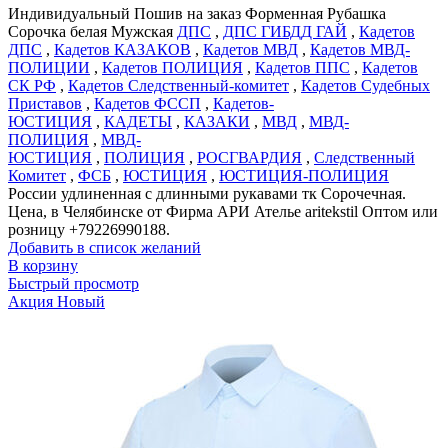
Индивидуальный Пошив на заказ Форменная Рубашка
Сорочка белая Мужская
ДПС
,
ДПС ГИБДД ГАЙ
,
Кадетов
ДПС
,
Кадетов КАЗАКОВ
,
Кадетов МВД
,
Кадетов МВД-
ПОЛИЦИИ
,
Кадетов ПОЛИЦИЯ
,
Кадетов ППС
,
Кадетов
СК РФ
,
Кадетов Следственный-комитет
,
Кадетов Судебных
Приставов
,
Кадетов ФССП
,
Кадетов-
ЮСТИЦИЯ
,
КАДЕТЫ
,
КАЗАКИ
,
МВД
,
МВД-
ПОЛИЦИЯ
,
МВД-
ЮСТИЦИЯ
,
ПОЛИЦИЯ
,
РОСГВАРДИЯ
,
Следственный
Комитет
,
ФСБ
,
ЮСТИЦИЯ
,
ЮСТИЦИЯ-ПОЛИЦИЯ
России удлиненная с длинными рукавами тк Сорочечная.
Цена, в Челябинске от Фирма АРИ Ателье aritekstil Оптом или
розницу +79226990188.
Добавить в список желаний
В корзину
Быстрый просмотр
Акция
Новый