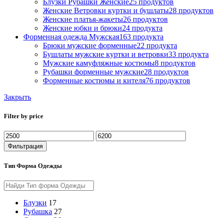
Блузки Рубашки Женские
25 продуктов
Женские Ветровки куртки и бушлаты
28 продуктов
Женские платья-жакеты
26 продуктов
Женские юбки и брюки
24 продукта
Форменная одежда Мужская
163 продукта
Брюки мужские форменные
22 продукта
Бушлаты мужские куртки и ветровки
33 продукта
Мужские камуфляжные костюмы
8 продуктов
Рубашки форменные мужские
28 продуктов
Форменные костюмы и кителя
76 продуктов
Закрыть
Filter by price
Минимальная
Максимальная
цена
цена
Фильтрация
Тип Форма Одежды
Блузки
17
Рубашка
27