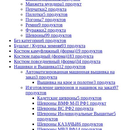
Манжета мундира
1 продукт
Перчатки
2 продукта
Пилотки
5 продуктов
Погоны
7 продуктов
Ремни
9 продуктов
Фуражки
2 продукта
Шевроны
99 продуктов
Без категории
6 продуктов
Бушлат / Куртка зимняя
93 продукта
Костюм камуфляжный (форма)
19 продуктов
Костюм парадный (форма)
183 продукта
Костюм повседневный (форма)
34 продукта
Нашивки и Вышивка
112 продуктов
Автоматизированная машинная вышивка на
заказ
3 продукта
Вышивка на крое и полотне
3 продукта
Изготовление шевронов и нашивок на заказ
97
продуктов
Кадетские шевроны
5 продуктов
Шевроны ВМФ М-П РФ
1 продукт
Шевроны ВС РФ
2 продукта
Шевроны Индивидуальные Вышитые
5
продуктов
Шевроны КАЗАЧЬИ
6 продуктов
Шевроны МВД РФ
14 продуктов