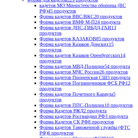
кадетов МО Министерства обороны (ВС
РФ)
45 продуктов
Форма кадетов ВВС/ВКС
20 продуктов
Форма кадетов ВМФ М-П
24 продукта
Форма кадетов ДПС-ГИБДД-ГАИ
13
продуктов
Форма кадетов КАЗАКОВ
85 продуктов
Форма кадетов Казаков Донских
15
продуктов
Форма кадетов Казаков Оренбургских
14
продуктов
Форма кадетов МВД-Полиции
54 продукта
Форма кадетов МЧС России
26 продуктов
Форма кадетов Пионерская СШ
3 продукта
Форма кадетов Пограничников ФСБ РФ
12
продуктов
Форма кадетов Почетного Караула
5
продуктов
Форма кадетов ППС-Полиции
10 продуктов
Форма Кадетов РЖД
2 продукта
Форма кадетов Росгвардии РФ
3 продукта
Форма Кадетов СК РФ
8 продуктов
Форма кадетов Таможенной службы (ФТС
РФ)
6 продуктов