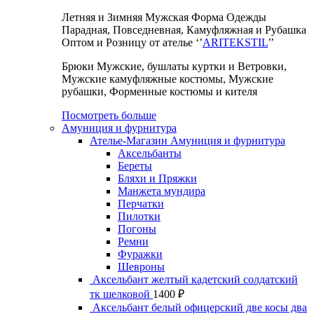
Летняя и Зимняя Мужская Форма Одежды
Парадная, Повседневная, Камуфляжная и Рубашка
Оптом и Розницу от ателье ‘’
ARITEKSTIL
’’
Брюки Мужские, бушлаты куртки и Ветровки,
Мужские камуфляжные костюмы, Мужские
рубашки, Форменные костюмы и кителя
Посмотреть больше
Амуниция и фурнитура
Ателье-Магазин Амуниция и фурнитура
Аксельбанты
Береты
Бляхи и Пряжки
Манжета мундира
Перчатки
Пилотки
Погоны
Ремни
Фуражки
Шевроны
Аксельбант желтый кадетский солдатский
тк шелковой
1400
₽
Аксельбант белый офицерский две косы два