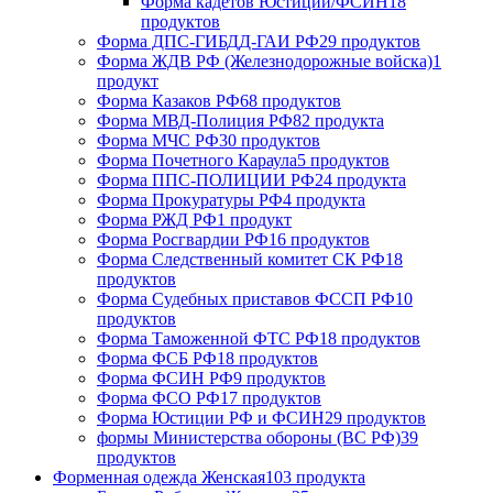
Форма кадетов Юстиции/ФСИН
18
продуктов
Форма ДПС-ГИБДД-ГАИ РФ
29 продуктов
Форма ЖДВ РФ (Железнодорожные войска)
1
продукт
Форма Казаков РФ
68 продуктов
Форма МВД-Полиция РФ
82 продукта
Форма МЧС РФ
30 продуктов
Форма Почетного Караула
5 продуктов
Форма ППС-ПОЛИЦИИ РФ
24 продукта
Форма Прокуратуры РФ
4 продукта
Форма РЖД РФ
1 продукт
Форма Росгвардии РФ
16 продуктов
Форма Следственный комитет СК РФ
18
продуктов
Форма Судебных приставов ФССП РФ
10
продуктов
Форма Таможенной ФТС РФ
18 продуктов
Форма ФСБ РФ
18 продуктов
Форма ФСИН РФ
9 продуктов
Форма ФСО РФ
17 продуктов
Форма Юстиции РФ и ФСИН
29 продуктов
формы Министерства обороны (ВС РФ)
39
продуктов
Форменная одежда Женская
103 продукта