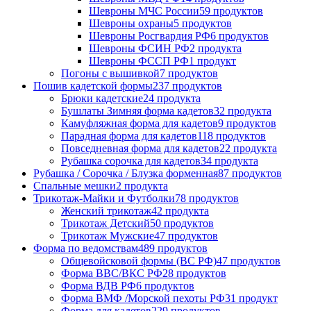
Шевроны МЧС России
59 продуктов
Шевроны охраны
5 продуктов
Шевроны Росгвардия РФ
6 продуктов
Шевроны ФСИН РФ
2 продукта
Шевроны ФССП РФ
1 продукт
Погоны с вышивкой
7 продуктов
Пошив кадетской формы
237 продуктов
Брюки кадетские
24 продукта
Бушлаты Зимняя форма кадетов
32 продукта
Камуфляжная форма для кадетов
9 продуктов
Парадная форма для кадетов
118 продуктов
Повседневная форма для кадетов
22 продукта
Рубашка сорочка для кадетов
34 продукта
Рубашка / Сорочка / Блузка форменная
87 продуктов
Спальные мешки
2 продукта
Трикотаж-Майки и Футболки
78 продуктов
Женский трикотаж
42 продукта
Трикотаж Детский
50 продуктов
Трикотаж Мужские
47 продуктов
Форма по ведомствам
489 продуктов
Общевойсковой формы (ВС РФ)
47 продуктов
Форма ВВС/ВКС РФ
28 продуктов
Форма ВДВ РФ
6 продуктов
Форма ВМФ /Морской пехоты РФ
31 продукт
Форма для кадетов
229 продуктов