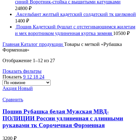
синий Воротник-стойка с вышитыми катушками
24800
₽
Аксельбант желтый кадетский солдатский тк шелковой
1400
₽
Пошив Кадетский бушлат с отстегивающимся жилетам
и мех воротником удлиненная куртка зимняя
10500
₽
Главная
Каталог продукции
Товары с меткой «Рубашка
Форменная»
Сортировка:
Отображение 1–12 из 27
самые
Показать фильтры
недавние
Показать
9
12
18
24
Акция
Новый
Сравнить
Пошив Рубашка белая Мужская МВД-
ПОЛИЦИИ России удлиненная с длинными
рукавами тк Сорочечная Форменная
3200
₽