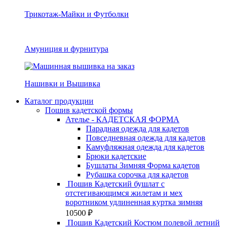
Трикотаж-Майки и Футболки
Амуниция и фурнитура
Нашивки и Вышивка
Каталог продукции
Пошив кадетской формы
Ателье - КАДЕТСКАЯ ФОРМА
Парадная одежда для кадетов
Повседневная одежда для кадетов
Камуфляжная одежда для кадетов
Брюки кадетские
Бушлаты Зимняя Форма кадетов
Рубашка сорочка для кадетов
Пошив Кадетский бушлат с
отстегивающимся жилетам и мех
воротником удлиненная куртка зимняя
10500
₽
Пошив Кадетский Костюм полевой летний