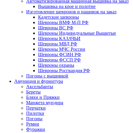
Автоматизированная машинная вышивка на заказ
Вышивка на крое и полотне
Изготовление шевронов и нашивок на заказ
Кадетские шевроны
Шевроны ВМФ М-П РФ
Шевроны ВС РФ
Шевроны Индивидуальные Вышитые
Шевроны КАЗАЧЬИ
Шевроны МВД РФ
Шевроны МЧС России
Шевроны ФСИН РФ
Шевроны ФССП РФ
Шевроны охраны
Шевроны Росгвардия РФ
Погоны с вышивкой
Амуниция и фурнитура
Аксельбанты
Береты
Бляхи и Пряжки
Манжета мундира
Перчатки
Пилотки
Погоны
Ремни
Фуражки