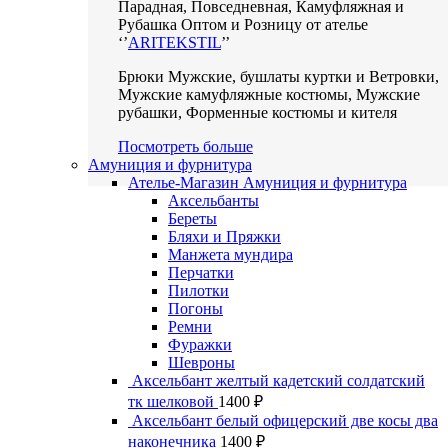
Парадная, Повседневная, Камуфляжная и
Рубашка Оптом и Розницу от ателье
‘’
ARITEKSTIL
’’
Брюки Мужские, бушлаты куртки и Ветровки,
Мужские камуфляжные костюмы, Мужские
рубашки, Форменные костюмы и кителя
Посмотреть больше
Амуниция и фурнитура
Ателье-Магазин Амуниция и фурнитура
Аксельбанты
Береты
Бляхи и Пряжки
Манжета мундира
Перчатки
Пилотки
Погоны
Ремни
Фуражки
Шевроны
Аксельбант желтый кадетский солдатский
тк шелковой
1400
₽
Аксельбант белый офицерский две косы два
наконечника
1400
₽