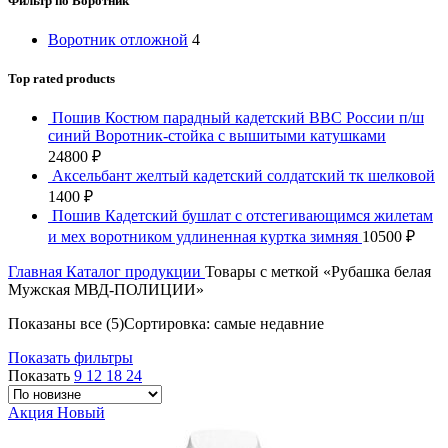
Фильтр по Воротник
Воротник отложной
4
Top rated products
Пошив Костюм парадный кадетский ВВС России п/ш
синий Воротник-стойка с вышитыми катушками
24800
₽
Аксельбант желтый кадетский солдатский тк шелковой
1400
₽
Пошив Кадетский бушлат с отстегивающимся жилетам
и мех воротником удлиненная куртка зимняя
10500
₽
Главная
Каталог продукции
Товары с меткой «Рубашка белая
Мужская МВД-ПОЛИЦИИ»
Показаны все (5)
Сортировка: самые недавние
Показать фильтры
Показать
9
12
18
24
Акция
Новый