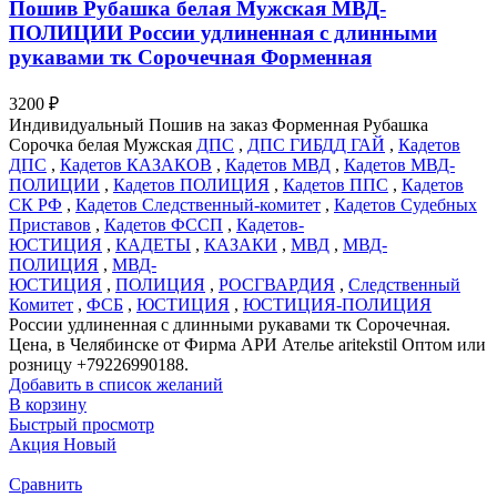
Пошив Рубашка белая Мужская МВД-
ПОЛИЦИИ России удлиненная с длинными
рукавами тк Сорочечная Форменная
3200
₽
Индивидуальный Пошив на заказ Форменная Рубашка
Сорочка белая Мужская
ДПС
,
ДПС ГИБДД ГАЙ
,
Кадетов
ДПС
,
Кадетов КАЗАКОВ
,
Кадетов МВД
,
Кадетов МВД-
ПОЛИЦИИ
,
Кадетов ПОЛИЦИЯ
,
Кадетов ППС
,
Кадетов
СК РФ
,
Кадетов Следственный-комитет
,
Кадетов Судебных
Приставов
,
Кадетов ФССП
,
Кадетов-
ЮСТИЦИЯ
,
КАДЕТЫ
,
КАЗАКИ
,
МВД
,
МВД-
ПОЛИЦИЯ
,
МВД-
ЮСТИЦИЯ
,
ПОЛИЦИЯ
,
РОСГВАРДИЯ
,
Следственный
Комитет
,
ФСБ
,
ЮСТИЦИЯ
,
ЮСТИЦИЯ-ПОЛИЦИЯ
России удлиненная с длинными рукавами тк Сорочечная.
Цена, в Челябинске от Фирма АРИ Ателье aritekstil Оптом или
розницу +79226990188.
Добавить в список желаний
В корзину
Быстрый просмотр
Акция
Новый
Сравнить