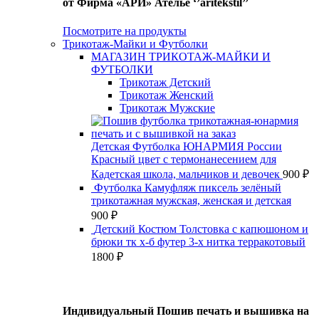
от Фирма «АРИ» Ателье ‘’aritekstil’’
Посмотрите на продукты
Трикотаж-Майки и Футболки
МАГАЗИН ТРИКОТАЖ-МАЙКИ И
ФУТБОЛКИ
Трикотаж Детский
Трикотаж Женский
Трикотаж Мужские
Детская Футболка ЮНАРМИЯ России
Красный цвет с термонанесением для
Кадетская школа, мальчиков и девочек
900
₽
Футболка Камуфляж пиксель зелёный
трикотажная мужская, женская и детская
900
₽
Детский Костюм Толстовка с капюшоном и
брюки тк х-б футер 3-х нитка терракотовый
1800
₽
Индивидуальный Пошив печать и вышивка на