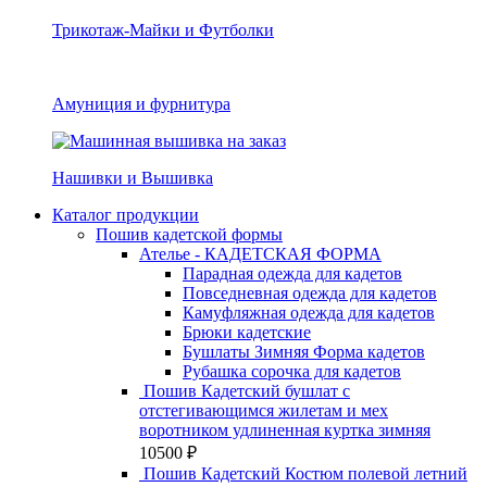
Трикотаж-Майки и Футболки
Амуниция и фурнитура
Нашивки и Вышивка
Каталог продукции
Пошив кадетской формы
Ателье - КАДЕТСКАЯ ФОРМА
Парадная одежда для кадетов
Повседневная одежда для кадетов
Камуфляжная одежда для кадетов
Брюки кадетские
Бушлаты Зимняя Форма кадетов
Рубашка сорочка для кадетов
Пошив Кадетский бушлат с
отстегивающимся жилетам и мех
воротником удлиненная куртка зимняя
10500
₽
Пошив Кадетский Костюм полевой летний