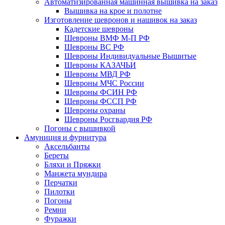
Автоматизированная машинная вышивка на заказ
Вышивка на крое и полотне
Изготовление шевронов и нашивок на заказ
Кадетские шевроны
Шевроны ВМФ М-П РФ
Шевроны ВС РФ
Шевроны Индивидуальные Вышитые
Шевроны КАЗАЧЬИ
Шевроны МВД РФ
Шевроны МЧС России
Шевроны ФСИН РФ
Шевроны ФССП РФ
Шевроны охраны
Шевроны Росгвардия РФ
Погоны с вышивкой
Амуниция и фурнитура
Аксельбанты
Береты
Бляхи и Пряжки
Манжета мундира
Перчатки
Пилотки
Погоны
Ремни
Фуражки