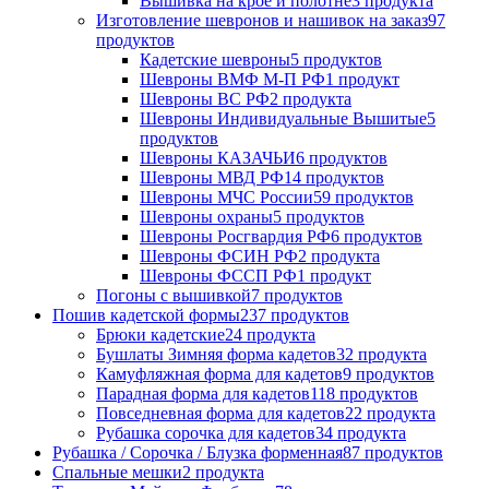
Вышивка на крое и полотне
3 продукта
Изготовление шевронов и нашивок на заказ
97
продуктов
Кадетские шевроны
5 продуктов
Шевроны ВМФ М-П РФ
1 продукт
Шевроны ВС РФ
2 продукта
Шевроны Индивидуальные Вышитые
5
продуктов
Шевроны КАЗАЧЬИ
6 продуктов
Шевроны МВД РФ
14 продуктов
Шевроны МЧС России
59 продуктов
Шевроны охраны
5 продуктов
Шевроны Росгвардия РФ
6 продуктов
Шевроны ФСИН РФ
2 продукта
Шевроны ФССП РФ
1 продукт
Погоны с вышивкой
7 продуктов
Пошив кадетской формы
237 продуктов
Брюки кадетские
24 продукта
Бушлаты Зимняя форма кадетов
32 продукта
Камуфляжная форма для кадетов
9 продуктов
Парадная форма для кадетов
118 продуктов
Повседневная форма для кадетов
22 продукта
Рубашка сорочка для кадетов
34 продукта
Рубашка / Сорочка / Блузка форменная
87 продуктов
Спальные мешки
2 продукта