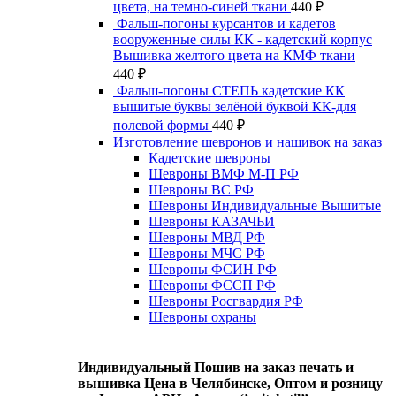
цвета, на темно-синей ткани
440
₽
Фальш-погоны курсантов и кадетов
вооруженные силы КК - кадетский корпус
Вышивка желтого цвета на КМФ ткани
440
₽
Фальш-погоны СТЕПЬ кадетские КК
вышитые буквы зелёной буквой КК-для
полевой формы
440
₽
Изготовление шевронов и нашивок на заказ
Кадетские шевроны
Шевроны ВМФ М-П РФ
Шевроны ВС РФ
Шевроны Индивидуальные Вышитые
Шевроны КАЗАЧЬИ
Шевроны МВД РФ
Шевроны МЧС РФ
Шевроны ФСИН РФ
Шевроны ФССП РФ
Шевроны Росгвардия РФ
Шевроны охраны
Индивидуальный Пошив на заказ печать и
вышивка Цена в Челябинске, Оптом и розницу