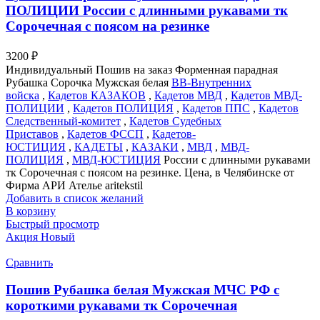
ПОЛИЦИИ России с длинными рукавами тк
Сорочечная с поясом на резинке
3200
₽
Индивидуальный Пошив на заказ Форменная парадная
Рубашка Сорочка Мужская белая
ВВ-Внутренних
войска
,
Кадетов КАЗАКОВ
,
Кадетов МВД
,
Кадетов МВД-
ПОЛИЦИИ
,
Кадетов ПОЛИЦИЯ
,
Кадетов ППС
,
Кадетов
Следственный-комитет
,
Кадетов Судебных
Приставов
,
Кадетов ФССП
,
Кадетов-
ЮСТИЦИЯ
,
КАДЕТЫ
,
КАЗАКИ
,
МВД
,
МВД-
ПОЛИЦИЯ
,
МВД-ЮСТИЦИЯ
России с длинными рукавами
тк Сорочечная с поясом на резинке. Цена, в Челябинске от
Фирма АРИ Ателье aritekstil
Добавить в список желаний
В корзину
Быстрый просмотр
Акция
Новый
Сравнить
Пошив Рубашка белая Мужская МЧС РФ с
короткими рукавами тк Сорочечная