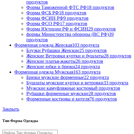
продуктов
Форма Таможенной ФТС РФ
18 продуктов
Форма ФСБ РФ
18 продуктов
Форма ФСИН РФ
9 продуктов
Форма ФСО РФ
17 продуктов
Форма Юстиции РФ и ФСИН
29 продуктов
формы Министерства обороны (ВС РФ)
39
продуктов
Форменная одежда Женская
103 продукта
Блузки Рубашки Женские
25 продуктов
Женские Ветровки куртки и бушлаты
28 продуктов
Женские платья-жакеты
26 продуктов
Женские юбки и брюки
24 продукта
Форменная одежда Мужская
163 продукта
Брюки мужские форменные
22 продукта
Бушлаты мужские куртки и ветровки
33 продукта
Мужские камуфляжные костюмы
8 продуктов
Рубашки форменные мужские
28 продуктов
Форменные костюмы и кителя
76 продуктов
Закрыть
Тип Форма Одежды