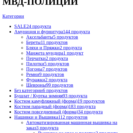
МВД-ПОЛИЦИИ
Категории
SALE
24 продукта
Амуниция и фурнитура
144 продукта
Аксельбанты
5 продуктов
Береты
11 продуктов
Бляхи и Пряжки
2 продукта
Манжета мундира
1 продукт
Перчатки
2 продукта
Пилотки
5 продуктов
Погоны
7 продуктов
Ремни
9 продуктов
Фуражки
2 продукта
Шевроны
99 продуктов
Без категории
6 продуктов
Бушлат / Куртка зимняя
93 продукта
Костюм камуфляжный (форма)
19 продуктов
Костюм парадный (форма)
183 продукта
Костюм повседневный (форма)
34 продукта
Нашивки и Вышивка
112 продуктов
Автоматизированная машинная вышивка на
заказ
3 продукта