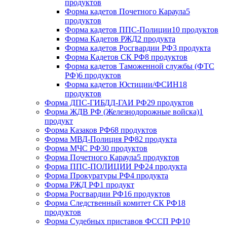
продуктов
Форма кадетов Почетного Караула
5
продуктов
Форма кадетов ППС-Полиции
10 продуктов
Форма Кадетов РЖД
2 продукта
Форма кадетов Росгвардии РФ
3 продукта
Форма Кадетов СК РФ
8 продуктов
Форма кадетов Таможенной службы (ФТС
РФ)
6 продуктов
Форма кадетов Юстиции/ФСИН
18
продуктов
Форма ДПС-ГИБДД-ГАИ РФ
29 продуктов
Форма ЖДВ РФ (Железнодорожные войска)
1
продукт
Форма Казаков РФ
68 продуктов
Форма МВД-Полиция РФ
82 продукта
Форма МЧС РФ
30 продуктов
Форма Почетного Караула
5 продуктов
Форма ППС-ПОЛИЦИИ РФ
24 продукта
Форма Прокуратуры РФ
4 продукта
Форма РЖД РФ
1 продукт
Форма Росгвардии РФ
16 продуктов
Форма Следственный комитет СК РФ
18
продуктов
Форма Судебных приставов ФССП РФ
10