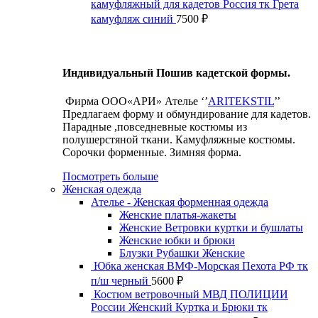
камуфляжный для кадетов Россия тк Грета
камуфляж синий
7500
₽
Индивидуальный Пошив кадетской формы.
Фирма ООО«АРИ» Ателье ‘’
ARITEKSTIL
’’
Предлагаем форму и обмундирование для кадетов.
Парадные ,повседневные костюмы из
полушерстяной ткани. Камуфляжные костюмы.
Сорочки форменные. Зимняя форма.
Посмотреть больше
Женская одежда
Ателье - Женская форменная одежда
Женские платья-жакеты
Женские Ветровки куртки и бушлаты
Женские юбки и брюки
Блузки Рубашки Женские
Юбка женская ВМФ-Морская Пехота РФ тк
п/ш черный
5600
₽
Костюм ветровочный МВД ПОЛИЦИИ
России Женский Куртка и Брюки тк