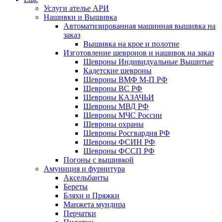
Услуги ателье АРИ
Нашивки и Вышивка
Автоматизированная машинная вышивка на
заказ
Вышивка на крое и полотне
Изготовление шевронов и нашивок на заказ
Шевроны Индивидуальные Вышитые
Кадетские шевроны
Шевроны ВМФ М-П РФ
Шевроны ВС РФ
Шевроны КАЗАЧЬИ
Шевроны МВД РФ
Шевроны МЧС России
Шевроны охраны
Шевроны Росгвардия РФ
Шевроны ФСИН РФ
Шевроны ФССП РФ
Погоны с вышивкой
Амуниция и фурнитура
Аксельбанты
Береты
Бляхи и Пряжки
Манжета мундира
Перчатки