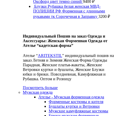
Оксфорд цвет темно синий
9400
₽
Блузки Рубашка белая женская МВД-
ПОЛИЦИИ РФ Форменная с длинными
рукавами тк Сорочечная в Заправку
3200
₽
Индивидуальный Пошив на заказ Одежда и
Аксессуары: Женская Форменная Одежда от
Ателье “кадетская-форма”
Ателье “
ARITEKSTIL
” индивидуальный пошив на
заказ Летняя и Зимняя Женская Форма Одежды
Парадная, Женские платья-жакеты, Женские
Ветровки куртки и бушлаты, Женские Блузки
юбки и брюки. Повседневная, Камуфляжная и
Рубашка. Оптом и Розницу
Посмотреть больше
Мужская одежда
Ателье - Мужская форменная одежда
Форменные костюмы и кителя
Бушлаты куртки и Ветровки
Мужские камуфляжные костюмы
Брюки мужские форменные