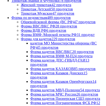
Трикотаж-Майки и Футболки
78 продуктов
Женский трикотаж
42 продукта
Трикотаж Детский
50 продуктов
Трикотаж Мужские
47 продуктов
Форма по ведомствам
489 продуктов
Общевойсковой формы (ВС РФ)
47 продуктов
Форма ВВС/ВКС РФ
28 продуктов
Форма ВДВ РФ
6 продуктов
Форма ВМФ /Морской пехоты РФ
31 продукт
Форма для кадетов
229 продуктов
кадетов МО Министерства обороны (ВС
РФ)
45 продуктов
Форма кадетов ВВС/ВКС
20 продуктов
Форма кадетов ВМФ М-П
24 продукта
Форма кадетов ДПС-ГИБДД-ГАИ
13
продуктов
Форма кадетов КАЗАКОВ
85 продуктов
Форма кадетов Казаков Донских
15
продуктов
Форма кадетов Казаков Оренбургских
14
продуктов
Форма кадетов МВД-Полиции
54 продукта
Форма кадетов МЧС России
26 продуктов
Форма кадетов Пионерская СШ
3 продукта
Форма кадетов Пограничников ФСБ РФ
12