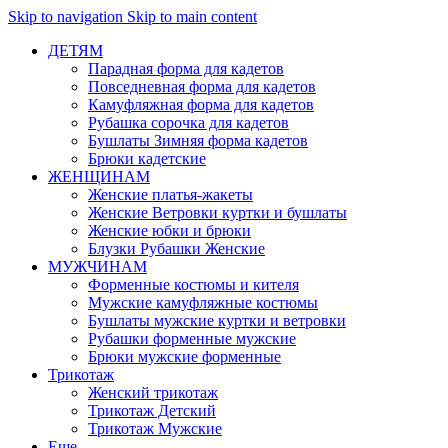
Skip to navigation
Skip to main content
ДЕТЯМ
Парадная форма для кадетов
Повседневная форма для кадетов
Камуфляжная форма для кадетов
Рубашка сорочка для кадетов
Бушлаты Зимняя форма кадетов
Брюки кадетские
ЖЕНЩИНАМ
Женские платья-жакеты
Женские Ветровки куртки и бушлаты
Женские юбки и брюки
Блузки Рубашки Женские
МУЖЧИНАМ
Форменные костюмы и кителя
Мужские камуфляжные костюмы
Бушлаты мужские куртки и ветровки
Рубашки форменные мужские
Брюки мужские форменные
Трикотаж
Женский трикотаж
Трикотаж Детский
Трикотаж Мужские
Еще