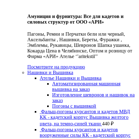
Амуниция и фурнитура: Все для кадетов и
силовых структур от ООО «АРИ»
Пагоны, Ремни и Перчатки бели или черный,
Аксельбанты , Нашивки, Береты, Фуражки ,
Эмблемы, Рукавицы, Шевронов Шапка ушанка,
Кокарда Цена в Челябинске, Оптом и розницу от
Фирма «АРИ» Ателье ‘’aritekstil’’
Посмотрите на продукцию
Нашивки и Вышивка
Ателье Нашивки и Вышивка
Автоматизированная машинная
вышивка на заказ
Изготовление шевронов и нашивок на
заказ
Погоны с вышивкой
Фальш-погоны курсантов и кадетов МВД
КК - кадетский корпус Вышивка желтого
цвета, на темно-синей ткани
440
₽
Фальш-погоны курсантов и кадетов
вооруженные силы КК - кадетский корпус