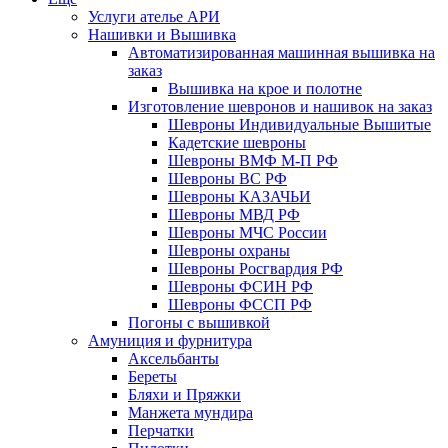
Услуги ателье АРИ
Нашивки и Вышивка
Автоматизированная машинная вышивка на
заказ
Вышивка на крое и полотне
Изготовление шевронов и нашивок на заказ
Шевроны Индивидуальные Вышитые
Кадетские шевроны
Шевроны ВМФ М-П РФ
Шевроны ВС РФ
Шевроны КАЗАЧЬИ
Шевроны МВД РФ
Шевроны МЧС России
Шевроны охраны
Шевроны Росгвардия РФ
Шевроны ФСИН РФ
Шевроны ФССП РФ
Погоны с вышивкой
Амуниция и фурнитура
Аксельбанты
Береты
Бляхи и Пряжки
Манжета мундира
Перчатки