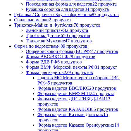
Повседневная форма для кадетов
22 продукта
Рубашка сорочка для кадетов
34 продукта
Рубашка / Сорочка / Блузка форменная
87 продуктов
Спальные мешки
2 продукта
Трикотаж-Майки и Футболки
78 продуктов
Женский трикотаж
42 продукта
Трикотаж Детский
50 продуктов
Трикотаж Мужские
47 продуктов
Форма по ведомствам
489 продуктов
Общевойсковой формы (ВС РФ)
47 продуктов
Форма ВВС/ВКС РФ
28 продуктов
Форма ВДВ РФ
6 продуктов
Форма ВМФ /Морской пехоты РФ
31 продукт
Форма для кадетов
229 продуктов
кадетов МО Министерства обороны (ВС
РФ)
45 продуктов
Форма кадетов ВВС/ВКС
20 продуктов
Форма кадетов ВМФ М-П
24 продукта
Форма кадетов ДПС-ГИБДД-ГАИ
13
продуктов
Форма кадетов КАЗАКОВ
85 продуктов
Форма кадетов Казаков Донских
15
продуктов
Форма кадетов Казаков Оренбургских
14
продуктов