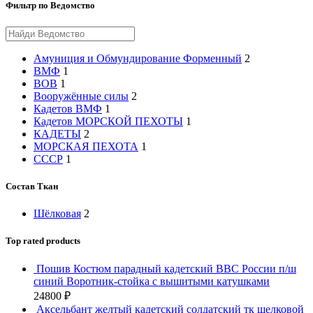
Фильтр по Ведомство
Амуниция и Обмундирование Форменный
2
ВМФ
1
ВОВ
1
Вооружённые силы
2
Кадетов ВМФ
1
Кадетов МОРСКОЙ ПЕХОТЫ
1
КАДЕТЫ
2
МОРСКАЯ ПЕХОТА
1
СССР
1
Состав Ткан
Шёлковая
2
Top rated products
Пошив Костюм парадный кадетский ВВС России п/ш
синий Воротник-стойка с вышитыми катушками
24800
₽
Аксельбант желтый кадетский солдатский тк шелковой