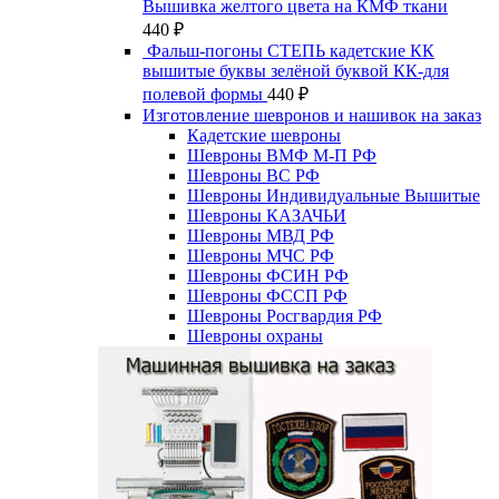
Вышивка желтого цвета на КМФ ткани
440
₽
Фальш-погоны СТЕПЬ кадетские КК
вышитые буквы зелёной буквой КК-для
полевой формы
440
₽
Изготовление шевронов и нашивок на заказ
Кадетские шевроны
Шевроны ВМФ М-П РФ
Шевроны ВС РФ
Шевроны Индивидуальные Вышитые
Шевроны КАЗАЧЬИ
Шевроны МВД РФ
Шевроны МЧС РФ
Шевроны ФСИН РФ
Шевроны ФССП РФ
Шевроны Росгвардия РФ
Шевроны охраны