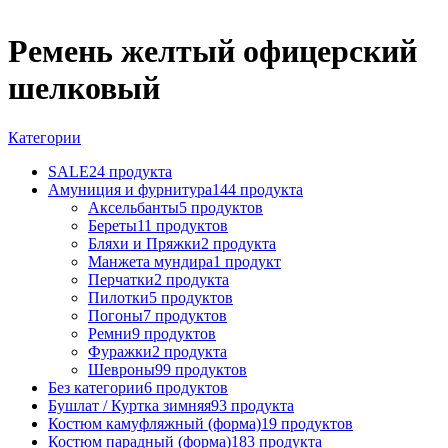
Ремень желтый офицерский
шелковый
Категории
SALE
24 продукта
Амуниция и фурнитура
144 продукта
Аксельбанты
5 продуктов
Береты
11 продуктов
Бляхи и Пряжки
2 продукта
Манжета мундира
1 продукт
Перчатки
2 продукта
Пилотки
5 продуктов
Погоны
7 продуктов
Ремни
9 продуктов
Фуражки
2 продукта
Шевроны
99 продуктов
Без категории
6 продуктов
Бушлат / Куртка зимняя
93 продукта
Костюм камуфляжный (форма)
19 продуктов
Костюм парадный (форма)
183 продукта