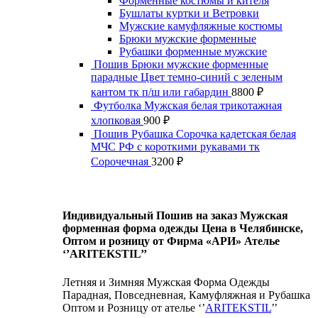
Форменные костюмы и кителя
Бушлаты куртки и Ветровки
Мужские камуфляжные костюмы
Брюки мужские форменные
Рубашки форменные мужские
Пошив Брюки мужские форменные
парадные Цвет темно-синий с зеленым
кантом тк п/ш или габардин
8800
₽
Футболка Мужская белая трикотажная
хлопковая
900
₽
Пошив Рубашка Сорочка кадетская белая
МЧС РФ с короткими рукавами тк
Сорочечная
3200
₽
Индивидуальный Пошив на заказ Мужская
форменная форма одежды Цена в Челябинске,
Оптом и розницу от Фирма «АРИ» Ателье
‘’ARITEKSTIL’’
Летняя и Зимняя Мужская Форма Одежды
Парадная, Повседневная, Камуфляжная и Рубашка
Оптом и Розницу от ателье ‘’
ARITEKSTIL
’’