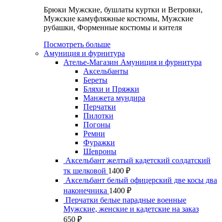
Брюки Мужские, бушлаты куртки и Ветровки,
Мужские камуфляжные костюмы, Мужские
рубашки, Форменные костюмы и кителя
Посмотреть больше
Амуниция и фурнитура
Ателье-Магазин Амуниция и фурнитура
Аксельбанты
Береты
Бляхи и Пряжки
Манжета мундира
Перчатки
Пилотки
Погоны
Ремни
Фуражки
Шевроны
Аксельбант желтый кадетский солдатский
тк шелковой
1400
₽
Аксельбант белый офицерский две косы два
наконечника
1400
₽
Перчатки белые парадные военные
Мужские, женские и кадетские на заказ
650
₽