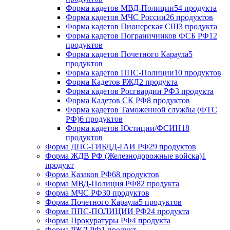
Форма кадетов МВД-Полиции
54 продукта
Форма кадетов МЧС России
26 продуктов
Форма кадетов Пионерская СШ
3 продукта
Форма кадетов Пограничников ФСБ РФ
12
продуктов
Форма кадетов Почетного Караула
5
продуктов
Форма кадетов ППС-Полиции
10 продуктов
Форма Кадетов РЖД
2 продукта
Форма кадетов Росгвардии РФ
3 продукта
Форма Кадетов СК РФ
8 продуктов
Форма кадетов Таможенной службы (ФТС
РФ)
6 продуктов
Форма кадетов Юстиции/ФСИН
18
продуктов
Форма ДПС-ГИБДД-ГАИ РФ
29 продуктов
Форма ЖДВ РФ (Железнодорожные войска)
1
продукт
Форма Казаков РФ
68 продуктов
Форма МВД-Полиция РФ
82 продукта
Форма МЧС РФ
30 продуктов
Форма Почетного Караула
5 продуктов
Форма ППС-ПОЛИЦИИ РФ
24 продукта
Форма Прокуратуры РФ
4 продукта
Форма РЖД РФ
1 продукт