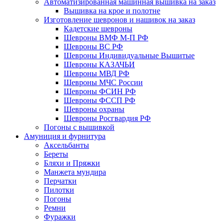
Автоматизированная машинная вышивка на заказ
Вышивка на крое и полотне
Изготовление шевронов и нашивок на заказ
Кадетские шевроны
Шевроны ВМФ М-П РФ
Шевроны ВС РФ
Шевроны Индивидуальные Вышитые
Шевроны КАЗАЧЬИ
Шевроны МВД РФ
Шевроны МЧС России
Шевроны ФСИН РФ
Шевроны ФССП РФ
Шевроны охраны
Шевроны Росгвардия РФ
Погоны с вышивкой
Амуниция и фурнитура
Аксельбанты
Береты
Бляхи и Пряжки
Манжета мундира
Перчатки
Пилотки
Погоны
Ремни
Фуражки