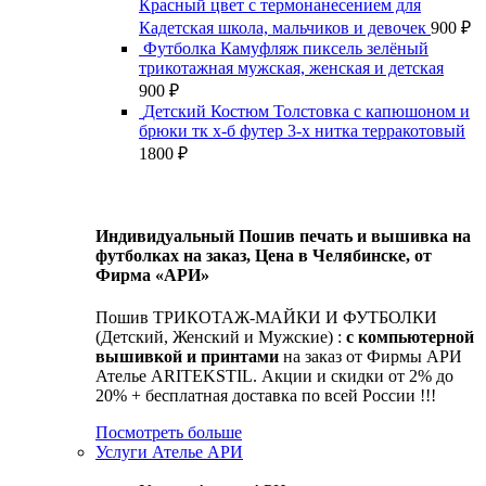
Красный цвет с термонанесением для
Кадетская школа, мальчиков и девочек
900
₽
Футболка Камуфляж пиксель зелёный
трикотажная мужская, женская и детская
900
₽
Детский Костюм Толстовка с капюшоном и
брюки тк х-б футер 3-х нитка терракотовый
1800
₽
Индивидуальный Пошив печать и вышивка на
футболках на заказ, Цена в Челябинске, от
Фирма «АРИ»
Пошив ТРИКОТАЖ-МАЙКИ И ФУТБОЛКИ
(Детский, Женский и Мужские) :
с компьютерной
вышивкой и принтами
на заказ от Фирмы АРИ
Ателье ARITEKSTIL. Акции и скидки от 2% до
20% + бесплатная доставка по всей России !!!
Посмотреть больше
Услуги Ателье АРИ