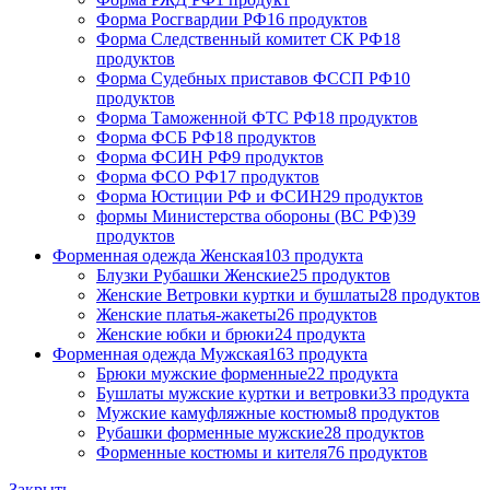
Форма Росгвардии РФ
16 продуктов
Форма Следственный комитет СК РФ
18
продуктов
Форма Судебных приставов ФССП РФ
10
продуктов
Форма Таможенной ФТС РФ
18 продуктов
Форма ФСБ РФ
18 продуктов
Форма ФСИН РФ
9 продуктов
Форма ФСО РФ
17 продуктов
Форма Юстиции РФ и ФСИН
29 продуктов
формы Министерства обороны (ВС РФ)
39
продуктов
Форменная одежда Женская
103 продукта
Блузки Рубашки Женские
25 продуктов
Женские Ветровки куртки и бушлаты
28 продуктов
Женские платья-жакеты
26 продуктов
Женские юбки и брюки
24 продукта
Форменная одежда Мужская
163 продукта
Брюки мужские форменные
22 продукта
Бушлаты мужские куртки и ветровки
33 продукта
Мужские камуфляжные костюмы
8 продуктов
Рубашки форменные мужские
28 продуктов
Форменные костюмы и кителя
76 продуктов
Закрыть