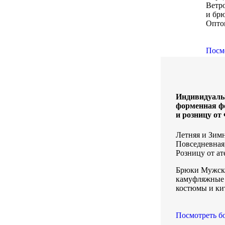
Ветр
и бр
Опто
Посм
Индивидуаль
форменная ф
и розницу о
Летняя и Зим
Повседневная
Розницу от ате
Брюки Мужски
камуфляжные
костюмы и ки
Посмотреть б