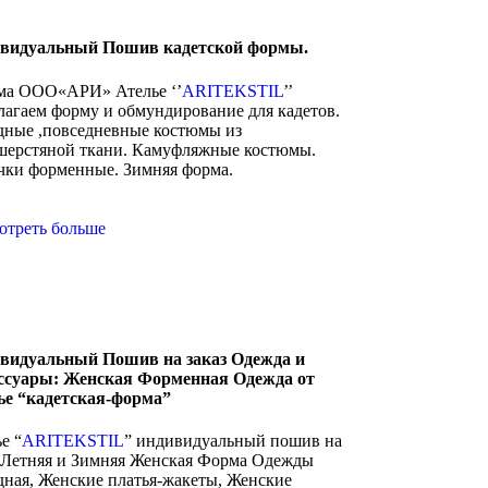
видуальный Пошив кадетской формы.
а ООО«АРИ» Ателье ‘’
ARITEKSTIL
’’
лагаем форму и обмундирование для кадетов.
дные ,повседневные костюмы из
шерстяной ткани. Камуфляжные костюмы.
чки форменные. Зимняя форма.
отреть больше
видуальный Пошив на заказ Одежда и
ссуары: Женская Форменная Одежда от
ье “кадетская-форма”
е “
ARITEKSTIL
” индивидуальный пошив на
з Летняя и Зимняя Женская Форма Одежды
дная, Женские платья-жакеты, Женские