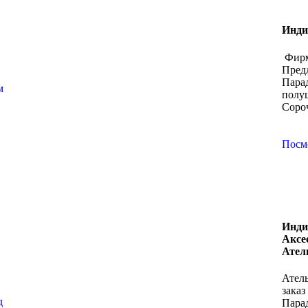
Инди
Фирм
Пред
Пара
м
полу
Соро
Посм
Инди
Аксе
Ател
Атель
зака
д
Пара