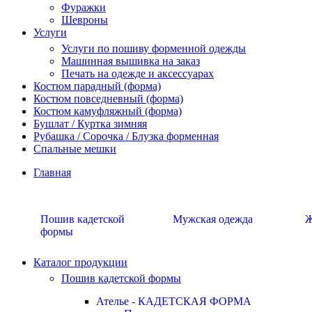
Фуражки
Шевроны
Услуги
Услуги по пошиву форменной одежды
Машинная вышивка на заказ
Печать на одежде и аксессуарах
Костюм парадный (форма)
Костюм повседневный (форма)
Костюм камуфляжный (форма)
Бушлат / Куртка зимняя
Рубашка / Сорочка / Блузка форменная
Спальные мешки
Главная
Пошив кадетской
Мужская одежда
Ж
формы
Каталог продукции
Пошив кадетской формы
Ателье - КАДЕТСКАЯ ФОРМА