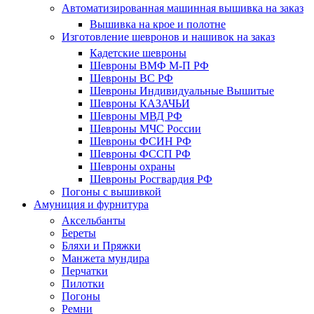
Автоматизированная машинная вышивка на заказ
Вышивка на крое и полотне
Изготовление шевронов и нашивок на заказ
Кадетские шевроны
Шевроны ВМФ М-П РФ
Шевроны ВС РФ
Шевроны Индивидуальные Вышитые
Шевроны КАЗАЧЬИ
Шевроны МВД РФ
Шевроны МЧС России
Шевроны ФСИН РФ
Шевроны ФССП РФ
Шевроны охраны
Шевроны Росгвардия РФ
Погоны с вышивкой
Амуниция и фурнитура
Аксельбанты
Береты
Бляхи и Пряжки
Манжета мундира
Перчатки
Пилотки
Погоны
Ремни