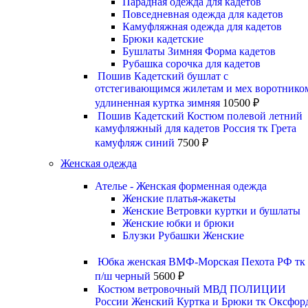
Парадная одежда для кадетов
Повседневная одежда для кадетов
Камуфляжная одежда для кадетов
Брюки кадетские
Бушлаты Зимняя Форма кадетов
Рубашка сорочка для кадетов
Пошив Кадетский бушлат с
отстегивающимся жилетам и мех воротнико
удлиненная куртка зимняя
10500
₽
Пошив Кадетский Костюм полевой летний
камуфляжный для кадетов Россия тк Грета
камуфляж синий
7500
₽
Женская одежда
Ателье - Женская форменная одежда
Женские платья-жакеты
Женские Ветровки куртки и бушлаты
Женские юбки и брюки
Блузки Рубашки Женские
Юбка женская ВМФ-Морская Пехота РФ тк
п/ш черный
5600
₽
Костюм ветровочный МВД ПОЛИЦИИ
России Женский Куртка и Брюки тк Оксфор