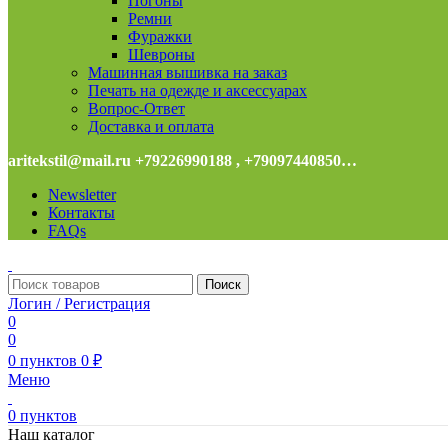
Погоны
Ремни
Фуражки
Шевроны
Машинная вышивка на заказ
Печать на одежде и аксессуарах
Вопрос-Ответ
Доставка и оплата
aritekstil@mail.ru +79226990188 , +79097440850…
Newsletter
Контакты
FAQs
Поиск
Логин / Регистрация
0
0
0
пунктов
0
₽
Меню
0
пунктов
Наш каталог