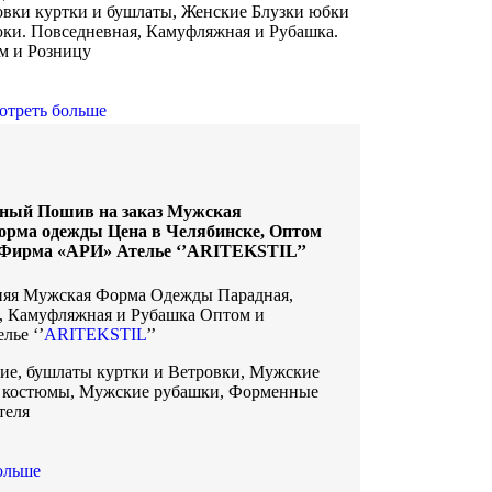
овки куртки и бушлаты, Женские Блузки юбки
юки. Повседневная, Камуфляжная и Рубашка.
м и Розницу
отреть больше
ный Пошив на заказ Мужская
орма одежды Цена в Челябинске, Оптом
т Фирма «АРИ» Ателье ‘’ARITEKSTIL’’
няя Мужская Форма Одежды Парадная,
, Камуфляжная и Рубашка Оптом и
лье ‘’
ARITEKSTIL
’’
е, бушлаты куртки и Ветровки, Мужские
 костюмы, Мужские рубашки, Форменные
теля
ольше