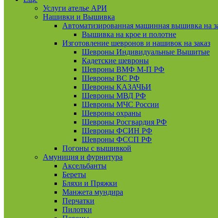
Услуги ателье АРИ
Нашивки и Вышивка
Автоматизированная машинная вышивка на з
Вышивка на крое и полотне
Изготовление шевронов и нашивок на заказ
Шевроны Индивидуальные Вышитые
Кадетские шевроны
Шевроны ВМФ М-П РФ
Шевроны ВС РФ
Шевроны КАЗАЧЬИ
Шевроны МВД РФ
Шевроны МЧС России
Шевроны охраны
Шевроны Росгвардия РФ
Шевроны ФСИН РФ
Шевроны ФССП РФ
Погоны с вышивкой
Амуниция и фурнитура
Аксельбанты
Береты
Бляхи и Пряжки
Манжета мундира
Перчатки
Пилотки