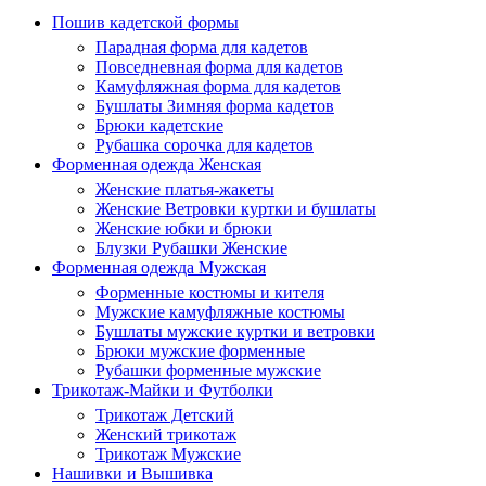
Пошив кадетской формы
Парадная форма для кадетов
Повседневная форма для кадетов
Камуфляжная форма для кадетов
Бушлаты Зимняя форма кадетов
Брюки кадетские
Рубашка сорочка для кадетов
Форменная одежда Женская
Женские платья-жакеты
Женские Ветровки куртки и бушлаты
Женские юбки и брюки
Блузки Рубашки Женские
Форменная одежда Мужская
Форменные костюмы и кителя
Мужские камуфляжные костюмы
Бушлаты мужские куртки и ветровки
Брюки мужские форменные
Рубашки форменные мужские
Трикотаж-Майки и Футболки
Трикотаж Детский
Женский трикотаж
Трикотаж Мужские
Нашивки и Вышивка