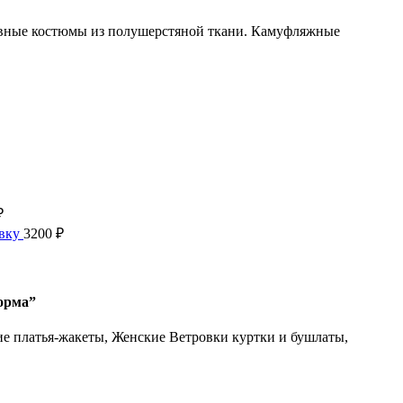
невные костюмы из полушерстяной ткани. Камуфляжные
₽
авку
3200
₽
орма”
е платья-жакеты, Женские Ветровки куртки и бушлаты,