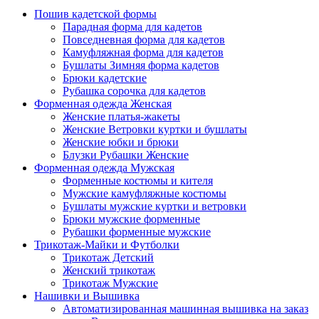
Пошив кадетской формы
Парадная форма для кадетов
Повседневная форма для кадетов
Камуфляжная форма для кадетов
Бушлаты Зимняя форма кадетов
Брюки кадетские
Рубашка сорочка для кадетов
Форменная одежда Женская
Женские платья-жакеты
Женские Ветровки куртки и бушлаты
Женские юбки и брюки
Блузки Рубашки Женские
Форменная одежда Мужская
Форменные костюмы и кителя
Мужские камуфляжные костюмы
Бушлаты мужские куртки и ветровки
Брюки мужские форменные
Рубашки форменные мужские
Трикотаж-Майки и Футболки
Трикотаж Детский
Женский трикотаж
Трикотаж Мужские
Нашивки и Вышивка
Автоматизированная машинная вышивка на заказ