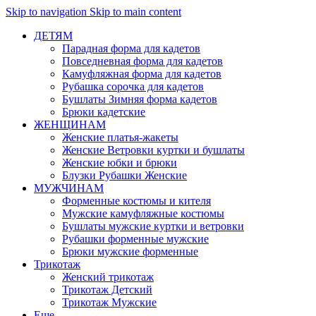
Skip to navigation
Skip to main content
ДЕТЯМ
Парадная форма для кадетов
Повседневная форма для кадетов
Камуфляжная форма для кадетов
Рубашка сорочка для кадетов
Бушлаты Зимняя форма кадетов
Брюки кадетские
ЖЕНЩИНАМ
Женские платья-жакеты
Женские Ветровки куртки и бушлаты
Женские юбки и брюки
Блузки Рубашки Женские
МУЖЧИНАМ
Форменные костюмы и кителя
Мужские камуфляжные костюмы
Бушлаты мужские куртки и ветровки
Рубашки форменные мужские
Брюки мужские форменные
Трикотаж
Женский трикотаж
Трикотаж Детский
Трикотаж Мужские
Еще