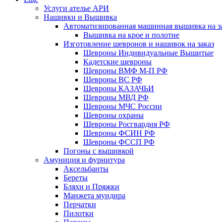
Услуги ателье АРИ
Нашивки и Вышивка
Автоматизированная машинная вышивка на з
Вышивка на крое и полотне
Изготовление шевронов и нашивок на заказ
Шевроны Индивидуальные Вышитые
Кадетские шевроны
Шевроны ВМФ М-П РФ
Шевроны ВС РФ
Шевроны КАЗАЧЬИ
Шевроны МВД РФ
Шевроны МЧС России
Шевроны охраны
Шевроны Росгвардия РФ
Шевроны ФСИН РФ
Шевроны ФССП РФ
Погоны с вышивкой
Амуниция и фурнитура
Аксельбанты
Береты
Бляхи и Пряжки
Манжета мундира
Перчатки
Пилотки