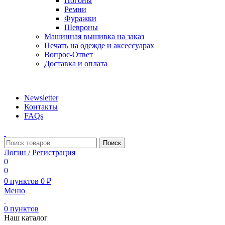
Погоны
Ремни
Фуражки
Шевроны
Машинная вышивка на заказ
Печать на одежде и аксессуарах
Вопрос-Ответ
Доставка и оплата
aritekstil@mail.ru +79226990188 , +79097440850…
Newsletter
Контакты
FAQs
Поиск
Логин / Регистрация
0
0
0
пунктов
0
₽
Меню
0
пунктов
Наш каталог