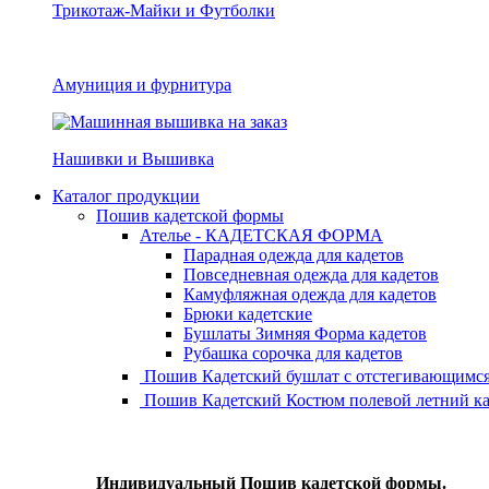
Трикотаж-Майки и Футболки
Амуниция и фурнитура
Нашивки и Вышивка
Каталог продукции
Пошив кадетской формы
Ателье - КАДЕТСКАЯ ФОРМА
Парадная одежда для кадетов
Повседневная одежда для кадетов
Камуфляжная одежда для кадетов
Брюки кадетские
Бушлаты Зимняя Форма кадетов
Рубашка сорочка для кадетов
Пошив Кадетский бушлат с отстегивающимся
Пошив Кадетский Костюм полевой летний ка
Индивидуальный Пошив кадетской формы.