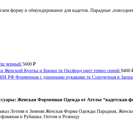
агаем форму и обмундирование для кадетов. Парадные ,повсед
п/ш черный
5600
₽
Женский Куртка и Брюки тк Оксфорд цвет темно синий
9400
И РФ Форменная с длинными рукавами тк Сорочечная в Запр
ссуары: Женская Форменная Одежда от Ателье “кадетская-ф
аказ Летняя и Зимняя Женская Форма Одежды Парадная, Женски
уфляжная и Рубашка. Оптом и Розницу