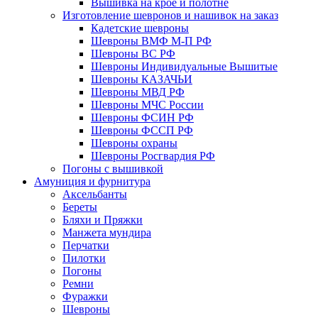
Вышивка на крое и полотне
Изготовление шевронов и нашивок на заказ
Кадетские шевроны
Шевроны ВМФ М-П РФ
Шевроны ВС РФ
Шевроны Индивидуальные Вышитые
Шевроны КАЗАЧЬИ
Шевроны МВД РФ
Шевроны МЧС России
Шевроны ФСИН РФ
Шевроны ФССП РФ
Шевроны охраны
Шевроны Росгвардия РФ
Погоны с вышивкой
Амуниция и фурнитура
Аксельбанты
Береты
Бляхи и Пряжки
Манжета мундира
Перчатки
Пилотки
Погоны
Ремни
Фуражки
Шевроны