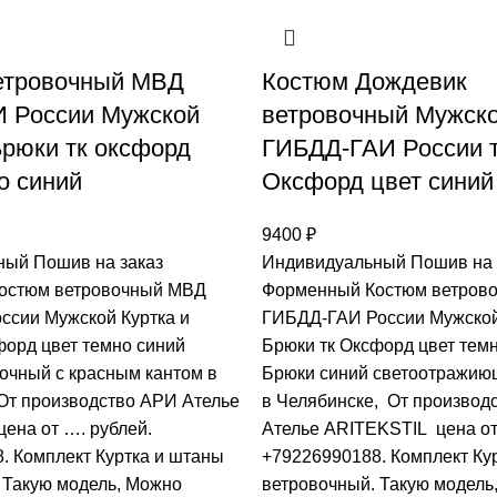
етровочный МВД
Костюм Дождевик
России Мужской
ветровочный Мужск
Брюки тк оксфорд
ГИБДД-ГАИ России 
о синий
Оксфорд цвет синий
9400
₽
ый Пошив на заказ
Индивидуальный Пошив на 
остюм ветровочный МВД
Форменный Костюм ветров
сии Мужской Куртка и
ГИБДД-ГАИ России Мужской
форд цвет темно синий
Брюки тк Оксфорд цвет тем
очный с красным кантом в
Брюки синий светоoтражию
От производство АРИ Ателье
в Челябинске, От производ
ена от …. рублей.
Ателье ARITEKSTIL цена от
. Комплект Куртка и штаны
+79226990188. Комплект Ку
 Такую модель, Mожно
ветровочный. Такую модель