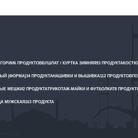
ЕГОРИИ
6 ПРОДУКТОВ
БУШЛАТ / КУРТКА ЗИМНЯЯ
93 ПРОДУКТА
КОСТЮ
ЫЙ (ФОРМА)
34 ПРОДУКТА
НАШИВКИ И ВЫШИВКА
112 ПРОДУКТОВ
ПО
ЫЕ МЕШКИ
2 ПРОДУКТА
ТРИКОТАЖ-МАЙКИ И ФУТБОЛКИ
78 ПРОДУКТ
А МУЖСКАЯ
163 ПРОДУКТА
алог продукции
Товары с меткой «Полиция»
1–12 из 47
фильтры