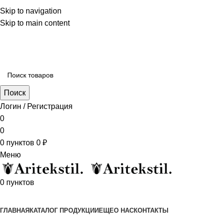
Skip to navigation
Skip to main content
aritekstil@mail.ru +79226990188 , +79097440850…
Поиск
Логин / Регистрация
0
0
0
пунктов
0
₽
Меню
0
пунктов
Наш каталог
ГЛАВНАЯ
КАТАЛОГ ПРОДУКЦИИ
ЕЩЕ
О НАС
КОНТАКТЫ