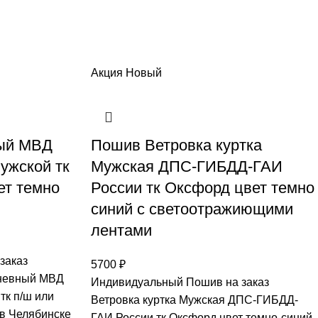
Акция
Новый
ый МВД
Пошив Ветровка куртка
жской тк
Мужская ДПС-ГИБДД-ГАИ
ет темно
России тк Оксфорд цвет темно
синий с светоoтражиющими
лентами
заказ
5700
₽
невный МВД
Индивидуальный Пошив на заказ
к п/ш или
Ветровка куртка Мужская ДПС-ГИБДД-
 в Челябинске
ГАИ России тк Оксфорд цвет темно-синий