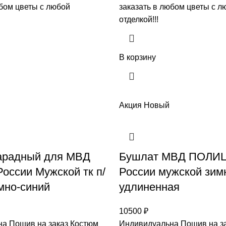
юбом цветы с любой
заказать в любом цветы с л
отделкой!!!
В корзину
Акция
Новый
арадный для МВД
Бушлат МВД ПОЛИ
оссии Мужской тк п/
России мужской зим
мно-синий
удлиненная
10500
₽
а Пошив на заказ Костюм
Индивидуальна Пошив на з