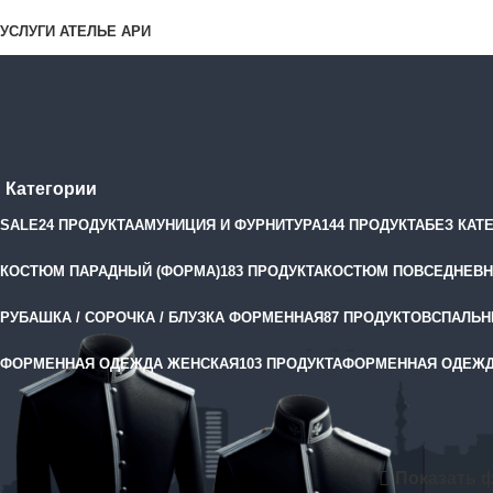
УСЛУГИ АТЕЛЬЕ АРИ
Полиция
Категории
SALE
24 ПРОДУКТА
АМУНИЦИЯ И ФУРНИТУРА
144 ПРОДУКТА
БЕЗ КАТ
КОСТЮМ ПАРАДНЫЙ (ФОРМА)
183 ПРОДУКТА
КОСТЮМ ПОВСЕДНЕВН
РУБАШКА / СОРОЧКА / БЛУЗКА ФОРМЕННАЯ
87 ПРОДУКТОВ
СПАЛЬН
ФОРМЕННАЯ ОДЕЖДА ЖЕНСКАЯ
103 ПРОДУКТА
ФОРМЕННАЯ ОДЕЖД
Filter by price
Главная
Кат
Отображение 
Показать 