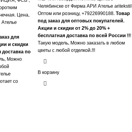
ЛИЦИЯ, ФСБ ,
Челябинске от Фирма АРИ Ателье aritekstil
оротким
Оптом или розницу, +79226990188.
Товар
чечная. Цена,
под заказ для оптовых покупателей.
 Ателье
Акции и скидки от 2% до 20% +
бесплатная доставка по всей России !!
!
аказ для
Такую модель, Mожно заказать в любом
ии и скидки
цветы с любой отделкой.!!!
я доставка по
ль, Mожно
юбой
В корзину
телье
ботает со