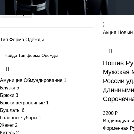
Показать
9
1
Фильтрация
Акция
Новый
Тип Форма Одежды
Пошив Ру
Мужская
России уд
Амуниция Обмундирование
1
Блузки
5
длинными
Брюки
3
Сорочечн
Брюки ветровочные
1
Бушлаты
6
3200
₽
Головные уборы
1
Индивидуальн
Жакет
2
Форменная Р
Китель
2