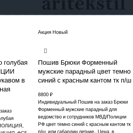
Акция
Новый
 голубая
Пошив Брюки Форменный
ИЦИИ
мужские парадный цвет темно
укавом в
синий с красным кантом тк п/ш
чная
8800
₽
Индивидуальный Пошив на заказ Брюки
Форменный мужские парадный для
заказ
ведомство и сотрудников МВД/Полиции
олубая
РФ цвет темно синий с красным кантом тк
-ПОЛИЦИЯ,
п/ш или габардин летние,. Цена, в