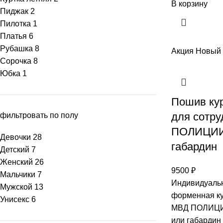
В корзину
Пиджак
2
Пилотка
1
Платья
6
Рубашка
8
Акция
Новый
Сорочка
8
Юбка
1
Пошив кур
для сотр
фильтровать по полу
ПОЛИЦИИ 
Девочки
28
габардин
Детский
7
Женский
26
9500
₽
Мальчики
7
Индивидуальн
Мужской
13
форменная ку
Унисекс
6
МВД ПОЛИЦИИ
или габардин 