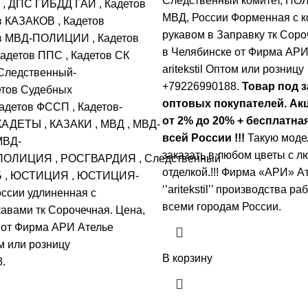
Следственный комитет, ПО
,
ДПС ГИБДД ГАЙ
,
Кадетов
МВД, России Форменная с к
в КАЗАКОВ
,
Кадетов
рукавом в Заправку тк Соро
ов МВД-ПОЛИЦИИ
,
Кадетов
в Челябинске от Фирма АРИ
адетов ППС
,
Кадетов СК
aritekstil Оптом или розницу
Следственный-
+79226990188.
Товар под з
етов Судебных
оптовых покупателей. Акц
адетов ФССП
,
Кадетов-
от 2% до 20% + бесплатна
КАДЕТЫ
,
КАЗАКИ
,
МВД
,
МВД-
всей России !!!
Такую моде
МВД-
заказать в любом цветы с л
ПОЛИЦИЯ
,
РОСГВАРДИЯ
,
Следственный
отделкой.!!! Фирма «АРИ» А
Б
,
ЮСТИЦИЯ
,
ЮСТИЦИЯ-
‘’aritekstil’’ производства ра
ссии удлиненная с
всеми городам России.
авами тк Сорочечная. Цена,
 от Фирма АРИ Ателье
ом или розницу
В корзину
.