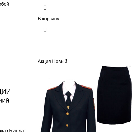
юбой
В корзину
Акция
Новый
ЦИИ
ний
аказ Бушлат