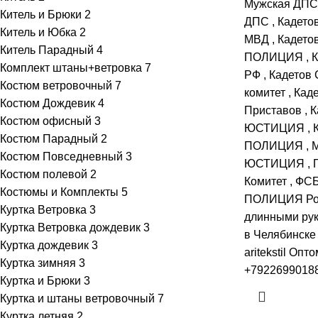
Мужская
ДПС
Китель и Брюки
2
ДПС
,
Кадето
Китель и Юбка
2
МВД
,
Кадет
Китель Парадный
4
ПОЛИЦИЯ
,
К
Комплект штаны+ветровка
7
РФ
,
Кадетов 
Костюм ветровочный
7
комитет
,
Кад
Костюм Дождевик
4
Приставов
,
К
Костюм офисный
3
ЮСТИЦИЯ
,
Костюм Парадный
2
ПОЛИЦИЯ
,
Костюм Повседневный
3
ЮСТИЦИЯ
,
Костюм полевой
2
Комитет
,
ФС
Костюмы и Комплекты
5
ПОЛИЦИЯ
Ро
Куртка Ветровка
3
длинными рук
Куртка Ветровка дождевик
3
в Челябинске
Куртка дождевик
3
aritekstil Опт
Куртка зимняя
3
+79226990188
Куртка и Брюки
3
Куртка и штаны ветровочный
7
Куртка летняя
2