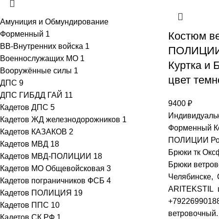
Амуниция и Обмундирование
Форменный
1
Костюм в
ВВ-Внутренних войска
1
ПОЛИЦИИ 
Военнослужащих МО
1
Куртка и 
Вооружённые силы
1
цвет темн
ДПС
9
ДПС ГИБДД ГАЙ
11
9400
₽
Кадетов ДПС
5
Индивидуальн
Кадетов ЖД железнодорожников
1
Форменный К
Кадетов КАЗАКОВ
2
ПОЛИЦИИ Рос
Кадетов МВД
18
Брюки тк Окс
Кадетов МВД-ПОЛИЦИИ
18
Брюки ветров
Кадетов МО Общевойсковая
3
Челябинске, 
Кадетов пограничников ФСБ
4
ARITEKSTIL ц
Кадетов ПОЛИЦИЯ
19
+79226990188
Кадетов ППС
10
ветровочный.
Кадетов СК РФ
1