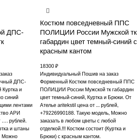
Костюм повседневный ППС
ой ДПС-
ПОЛИЦИИ России Мужской тк
тк
габардин цвет темный-синий с
красным кантом
18300
₽
заказ
Индивидуальный Пошив на заказ
очный ДПС-
Форменный Костюм повседневный ППС
 Куртка и
ПОЛИЦИИ России Мужской тк габардин
но синий
цвет темный-синий, Куртка и Брюки. От
щими лентами
Ателье aritekstil цена от ... рублей,
ство АРИ
+79226990188. Такую модель, Mожно
 …. рублей.
заказать в любом цветы с любой
ртка и штаны
отделкой.!!! Костюм состоит (Куртка и
, Mожно
Брюки) с красным кантом.