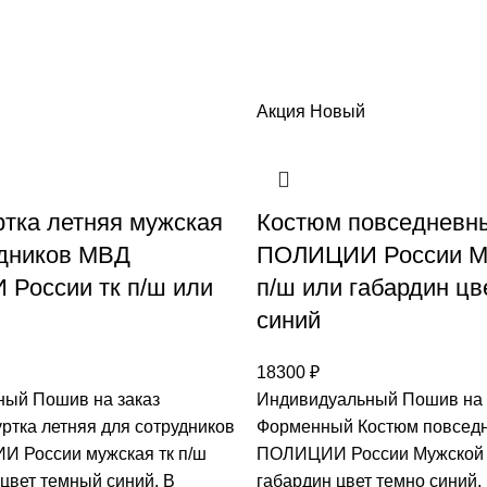
Акция
Новый
тка летняя мужская
Костюм повседневн
удников МВД
ПОЛИЦИИ России Му
России тк п/ш или
п/ш или габардин цв
синий
18300
₽
ый Пошив на заказ
Индивидуальный Пошив на 
ртка летняя для сотрудников
Форменный Костюм повсед
 России мужская тк п/ш
ПОЛИЦИИ России Мужской т
цвет темный синий. В
габардин цвет темно синий,