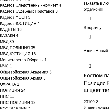
заказать в л
Кадетов Следственный-комитет
4
отделкой!!!
Кадетов Судебных Приставов
3
Кадетов ФССП
3
Кадетов-ЮСТИЦИЯ
4
В корзину
КАДЕТЫ
16
КАЗАКИ
4
МВД
39
МВД-ПОЛИЦИЯ
35
Акция
Новый
МВД-ЮСТИЦИЯ
16
Министерство Обороны
1
МЧС
1
Общевойсковая Академия
3
Костюм п
Общевойсковая Армия
3
Полиции Р
ОХРАНА
1
ш цвет те
ПОЛИЦИЯ
24
ППС
11
23100
₽
ППС-ПОЛИЦИИ
12
Индивидуальн
РОСГВАРДИЯ
7