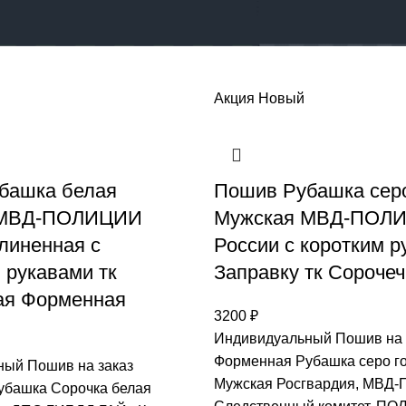
2
18
24
Акция
Новый
башка белая
Пошив Рубашка серо
 МВД-ПОЛИЦИИ
Мужская МВД-ПОЛ
линенная с
России с коротким р
 рукавами тк
Заправку тк Сороче
ая Форменная
3200
₽
Индивидуальный Пошив на 
Форменная Рубашка серо г
ый Пошив на заказ
Мужская Росгвардия, МВД
убашка Сорочка белая