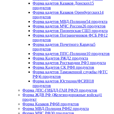
Форма кадетов Казаков Донских
15
продуктов
Форма кадетов Казаков Оренбургских
14
продуктов
Форма кадетов МВД-Полиции
54 продукта
Форма кадетов МЧС России
26 продуктов
Форма кадетов Пионерская СШ
3 продукта
Форма кадетов Пограничников ФСБ РФ
12
продуктов
Форма кадетов Почетного Караула
5
продуктов
Форма кадетов ППС-Полиции
10 продуктов
Форма Кадетов РЖД
2 продукта
Форма кадетов Росгвардии РФ
3 продукта
Форма Кадетов СК РФ
8 продуктов
Форма кадетов Таможенной службы (ФТС
РФ)
6 продуктов
Форма кадетов Юстиции/ФСИН
18
продуктов
Форма ДПС-ГИБДД-ГАИ РФ
29 продуктов
Форма ЖДВ РФ (Железнодорожные войска)
1
продукт
Форма Казаков РФ
68 продуктов
Форма МВД-Полиция РФ
82 продукта
Форма МЧС РФ
30 продуктов