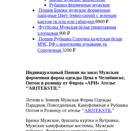
Рубашки форменные мужские
Пошив Брюки мужские форменные
парадные Цвет темно-синий с зеленым
кантом тк п/ш или габардин
8800
₽
Футболка Мужская белая трикотажная
хлопковая
900
₽
Пошив Рубашка Сорочка кадетская белая
МЧС РФ с короткими рукавами тк
Сорочечная
3200
₽
Индивидуальный Пошив на заказ Мужская
форменная форма одежды Цена в Челябинске,
Оптом и розницу от Фирма «АРИ» Ателье
‘’ARITEKSTIL’’
Летняя и Зимняя Мужская Форма Одежды
Парадная, Повседневная, Камуфляжная и Рубашка
Оптом и Розницу от ателье ‘’
ARITEKSTIL
’’
Брюки Мужские, бушлаты куртки и Ветровки,
Мужские камуфляжные костюмы, Мужские
рубашки, Форменные костюмы и кителя