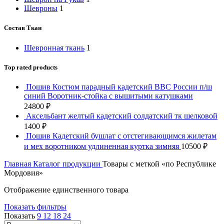
Шевроны
1
Состав Ткан
Шевронная ткань
1
Top rated products
Пошив Костюм парадный кадетский ВВС России п/ш
синий Воротник-стойка с вышитыми катушками
24800
₽
Аксельбант желтый кадетский солдатский тк шелковой
1400
₽
Пошив Кадетский бушлат с отстегивающимся жилетам
и мех воротником удлиненная куртка зимняя
10500
₽
Главная
Каталог продукции
Товары с меткой «по Республике
Мордовия»
Отображение единственного товара
Показать фильтры
Показать
9
12
18
24