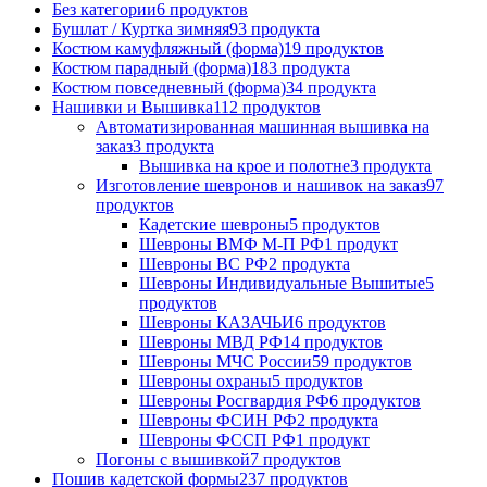
Без категории
6 продуктов
Бушлат / Куртка зимняя
93 продукта
Костюм камуфляжный (форма)
19 продуктов
Костюм парадный (форма)
183 продукта
Костюм повседневный (форма)
34 продукта
Нашивки и Вышивка
112 продуктов
Автоматизированная машинная вышивка на
заказ
3 продукта
Вышивка на крое и полотне
3 продукта
Изготовление шевронов и нашивок на заказ
97
продуктов
Кадетские шевроны
5 продуктов
Шевроны ВМФ М-П РФ
1 продукт
Шевроны ВС РФ
2 продукта
Шевроны Индивидуальные Вышитые
5
продуктов
Шевроны КАЗАЧЬИ
6 продуктов
Шевроны МВД РФ
14 продуктов
Шевроны МЧС России
59 продуктов
Шевроны охраны
5 продуктов
Шевроны Росгвардия РФ
6 продуктов
Шевроны ФСИН РФ
2 продукта
Шевроны ФССП РФ
1 продукт
Погоны с вышивкой
7 продуктов
Пошив кадетской формы
237 продуктов