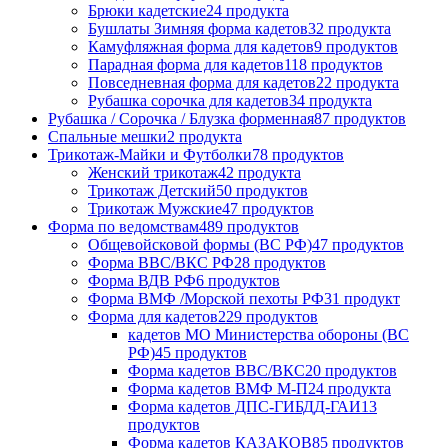
Брюки кадетские
24 продукта
Бушлаты Зимняя форма кадетов
32 продукта
Камуфляжная форма для кадетов
9 продуктов
Парадная форма для кадетов
118 продуктов
Повседневная форма для кадетов
22 продукта
Рубашка сорочка для кадетов
34 продукта
Рубашка / Сорочка / Блузка форменная
87 продуктов
Спальные мешки
2 продукта
Трикотаж-Майки и Футболки
78 продуктов
Женский трикотаж
42 продукта
Трикотаж Детский
50 продуктов
Трикотаж Мужские
47 продуктов
Форма по ведомствам
489 продуктов
Общевойсковой формы (ВС РФ)
47 продуктов
Форма ВВС/ВКС РФ
28 продуктов
Форма ВДВ РФ
6 продуктов
Форма ВМФ /Морской пехоты РФ
31 продукт
Форма для кадетов
229 продуктов
кадетов МО Министерства обороны (ВС
РФ)
45 продуктов
Форма кадетов ВВС/ВКС
20 продуктов
Форма кадетов ВМФ М-П
24 продукта
Форма кадетов ДПС-ГИБДД-ГАИ
13
продуктов
Форма кадетов КАЗАКОВ
85 продуктов