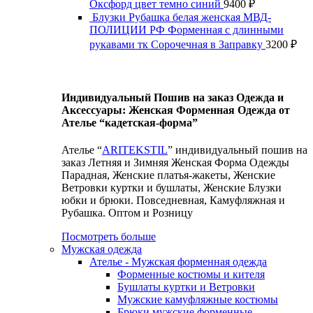
Оксфорд цвет темно синий
9400
₽
Блузки Рубашка белая женская МВД-
ПОЛИЦИИ РФ Форменная с длинными
рукавами тк Сорочечная в Заправку
3200
₽
Индивидуальный Пошив на заказ Одежда и
Аксессуары: Женская Форменная Одежда от
Ателье “кадетская-форма”
Ателье “
ARITEKSTIL
” индивидуальный пошив на
заказ Летняя и Зимняя Женская Форма Одежды
Парадная, Женские платья-жакеты, Женские
Ветровки куртки и бушлаты, Женские Блузки
юбки и брюки. Повседневная, Камуфляжная и
Рубашка. Оптом и Розницу
Посмотреть больше
Мужская одежда
Ателье - Мужская форменная одежда
Форменные костюмы и кителя
Бушлаты куртки и Ветровки
Мужские камуфляжные костюмы
Брюки мужские форменные