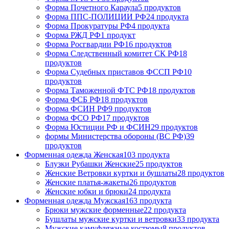
Форма Почетного Караула
5 продуктов
Форма ППС-ПОЛИЦИИ РФ
24 продукта
Форма Прокуратуры РФ
4 продукта
Форма РЖД РФ
1 продукт
Форма Росгвардии РФ
16 продуктов
Форма Следственный комитет СК РФ
18
продуктов
Форма Судебных приставов ФССП РФ
10
продуктов
Форма Таможенной ФТС РФ
18 продуктов
Форма ФСБ РФ
18 продуктов
Форма ФСИН РФ
9 продуктов
Форма ФСО РФ
17 продуктов
Форма Юстиции РФ и ФСИН
29 продуктов
формы Министерства обороны (ВС РФ)
39
продуктов
Форменная одежда Женская
103 продукта
Блузки Рубашки Женские
25 продуктов
Женские Ветровки куртки и бушлаты
28 продуктов
Женские платья-жакеты
26 продуктов
Женские юбки и брюки
24 продукта
Форменная одежда Мужская
163 продукта
Брюки мужские форменные
22 продукта
Бушлаты мужские куртки и ветровки
33 продукта
Мужские камуфляжные костюмы
8 продуктов