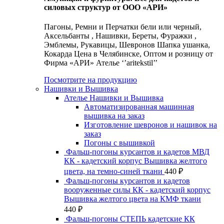
силовых структур от ООО «АРИ»
Пагоны, Ремни и Перчатки бели или черный,
Аксельбанты , Нашивки, Береты, Фуражки ,
Эмблемы, Рукавицы, Шевронов Шапка ушанка,
Кокарда Цена в Челябинске, Оптом и розницу от
Фирма «АРИ» Ателье ‘’aritekstil’’
Посмотрите на продукцию
Нашивки и Вышивка
Ателье Нашивки и Вышивка
Автоматизированная машинная
вышивка на заказ
Изготовление шевронов и нашивок на
заказ
Погоны с вышивкой
Фальш-погоны курсантов и кадетов МВД
КК - кадетский корпус Вышивка желтого
цвета, на темно-синей ткани
440
₽
Фальш-погоны курсантов и кадетов
вооруженные силы КК - кадетский корпус
Вышивка желтого цвета на КМФ ткани
440
₽
Фальш-погоны СТЕПЬ кадетские КК