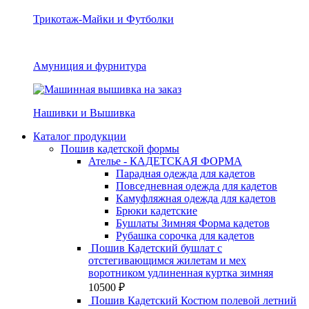
Трикотаж-Майки и Футболки
Амуниция и фурнитура
Нашивки и Вышивка
Каталог продукции
Пошив кадетской формы
Ателье - КАДЕТСКАЯ ФОРМА
Парадная одежда для кадетов
Повседневная одежда для кадетов
Камуфляжная одежда для кадетов
Брюки кадетские
Бушлаты Зимняя Форма кадетов
Рубашка сорочка для кадетов
Пошив Кадетский бушлат с
отстегивающимся жилетам и мех
воротником удлиненная куртка зимняя
10500
₽
Пошив Кадетский Костюм полевой летний