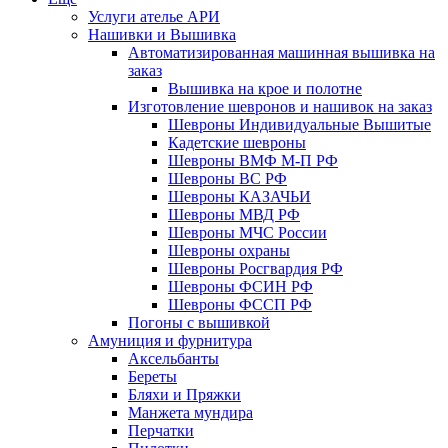
Услуги ателье АРИ
Нашивки и Вышивка
Автоматизированная машинная вышивка на
заказ
Вышивка на крое и полотне
Изготовление шевронов и нашивок на заказ
Шевроны Индивидуальные Вышитые
Кадетские шевроны
Шевроны ВМФ М-П РФ
Шевроны ВС РФ
Шевроны КАЗАЧЬИ
Шевроны МВД РФ
Шевроны МЧС России
Шевроны охраны
Шевроны Росгвардия РФ
Шевроны ФСИН РФ
Шевроны ФССП РФ
Погоны с вышивкой
Амуниция и фурнитура
Аксельбанты
Береты
Бляхи и Пряжки
Манжета мундира
Перчатки