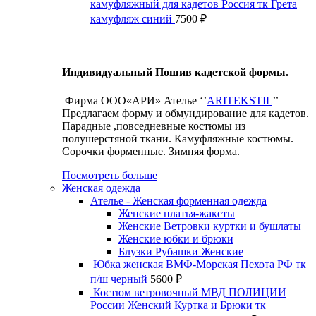
камуфляжный для кадетов Россия тк Грета
камуфляж синий
7500
₽
Индивидуальный Пошив кадетской формы.
Фирма ООО«АРИ» Ателье ‘’
ARITEKSTIL
’’
Предлагаем форму и обмундирование для кадетов.
Парадные ,повседневные костюмы из
полушерстяной ткани. Камуфляжные костюмы.
Сорочки форменные. Зимняя форма.
Посмотреть больше
Женская одежда
Ателье - Женская форменная одежда
Женские платья-жакеты
Женские Ветровки куртки и бушлаты
Женские юбки и брюки
Блузки Рубашки Женские
Юбка женская ВМФ-Морская Пехота РФ тк
п/ш черный
5600
₽
Костюм ветровочный МВД ПОЛИЦИИ
России Женский Куртка и Брюки тк