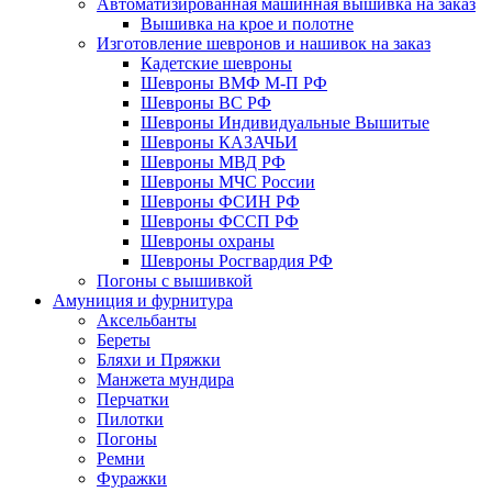
Автоматизированная машинная вышивка на заказ
Вышивка на крое и полотне
Изготовление шевронов и нашивок на заказ
Кадетские шевроны
Шевроны ВМФ М-П РФ
Шевроны ВС РФ
Шевроны Индивидуальные Вышитые
Шевроны КАЗАЧЬИ
Шевроны МВД РФ
Шевроны МЧС России
Шевроны ФСИН РФ
Шевроны ФССП РФ
Шевроны охраны
Шевроны Росгвардия РФ
Погоны с вышивкой
Амуниция и фурнитура
Аксельбанты
Береты
Бляхи и Пряжки
Манжета мундира
Перчатки
Пилотки
Погоны
Ремни
Фуражки