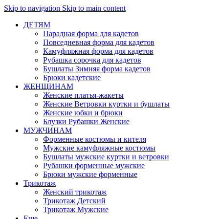
Skip to navigation
Skip to main content
ДЕТЯМ
Парадная форма для кадетов
Повседневная форма для кадетов
Камуфляжная форма для кадетов
Рубашка сорочка для кадетов
Бушлаты Зимняя форма кадетов
Брюки кадетские
ЖЕНЩИНАМ
Женские платья-жакеты
Женские Ветровки куртки и бушлаты
Женские юбки и брюки
Блузки Рубашки Женские
МУЖЧИНАМ
Форменные костюмы и кителя
Мужские камуфляжные костюмы
Бушлаты мужские куртки и ветровки
Рубашки форменные мужские
Брюки мужские форменные
Трикотаж
Женский трикотаж
Трикотаж Детский
Трикотаж Мужские
Еще