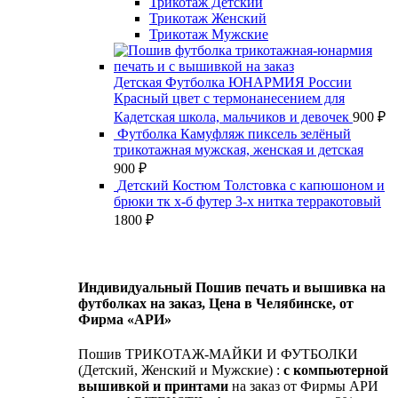
Трикотаж Детский
Трикотаж Женский
Трикотаж Мужские
Детская Футболка ЮНАРМИЯ России
Красный цвет с термонанесением для
Кадетская школа, мальчиков и девочек
900
₽
Футболка Камуфляж пиксель зелёный
трикотажная мужская, женская и детская
900
₽
Детский Костюм Толстовка с капюшоном и
брюки тк х-б футер 3-х нитка терракотовый
1800
₽
Индивидуальный Пошив печать и вышивка на
футболках на заказ, Цена в Челябинске, от
Фирма «АРИ»
Пошив ТРИКОТАЖ-МАЙКИ И ФУТБОЛКИ
(Детский, Женский и Мужские) :
с компьютерной
вышивкой и принтами
на заказ от Фирмы АРИ