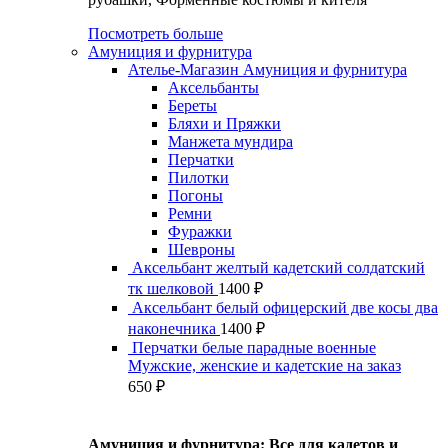
Посмотреть больше
Амуниция и фурнитура
Ателье-Магазин Амуниция и фурнитура
Аксельбанты
Береты
Бляхи и Пряжки
Манжета мундира
Перчатки
Пилотки
Погоны
Ремни
Фуражки
Шевроны
Аксельбант желтый кадетский солдатский
тк шелковой
1400
₽
Аксельбант белый офицерский две косы два
наконечника
1400
₽
Перчатки белые парадные военные
Мужские, женские и кадетские на заказ
650
₽
Амуниция и фурнитура: Все для кадетов и