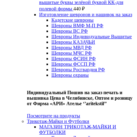
вышитые буквы зелёной буквой КК-для
полевой формы
440
₽
Изготовление шевронов и нашивок на заказ
Кадетские шевроны
Шевроны ВМФ М-П РФ
Шевроны ВС РФ
Шевроны Индивидуальные Вышитые
Шевроны КАЗАЧЬИ
Шевроны МВД РФ
Шевроны МЧС РФ
Шевроны ФСИН РФ
Шевроны ФССП РФ
Шевроны Росгвардия РФ
Шевроны охраны
Индивидуальный Пошив на заказ печать и
вышивка Цена в Челябинске, Оптом и розницу
от Фирма «АРИ» Ателье ‘’aritekstil’’
Посмотрите на продукты
Трикотаж-Майки и Футболки
МАГАЗИН ТРИКОТАЖ-МАЙКИ И
ФУТБОЛКИ