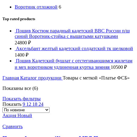
Воротник отложной
6
Top rated products
Пошив Костюм парадный кадетский ВВС России п/ш
синий Воротник-стойка с вышитыми катушками
24800
₽
Аксельбант желтый кадетский солдатский тк шелковой
1400
₽
Пошив Кадетский бушлат с отстегивающимся жилетам
и мех воротником удлиненная куртка зимняя
10500
₽
Главная
Каталог продукции
Товары с меткой «Платье ФСБ»
Показаны все (6)
Показать фильтры
Показать
9
12
18
24
Акция
Новый
Сравнить