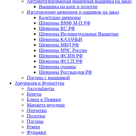
Автоматизированная машинная вышивка на заказ
Вышивка на крое и полотне
Изготовление шевронов и нашивок на заказ
Кадетские шевроны
Шевроны ВМФ М-П РФ
Шевроны ВС РФ
Шевроны Индивидуальные Вышитые
Шевроны КАЗАЧЬИ
Шевроны МВД РФ
Шевроны МЧС России
Шевроны ФСИН РФ
Шевроны ФССП РФ
Шевроны охраны
Шевроны Росгвардия РФ
Погоны с вышивкой
Амуниция и фурнитура
Аксельбанты
Береты
Бляхи и Пряжки
Манжета мундира
Перчатки
Пилотки
Погоны
Ремни
Фуражки