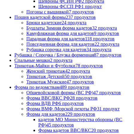
Шевроны ФСИН РФ
2 продукта
Шевроны ФССП РФ
1 продукт
Погоны с вышивкой
7 продуктов
Пошив кадетской формы
237 продуктов
Брюки кадетские
24 продукта
Бушлаты Зимняя форма кадетов
32 продукта
Камуфляжная форма для кадетов
9 продуктов
Парадная форма для кадетов
118 продуктов
Повседневная форма для кадетов
22 продукта
Рубашка сорочка для кадетов
34 продукта
Рубашка / Сорочка / Блузка форменная
87 продуктов
Спальные мешки
2 продукта
Трикотаж-Майки и Футболки
78 продуктов
Женский трикотаж
42 продукта
Трикотаж Детский
50 продуктов
Трикотаж Мужские
47 продуктов
Форма по ведомствам
489 продуктов
Общевойсковой формы (ВС РФ)
47 продуктов
Форма ВВС/ВКС РФ
28 продуктов
Форма ВДВ РФ
6 продуктов
Форма ВМФ /Морской пехоты РФ
31 продукт
Форма для кадетов
229 продуктов
кадетов МО Министерства обороны (ВС
РФ)
45 продуктов
Форма кадетов ВВС/ВКС
20 продуктов