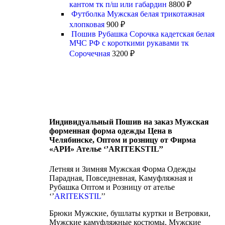
кантом тк п/ш или габардин
8800
₽
Футболка Мужская белая трикотажная
хлопковая
900
₽
Пошив Рубашка Сорочка кадетская белая
МЧС РФ с короткими рукавами тк
Сорочечная
3200
₽
Индивидуальный Пошив на заказ Мужская
форменная форма одежды Цена в
Челябинске, Оптом и розницу от Фирма
«АРИ» Ателье ‘’ARITEKSTIL’’
Летняя и Зимняя Мужская Форма Одежды
Парадная, Повседневная, Камуфляжная и
Рубашка Оптом и Розницу от ателье
‘’
ARITEKSTIL
’’
Брюки Мужские, бушлаты куртки и Ветровки,
Мужские камуфляжные костюмы, Мужские