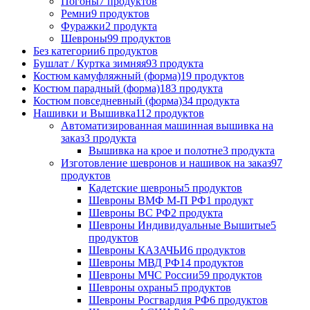
Погоны
7 продуктов
Ремни
9 продуктов
Фуражки
2 продукта
Шевроны
99 продуктов
Без категории
6 продуктов
Бушлат / Куртка зимняя
93 продукта
Костюм камуфляжный (форма)
19 продуктов
Костюм парадный (форма)
183 продукта
Костюм повседневный (форма)
34 продукта
Нашивки и Вышивка
112 продуктов
Автоматизированная машинная вышивка на
заказ
3 продукта
Вышивка на крое и полотне
3 продукта
Изготовление шевронов и нашивок на заказ
97
продуктов
Кадетские шевроны
5 продуктов
Шевроны ВМФ М-П РФ
1 продукт
Шевроны ВС РФ
2 продукта
Шевроны Индивидуальные Вышитые
5
продуктов
Шевроны КАЗАЧЬИ
6 продуктов
Шевроны МВД РФ
14 продуктов
Шевроны МЧС России
59 продуктов
Шевроны охраны
5 продуктов
Шевроны Росгвардия РФ
6 продуктов