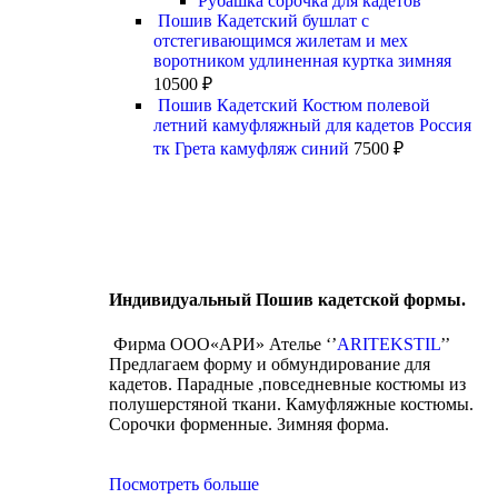
Рубашка сорочка для кадетов
Пошив Кадетский бушлат с
отстегивающимся жилетам и мех
воротником удлиненная куртка зимняя
10500
₽
Пошив Кадетский Костюм полевой
летний камуфляжный для кадетов Россия
тк Грета камуфляж синий
7500
₽
Индивидуальный Пошив кадетской формы.
Фирма ООО«АРИ» Ателье ‘’
ARITEKSTIL
’’
Предлагаем форму и обмундирование для
кадетов. Парадные ,повседневные костюмы из
полушерстяной ткани. Камуфляжные костюмы.
Сорочки форменные. Зимняя форма.
Посмотреть больше