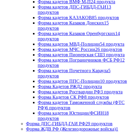
Форма кадетов ВМФ М-П
24 продукта
Форма кадетов ДПС-ГИБДД-ГАИ
13
продуктов
Форма кадетов КАЗАКОВ
85 продуктов
Форма кадетов Казаков Донских
15
продуктов
Форма кадетов Казаков Оренбургских
14
продуктов
Форма кадетов МВД-Полиции
54 продукта
Форма кадетов МЧС России
26 продуктов
Форма кадетов Пионерская СШ
3 продукта
Форма кадетов Пограничников ФСБ РФ
12
продуктов
Форма кадетов Почетного Караула
5
продуктов
Форма кадетов ППС-Полиции
10 продуктов
Форма Кадетов РЖД
2 продукта
Форма кадетов Росгвардии РФ
3 продукта
Форма Кадетов СК РФ
8 продуктов
Форма кадетов Таможенной службы (ФТС
РФ)
6 продуктов
Форма кадетов Юстиции/ФСИН
18
продуктов
Форма ДПС-ГИБДД-ГАИ РФ
29 продуктов
Форма ЖДВ РФ (Железнодорожные войска)
1