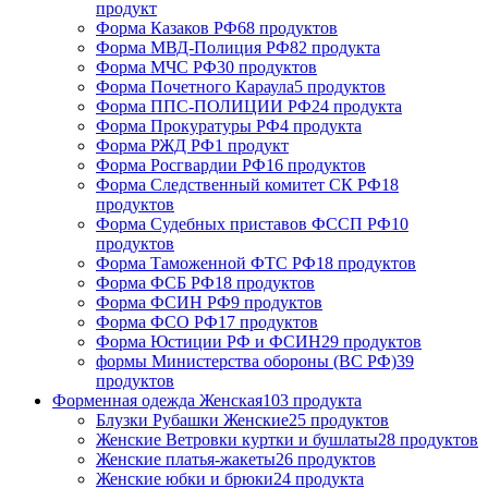
продукт
Форма Казаков РФ
68 продуктов
Форма МВД-Полиция РФ
82 продукта
Форма МЧС РФ
30 продуктов
Форма Почетного Караула
5 продуктов
Форма ППС-ПОЛИЦИИ РФ
24 продукта
Форма Прокуратуры РФ
4 продукта
Форма РЖД РФ
1 продукт
Форма Росгвардии РФ
16 продуктов
Форма Следственный комитет СК РФ
18
продуктов
Форма Судебных приставов ФССП РФ
10
продуктов
Форма Таможенной ФТС РФ
18 продуктов
Форма ФСБ РФ
18 продуктов
Форма ФСИН РФ
9 продуктов
Форма ФСО РФ
17 продуктов
Форма Юстиции РФ и ФСИН
29 продуктов
формы Министерства обороны (ВС РФ)
39
продуктов
Форменная одежда Женская
103 продукта
Блузки Рубашки Женские
25 продуктов
Женские Ветровки куртки и бушлаты
28 продуктов
Женские платья-жакеты
26 продуктов
Женские юбки и брюки
24 продукта