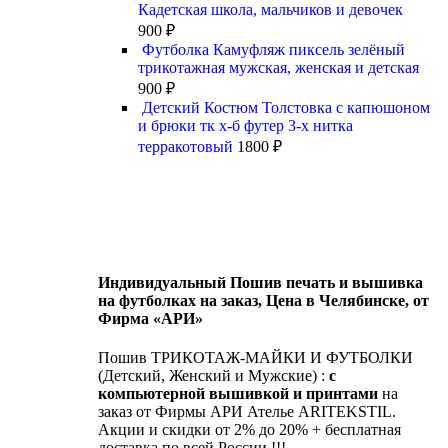
Кадетская школа, мальчиков и девочек
900
₽
Футболка Камуфляж пиксель зелёный
трикотажная мужская, женская и детская
900
₽
Детский Костюм Толстовка с капюшоном
и брюки тк х-б футер 3-х нитка
терракотовый
1800
₽
Индивидуальный Пошив печать и вышивка
на футболках на заказ, Цена в Челябинске, от
Фирма «АРИ»
Пошив ТРИКОТАЖ-МАЙКИ И ФУТБОЛКИ
(Детский, Женский и Мужские) :
с
компьютерной вышивкой и принтами
на
заказ от Фирмы АРИ Ателье ARITEKSTIL.
Акции и скидки от 2% до 20% + бесплатная
доставка по всей России !!!