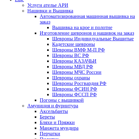
Услуги ателье АРИ
Нашивки и Вышивка
Автоматизированная машинная вышивка на
заказ
Вышивка на крое и полотне
Изготовление шевронов и нашивок на заказ
Шевроны Индивидуальные Вышитые
Кадетские шевроны
Шевроны ВМФ М-П РФ
Шевроны ВС РФ
Шевроны КАЗАЧЬИ
Шевроны МВД РФ
Шевроны МЧС России
Шевроны охраны
Шевроны Росгвардия РФ
Шевроны ФСИН РФ
Шевроны ФССП РФ
Погоны с вышивкой
Амуниция и фурнитура
Аксельбанты
Береты
Бляхи и Пряжки
Манжета мундира
Перчатки