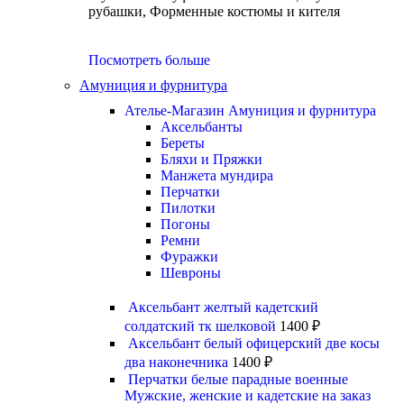
рубашки, Форменные костюмы и кителя
Посмотреть больше
Амуниция и фурнитура
Ателье-Магазин Амуниция и фурнитура
Аксельбанты
Береты
Бляхи и Пряжки
Манжета мундира
Перчатки
Пилотки
Погоны
Ремни
Фуражки
Шевроны
Аксельбант желтый кадетский
солдатский тк шелковой
1400
₽
Аксельбант белый офицерский две косы
два наконечника
1400
₽
Перчатки белые парадные военные
Мужские, женские и кадетские на заказ