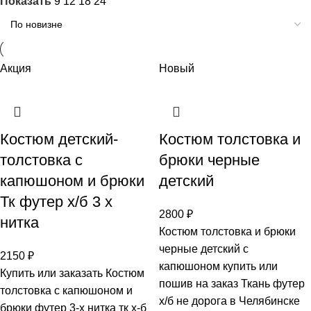
Показать
9
12
18
24
Акция
Новый
Костюм детский-
Костюм толстовка и
толстовка с
брюки черные
капюшоном и брюки
детский
Тк футер х/б 3 х
2800
₽
нитка
Костюм толстовка и брюки
черные детский с
2150
₽
капюшоном купить или
Купить или заказать Костюм
пошив на заказ Ткань футер
толстовка с капюшоном и
х/б не дорога в Челябинске
брюки футер 3-х нитка тк х-б