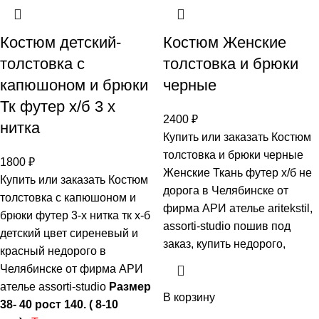
Костюм детский-
Костюм Женские
толстовка с
толстовка и брюки
капюшоном и брюки
черные
Тк футер х/б 3 х
2400
₽
нитка
Купить или заказать Костюм
толстовка и брюки черные
1800
₽
Женские Ткань футер х/б не
Купить или заказать Костюм
дорога в Челябинске от
толстовка с капюшоном и
фирма АРИ ателье aritekstil,
брюки футер 3-х нитка тк х-б
assorti-studio пошив под
детский цвет сиреневый и
заказ, купить недорого,
красный недорого в
Челябинске от фирма АРИ
ателье assorti-studio
Размер
В корзину
38- 40 рост 140. ( 8-10