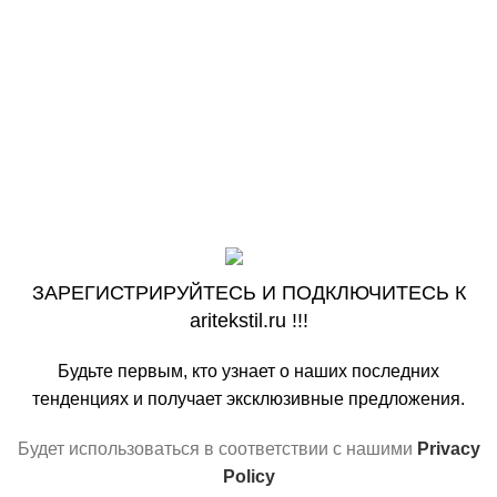
SPETSVOIN.RU
KADETSKAYAFORMA
ASSORTI-STUDIO.COM
ASSORTI-STUDIO.RU
VK
OK
На основе
ООО «АРИ» ‘’ARITEKSTIL’’
copyright ©2009-
2026
.
Наша цель! Ваш комфорт !
ЗАРЕГИСТРИРУЙТЕСЬ И ПОДКЛЮЧИТЕСЬ К
aritekstil.ru !!!
Будьте первым, кто узнает о наших последних
тенденциях и получает эксклюзивные предложения.
Будет использоваться в соответствии с нашими
Privacy
Policy