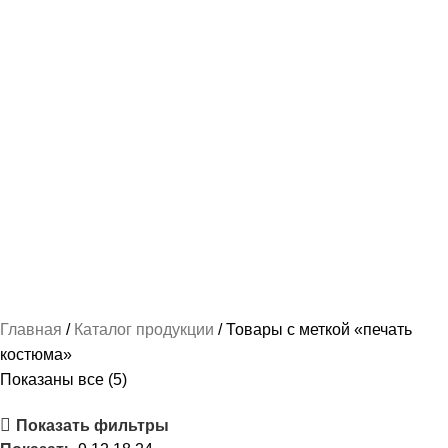
НАШИВКИ И ВЫШИВКА
112 ПРОДУКТОВ
ПОШИВ КАДЕТСКОЙ ФОРМЫ
237 ПРОДУКТОВ
РУБАШКА / СОРОЧКА / БЛУЗКА ФОРМЕННАЯ
87 ПРОДУКТОВ
СПАЛЬНЫЕ МЕШКИ
2 ПРОДУКТА
ТРИКОТАЖ-МАЙКИ И ФУТБОЛКИ
78 ПРОДУКТОВ
ФОРМА ПО ВЕДОМСТВАМ
489 ПРОДУКТОВ
ФОРМЕННАЯ ОДЕЖДА ЖЕНСКАЯ
103 ПРОДУКТА
ФОРМЕННАЯ ОДЕЖДА МУЖСКАЯ
163 ПРОДУКТА
Главная
Каталог продукции
Товары с меткой «печать
костюма»
Показаны все (5)
Показать фильтры