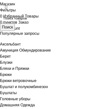
Магазин
Фильтры
0
Избранный Товары
0
пунктов
Заказ
Поиск
My account
Популярные запросы
Аксельбант
Амуниция Обмундирование
Берет
Блузки
Бляхи и Пряжки
Брюки
Брюки ветровочные
Бушлат и полукомбинезон
Бушлаты
Головные уборы
Домашняя Одежда