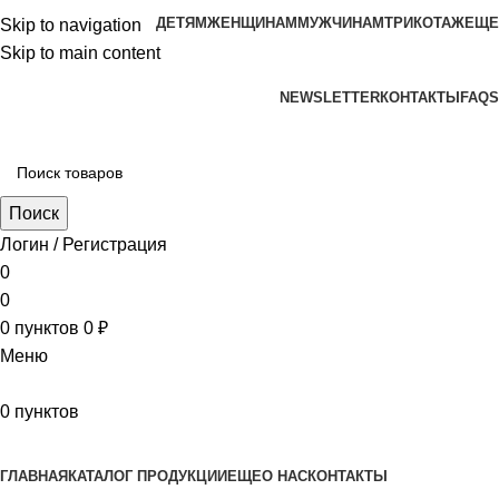
ДЕТЯМ
ЖЕНЩИНАМ
МУЖЧИНАМ
ТРИКОТАЖ
ЕЩЕ
Skip to navigation
Skip to main content
aritekstil@mail.ru +79226990188 , +79097440850…
NEWSLETTER
КОНТАКТЫ
FAQS
Поиск
Логин / Регистрация
0
0
0
пунктов
0
₽
Меню
0
пунктов
Наш каталог
ГЛАВНАЯ
КАТАЛОГ ПРОДУКЦИИ
ЕЩЕ
О НАС
КОНТАКТЫ