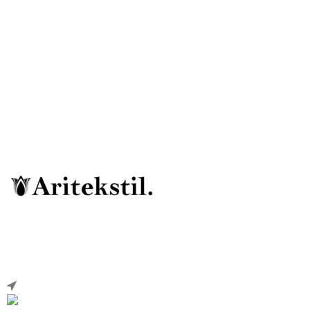
ARITEKSTIL
Ателье Военная форма для Кадетов, МВД-
ПОЛИЦИЯ, МЧС, КАЗАКОВ, ДПС, ВВС. ППС,
ЮСТИЦИЯ...итд
454010 Челябинск Копейское шоссе дом 48/2
Телефон: +7 (922) 699-01-88