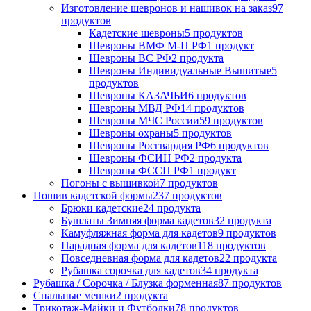
Изготовление шевронов и нашивок на заказ
97
продуктов
Кадетские шевроны
5 продуктов
Шевроны ВМФ М-П РФ
1 продукт
Шевроны ВС РФ
2 продукта
Шевроны Индивидуальные Вышитые
5
продуктов
Шевроны КАЗАЧЬИ
6 продуктов
Шевроны МВД РФ
14 продуктов
Шевроны МЧС России
59 продуктов
Шевроны охраны
5 продуктов
Шевроны Росгвардия РФ
6 продуктов
Шевроны ФСИН РФ
2 продукта
Шевроны ФССП РФ
1 продукт
Погоны с вышивкой
7 продуктов
Пошив кадетской формы
237 продуктов
Брюки кадетские
24 продукта
Бушлаты Зимняя форма кадетов
32 продукта
Камуфляжная форма для кадетов
9 продуктов
Парадная форма для кадетов
118 продуктов
Повседневная форма для кадетов
22 продукта
Рубашка сорочка для кадетов
34 продукта
Рубашка / Сорочка / Блузка форменная
87 продуктов
Спальные мешки
2 продукта
Трикотаж-Майки и Футболки
78 продуктов