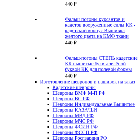
440
₽
Фальш-погоны курсантов и
кадетов вооруженные силы КК -
кадетский корпус Вышивка
желтого цвета на КМФ ткани
440
₽
Фальш-погоны СТЕПЬ кадетские
КК вышитые буквы зелёной
буквой КК-для полевой формы
440
₽
Изготовление шевронов и нашивок на заказ
Кадетские шевроны
Шевроны ВМФ М-П РФ
Шевроны ВС РФ
Шевроны Индивидуальные Вышитые
Шевроны КАЗАЧЬИ
Шевроны МВД РФ
Шевроны МЧС РФ
Шевроны ФСИН РФ
Шевроны ФССП РФ
Шевроны Росгвардия РФ