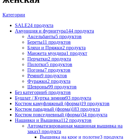
Категории
SALE
24 продукта
Амуниция и фурнитура
144 продукта
Аксельбанты
5 продуктов
Береты
11 продуктов
Бляхи и Пряжки
2 продукта
Манжета мундира
1 продукт
Перчатки
2 продукта
Пилотки
5 продуктов
Погоны
7 продуктов
Ремни
9 продуктов
Фуражки
2 продукта
Шевроны
99 продуктов
Без категории
6 продуктов
Бушлат / Куртка зимняя
93 продукта
Костюм камуфляжный (форма)
19 продуктов
Костюм парадный (форма)
183 продукта
Костюм повседневный (форма)
34 продукта
Нашивки и Вышивка
112 продуктов
Автоматизированная машинная вышивка на
заказ
3 продукта
Вышивка на крое и полотне
3 продукта