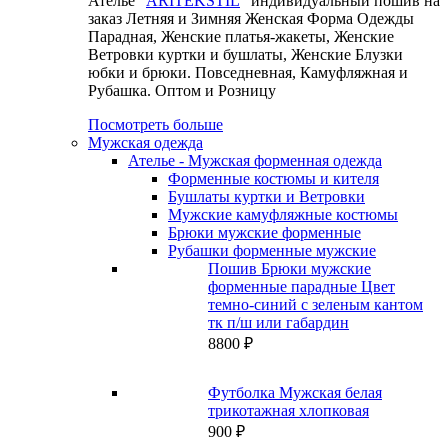
Ателье “
ARITEKSTIL
” индивидуальный пошив на
заказ Летняя и Зимняя Женская Форма Одежды
Парадная, Женские платья-жакеты, Женские
Ветровки куртки и бушлаты, Женские Блузки
юбки и брюки. Повседневная, Камуфляжная и
Рубашка. Оптом и Розницу
Посмотреть больше
Мужская одежда
Ателье - Мужская форменная одежда
Форменные костюмы и кителя
Бушлаты куртки и Ветровки
Мужские камуфляжные костюмы
Брюки мужские форменные
Рубашки форменные мужские
Пошив Брюки мужские
форменные парадные Цвет
темно-синий с зеленым кантом
тк п/ш или габардин
8800
₽
Футболка Мужская белая
трикотажная хлопковая
900
₽