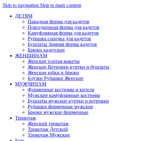
Skip to navigation
Skip to main content
ДЕТЯМ
Парадная форма для кадетов
Повседневная форма для кадетов
Камуфляжная форма для кадетов
Рубашка сорочка для кадетов
Бушлаты Зимняя форма кадетов
Брюки кадетские
ЖЕНЩИНАМ
Женские платья-жакеты
Женские Ветровки куртки и бушлаты
Женские юбки и брюки
Блузки Рубашки Женские
МУЖЧИНАМ
Форменные костюмы и кителя
Мужские камуфляжные костюмы
Бушлаты мужские куртки и ветровки
Рубашки форменные мужские
Брюки мужские форменные
Трикотаж
Женский трикотаж
Трикотаж Детский
Трикотаж Мужские
Еще