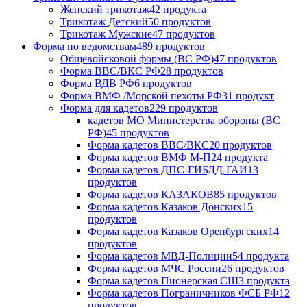
Женский трикотаж
42 продукта
Трикотаж Детский
50 продуктов
Трикотаж Мужские
47 продуктов
Форма по ведомствам
489 продуктов
Общевойсковой формы (ВС РФ)
47 продуктов
Форма ВВС/ВКС РФ
28 продуктов
Форма ВДВ РФ
6 продуктов
Форма ВМФ /Морской пехоты РФ
31 продукт
Форма для кадетов
229 продуктов
кадетов МО Министерства обороны (ВС
РФ)
45 продуктов
Форма кадетов ВВС/ВКС
20 продуктов
Форма кадетов ВМФ М-П
24 продукта
Форма кадетов ДПС-ГИБДД-ГАИ
13
продуктов
Форма кадетов КАЗАКОВ
85 продуктов
Форма кадетов Казаков Донских
15
продуктов
Форма кадетов Казаков Оренбургских
14
продуктов
Форма кадетов МВД-Полиции
54 продукта
Форма кадетов МЧС России
26 продуктов
Форма кадетов Пионерская СШ
3 продукта
Форма кадетов Пограничников ФСБ РФ
12
продуктов