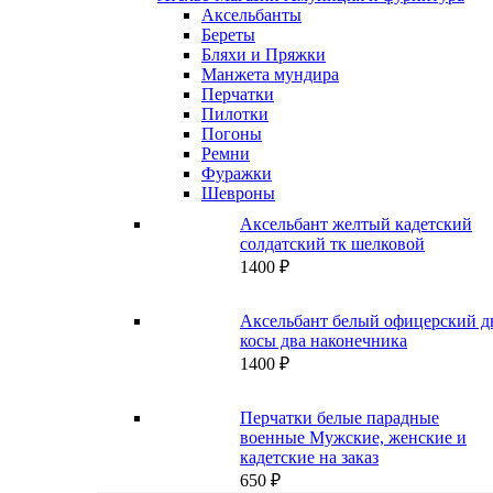
Аксельбанты
Береты
Бляхи и Пряжки
Манжета мундира
Перчатки
Пилотки
Погоны
Ремни
Фуражки
Шевроны
Аксельбант желтый кадетский
солдатский тк шелковой
1400
₽
Аксельбант белый офицерский д
косы два наконечника
1400
₽
Перчатки белые парадные
военные Мужские, женские и
кадетские на заказ
650
₽