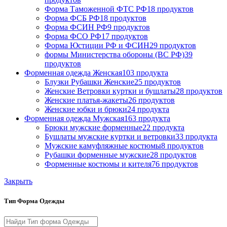
Форма Таможенной ФТС РФ
18 продуктов
Форма ФСБ РФ
18 продуктов
Форма ФСИН РФ
9 продуктов
Форма ФСО РФ
17 продуктов
Форма Юстиции РФ и ФСИН
29 продуктов
формы Министерства обороны (ВС РФ)
39
продуктов
Форменная одежда Женская
103 продукта
Блузки Рубашки Женские
25 продуктов
Женские Ветровки куртки и бушлаты
28 продуктов
Женские платья-жакеты
26 продуктов
Женские юбки и брюки
24 продукта
Форменная одежда Мужская
163 продукта
Брюки мужские форменные
22 продукта
Бушлаты мужские куртки и ветровки
33 продукта
Мужские камуфляжные костюмы
8 продуктов
Рубашки форменные мужские
28 продуктов
Форменные костюмы и кителя
76 продуктов
Закрыть
Тип Форма Одежды