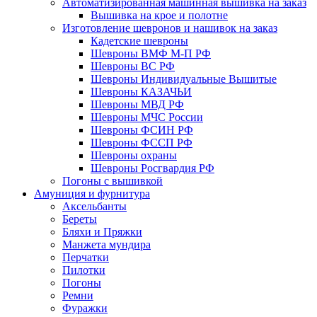
Автоматизированная машинная вышивка на заказ
Вышивка на крое и полотне
Изготовление шевронов и нашивок на заказ
Кадетские шевроны
Шевроны ВМФ М-П РФ
Шевроны ВС РФ
Шевроны Индивидуальные Вышитые
Шевроны КАЗАЧЬИ
Шевроны МВД РФ
Шевроны МЧС России
Шевроны ФСИН РФ
Шевроны ФССП РФ
Шевроны охраны
Шевроны Росгвардия РФ
Погоны с вышивкой
Амуниция и фурнитура
Аксельбанты
Береты
Бляхи и Пряжки
Манжета мундира
Перчатки
Пилотки
Погоны
Ремни
Фуражки