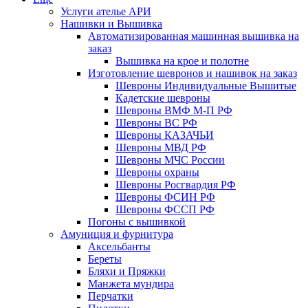
Услуги ателье АРИ
Нашивки и Вышивка
Автоматизированная машинная вышивка на
заказ
Вышивка на крое и полотне
Изготовление шевронов и нашивок на заказ
Шевроны Индивидуальные Вышитые
Кадетские шевроны
Шевроны ВМФ М-П РФ
Шевроны ВС РФ
Шевроны КАЗАЧЬИ
Шевроны МВД РФ
Шевроны МЧС России
Шевроны охраны
Шевроны Росгвардия РФ
Шевроны ФСИН РФ
Шевроны ФССП РФ
Погоны с вышивкой
Амуниция и фурнитура
Аксельбанты
Береты
Бляхи и Пряжки
Манжета мундира
Перчатки