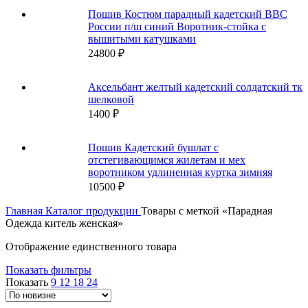
Пошив Костюм парадный кадетский ВВС
России п/ш синий Воротник-стойка с
вышитыми катушками
24800
₽
Аксельбант желтый кадетский солдатский тк
шелковой
1400
₽
Пошив Кадетский бушлат с
отстегивающимся жилетам и мех
воротником удлиненная куртка зимняя
10500
₽
Главная
Каталог продукции
Товары с меткой «Парадная
Одежда китель женская»
Отображение единственного товара
Показать фильтры
Показать
9
12
18
24