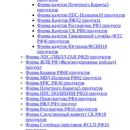
Форма кадетов Почетного Караула
5
продуктов
Форма кадетов ППС-Полиции
10 продуктов
Форма Кадетов РЖД
2 продукта
Форма кадетов Росгвардии РФ
3 продукта
Форма Кадетов СК РФ
8 продуктов
Форма кадетов Таможенной службы (ФТС
РФ)
6 продуктов
Форма кадетов Юстиции/ФСИН
18
продуктов
Форма ДПС-ГИБДД-ГАИ РФ
29 продуктов
Форма ЖДВ РФ (Железнодорожные войска)
1
продукт
Форма Казаков РФ
68 продуктов
Форма МВД-Полиция РФ
82 продукта
Форма МЧС РФ
30 продуктов
Форма Почетного Караула
5 продуктов
Форма ППС-ПОЛИЦИИ РФ
24 продукта
Форма Прокуратуры РФ
4 продукта
Форма РЖД РФ
1 продукт
Форма Росгвардии РФ
16 продуктов
Форма Следственный комитет СК РФ
18
продуктов
Форма Судебных приставов ФССП РФ
10
продуктов