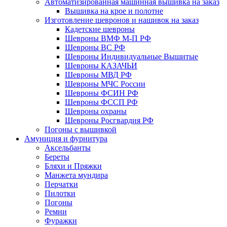
Автоматизированная машинная вышивка на заказ
Вышивка на крое и полотне
Изготовление шевронов и нашивок на заказ
Кадетские шевроны
Шевроны ВМФ М-П РФ
Шевроны ВС РФ
Шевроны Индивидуальные Вышитые
Шевроны КАЗАЧЬИ
Шевроны МВД РФ
Шевроны МЧС России
Шевроны ФСИН РФ
Шевроны ФССП РФ
Шевроны охраны
Шевроны Росгвардия РФ
Погоны с вышивкой
Амуниция и фурнитура
Аксельбанты
Береты
Бляхи и Пряжки
Манжета мундира
Перчатки
Пилотки
Погоны
Ремни
Фуражки