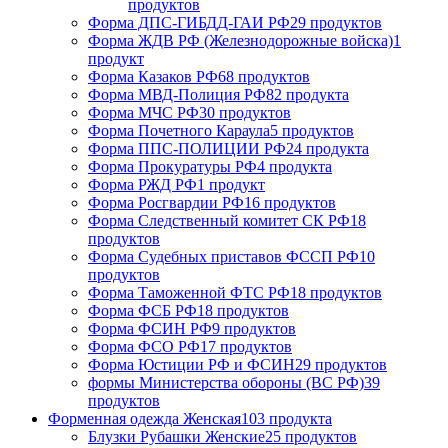
продуктов
Форма ДПС-ГИБДД-ГАИ РФ
29 продуктов
Форма ЖДВ РФ (Железнодорожные войска)
1
продукт
Форма Казаков РФ
68 продуктов
Форма МВД-Полиция РФ
82 продукта
Форма МЧС РФ
30 продуктов
Форма Почетного Караула
5 продуктов
Форма ППС-ПОЛИЦИИ РФ
24 продукта
Форма Прокуратуры РФ
4 продукта
Форма РЖД РФ
1 продукт
Форма Росгвардии РФ
16 продуктов
Форма Следственный комитет СК РФ
18
продуктов
Форма Судебных приставов ФССП РФ
10
продуктов
Форма Таможенной ФТС РФ
18 продуктов
Форма ФСБ РФ
18 продуктов
Форма ФСИН РФ
9 продуктов
Форма ФСО РФ
17 продуктов
Форма Юстиции РФ и ФСИН
29 продуктов
формы Министерства обороны (ВС РФ)
39
продуктов
Форменная одежда Женская
103 продукта
Блузки Рубашки Женские
25 продуктов