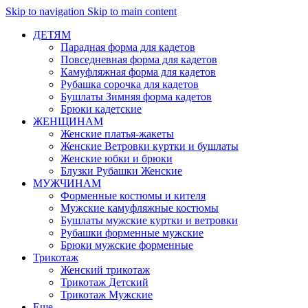
Skip to navigation
Skip to main content
ДЕТЯМ
Парадная форма для кадетов
Повседневная форма для кадетов
Камуфляжная форма для кадетов
Рубашка сорочка для кадетов
Бушлаты Зимняя форма кадетов
Брюки кадетские
ЖЕНЩИНАМ
Женские платья-жакеты
Женские Ветровки куртки и бушлаты
Женские юбки и брюки
Блузки Рубашки Женские
МУЖЧИНАМ
Форменные костюмы и кителя
Мужские камуфляжные костюмы
Бушлаты мужские куртки и ветровки
Рубашки форменные мужские
Брюки мужские форменные
Трикотаж
Женский трикотаж
Трикотаж Детский
Трикотаж Мужские
Еще