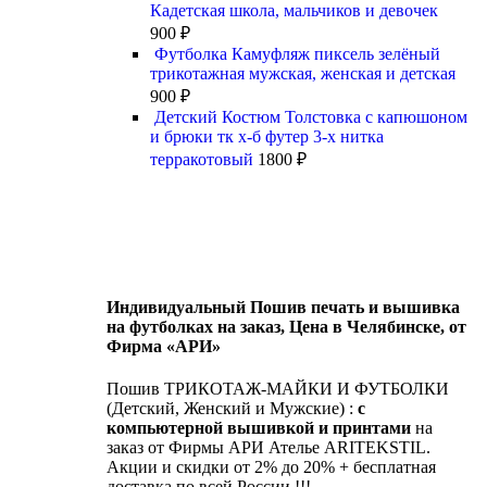
Кадетская школа, мальчиков и девочек
900
₽
Футболка Камуфляж пиксель зелёный
трикотажная мужская, женская и детская
900
₽
Детский Костюм Толстовка с капюшоном
и брюки тк х-б футер 3-х нитка
терракотовый
1800
₽
Индивидуальный Пошив печать и вышивка
на футболках на заказ, Цена в Челябинске, от
Фирма «АРИ»
Пошив ТРИКОТАЖ-МАЙКИ И ФУТБОЛКИ
(Детский, Женский и Мужские) :
с
компьютерной вышивкой и принтами
на
заказ от Фирмы АРИ Ателье ARITEKSTIL.
Акции и скидки от 2% до 20% + бесплатная
доставка по всей России !!!