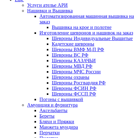
Услуги ателье АРИ
Нашивки и Вышивка
Автоматизированная машинная вышивка на
заказ
Вышивка на крое и полотне
Изготовление шевронов и нашивок на заказ
Шевроны Индивидуальные Вышитые
Кадетские шевроны
Шевроны ВМФ М-П РФ
Шевроны ВС РФ
Шевроны КАЗАЧЬИ
Шевроны МВД РФ
Шевроны МЧС России
Шевроны охраны
Шевроны Росгвардия РФ
Шевроны ФСИН РФ
Шевроны ФССП РФ
Погоны с вышивкой
Амуниция и фурнитура
Аксельбанты
Береты
Бляхи и Пряжки
Манжета мундира
Перчатки