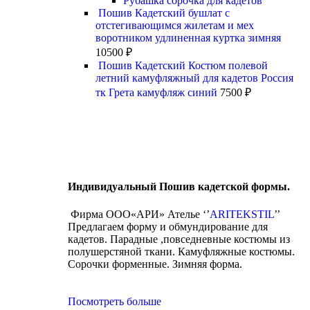
Рубашка сорочка для кадетов
Пошив Кадетский бушлат с
отстегивающимся жилетам и мех
воротником удлиненная куртка зимняя
10500
₽
Пошив Кадетский Костюм полевой
летний камуфляжный для кадетов Россия
тк Грета камуфляж синий
7500
₽
Индивидуальный Пошив кадетской формы.
Фирма ООО«АРИ» Ателье ‘’
ARITEKSTIL
’’
Предлагаем форму и обмундирование для
кадетов. Парадные ,повседневные костюмы из
полушерстяной ткани. Камуфляжные костюмы.
Сорочки форменные. Зимняя форма.
Посмотреть больше