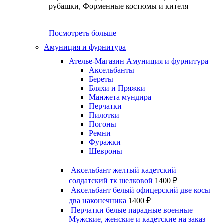
рубашки, Форменные костюмы и кителя
Посмотреть больше
Амуниция и фурнитура
Ателье-Магазин Амуниция и фурнитура
Аксельбанты
Береты
Бляхи и Пряжки
Манжета мундира
Перчатки
Пилотки
Погоны
Ремни
Фуражки
Шевроны
Аксельбант желтый кадетский
солдатский тк шелковой
1400
₽
Аксельбант белый офицерский две косы
два наконечника
1400
₽
Перчатки белые парадные военные
Мужские, женские и кадетские на заказ