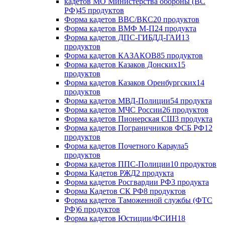
кадетов МО Министерства обороны (ВС
РФ)
45 продуктов
Форма кадетов ВВС/ВКС
20 продуктов
Форма кадетов ВМФ М-П
24 продукта
Форма кадетов ДПС-ГИБДД-ГАИ
13
продуктов
Форма кадетов КАЗАКОВ
85 продуктов
Форма кадетов Казаков Донских
15
продуктов
Форма кадетов Казаков Оренбургских
14
продуктов
Форма кадетов МВД-Полиции
54 продукта
Форма кадетов МЧС России
26 продуктов
Форма кадетов Пионерская СШ
3 продукта
Форма кадетов Пограничников ФСБ РФ
12
продуктов
Форма кадетов Почетного Караула
5
продуктов
Форма кадетов ППС-Полиции
10 продуктов
Форма Кадетов РЖД
2 продукта
Форма кадетов Росгвардии РФ
3 продукта
Форма Кадетов СК РФ
8 продуктов
Форма кадетов Таможенной службы (ФТС
РФ)
6 продуктов
Форма кадетов Юстиции/ФСИН
18