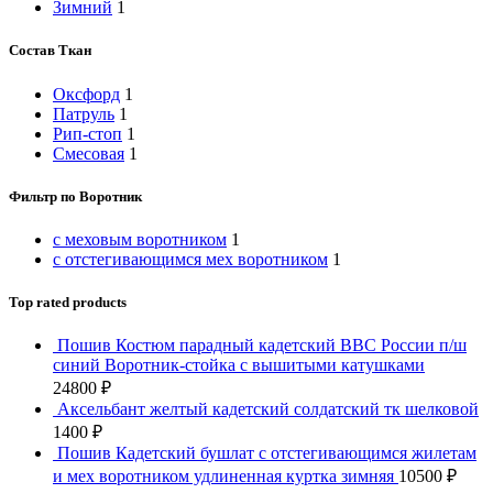
Зимний
1
Состав Ткан
Оксфорд
1
Патруль
1
Рип-стоп
1
Смесовая
1
Фильтр по Воротник
с меховым воротником
1
с отстегивающимся мех воротником
1
Top rated products
Пошив Костюм парадный кадетский ВВС России п/ш
синий Воротник-стойка с вышитыми катушками
24800
₽
Аксельбант желтый кадетский солдатский тк шелковой
1400
₽
Пошив Кадетский бушлат с отстегивающимся жилетам
и мех воротником удлиненная куртка зимняя
10500
₽