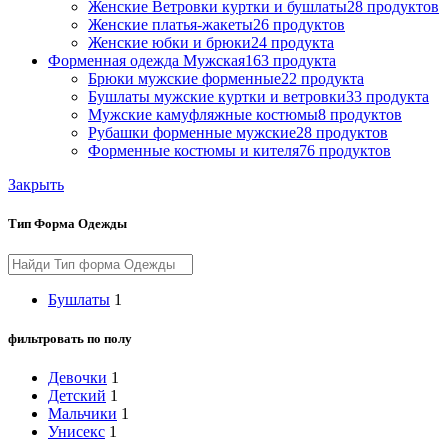
Женские Ветровки куртки и бушлаты
28 продуктов
Женские платья-жакеты
26 продуктов
Женские юбки и брюки
24 продукта
Форменная одежда Мужская
163 продукта
Брюки мужские форменные
22 продукта
Бушлаты мужские куртки и ветровки
33 продукта
Мужские камуфляжные костюмы
8 продуктов
Рубашки форменные мужские
28 продуктов
Форменные костюмы и кителя
76 продуктов
Закрыть
Тип Форма Одежды
Бушлаты
1
фильтровать по полу
Девочки
1
Детский
1
Мальчики
1
Унисекс
1