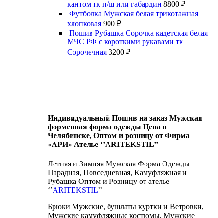
кантом тк п/ш или габардин
8800
₽
Футболка Мужская белая трикотажная
хлопковая
900
₽
Пошив Рубашка Сорочка кадетская белая
МЧС РФ с короткими рукавами тк
Сорочечная
3200
₽
Индивидуальный Пошив на заказ Мужская
форменная форма одежды Цена в
Челябинске, Оптом и розницу от Фирма
«АРИ» Ателье ‘’ARITEKSTIL’’
Летняя и Зимняя Мужская Форма Одежды
Парадная, Повседневная, Камуфляжная и
Рубашка Оптом и Розницу от ателье
‘’
ARITEKSTIL
’’
Брюки Мужские, бушлаты куртки и Ветровки,
Мужские камуфляжные костюмы, Мужские