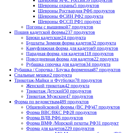
Шевроны МЧС России
59 продуктов
Шевроны охраны
5 продуктов
Шевроны Росгвардия РФ
6 продуктов
Шевроны ФСИН РФ
2 продукта
Шевроны ФССП РФ
1 продукт
Погоны с вышивкой
7 продуктов
Пошив кадетской формы
237 продуктов
Брюки кадетские
24 продукта
Бушлаты Зимняя форма кадетов
32 продукта
Камуфляжная форма для кадетов
9 продуктов
Парадная форма для кадетов
118 продуктов
Повседневная форма для кадетов
22 продукта
Рубашка сорочка для кадетов
34 продукта
Рубашка / Сорочка / Блузка форменная
87 продуктов
Спальные мешки
2 продукта
Трикотаж-Майки и Футболки
78 продуктов
Женский трикотаж
42 продукта
Трикотаж Детский
50 продуктов
Трикотаж Мужские
47 продуктов
Форма по ведомствам
489 продуктов
Общевойсковой формы (ВС РФ)
47 продуктов
Форма ВВС/ВКС РФ
28 продуктов
Форма ВДВ РФ
6 продуктов
Форма ВМФ /Морской пехоты РФ
31 продукт
Форма для кадетов
229 продуктов