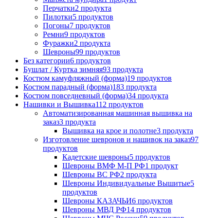
Перчатки
2 продукта
Пилотки
5 продуктов
Погоны
7 продуктов
Ремни
9 продуктов
Фуражки
2 продукта
Шевроны
99 продуктов
Без категории
6 продуктов
Бушлат / Куртка зимняя
93 продукта
Костюм камуфляжный (форма)
19 продуктов
Костюм парадный (форма)
183 продукта
Костюм повседневный (форма)
34 продукта
Нашивки и Вышивка
112 продуктов
Автоматизированная машинная вышивка на
заказ
3 продукта
Вышивка на крое и полотне
3 продукта
Изготовление шевронов и нашивок на заказ
97
продуктов
Кадетские шевроны
5 продуктов
Шевроны ВМФ М-П РФ
1 продукт
Шевроны ВС РФ
2 продукта
Шевроны Индивидуальные Вышитые
5
продуктов
Шевроны КАЗАЧЬИ
6 продуктов
Шевроны МВД РФ
14 продуктов