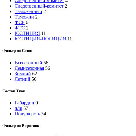
Следственный Комитет
4
Следственный-комитет
2
Таможенный
2
Таможни
2
ФСБ
6
ФТС
2
ЮСТИЦИЯ
11
ЮСТИЦИЯ-ПОЛИЦИЯ
11
Фильтр по Сезон
Всесезонный
56
Демисезонная
56
Зимний
62
Летний
56
Состав Ткан
Габардин
9
п/ш
57
Полушерсть
54
Фильтр по Воротник