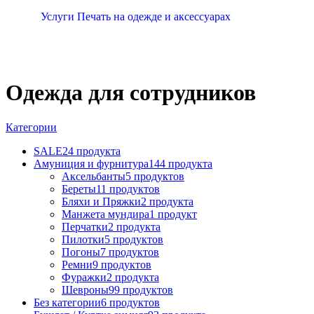
Услуги Печать на одежде и аксессуарах
Одежда для сотрудников
Категории
SALE
24 продукта
Амуниция и фурнитура
144 продукта
Аксельбанты
5 продуктов
Береты
11 продуктов
Бляхи и Пряжки
2 продукта
Манжета мундира
1 продукт
Перчатки
2 продукта
Пилотки
5 продуктов
Погоны
7 продуктов
Ремни
9 продуктов
Фуражки
2 продукта
Шевроны
99 продуктов
Без категории
6 продуктов