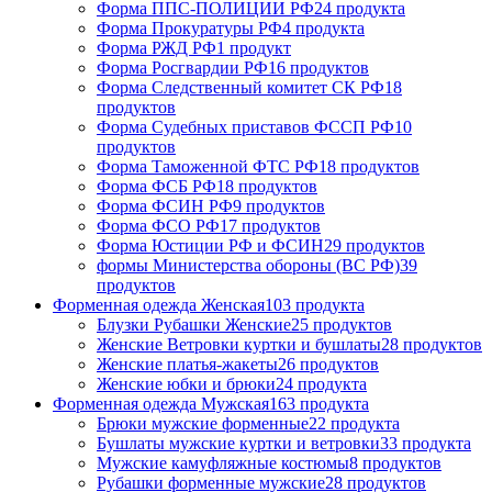
Форма ППС-ПОЛИЦИИ РФ
24 продукта
Форма Прокуратуры РФ
4 продукта
Форма РЖД РФ
1 продукт
Форма Росгвардии РФ
16 продуктов
Форма Следственный комитет СК РФ
18
продуктов
Форма Судебных приставов ФССП РФ
10
продуктов
Форма Таможенной ФТС РФ
18 продуктов
Форма ФСБ РФ
18 продуктов
Форма ФСИН РФ
9 продуктов
Форма ФСО РФ
17 продуктов
Форма Юстиции РФ и ФСИН
29 продуктов
формы Министерства обороны (ВС РФ)
39
продуктов
Форменная одежда Женская
103 продукта
Блузки Рубашки Женские
25 продуктов
Женские Ветровки куртки и бушлаты
28 продуктов
Женские платья-жакеты
26 продуктов
Женские юбки и брюки
24 продукта
Форменная одежда Мужская
163 продукта
Брюки мужские форменные
22 продукта
Бушлаты мужские куртки и ветровки
33 продукта
Мужские камуфляжные костюмы
8 продуктов
Рубашки форменные мужские
28 продуктов