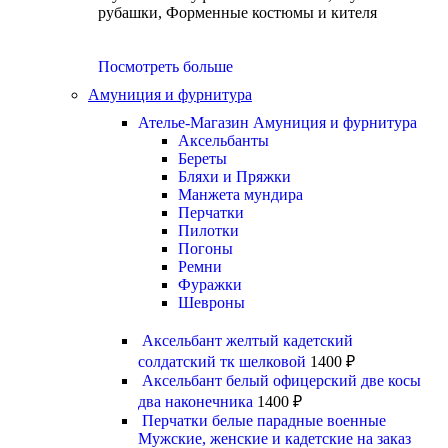
рубашки, Форменные костюмы и кителя
Посмотреть больше
Амуниция и фурнитура
Ателье-Магазин Амуниция и фурнитура
Аксельбанты
Береты
Бляхи и Пряжки
Манжета мундира
Перчатки
Пилотки
Погоны
Ремни
Фуражки
Шевроны
Аксельбант желтый кадетский
солдатский тк шелковой
1400
₽
Аксельбант белый офицерский две косы
два наконечника
1400
₽
Перчатки белые парадные военные
Мужские, женские и кадетские на заказ