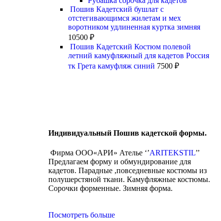
Рубашка сорочка для кадетов
Пошив Кадетский бушлат с
отстегивающимся жилетам и мех
воротником удлиненная куртка зимняя
10500
₽
Пошив Кадетский Костюм полевой
летний камуфляжный для кадетов Россия
тк Грета камуфляж синий
7500
₽
Индивидуальный Пошив кадетской формы.
Фирма ООО«АРИ» Ателье ‘’
ARITEKSTIL
’’
Предлагаем форму и обмундирование для
кадетов. Парадные ,повседневные костюмы из
полушерстяной ткани. Камуфляжные костюмы.
Сорочки форменные. Зимняя форма.
Посмотреть больше