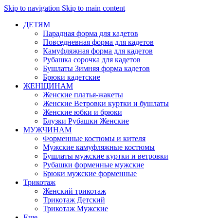
Skip to navigation
Skip to main content
ДЕТЯМ
Парадная форма для кадетов
Повседневная форма для кадетов
Камуфляжная форма для кадетов
Рубашка сорочка для кадетов
Бушлаты Зимняя форма кадетов
Брюки кадетские
ЖЕНЩИНАМ
Женские платья-жакеты
Женские Ветровки куртки и бушлаты
Женские юбки и брюки
Блузки Рубашки Женские
МУЖЧИНАМ
Форменные костюмы и кителя
Мужские камуфляжные костюмы
Бушлаты мужские куртки и ветровки
Рубашки форменные мужские
Брюки мужские форменные
Трикотаж
Женский трикотаж
Трикотаж Детский
Трикотаж Мужские
Еще