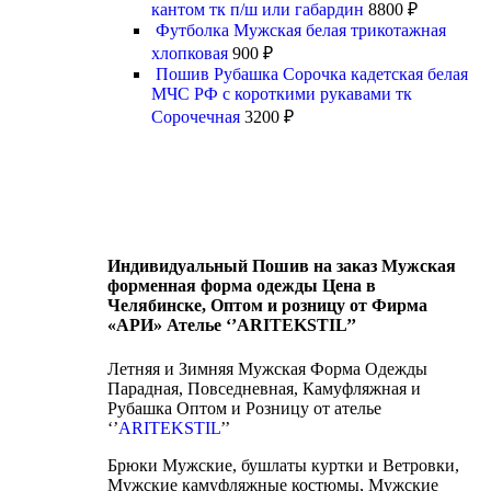
кантом тк п/ш или габардин
8800
₽
Футболка Мужская белая трикотажная
хлопковая
900
₽
Пошив Рубашка Сорочка кадетская белая
МЧС РФ с короткими рукавами тк
Сорочечная
3200
₽
Индивидуальный Пошив на заказ Мужская
форменная форма одежды Цена в
Челябинске, Оптом и розницу от Фирма
«АРИ» Ателье ‘’ARITEKSTIL’’
Летняя и Зимняя Мужская Форма Одежды
Парадная, Повседневная, Камуфляжная и
Рубашка Оптом и Розницу от ателье
‘’
ARITEKSTIL
’’
Брюки Мужские, бушлаты куртки и Ветровки,
Мужские камуфляжные костюмы, Мужские