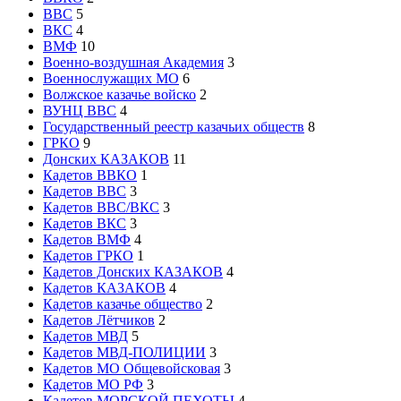
ВВС
5
ВКС
4
ВМФ
10
Военно-воздушная Академия
3
Военнослужащих МО
6
Волжское казачье войско
2
ВУНЦ ВВС
4
Государственный реестр казачьих обществ
8
ГРКО
9
Донских КАЗАКОВ
11
Кадетов ВВКО
1
Кадетов ВВС
3
Кадетов ВВС/ВКС
3
Кадетов ВКС
3
Кадетов ВМФ
4
Кадетов ГРКО
1
Кадетов Донских КАЗАКОВ
4
Кадетов КАЗАКОВ
4
Кадетов казачье общество
2
Кадетов Лётчиков
2
Кадетов МВД
5
Кадетов МВД-ПОЛИЦИИ
3
Кадетов МО Общевойсковая
3
Кадетов МО РФ
3
Кадетов МОРСКОЙ ПЕХОТЫ
4