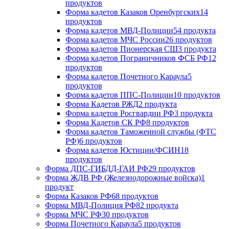
продуктов
Форма кадетов Казаков Оренбургских
14
продуктов
Форма кадетов МВД-Полиции
54 продукта
Форма кадетов МЧС России
26 продуктов
Форма кадетов Пионерская СШ
3 продукта
Форма кадетов Пограничников ФСБ РФ
12
продуктов
Форма кадетов Почетного Караула
5
продуктов
Форма кадетов ППС-Полиции
10 продуктов
Форма Кадетов РЖД
2 продукта
Форма кадетов Росгвардии РФ
3 продукта
Форма Кадетов СК РФ
8 продуктов
Форма кадетов Таможенной службы (ФТС
РФ)
6 продуктов
Форма кадетов Юстиции/ФСИН
18
продуктов
Форма ДПС-ГИБДД-ГАИ РФ
29 продуктов
Форма ЖДВ РФ (Железнодорожные войска)
1
продукт
Форма Казаков РФ
68 продуктов
Форма МВД-Полиция РФ
82 продукта
Форма МЧС РФ
30 продуктов
Форма Почетного Караула
5 продуктов