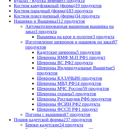
Бушлат / Куртка зимняя
93 продукта
Костюм камуфляжный (форма)
19 продуктов
Костюм парадный (форма)
183 продукта
Костюм повседневный (форма)
34 продукта
Нашивки и Вышивка
112 продуктов
Автоматизированная машинная вышивка на
заказ
3 продукта
Вышивка на крое и полотне
3 продукта
Изготовление шевронов и нашивок на заказ
97
продуктов
Кадетские шевроны
5 продуктов
Шевроны ВМФ М-П РФ
1 продукт
Шевроны ВС РФ
2 продукта
Шевроны Индивидуальные Вышитые
5
продуктов
Шевроны КАЗАЧЬИ
6 продуктов
Шевроны МВД РФ
14 продуктов
Шевроны МЧС России
59 продуктов
Шевроны охраны
5 продуктов
Шевроны Росгвардия РФ
6 продуктов
Шевроны ФСИН РФ
2 продукта
Шевроны ФССП РФ
1 продукт
Погоны с вышивкой
7 продуктов
Пошив кадетской формы
237 продуктов
Брюки кадетские
24 продукта