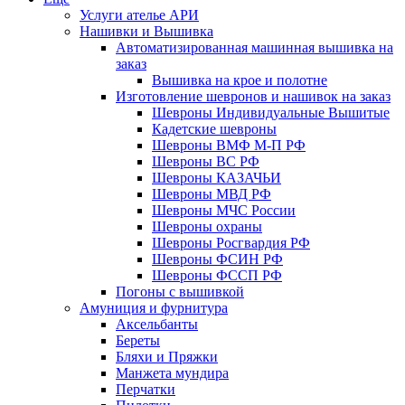
Услуги ателье АРИ
Нашивки и Вышивка
Автоматизированная машинная вышивка на
заказ
Вышивка на крое и полотне
Изготовление шевронов и нашивок на заказ
Шевроны Индивидуальные Вышитые
Кадетские шевроны
Шевроны ВМФ М-П РФ
Шевроны ВС РФ
Шевроны КАЗАЧЬИ
Шевроны МВД РФ
Шевроны МЧС России
Шевроны охраны
Шевроны Росгвардия РФ
Шевроны ФСИН РФ
Шевроны ФССП РФ
Погоны с вышивкой
Амуниция и фурнитура
Аксельбанты
Береты
Бляхи и Пряжки
Манжета мундира
Перчатки