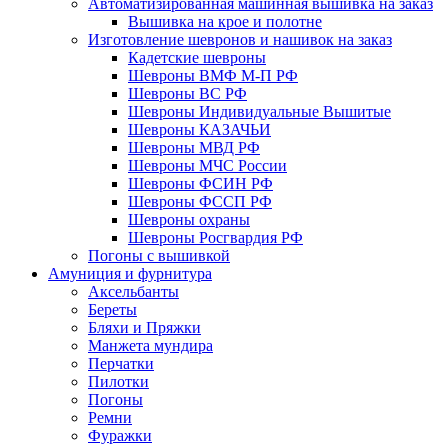
Автоматизированная машинная вышивка на заказ
Вышивка на крое и полотне
Изготовление шевронов и нашивок на заказ
Кадетские шевроны
Шевроны ВМФ М-П РФ
Шевроны ВС РФ
Шевроны Индивидуальные Вышитые
Шевроны КАЗАЧЬИ
Шевроны МВД РФ
Шевроны МЧС России
Шевроны ФСИН РФ
Шевроны ФССП РФ
Шевроны охраны
Шевроны Росгвардия РФ
Погоны с вышивкой
Амуниция и фурнитура
Аксельбанты
Береты
Бляхи и Пряжки
Манжета мундира
Перчатки
Пилотки
Погоны
Ремни
Фуражки