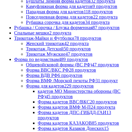
Бушлаты Зимняя форма кадетов
32 продукта
Камуфляжная форма для кадетов
9 продуктов
Парадная форма для кадетов
118 продуктов
Повседневная форма для кадетов
22 продукта
Рубашка сорочка для кадетов
34 продукта
Рубашка / Сорочка / Блузка форменная
87 продуктов
Спальные мешки
2 продукта
Трикотаж-Майки и Футболки
78 продуктов
Женский трикотаж
42 продукта
Трикотаж Детский
50 продуктов
Трикотаж Мужские
47 продуктов
Форма по ведомствам
489 продуктов
Общевойсковой формы (ВС РФ)
47 продуктов
Форма ВВС/ВКС РФ
28 продуктов
Форма ВДВ РФ
6 продуктов
Форма ВМФ /Морской пехоты РФ
31 продукт
Форма для кадетов
229 продуктов
кадетов МО Министерства обороны (ВС
РФ)
45 продуктов
Форма кадетов ВВС/ВКС
20 продуктов
Форма кадетов ВМФ М-П
24 продукта
Форма кадетов ДПС-ГИБДД-ГАИ
13
продуктов
Форма кадетов КАЗАКОВ
85 продуктов
Форма кадетов Казаков Донских
15