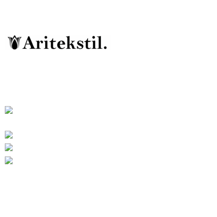
ARITEKSTIL
Ателье Военная форма для Кадетов, МВД-
ПОЛИЦИЯ, МЧС, КАЗАКОВ, ДПС, ВВС. ППС,
ЮСТИЦИЯ...итд
454010 Челябинск Копейское шоссе
дом 48/2
Телефон: +7 (922) 699-01-88
Телефон: +7 (909) 744-08-50
Э-ПОЧТА: aritekstil@mail.ru
Последние сообщения