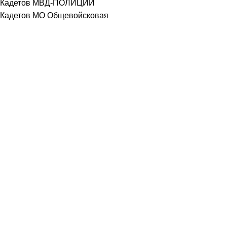
Кадетов МВД-ПОЛИЦИИ
Кадетов МО Общевойсковая
Кадетов МО РФ
Кадетов МОРСКОЙ ПЕХОТЫ
Кадетов МЧС
Кадетов Общевойсковой МО
Кадетов Оренбургских КАЗАКОВ
Кадетов пограничников
Кадетов пограничников ФСБ
Кадетов ПОЛИЦИЯ
Кадетов ППС
Кадетов Росгвардия
Кадетов СК РФ
Кадетов Следственный-комитет
Кадетов Судебных Приставов
Кадетов Таможенный контроль
Кадетов ФССП
Кадетов Юный пожарный