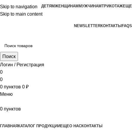
ДЕТЯМ
ЖЕНЩИНАМ
МУЖЧИНАМ
ТРИКОТАЖ
ЕЩЕ
Skip to navigation
Skip to main content
aritekstil@mail.ru +79226990188 , +79097440850…
NEWSLETTER
КОНТАКТЫ
FAQS
Поиск
Логин / Регистрация
0
0
0
пунктов
0
₽
Меню
0
пунктов
Наш каталог
ГЛАВНАЯ
КАТАЛОГ ПРОДУКЦИИ
ЕЩЕ
О НАС
КОНТАКТЫ