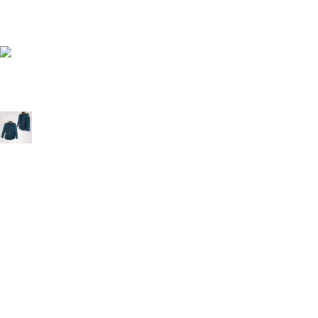
Форма ДПС-ГИБДД-ГАИ РФ
16.03.2026
1 Комментарий
Форма ВДВ РФ
16.03.2026
1 Комментарий
Общевойсковой формы (ВС РФ)
16.03.2026
1 Комментарий
КАТАЛОГ ПРОДУКТОВ
Главная
Каталог продукции
Пошив кадетской формы
Женская одежда
Мужская одежда