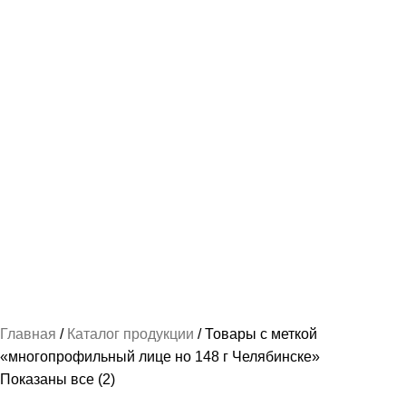
НАШИВКИ И ВЫШИВКА
112 ПРОДУКТОВ
ПОШИВ КАДЕТСКОЙ ФОРМЫ
237 ПРОДУКТОВ
РУБАШКА / СОРОЧКА / БЛУЗКА ФОРМЕННАЯ
87 ПРОДУКТОВ
СПАЛЬНЫЕ МЕШКИ
2 ПРОДУКТА
ТРИКОТАЖ-МАЙКИ И ФУТБОЛКИ
78 ПРОДУКТОВ
ФОРМА ПО ВЕДОМСТВАМ
489 ПРОДУКТОВ
ФОРМЕННАЯ ОДЕЖДА ЖЕНСКАЯ
103 ПРОДУКТА
ФОРМЕННАЯ ОДЕЖДА МУЖСКАЯ
163 ПРОДУКТА
Главная
Каталог продукции
Товары с меткой
«многопрофильный лице но 148 г Челябинске»
Показаны все (2)