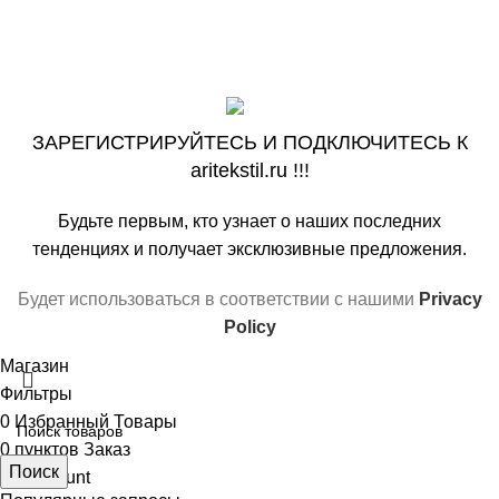
На основе
ООО «АРИ» ‘’ARITEKSTIL’’
copyright ©2009-
2026
.
Наша цель! Ваш комфорт !
ЗАРЕГИСТРИРУЙТЕСЬ И ПОДКЛЮЧИТЕСЬ К
aritekstil.ru !!!
Будьте первым, кто узнает о наших последних
тенденциях и получает эксклюзивные предложения.
Будет использоваться в соответствии с нашими
Privacy
Policy
Магазин
Фильтры
0
Избранный Товары
0
пунктов
Заказ
Поиск
My account