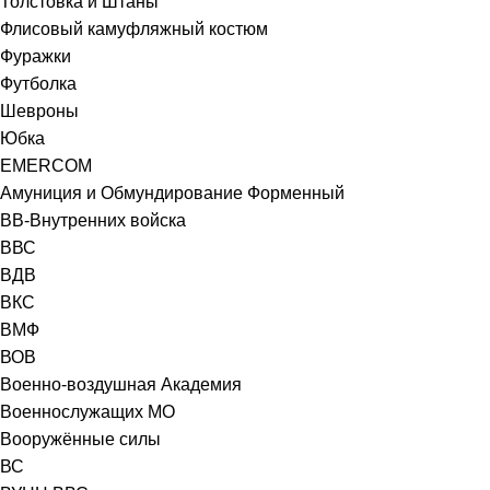
Толстовка и Штаны
Флисовый камуфляжный костюм
Фуражки
Футболка
Шевроны
Юбка
EMERCOM
Амуниция и Обмундирование Форменный
ВВ-Внутренних войска
ВВС
ВДВ
ВКС
ВМФ
ВОВ
Военно-воздушная Академия
Военнослужащих МО
Вооружённые силы
ВС