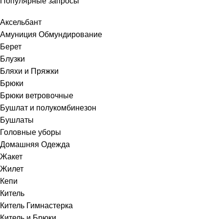
Популярные запросы
Аксельбант
Амуниция Обмундирование
Берет
Блузки
Бляхи и Пряжки
Брюки
Брюки ветровочные
Бушлат и полукомбинезон
Бушлаты
Головные уборы
Домашняя Одежда
Жакет
Жилет
Кепи
Китель
Китель Гимнастерка
Китель и Брюки