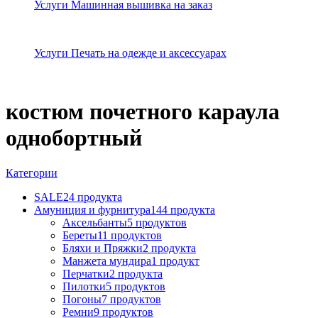
Услуги Машинная вышивка на заказ
Услуги Печать на одежде и аксессуарах
костюм почетного караула
однобортный
Категории
SALE
24 продукта
Амуниция и фурнитура
144 продукта
Аксельбанты
5 продуктов
Береты
11 продуктов
Бляхи и Пряжки
2 продукта
Манжета мундира
1 продукт
Перчатки
2 продукта
Пилотки
5 продуктов
Погоны
7 продуктов
Ремни
9 продуктов