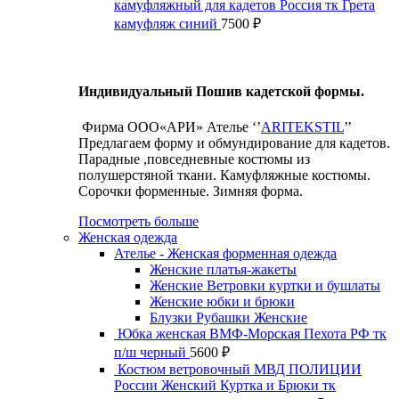
камуфляжный для кадетов Россия тк Грета
камуфляж синий
7500
₽
Индивидуальный Пошив кадетской формы.
Фирма ООО«АРИ» Ателье ‘’
ARITEKSTIL
’’
Предлагаем форму и обмундирование для кадетов.
Парадные ,повседневные костюмы из
полушерстяной ткани. Камуфляжные костюмы.
Сорочки форменные. Зимняя форма.
Посмотреть больше
Женская одежда
Ателье - Женская форменная одежда
Женские платья-жакеты
Женские Ветровки куртки и бушлаты
Женские юбки и брюки
Блузки Рубашки Женские
Юбка женская ВМФ-Морская Пехота РФ тк
п/ш черный
5600
₽
Костюм ветровочный МВД ПОЛИЦИИ
России Женский Куртка и Брюки тк