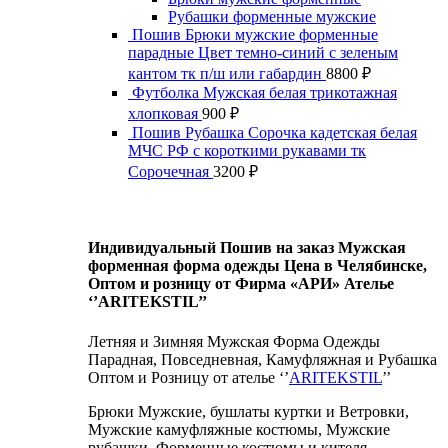
Рубашки форменные мужские
Пошив Брюки мужские форменные
парадные Цвет темно-синий с зеленым
кантом тк п/ш или габардин
8800
₽
Футболка Мужская белая трикотажная
хлопковая
900
₽
Пошив Рубашка Сорочка кадетская белая
МЧС РФ с короткими рукавами тк
Сорочечная
3200
₽
Индивидуальный Пошив на заказ Мужская
форменная форма одежды Цена в Челябинске,
Оптом и розницу от Фирма «АРИ» Ателье
‘’ARITEKSTIL’’
Летняя и Зимняя Мужская Форма Одежды
Парадная, Повседневная, Камуфляжная и Рубашка
Оптом и Розницу от ателье ‘’
ARITEKSTIL
’’
Брюки Мужские, бушлаты куртки и Ветровки,
Мужские камуфляжные костюмы, Мужские
рубашки, Форменные костюмы и кителя