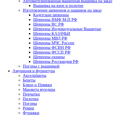
Автоматизированная машинная вышивка на заказ
Вышивка на крое и полотне
Изготовление шевронов и нашивок на заказ
Кадетские шевроны
Шевроны ВМФ М-П РФ
Шевроны ВС РФ
Шевроны Индивидуальные Вышитые
Шевроны КАЗАЧЬИ
Шевроны МВД РФ
Шевроны МЧС России
Шевроны ФСИН РФ
Шевроны ФССП РФ
Шевроны охраны
Шевроны Росгвардия РФ
Погоны с вышивкой
Амуниция и фурнитура
Аксельбанты
Береты
Бляхи и Пряжки
Манжета мундира
Перчатки
Пилотки
Погоны
Ремни
Фуражки