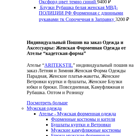
Оксфорд цвет темно синий
9400
₽
Блузки Рубашка белая женская МВД-
ПОЛИЦИИ РФ Форменная с длинными
рукавами тк Сорочечная в Заправку
3200
₽
Индивидуальный Пошив на заказ Одежда и
Аксессуары: Женская Форменная Одежда от
Ателье “кадетская-форма”
Ателье “
ARITEKSTIL
” индивидуальный пошив на
заказ Летняя и Зимняя Женская Форма Одежды
Парадная, Женские платья-жакеты, Женские
Ветровки куртки и бушлаты, Женские Блузки
юбки и брюки. Повседневная, Камуфляжная и
Рубашка. Оптом и Розницу
Посмотреть больше
Мужская одежда
Ателье - Мужская форменная одежда
Форменные костюмы и кителя
Бушлаты куртки и Ветровки
Мужские камуфляжные костюмы
Брюки мужские форменные