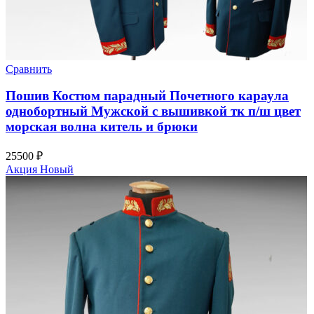
Сравнить
Пошив Костюм парадный Почетного караула
однобортный Мужской с вышивкой тк п/ш цвет
морская волна китель и брюки
25500
₽
Акция
Новый