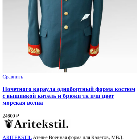
Сравнить
Почетного караула однобортный форма костюм
с вышивкой китель и брюки тк п/ш цвет
морская волна
24600
₽
ARITEKSTIL
Ателье Военная форма для Кадетов, МВД-