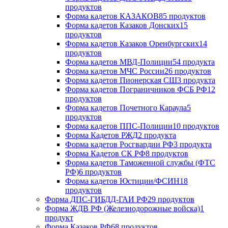
продуктов
Форма кадетов КАЗАКОВ
85 продуктов
Форма кадетов Казаков Донских
15
продуктов
Форма кадетов Казаков Оренбургских
14
продуктов
Форма кадетов МВД-Полиции
54 продукта
Форма кадетов МЧС России
26 продуктов
Форма кадетов Пионерская СШ
3 продукта
Форма кадетов Пограничников ФСБ РФ
12
продуктов
Форма кадетов Почетного Караула
5
продуктов
Форма кадетов ППС-Полиции
10 продуктов
Форма Кадетов РЖД
2 продукта
Форма кадетов Росгвардии РФ
3 продукта
Форма Кадетов СК РФ
8 продуктов
Форма кадетов Таможенной службы (ФТС
РФ)
6 продуктов
Форма кадетов Юстиции/ФСИН
18
продуктов
Форма ДПС-ГИБДД-ГАИ РФ
29 продуктов
Форма ЖДВ РФ (Железнодорожные войска)
1
продукт
Форма Казаков РФ
68 продуктов