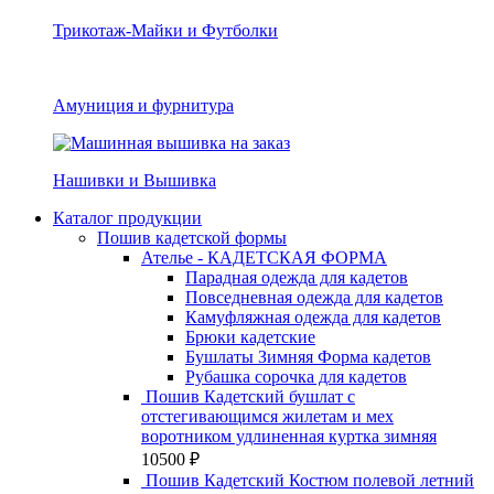
Трикотаж-Майки и Футболки
Амуниция и фурнитура
Нашивки и Вышивка
Каталог продукции
Пошив кадетской формы
Ателье - КАДЕТСКАЯ ФОРМА
Парадная одежда для кадетов
Повседневная одежда для кадетов
Камуфляжная одежда для кадетов
Брюки кадетские
Бушлаты Зимняя Форма кадетов
Рубашка сорочка для кадетов
Пошив Кадетский бушлат с
отстегивающимся жилетам и мех
воротником удлиненная куртка зимняя
10500
₽
Пошив Кадетский Костюм полевой летний