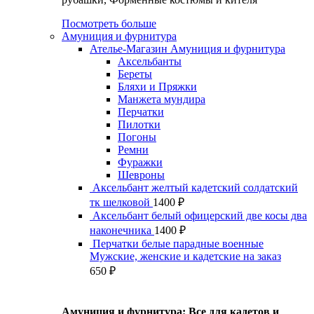
Посмотреть больше
Амуниция и фурнитура
Ателье-Магазин Амуниция и фурнитура
Аксельбанты
Береты
Бляхи и Пряжки
Манжета мундира
Перчатки
Пилотки
Погоны
Ремни
Фуражки
Шевроны
Аксельбант желтый кадетский солдатский
тк шелковой
1400
₽
Аксельбант белый офицерский две косы два
наконечника
1400
₽
Перчатки белые парадные военные
Мужские, женские и кадетские на заказ
650
₽
Амуниция и фурнитура: Все для кадетов и