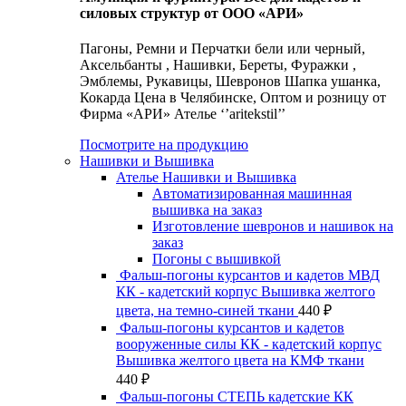
силовых структур от ООО «АРИ»
Пагоны, Ремни и Перчатки бели или черный,
Аксельбанты , Нашивки, Береты, Фуражки ,
Эмблемы, Рукавицы, Шевронов Шапка ушанка,
Кокарда Цена в Челябинске, Оптом и розницу от
Фирма «АРИ» Ателье ‘’aritekstil’’
Посмотрите на продукцию
Нашивки и Вышивка
Ателье Нашивки и Вышивка
Автоматизированная машинная
вышивка на заказ
Изготовление шевронов и нашивок на
заказ
Погоны с вышивкой
Фальш-погоны курсантов и кадетов МВД
КК - кадетский корпус Вышивка желтого
цвета, на темно-синей ткани
440
₽
Фальш-погоны курсантов и кадетов
вооруженные силы КК - кадетский корпус
Вышивка желтого цвета на КМФ ткани
440
₽
Фальш-погоны СТЕПЬ кадетские КК