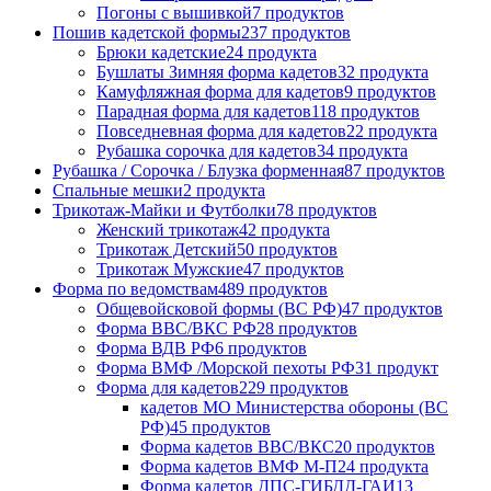
Погоны с вышивкой
7 продуктов
Пошив кадетской формы
237 продуктов
Брюки кадетские
24 продукта
Бушлаты Зимняя форма кадетов
32 продукта
Камуфляжная форма для кадетов
9 продуктов
Парадная форма для кадетов
118 продуктов
Повседневная форма для кадетов
22 продукта
Рубашка сорочка для кадетов
34 продукта
Рубашка / Сорочка / Блузка форменная
87 продуктов
Спальные мешки
2 продукта
Трикотаж-Майки и Футболки
78 продуктов
Женский трикотаж
42 продукта
Трикотаж Детский
50 продуктов
Трикотаж Мужские
47 продуктов
Форма по ведомствам
489 продуктов
Общевойсковой формы (ВС РФ)
47 продуктов
Форма ВВС/ВКС РФ
28 продуктов
Форма ВДВ РФ
6 продуктов
Форма ВМФ /Морской пехоты РФ
31 продукт
Форма для кадетов
229 продуктов
кадетов МО Министерства обороны (ВС
РФ)
45 продуктов
Форма кадетов ВВС/ВКС
20 продуктов
Форма кадетов ВМФ М-П
24 продукта
Форма кадетов ДПС-ГИБДД-ГАИ
13