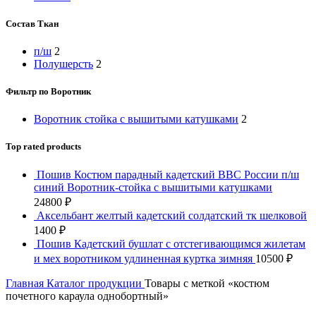
Состав Ткан
п/ш
2
Полушерсть
2
Фильтр по Воротник
Воротник стойка с вышитыми катушками
2
Top rated products
Пошив Костюм парадный кадетский ВВС России п/ш
синий Воротник-стойка с вышитыми катушками
24800
₽
Аксельбант желтый кадетский солдатский тк шелковой
1400
₽
Пошив Кадетский бушлат с отстегивающимся жилетам
и мех воротником удлиненная куртка зимняя
10500
₽
Главная
Каталог продукции
Товары с меткой «костюм
почетного караула однобортный»