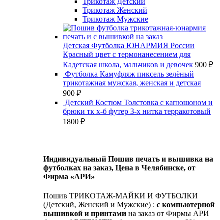
Трикотаж Детский
Трикотаж Женский
Трикотаж Мужские
Детская Футболка ЮНАРМИЯ России
Красный цвет с термонанесением для
Кадетская школа, мальчиков и девочек
900
₽
Футболка Камуфляж пиксель зелёный
трикотажная мужская, женская и детская
900
₽
Детский Костюм Толстовка с капюшоном и
брюки тк х-б футер 3-х нитка терракотовый
1800
₽
Индивидуальный Пошив печать и вышивка на
футболках на заказ, Цена в Челябинске, от
Фирма «АРИ»
Пошив ТРИКОТАЖ-МАЙКИ И ФУТБОЛКИ
(Детский, Женский и Мужские) :
с компьютерной
вышивкой и принтами
на заказ от Фирмы АРИ