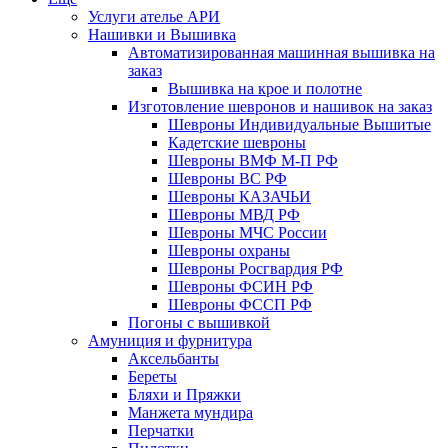
Услуги ателье АРИ
Нашивки и Вышивка
Автоматизированная машинная вышивка на
заказ
Вышивка на крое и полотне
Изготовление шевронов и нашивок на заказ
Шевроны Индивидуальные Вышитые
Кадетские шевроны
Шевроны ВМФ М-П РФ
Шевроны ВС РФ
Шевроны КАЗАЧЬИ
Шевроны МВД РФ
Шевроны МЧС России
Шевроны охраны
Шевроны Росгвардия РФ
Шевроны ФСИН РФ
Шевроны ФССП РФ
Погоны с вышивкой
Амуниция и фурнитура
Аксельбанты
Береты
Бляхи и Пряжки
Манжета мундира
Перчатки