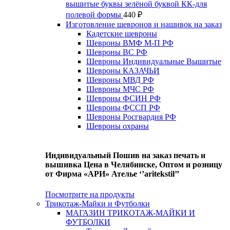
вышитые буквы зелёной буквой КК-для
полевой формы
440
₽
Изготовление шевронов и нашивок на заказ
Кадетские шевроны
Шевроны ВМФ М-П РФ
Шевроны ВС РФ
Шевроны Индивидуальные Вышитые
Шевроны КАЗАЧЬИ
Шевроны МВД РФ
Шевроны МЧС РФ
Шевроны ФСИН РФ
Шевроны ФССП РФ
Шевроны Росгвардия РФ
Шевроны охраны
Индивидуальный Пошив на заказ печать и
вышивка Цена в Челябинске, Оптом и розницу
от Фирма «АРИ» Ателье ‘’aritekstil’’
Посмотрите на продукты
Трикотаж-Майки и Футболки
МАГАЗИН ТРИКОТАЖ-МАЙКИ И
ФУТБОЛКИ