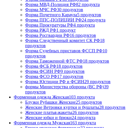
Форма МВД-Полиция РФ
82 продукта
Форма МЧС РФ
30 продуктов
Форма Почетного Караула
5 продуктов
Форма ППС-ПОЛИЦИИ РФ
24 продукта
Форма Прокуратуры РФ
4 продукта
Форма РЖД РФ
1 продукт
Форма Росгвардии РФ
16 продуктов
Форма Следственный комитет СК РФ
18
продуктов
Форма Судебных приставов ФССП РФ
10
продуктов
Форма Таможенной ФТС РФ
18 продуктов
Форма ФСБ РФ
18 продуктов
Форма ФСИН РФ
9 продуктов
Форма ФСО РФ
17 продуктов
Форма Юстиции РФ и ФСИН
29 продуктов
формы Министерства обороны (ВС РФ)
39
продуктов
Форменная одежда Женская
103 продукта
Блузки Рубашки Женские
25 продуктов
Женские Ветровки куртки и бушлаты
28 продуктов
Женские платья-жакеты
26 продуктов
Женские юбки и брюки
24 продукта
Форменная одежда Мужская
163 продукта
Брюки мужские форменные
22 продукта