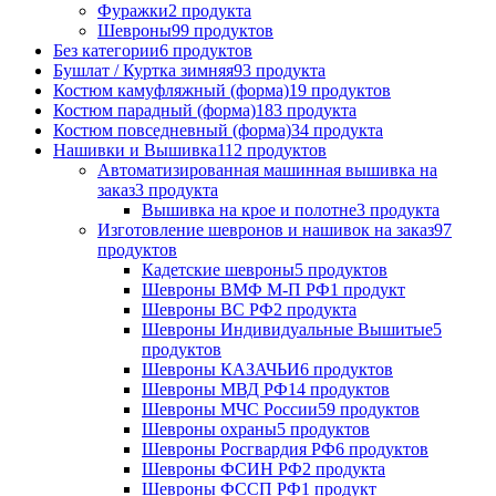
Фуражки
2 продукта
Шевроны
99 продуктов
Без категории
6 продуктов
Бушлат / Куртка зимняя
93 продукта
Костюм камуфляжный (форма)
19 продуктов
Костюм парадный (форма)
183 продукта
Костюм повседневный (форма)
34 продукта
Нашивки и Вышивка
112 продуктов
Автоматизированная машинная вышивка на
заказ
3 продукта
Вышивка на крое и полотне
3 продукта
Изготовление шевронов и нашивок на заказ
97
продуктов
Кадетские шевроны
5 продуктов
Шевроны ВМФ М-П РФ
1 продукт
Шевроны ВС РФ
2 продукта
Шевроны Индивидуальные Вышитые
5
продуктов
Шевроны КАЗАЧЬИ
6 продуктов
Шевроны МВД РФ
14 продуктов
Шевроны МЧС России
59 продуктов
Шевроны охраны
5 продуктов
Шевроны Росгвардия РФ
6 продуктов
Шевроны ФСИН РФ
2 продукта
Шевроны ФССП РФ
1 продукт