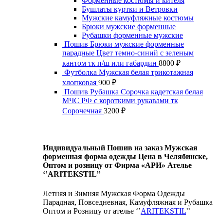
Форменные костюмы и кителя
Бушлаты куртки и Ветровки
Мужские камуфляжные костюмы
Брюки мужские форменные
Рубашки форменные мужские
Пошив Брюки мужские форменные
парадные Цвет темно-синий с зеленым
кантом тк п/ш или габардин
8800
₽
Футболка Мужская белая трикотажная
хлопковая
900
₽
Пошив Рубашка Сорочка кадетская белая
МЧС РФ с короткими рукавами тк
Сорочечная
3200
₽
Индивидуальный Пошив на заказ Мужская
форменная форма одежды Цена в Челябинске,
Оптом и розницу от Фирма «АРИ» Ателье
‘’ARITEKSTIL’’
Летняя и Зимняя Мужская Форма Одежды
Парадная, Повседневная, Камуфляжная и Рубашка
Оптом и Розницу от ателье ‘’
ARITEKSTIL
’’