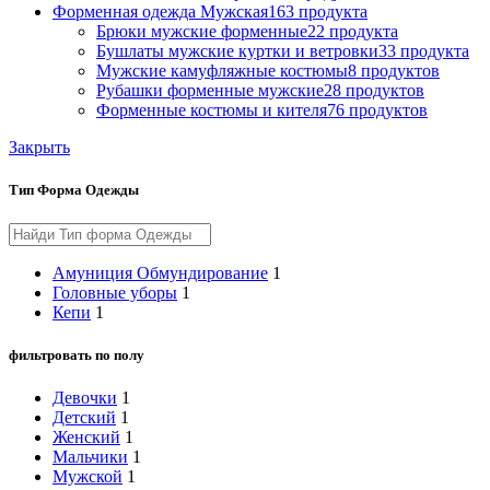
Форменная одежда Мужская
163 продукта
Брюки мужские форменные
22 продукта
Бушлаты мужские куртки и ветровки
33 продукта
Мужские камуфляжные костюмы
8 продуктов
Рубашки форменные мужские
28 продуктов
Форменные костюмы и кителя
76 продуктов
Закрыть
Тип Форма Одежды
Амуниция Обмундирование
1
Головные уборы
1
Кепи
1
фильтровать по полу
Девочки
1
Детский
1
Женский
1
Мальчики
1
Мужской
1