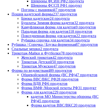
Шевроны ФСИН РФ
2 продукта
Шевроны ФССП РФ
1 продукт
Погоны с вышивкой
7 продуктов
Пошив кадетской формы
237 продуктов
Брюки кадетские
24 продукта
Бушлаты Зимняя форма кадетов
32 продукта
Камуфляжная форма для кадетов
9 продуктов
Парадная форма для кадетов
118 продуктов
Повседневная форма для кадетов
22 продукта
Рубашка сорочка для кадетов
34 продукта
Рубашка / Сорочка / Блузка форменная
87 продуктов
Спальные мешки
2 продукта
Трикотаж-Майки и Футболки
78 продуктов
Женский трикотаж
42 продукта
Трикотаж Детский
50 продуктов
Трикотаж Мужские
47 продуктов
Форма по ведомствам
489 продуктов
Общевойсковой формы (ВС РФ)
47 продуктов
Форма ВВС/ВКС РФ
28 продуктов
Форма ВДВ РФ
6 продуктов
Форма ВМФ /Морской пехоты РФ
31 продукт
Форма для кадетов
229 продуктов
кадетов МО Министерства обороны (ВС
РФ)
45 продуктов
Форма кадетов ВВС/ВКС
20 продуктов