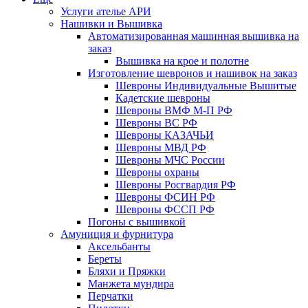
Услуги ателье АРИ
Нашивки и Вышивка
Автоматизированная машинная вышивка на
заказ
Вышивка на крое и полотне
Изготовление шевронов и нашивок на заказ
Шевроны Индивидуальные Вышитые
Кадетские шевроны
Шевроны ВМФ М-П РФ
Шевроны ВС РФ
Шевроны КАЗАЧЬИ
Шевроны МВД РФ
Шевроны МЧС России
Шевроны охраны
Шевроны Росгвардия РФ
Шевроны ФСИН РФ
Шевроны ФССП РФ
Погоны с вышивкой
Амуниция и фурнитура
Аксельбанты
Береты
Бляхи и Пряжки
Манжета мундира
Перчатки