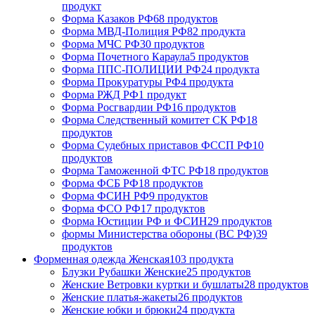
продукт
Форма Казаков РФ
68 продуктов
Форма МВД-Полиция РФ
82 продукта
Форма МЧС РФ
30 продуктов
Форма Почетного Караула
5 продуктов
Форма ППС-ПОЛИЦИИ РФ
24 продукта
Форма Прокуратуры РФ
4 продукта
Форма РЖД РФ
1 продукт
Форма Росгвардии РФ
16 продуктов
Форма Следственный комитет СК РФ
18
продуктов
Форма Судебных приставов ФССП РФ
10
продуктов
Форма Таможенной ФТС РФ
18 продуктов
Форма ФСБ РФ
18 продуктов
Форма ФСИН РФ
9 продуктов
Форма ФСО РФ
17 продуктов
Форма Юстиции РФ и ФСИН
29 продуктов
формы Министерства обороны (ВС РФ)
39
продуктов
Форменная одежда Женская
103 продукта
Блузки Рубашки Женские
25 продуктов
Женские Ветровки куртки и бушлаты
28 продуктов
Женские платья-жакеты
26 продуктов
Женские юбки и брюки
24 продукта