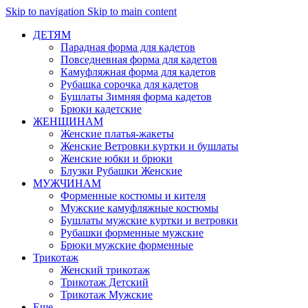
Skip to navigation
Skip to main content
ДЕТЯМ
Парадная форма для кадетов
Повседневная форма для кадетов
Камуфляжная форма для кадетов
Рубашка сорочка для кадетов
Бушлаты Зимняя форма кадетов
Брюки кадетские
ЖЕНЩИНАМ
Женские платья-жакеты
Женские Ветровки куртки и бушлаты
Женские юбки и брюки
Блузки Рубашки Женские
МУЖЧИНАМ
Форменные костюмы и кителя
Мужские камуфляжные костюмы
Бушлаты мужские куртки и ветровки
Рубашки форменные мужские
Брюки мужские форменные
Трикотаж
Женский трикотаж
Трикотаж Детский
Трикотаж Мужские
Еще