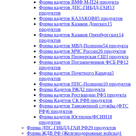
Форма кадетов ВМФ М-П
24 продукта
Форма кадетов ДПС-ГИБДД-ГАИ
13
продуктов
Форма кадетов КАЗАКОВ
85 продуктов
Форма кадетов Казаков Донских
15
продуктов
Форма кадетов Казаков Оренбургских
14
продуктов
Форма кадетов МВД-Полиции
54 продукта
Форма кадетов МЧС России
26 продуктов
Форма кадетов Пионерская СШ
3 продукта
Форма кадетов Пограничников ФСБ РФ
12
продуктов
Форма кадетов Почетного Караула
5
продуктов
Форма кадетов ППС-Полиции
10 продуктов
Форма Кадетов РЖД
2 продукта
Форма кадетов Росгвардии РФ
3 продукта
Форма Кадетов СК РФ
8 продуктов
Форма кадетов Таможенной службы (ФТС
РФ)
6 продуктов
Форма кадетов Юстиции/ФСИН
18
продуктов
Форма ДПС-ГИБДД-ГАИ РФ
29 продуктов
Форма ЖДВ РФ (Железнодорожные войска)
1