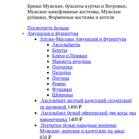
Брюки Мужские, бушлаты куртки и Ветровки,
Мужские камуфляжные костюмы, Мужские
рубашки, Форменные костюмы и кителя
Посмотреть больше
Амуниция и фурнитура
Ателье-Магазин Амуниция и фурнитура
Аксельбанты
Береты
Бляхи и Пряжки
Манжета мундира
Перчатки
Пилотки
Погоны
Ремни
Фуражки
Шевроны
Аксельбант желтый кадетский солдатский
тк шелковой
1400
₽
Аксельбант белый офицерский две косы два
наконечника
1400
₽
Перчатки белые парадные военные
Мужские, женские и кадетские на заказ
650
₽