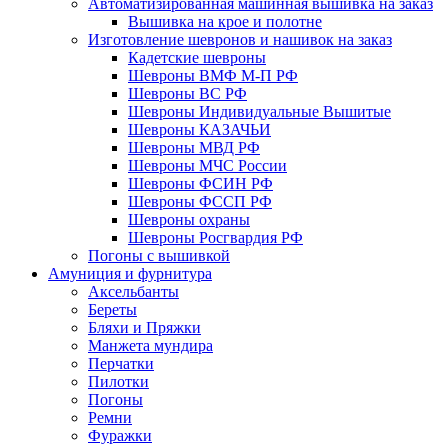
Автоматизированная машинная вышивка на заказ
Вышивка на крое и полотне
Изготовление шевронов и нашивок на заказ
Кадетские шевроны
Шевроны ВМФ М-П РФ
Шевроны ВС РФ
Шевроны Индивидуальные Вышитые
Шевроны КАЗАЧЬИ
Шевроны МВД РФ
Шевроны МЧС России
Шевроны ФСИН РФ
Шевроны ФССП РФ
Шевроны охраны
Шевроны Росгвардия РФ
Погоны с вышивкой
Амуниция и фурнитура
Аксельбанты
Береты
Бляхи и Пряжки
Манжета мундира
Перчатки
Пилотки
Погоны
Ремни
Фуражки