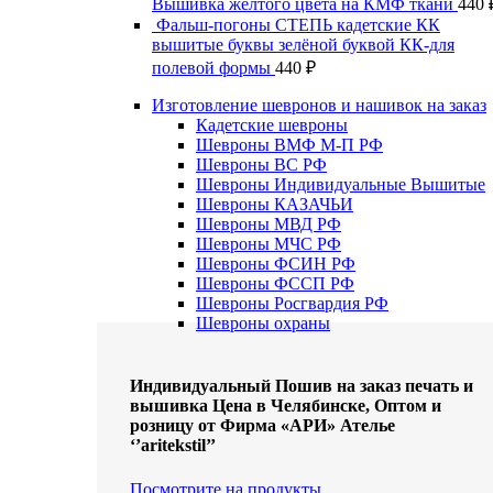
Вышивка желтого цвета на КМФ ткани
440
Фальш-погоны СТЕПЬ кадетские КК
вышитые буквы зелёной буквой КК-для
полевой формы
440
₽
Изготовление шевронов и нашивок на заказ
Кадетские шевроны
Шевроны ВМФ М-П РФ
Шевроны ВС РФ
Шевроны Индивидуальные Вышитые
Шевроны КАЗАЧЬИ
Шевроны МВД РФ
Шевроны МЧС РФ
Шевроны ФСИН РФ
Шевроны ФССП РФ
Шевроны Росгвардия РФ
Шевроны охраны
Индивидуальный Пошив на заказ печать и
вышивка Цена в Челябинске, Оптом и
розницу от Фирма «АРИ» Ателье
‘’aritekstil’’
Посмотрите на продукты