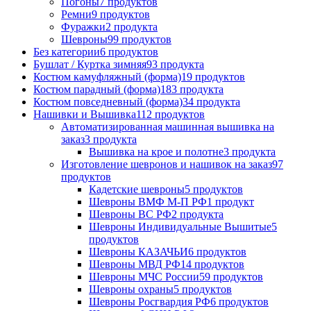
Погоны
7 продуктов
Ремни
9 продуктов
Фуражки
2 продукта
Шевроны
99 продуктов
Без категории
6 продуктов
Бушлат / Куртка зимняя
93 продукта
Костюм камуфляжный (форма)
19 продуктов
Костюм парадный (форма)
183 продукта
Костюм повседневный (форма)
34 продукта
Нашивки и Вышивка
112 продуктов
Автоматизированная машинная вышивка на
заказ
3 продукта
Вышивка на крое и полотне
3 продукта
Изготовление шевронов и нашивок на заказ
97
продуктов
Кадетские шевроны
5 продуктов
Шевроны ВМФ М-П РФ
1 продукт
Шевроны ВС РФ
2 продукта
Шевроны Индивидуальные Вышитые
5
продуктов
Шевроны КАЗАЧЬИ
6 продуктов
Шевроны МВД РФ
14 продуктов
Шевроны МЧС России
59 продуктов
Шевроны охраны
5 продуктов
Шевроны Росгвардия РФ
6 продуктов