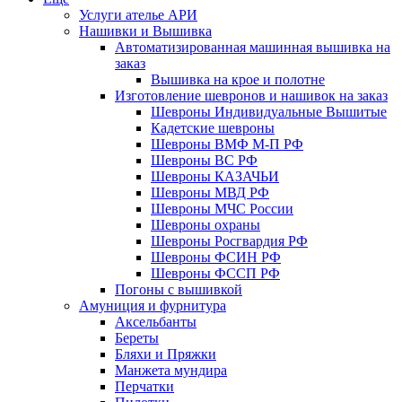
Услуги ателье АРИ
Нашивки и Вышивка
Автоматизированная машинная вышивка на
заказ
Вышивка на крое и полотне
Изготовление шевронов и нашивок на заказ
Шевроны Индивидуальные Вышитые
Кадетские шевроны
Шевроны ВМФ М-П РФ
Шевроны ВС РФ
Шевроны КАЗАЧЬИ
Шевроны МВД РФ
Шевроны МЧС России
Шевроны охраны
Шевроны Росгвардия РФ
Шевроны ФСИН РФ
Шевроны ФССП РФ
Погоны с вышивкой
Амуниция и фурнитура
Аксельбанты
Береты
Бляхи и Пряжки
Манжета мундира
Перчатки