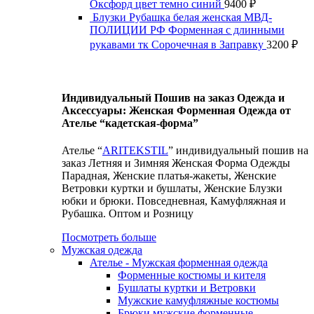
Оксфорд цвет темно синий
9400
₽
Блузки Рубашка белая женская МВД-
ПОЛИЦИИ РФ Форменная с длинными
рукавами тк Сорочечная в Заправку
3200
₽
Индивидуальный Пошив на заказ Одежда и
Аксессуары: Женская Форменная Одежда от
Ателье “кадетская-форма”
Ателье “
ARITEKSTIL
” индивидуальный пошив на
заказ Летняя и Зимняя Женская Форма Одежды
Парадная, Женские платья-жакеты, Женские
Ветровки куртки и бушлаты, Женские Блузки
юбки и брюки. Повседневная, Камуфляжная и
Рубашка. Оптом и Розницу
Посмотреть больше
Мужская одежда
Ателье - Мужская форменная одежда
Форменные костюмы и кителя
Бушлаты куртки и Ветровки
Мужские камуфляжные костюмы
Брюки мужские форменные