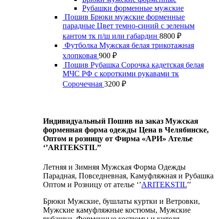
Рубашки форменные мужские
Пошив Брюки мужские форменные
парадные Цвет темно-синий с зеленым
кантом тк п/ш или габардин
8800
₽
Футболка Мужская белая трикотажная
хлопковая
900
₽
Пошив Рубашка Сорочка кадетская белая
МЧС РФ с короткими рукавами тк
Сорочечная
3200
₽
Индивидуальный Пошив на заказ Мужская
форменная форма одежды Цена в Челябинске,
Оптом и розницу от Фирма «АРИ» Ателье
‘’ARITEKSTIL’’
Летняя и Зимняя Мужская Форма Одежды
Парадная, Повседневная, Камуфляжная и Рубашка
Оптом и Розницу от ателье ‘’
ARITEKSTIL
’’
Брюки Мужские, бушлаты куртки и Ветровки,
Мужские камуфляжные костюмы, Мужские
рубашки, Форменные костюмы и кителя