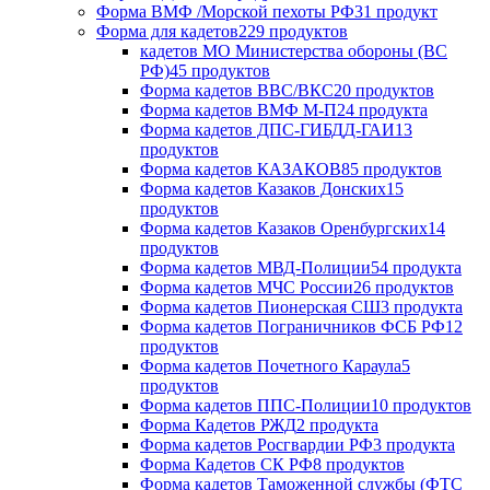
Форма ВМФ /Морской пехоты РФ
31 продукт
Форма для кадетов
229 продуктов
кадетов МО Министерства обороны (ВС
РФ)
45 продуктов
Форма кадетов ВВС/ВКС
20 продуктов
Форма кадетов ВМФ М-П
24 продукта
Форма кадетов ДПС-ГИБДД-ГАИ
13
продуктов
Форма кадетов КАЗАКОВ
85 продуктов
Форма кадетов Казаков Донских
15
продуктов
Форма кадетов Казаков Оренбургских
14
продуктов
Форма кадетов МВД-Полиции
54 продукта
Форма кадетов МЧС России
26 продуктов
Форма кадетов Пионерская СШ
3 продукта
Форма кадетов Пограничников ФСБ РФ
12
продуктов
Форма кадетов Почетного Караула
5
продуктов
Форма кадетов ППС-Полиции
10 продуктов
Форма Кадетов РЖД
2 продукта
Форма кадетов Росгвардии РФ
3 продукта
Форма Кадетов СК РФ
8 продуктов
Форма кадетов Таможенной службы (ФТС