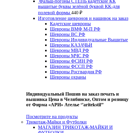
Фальш-погоны СТЕПЬ кадетские КК
вышитые буквы зелёной буквой КК-для
полевой формы
440
₽
Изготовление шевронов и нашивок на заказ
Кадетские шевроны
Шевроны ВМФ М-П РФ
Шевроны ВС РФ
Шевроны Индивидуальные Вышитые
Шевроны КАЗАЧЬИ
Шевроны МВД РФ
Шевроны МЧС РФ
Шевроны ФСИН РФ
Шевроны ФССП РФ
Шевроны Росгвардия РФ
Шевроны охраны
Индивидуальный Пошив на заказ печать и
вышивка Цена в Челябинске, Оптом и розницу
от Фирма «АРИ» Ателье ‘’aritekstil’’
Посмотрите на продукты
Трикотаж-Майки и Футболки
МАГАЗИН ТРИКОТАЖ-МАЙКИ И
ФУТБОЛКИ