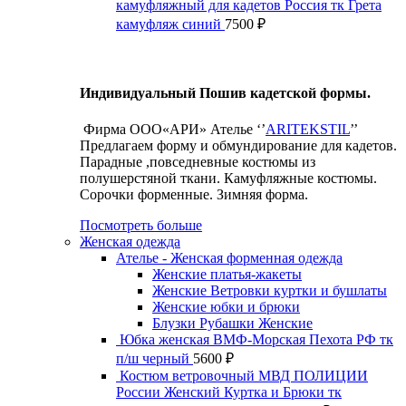
камуфляжный для кадетов Россия тк Грета
камуфляж синий
7500
₽
Индивидуальный Пошив кадетской формы.
Фирма ООО«АРИ» Ателье ‘’
ARITEKSTIL
’’
Предлагаем форму и обмундирование для кадетов.
Парадные ,повседневные костюмы из
полушерстяной ткани. Камуфляжные костюмы.
Сорочки форменные. Зимняя форма.
Посмотреть больше
Женская одежда
Ателье - Женская форменная одежда
Женские платья-жакеты
Женские Ветровки куртки и бушлаты
Женские юбки и брюки
Блузки Рубашки Женские
Юбка женская ВМФ-Морская Пехота РФ тк
п/ш черный
5600
₽
Костюм ветровочный МВД ПОЛИЦИИ
России Женский Куртка и Брюки тк