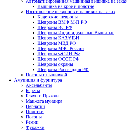
Автоматизированная машинная вышивка на заказ
Вышивка на крое и полотне
Изготовление шевронов и нашивок на заказ
Кадетские шевроны
Шевроны ВМФ М-П РФ
Шевроны ВС РФ
Шевроны Индивидуальные Вышитые
Шевроны КАЗАЧЬИ
Шевроны МВД РФ
Шевроны МЧС России
Шевроны ФСИН РФ
Шевроны ФССП РФ
Шевроны охраны
Шевроны Росгвардия РФ
Погоны с вышивкой
Амуниция и фурнитура
Аксельбанты
Береты
Бляхи и Пряжки
Манжета мундира
Перчатки
Пилотки
Погоны
Ремни
Фуражки