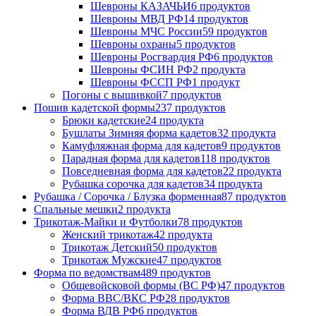
Шевроны КАЗАЧЬИ
6 продуктов
Шевроны МВД РФ
14 продуктов
Шевроны МЧС России
59 продуктов
Шевроны охраны
5 продуктов
Шевроны Росгвардия РФ
6 продуктов
Шевроны ФСИН РФ
2 продукта
Шевроны ФССП РФ
1 продукт
Погоны с вышивкой
7 продуктов
Пошив кадетской формы
237 продуктов
Брюки кадетские
24 продукта
Бушлаты Зимняя форма кадетов
32 продукта
Камуфляжная форма для кадетов
9 продуктов
Парадная форма для кадетов
118 продуктов
Повседневная форма для кадетов
22 продукта
Рубашка сорочка для кадетов
34 продукта
Рубашка / Сорочка / Блузка форменная
87 продуктов
Спальные мешки
2 продукта
Трикотаж-Майки и Футболки
78 продуктов
Женский трикотаж
42 продукта
Трикотаж Детский
50 продуктов
Трикотаж Мужские
47 продуктов
Форма по ведомствам
489 продуктов
Общевойсковой формы (ВС РФ)
47 продуктов
Форма ВВС/ВКС РФ
28 продуктов
Форма ВДВ РФ
6 продуктов