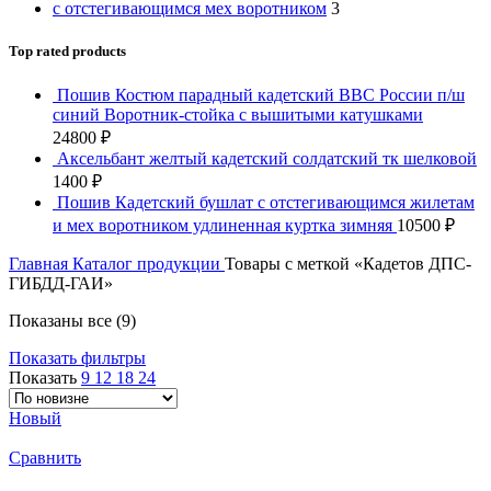
с отстегивающимся мех воротником
3
Top rated products
Пошив Костюм парадный кадетский ВВС России п/ш
синий Воротник-стойка с вышитыми катушками
24800
₽
Аксельбант желтый кадетский солдатский тк шелковой
1400
₽
Пошив Кадетский бушлат с отстегивающимся жилетам
и мех воротником удлиненная куртка зимняя
10500
₽
Главная
Каталог продукции
Товары с меткой «Кадетов ДПС-
ГИБДД-ГАИ»
Сортировка:
Показаны все (9)
самые
Показать фильтры
недавние
Показать
9
12
18
24
Новый
Сравнить