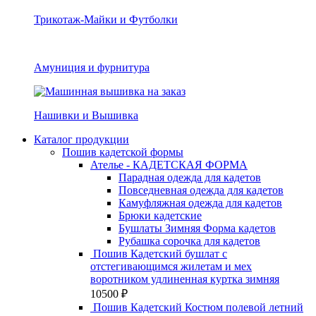
Трикотаж-Майки и Футболки
Амуниция и фурнитура
Нашивки и Вышивка
Каталог продукции
Пошив кадетской формы
Ателье - КАДЕТСКАЯ ФОРМА
Парадная одежда для кадетов
Повседневная одежда для кадетов
Камуфляжная одежда для кадетов
Брюки кадетские
Бушлаты Зимняя Форма кадетов
Рубашка сорочка для кадетов
Пошив Кадетский бушлат с
отстегивающимся жилетам и мех
воротником удлиненная куртка зимняя
10500
₽
Пошив Кадетский Костюм полевой летний