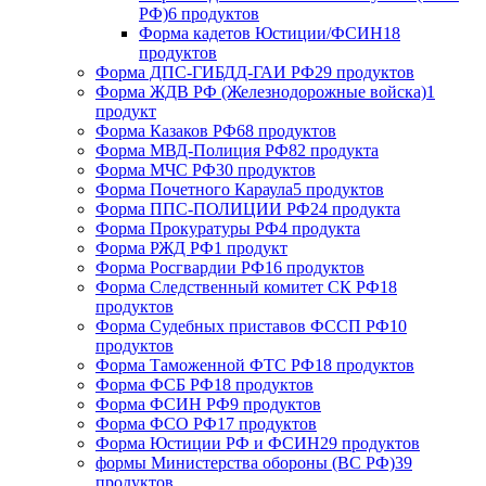
РФ)
6 продуктов
Форма кадетов Юстиции/ФСИН
18
продуктов
Форма ДПС-ГИБДД-ГАИ РФ
29 продуктов
Форма ЖДВ РФ (Железнодорожные войска)
1
продукт
Форма Казаков РФ
68 продуктов
Форма МВД-Полиция РФ
82 продукта
Форма МЧС РФ
30 продуктов
Форма Почетного Караула
5 продуктов
Форма ППС-ПОЛИЦИИ РФ
24 продукта
Форма Прокуратуры РФ
4 продукта
Форма РЖД РФ
1 продукт
Форма Росгвардии РФ
16 продуктов
Форма Следственный комитет СК РФ
18
продуктов
Форма Судебных приставов ФССП РФ
10
продуктов
Форма Таможенной ФТС РФ
18 продуктов
Форма ФСБ РФ
18 продуктов
Форма ФСИН РФ
9 продуктов
Форма ФСО РФ
17 продуктов
Форма Юстиции РФ и ФСИН
29 продуктов
формы Министерства обороны (ВС РФ)
39
продуктов