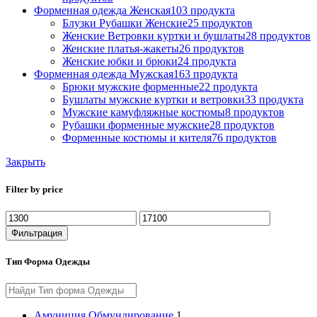
Форменная одежда Женская
103 продукта
Блузки Рубашки Женские
25 продуктов
Женские Ветровки куртки и бушлаты
28 продуктов
Женские платья-жакеты
26 продуктов
Женские юбки и брюки
24 продукта
Форменная одежда Мужская
163 продукта
Брюки мужские форменные
22 продукта
Бушлаты мужские куртки и ветровки
33 продукта
Мужские камуфляжные костюмы
8 продуктов
Рубашки форменные мужские
28 продуктов
Форменные костюмы и кителя
76 продуктов
Закрыть
Filter by price
Минимальная
Максимальная
цена
цена
Фильтрация
Тип Форма Одежды
Амуниция Обмундирование
1