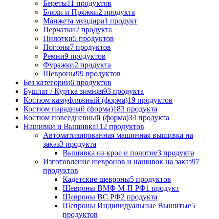
Береты
11 продуктов
Бляхи и Пряжки
2 продукта
Манжета мундира
1 продукт
Перчатки
2 продукта
Пилотки
5 продуктов
Погоны
7 продуктов
Ремни
9 продуктов
Фуражки
2 продукта
Шевроны
99 продуктов
Без категории
6 продуктов
Бушлат / Куртка зимняя
93 продукта
Костюм камуфляжный (форма)
19 продуктов
Костюм парадный (форма)
183 продукта
Костюм повседневный (форма)
34 продукта
Нашивки и Вышивка
112 продуктов
Автоматизированная машинная вышивка на
заказ
3 продукта
Вышивка на крое и полотне
3 продукта
Изготовление шевронов и нашивок на заказ
97
продуктов
Кадетские шевроны
5 продуктов
Шевроны ВМФ М-П РФ
1 продукт
Шевроны ВС РФ
2 продукта
Шевроны Индивидуальные Вышитые
5
продуктов