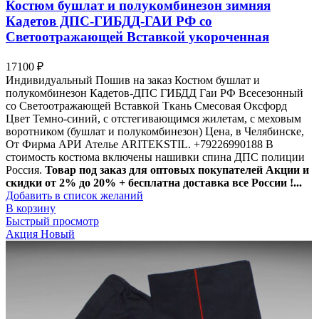
Костюм бушлат и полукомбинезон зимняя
Кадетов ДПС-ГИБДД-ГАИ РФ со
Светоотражающей Вставкой укороченная
17100
₽
Индивидуальный Пошив на заказ Костюм бушлат и
полукомбинезон Кадетов-ДПС ГИБДД Гаи РФ Всесезонный
со Светоотражающей Вставкой Ткань Смесовая Оксфорд
Цвет Темно-синий, с отстегивающимся жилетам, с меховым
воротником (бушлат и полукомбинезон) Цена, в Челябинске,
От Фирма АРИ Ателье ARITEKSTIL. +79226990188 В
стоимость костюма включены нашивки спина ДПС полиции
Россия.
Товар под заказ для оптовых покупателей Акции и
скидки от 2% до 20% + бесплатна доставка все России !...
Добавить в список желаний
В корзину
Быстрый просмотр
Акция
Новый