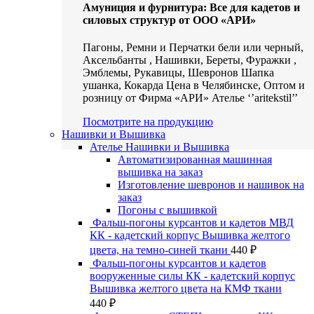
Амуниция и фурнитура: Все для кадетов и
силовых структур от ООО «АРИ»
Пагоны, Ремни и Перчатки бели или черный,
Аксельбанты , Нашивки, Береты, Фуражки ,
Эмблемы, Рукавицы, Шевронов Шапка
ушанка, Кокарда Цена в Челябинске, Оптом и
розницу от Фирма «АРИ» Ателье ‘’aritekstil’’
Посмотрите на продукцию
Нашивки и Вышивка
Ателье Нашивки и Вышивка
Автоматизированная машинная
вышивка на заказ
Изготовление шевронов и нашивок на
заказ
Погоны с вышивкой
Фальш-погоны курсантов и кадетов МВД
КК - кадетский корпус Вышивка желтого
цвета, на темно-синей ткани
440
₽
Фальш-погоны курсантов и кадетов
вооруженные силы КК - кадетский корпус
Вышивка желтого цвета на КМФ ткани
440
₽