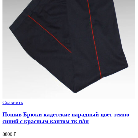
Сравнить
Пошив Брюки кадетские парадный цвет темно
синий с красным кантом тк п/ш
8800
₽