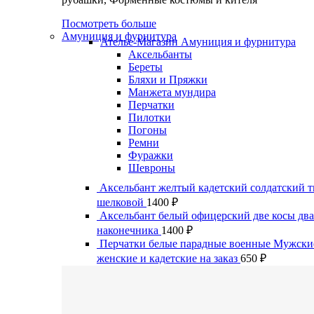
Посмотреть больше
Амуниция и фурнитура
Ателье-Магазин Амуниция и фурнитура
Аксельбанты
Береты
Бляхи и Пряжки
Манжета мундира
Перчатки
Пилотки
Погоны
Ремни
Фуражки
Шевроны
Аксельбант желтый кадетский солдатский т
шелковой
1400
₽
Аксельбант белый офицерский две косы два
наконечника
1400
₽
Перчатки белые парадные военные Мужски
женские и кадетские на заказ
650
₽