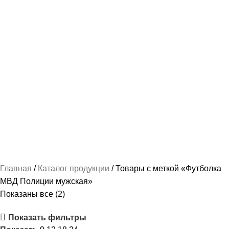
НАШИВКИ И ВЫШИВКА
112 ПРОДУКТОВ
ПОШИВ КАДЕТСКОЙ ФОРМЫ
237 ПРОДУКТОВ
РУБАШКА / СОРОЧКА / БЛУЗКА ФОРМЕННАЯ
87 ПРОДУКТОВ
СПАЛЬНЫЕ МЕШКИ
2 ПРОДУКТА
ТРИКОТАЖ-МАЙКИ И ФУТБОЛКИ
78 ПРОДУКТОВ
ФОРМА ПО ВЕДОМСТВАМ
489 ПРОДУКТОВ
ФОРМЕННАЯ ОДЕЖДА ЖЕНСКАЯ
103 ПРОДУКТА
ФОРМЕННАЯ ОДЕЖДА МУЖСКАЯ
163 ПРОДУКТА
Главная
Каталог продукции
Товары с меткой «Футболка
МВД Полиции мужская»
Показаны все (2)
Показать фильтры