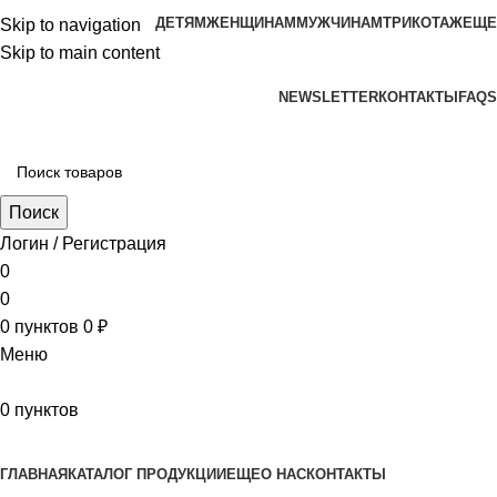
ДЕТЯМ
ЖЕНЩИНАМ
МУЖЧИНАМ
ТРИКОТАЖ
ЕЩЕ
Skip to navigation
Skip to main content
aritekstil@mail.ru +79226990188 , +79097440850…
NEWSLETTER
КОНТАКТЫ
FAQS
Поиск
Логин / Регистрация
0
0
0
пунктов
0
₽
Меню
0
пунктов
Наш каталог
ГЛАВНАЯ
КАТАЛОГ ПРОДУКЦИИ
ЕЩЕ
О НАС
КОНТАКТЫ