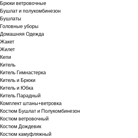
Брюки ветровочные
Бушлат и полукомбинезон
Бушлаты
Головные уборы
Домашняя Одежда
Жакет
Жилет
Кепи
Китель
Китель Гимнастерка
Китель и Брюки
Китель и Юбка
Китель Парадный
Комплект штаны+ветровка
Костюм Бушлат и Полукомбинезон
Костюм ветровочный
Костюм Дождевик
Костюм камуфляжный