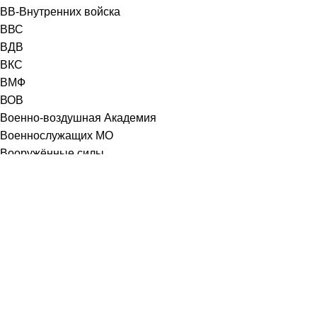
ВВ-Внутренних войска
ВВС
ВДВ
ВКС
ВМФ
ВОВ
Военно-воздушная Академия
Военнослужащих МО
Вооружённые силы
ВС
ВУНЦ ВВС
Донских КАЗАКОВ
ДПС
ДПС ГИБДД ГАЙ
Ж-Д-Железнодорожников
Кадетов EMERCOM
Кадетов ВВС
Кадетов ВВС/ВКС