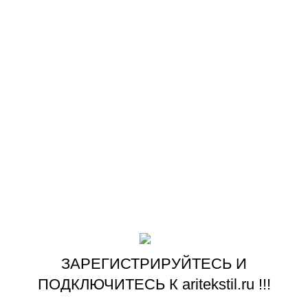
Политика возврата
партнеры и мы в социальные сети
КАДЕТСКАЯ-ФОРМА.РФ
SPETSVOIN.RU
KADETSKAYAFORMA
ASSORTI-STUDIO.COM
ASSORTI-STUDIO.RU
VK
OK
На основе
ООО «АРИ» ‘’ARITEKSTIL’’
copyright ©2009-
2026
.
Наша цель! Ваш комфорт !
ЗАРЕГИСТРИРУЙТЕСЬ И
ПОДКЛЮЧИТЕСЬ К aritekstil.ru !!!