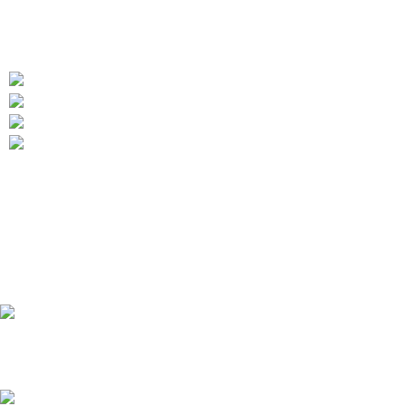
ПОЛИЦИЯ, МЧС, КАЗАКОВ, ДПС, ВВС. ППС,
ЮСТИЦИЯ...итд
454010 Челябинск Копейское шоссе дом 48/2
Телефон: +7 (922) 699-01-88
Телефон: +7 (909) 744-08-50
Э-ПОЧТА: aritekstil@mail.ru
Последние сообщения
Форма ДПС-ГИБДД-ГАИ РФ
16.03.2026
1 Комментарий
Форма ВДВ РФ
16.03.2026
1 Комментарий