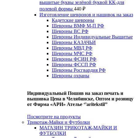
вышитые буквы зелёной буквой КК-для
полевой формы
440
₽
Изготовление шевронов и нашивок на заказ
Кадетские шевроны
Шевроны ВМФ М-П РФ
Шевроны ВС РФ
Шевроны Индивидуальные Вышитые
Шевроны КАЗАЧЬИ
Шевроны МВД РФ
Шевроны МЧС РФ
Шевроны ФСИН РФ
Шевроны ФССП РФ
Шевроны Росгвардия РФ
Шевроны охраны
Индивидуальный Пошив на заказ печать и
вышивка Цена в Челябинске, Оптом и розницу
от Фирма «АРИ» Ателье ‘’aritekstil’’
Посмотрите на продукты
Трикотаж-Майки и Футболки
МАГАЗИН ТРИКОТАЖ-МАЙКИ И
ФУТБОЛКИ