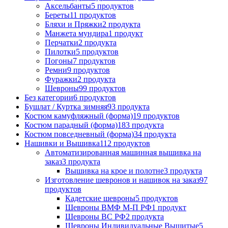
Аксельбанты
5 продуктов
Береты
11 продуктов
Бляхи и Пряжки
2 продукта
Манжета мундира
1 продукт
Перчатки
2 продукта
Пилотки
5 продуктов
Погоны
7 продуктов
Ремни
9 продуктов
Фуражки
2 продукта
Шевроны
99 продуктов
Без категории
6 продуктов
Бушлат / Куртка зимняя
93 продукта
Костюм камуфляжный (форма)
19 продуктов
Костюм парадный (форма)
183 продукта
Костюм повседневный (форма)
34 продукта
Нашивки и Вышивка
112 продуктов
Автоматизированная машинная вышивка на
заказ
3 продукта
Вышивка на крое и полотне
3 продукта
Изготовление шевронов и нашивок на заказ
97
продуктов
Кадетские шевроны
5 продуктов
Шевроны ВМФ М-П РФ
1 продукт
Шевроны ВС РФ
2 продукта
Шевроны Индивидуальные Вышитые
5