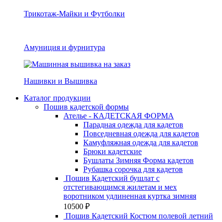
Трикотаж-Майки и Футболки
Амуниция и фурнитура
Нашивки и Вышивка
Каталог продукции
Пошив кадетской формы
Ателье - КАДЕТСКАЯ ФОРМА
Парадная одежда для кадетов
Повседневная одежда для кадетов
Камуфляжная одежда для кадетов
Брюки кадетские
Бушлаты Зимняя Форма кадетов
Рубашка сорочка для кадетов
Пошив Кадетский бушлат с
отстегивающимся жилетам и мех
воротником удлиненная куртка зимняя
10500
₽
Пошив Кадетский Костюм полевой летний