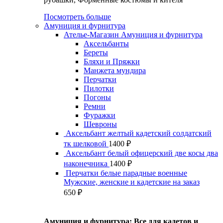
Посмотреть больше
Амуниция и фурнитура
Ателье-Магазин Амуниция и фурнитура
Аксельбанты
Береты
Бляхи и Пряжки
Манжета мундира
Перчатки
Пилотки
Погоны
Ремни
Фуражки
Шевроны
Аксельбант желтый кадетский солдатский
тк шелковой
1400
₽
Аксельбант белый офицерский две косы два
наконечника
1400
₽
Перчатки белые парадные военные
Мужские, женские и кадетские на заказ
650
₽
Амуниция и фурнитура: Все для кадетов и