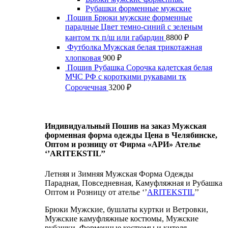
Рубашки форменные мужские
Пошив Брюки мужские форменные
парадные Цвет темно-синий с зеленым
кантом тк п/ш или габардин
8800
₽
Футболка Мужская белая трикотажная
хлопковая
900
₽
Пошив Рубашка Сорочка кадетская белая
МЧС РФ с короткими рукавами тк
Сорочечная
3200
₽
Индивидуальный Пошив на заказ Мужская
форменная форма одежды Цена в Челябинске,
Оптом и розницу от Фирма «АРИ» Ателье
‘’ARITEKSTIL’’
Летняя и Зимняя Мужская Форма Одежды
Парадная, Повседневная, Камуфляжная и Рубашка
Оптом и Розницу от ателье ‘’
ARITEKSTIL
’’
Брюки Мужские, бушлаты куртки и Ветровки,
Мужские камуфляжные костюмы, Мужские
рубашки, Форменные костюмы и кителя