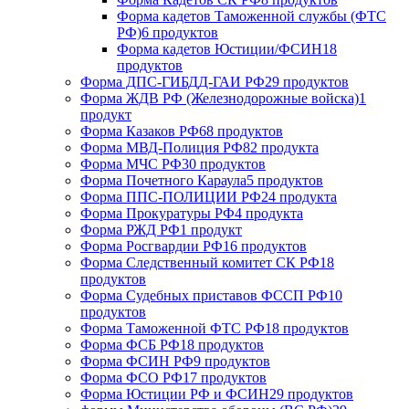
Форма кадетов Таможенной службы (ФТС
РФ)
6 продуктов
Форма кадетов Юстиции/ФСИН
18
продуктов
Форма ДПС-ГИБДД-ГАИ РФ
29 продуктов
Форма ЖДВ РФ (Железнодорожные войска)
1
продукт
Форма Казаков РФ
68 продуктов
Форма МВД-Полиция РФ
82 продукта
Форма МЧС РФ
30 продуктов
Форма Почетного Караула
5 продуктов
Форма ППС-ПОЛИЦИИ РФ
24 продукта
Форма Прокуратуры РФ
4 продукта
Форма РЖД РФ
1 продукт
Форма Росгвардии РФ
16 продуктов
Форма Следственный комитет СК РФ
18
продуктов
Форма Судебных приставов ФССП РФ
10
продуктов
Форма Таможенной ФТС РФ
18 продуктов
Форма ФСБ РФ
18 продуктов
Форма ФСИН РФ
9 продуктов
Форма ФСО РФ
17 продуктов
Форма Юстиции РФ и ФСИН
29 продуктов