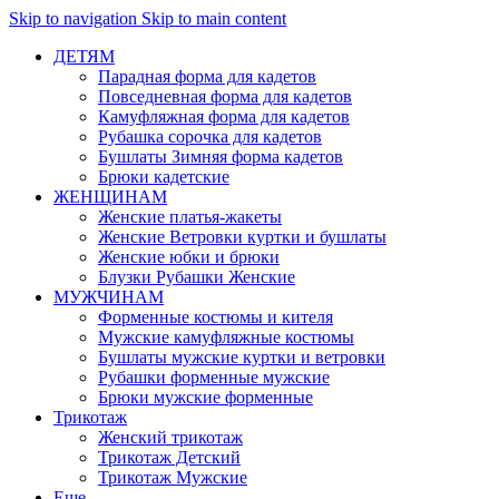
Skip to navigation
Skip to main content
ДЕТЯМ
Парадная форма для кадетов
Повседневная форма для кадетов
Камуфляжная форма для кадетов
Рубашка сорочка для кадетов
Бушлаты Зимняя форма кадетов
Брюки кадетские
ЖЕНЩИНАМ
Женские платья-жакеты
Женские Ветровки куртки и бушлаты
Женские юбки и брюки
Блузки Рубашки Женские
МУЖЧИНАМ
Форменные костюмы и кителя
Мужские камуфляжные костюмы
Бушлаты мужские куртки и ветровки
Рубашки форменные мужские
Брюки мужские форменные
Трикотаж
Женский трикотаж
Трикотаж Детский
Трикотаж Мужские
Еще