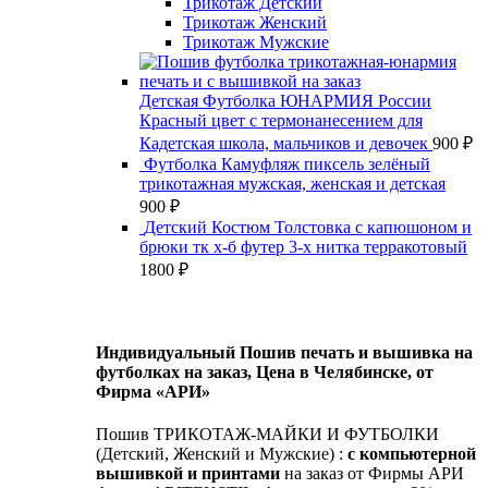
Трикотаж Детский
Трикотаж Женский
Трикотаж Мужские
Детская Футболка ЮНАРМИЯ России
Красный цвет с термонанесением для
Кадетская школа, мальчиков и девочек
900
₽
Футболка Камуфляж пиксель зелёный
трикотажная мужская, женская и детская
900
₽
Детский Костюм Толстовка с капюшоном и
брюки тк х-б футер 3-х нитка терракотовый
1800
₽
Индивидуальный Пошив печать и вышивка на
футболках на заказ, Цена в Челябинске, от
Фирма «АРИ»
Пошив ТРИКОТАЖ-МАЙКИ И ФУТБОЛКИ
(Детский, Женский и Мужские) :
с компьютерной
вышивкой и принтами
на заказ от Фирмы АРИ