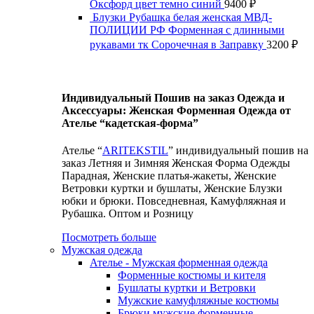
Оксфорд цвет темно синий
9400
₽
Блузки Рубашка белая женская МВД-
ПОЛИЦИИ РФ Форменная с длинными
рукавами тк Сорочечная в Заправку
3200
₽
Индивидуальный Пошив на заказ Одежда и
Аксессуары: Женская Форменная Одежда от
Ателье “кадетская-форма”
Ателье “
ARITEKSTIL
” индивидуальный пошив на
заказ Летняя и Зимняя Женская Форма Одежды
Парадная, Женские платья-жакеты, Женские
Ветровки куртки и бушлаты, Женские Блузки
юбки и брюки. Повседневная, Камуфляжная и
Рубашка. Оптом и Розницу
Посмотреть больше
Мужская одежда
Ателье - Мужская форменная одежда
Форменные костюмы и кителя
Бушлаты куртки и Ветровки
Мужские камуфляжные костюмы
Брюки мужские форменные