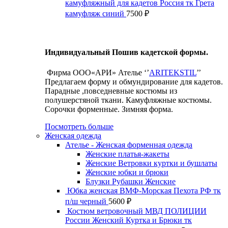
камуфляжный для кадетов Россия тк Грета
камуфляж синий
7500
₽
Индивидуальный Пошив кадетской формы.
Фирма ООО«АРИ» Ателье ‘’
ARITEKSTIL
’’
Предлагаем форму и обмундирование для кадетов.
Парадные ,повседневные костюмы из
полушерстяной ткани. Камуфляжные костюмы.
Сорочки форменные. Зимняя форма.
Посмотреть больше
Женская одежда
Ателье - Женская форменная одежда
Женские платья-жакеты
Женские Ветровки куртки и бушлаты
Женские юбки и брюки
Блузки Рубашки Женские
Юбка женская ВМФ-Морская Пехота РФ тк
п/ш черный
5600
₽
Костюм ветровочный МВД ПОЛИЦИИ
России Женский Куртка и Брюки тк