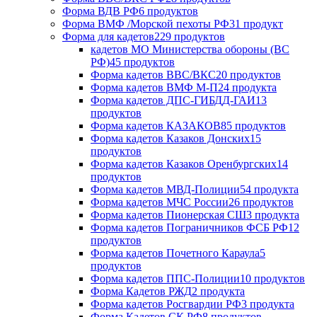
Форма ВДВ РФ
6 продуктов
Форма ВМФ /Морской пехоты РФ
31 продукт
Форма для кадетов
229 продуктов
кадетов МО Министерства обороны (ВС
РФ)
45 продуктов
Форма кадетов ВВС/ВКС
20 продуктов
Форма кадетов ВМФ М-П
24 продукта
Форма кадетов ДПС-ГИБДД-ГАИ
13
продуктов
Форма кадетов КАЗАКОВ
85 продуктов
Форма кадетов Казаков Донских
15
продуктов
Форма кадетов Казаков Оренбургских
14
продуктов
Форма кадетов МВД-Полиции
54 продукта
Форма кадетов МЧС России
26 продуктов
Форма кадетов Пионерская СШ
3 продукта
Форма кадетов Пограничников ФСБ РФ
12
продуктов
Форма кадетов Почетного Караула
5
продуктов
Форма кадетов ППС-Полиции
10 продуктов
Форма Кадетов РЖД
2 продукта
Форма кадетов Росгвардии РФ
3 продукта
Форма Кадетов СК РФ
8 продуктов