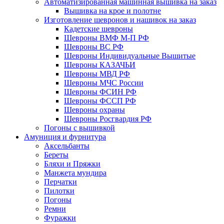
Автоматизированная машинная вышивка на заказ
Вышивка на крое и полотне
Изготовление шевронов и нашивок на заказ
Кадетские шевроны
Шевроны ВМФ М-П РФ
Шевроны ВС РФ
Шевроны Индивидуальные Вышитые
Шевроны КАЗАЧЬИ
Шевроны МВД РФ
Шевроны МЧС России
Шевроны ФСИН РФ
Шевроны ФССП РФ
Шевроны охраны
Шевроны Росгвардия РФ
Погоны с вышивкой
Амуниция и фурнитура
Аксельбанты
Береты
Бляхи и Пряжки
Манжета мундира
Перчатки
Пилотки
Погоны
Ремни
Фуражки