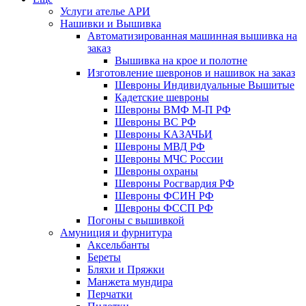
Услуги ателье АРИ
Нашивки и Вышивка
Автоматизированная машинная вышивка на
заказ
Вышивка на крое и полотне
Изготовление шевронов и нашивок на заказ
Шевроны Индивидуальные Вышитые
Кадетские шевроны
Шевроны ВМФ М-П РФ
Шевроны ВС РФ
Шевроны КАЗАЧЬИ
Шевроны МВД РФ
Шевроны МЧС России
Шевроны охраны
Шевроны Росгвардия РФ
Шевроны ФСИН РФ
Шевроны ФССП РФ
Погоны с вышивкой
Амуниция и фурнитура
Аксельбанты
Береты
Бляхи и Пряжки
Манжета мундира
Перчатки