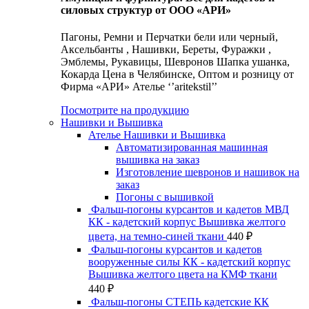
силовых структур от ООО «АРИ»
Пагоны, Ремни и Перчатки бели или черный,
Аксельбанты , Нашивки, Береты, Фуражки ,
Эмблемы, Рукавицы, Шевронов Шапка ушанка,
Кокарда Цена в Челябинске, Оптом и розницу от
Фирма «АРИ» Ателье ‘’aritekstil’’
Посмотрите на продукцию
Нашивки и Вышивка
Ателье Нашивки и Вышивка
Автоматизированная машинная
вышивка на заказ
Изготовление шевронов и нашивок на
заказ
Погоны с вышивкой
Фальш-погоны курсантов и кадетов МВД
КК - кадетский корпус Вышивка желтого
цвета, на темно-синей ткани
440
₽
Фальш-погоны курсантов и кадетов
вооруженные силы КК - кадетский корпус
Вышивка желтого цвета на КМФ ткани
440
₽
Фальш-погоны СТЕПЬ кадетские КК