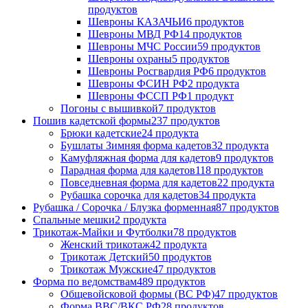
продуктов
Шевроны КАЗАЧЬИ
6 продуктов
Шевроны МВД РФ
14 продуктов
Шевроны МЧС России
59 продуктов
Шевроны охраны
5 продуктов
Шевроны Росгвардия РФ
6 продуктов
Шевроны ФСИН РФ
2 продукта
Шевроны ФССП РФ
1 продукт
Погоны с вышивкой
7 продуктов
Пошив кадетской формы
237 продуктов
Брюки кадетские
24 продукта
Бушлаты Зимняя форма кадетов
32 продукта
Камуфляжная форма для кадетов
9 продуктов
Парадная форма для кадетов
118 продуктов
Повседневная форма для кадетов
22 продукта
Рубашка сорочка для кадетов
34 продукта
Рубашка / Сорочка / Блузка форменная
87 продуктов
Спальные мешки
2 продукта
Трикотаж-Майки и Футболки
78 продуктов
Женский трикотаж
42 продукта
Трикотаж Детский
50 продуктов
Трикотаж Мужские
47 продуктов
Форма по ведомствам
489 продуктов
Общевойсковой формы (ВС РФ)
47 продуктов
Форма ВВС/ВКС РФ
28 продуктов