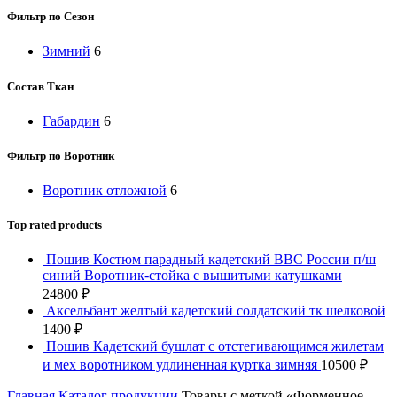
Фильтр по Сезон
Зимний
6
Состав Ткан
Габардин
6
Фильтр по Воротник
Воротник отложной
6
Top rated products
Пошив Костюм парадный кадетский ВВС России п/ш
синий Воротник-стойка с вышитыми катушками
24800
₽
Аксельбант желтый кадетский солдатский тк шелковой
1400
₽
Пошив Кадетский бушлат с отстегивающимся жилетам
и мех воротником удлиненная куртка зимняя
10500
₽
Главная
Каталог продукции
Товары с меткой «Форменное