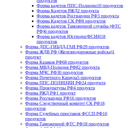
продуктов
Форма кадетов ППС-Полиции
10 продуктов
Форма Кадетов РЖД
2 продукта
Форма кадетов Росгвардии РФ
3 продукта
Форма Кадетов СК РФ
8 продуктов
Форма кадетов Таможенной службы (ФТС
РФ)
6 продуктов
Форма кадетов Юстиции/ФСИН
18
продуктов
Форма ДПС-ГИБДД-ГАИ РФ
29 продуктов
Форма ЖДВ РФ (Железнодорожные войска)
1
продукт
Форма Казаков РФ
68 продуктов
Форма МВД-Полиция РФ
82 продукта
Форма МЧС РФ
30 продуктов
Форма Почетного Караула
5 продуктов
Форма ППС-ПОЛИЦИИ РФ
24 продукта
Форма Прокуратуры РФ
4 продукта
Форма РЖД РФ
1 продукт
Форма Росгвардии РФ
16 продуктов
Форма Следственный комитет СК РФ
18
продуктов
Форма Судебных приставов ФССП РФ
10
продуктов
Форма Таможенной ФТС РФ
18 продуктов