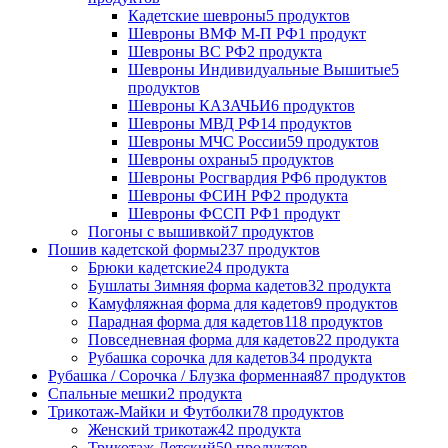
Кадетские шевроны
5 продуктов
Шевроны ВМФ М-П РФ
1 продукт
Шевроны ВС РФ
2 продукта
Шевроны Индивидуальные Вышитые
5
продуктов
Шевроны КАЗАЧЬИ
6 продуктов
Шевроны МВД РФ
14 продуктов
Шевроны МЧС России
59 продуктов
Шевроны охраны
5 продуктов
Шевроны Росгвардия РФ
6 продуктов
Шевроны ФСИН РФ
2 продукта
Шевроны ФССП РФ
1 продукт
Погоны с вышивкой
7 продуктов
Пошив кадетской формы
237 продуктов
Брюки кадетские
24 продукта
Бушлаты Зимняя форма кадетов
32 продукта
Камуфляжная форма для кадетов
9 продуктов
Парадная форма для кадетов
118 продуктов
Повседневная форма для кадетов
22 продукта
Рубашка сорочка для кадетов
34 продукта
Рубашка / Сорочка / Блузка форменная
87 продуктов
Спальные мешки
2 продукта
Трикотаж-Майки и Футболки
78 продуктов
Женский трикотаж
42 продукта
Трикотаж Детский
50 продуктов