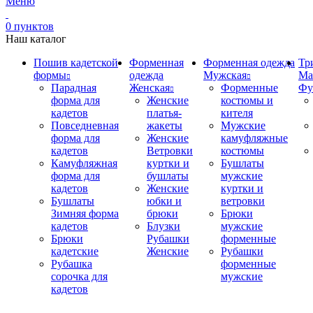
Меню
0
пунктов
Наш каталог
Пошив кадетской
Форменная
Форменная одежда
Тр
формы
одежда
Мужская
Ма
Парадная
Женская
Форменные
Фу
форма для
Женские
костюмы и
кадетов
платья-
кителя
Повседневная
жакеты
Мужские
форма для
Женские
камуфляжные
кадетов
Ветровки
костюмы
Камуфляжная
куртки и
Бушлаты
форма для
бушлаты
мужские
кадетов
Женские
куртки и
Бушлаты
юбки и
ветровки
Зимняя форма
брюки
Брюки
кадетов
Блузки
мужские
Брюки
Рубашки
форменные
кадетские
Женские
Рубашки
Рубашка
форменные
сорочка для
мужские
кадетов