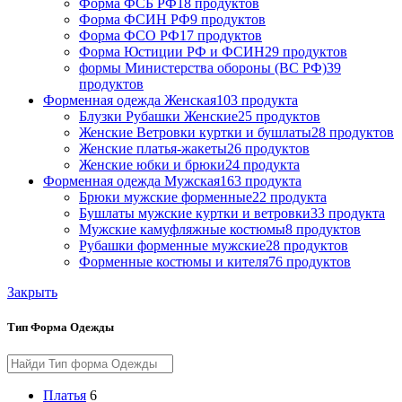
Форма ФСБ РФ
18 продуктов
Форма ФСИН РФ
9 продуктов
Форма ФСО РФ
17 продуктов
Форма Юстиции РФ и ФСИН
29 продуктов
формы Министерства обороны (ВС РФ)
39
продуктов
Форменная одежда Женская
103 продукта
Блузки Рубашки Женские
25 продуктов
Женские Ветровки куртки и бушлаты
28 продуктов
Женские платья-жакеты
26 продуктов
Женские юбки и брюки
24 продукта
Форменная одежда Мужская
163 продукта
Брюки мужские форменные
22 продукта
Бушлаты мужские куртки и ветровки
33 продукта
Мужские камуфляжные костюмы
8 продуктов
Рубашки форменные мужские
28 продуктов
Форменные костюмы и кителя
76 продуктов
Закрыть
Тип Форма Одежды
Платья
6