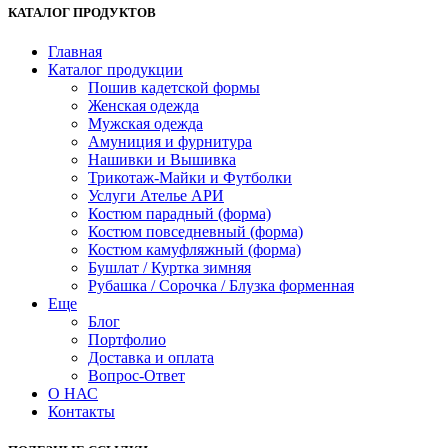
КАТАЛОГ ПРОДУКТОВ
Главная
Каталог продукции
Пошив кадетской формы
Женская одежда
Мужская одежда
Амуниция и фурнитура
Нашивки и Вышивка
Трикотаж-Майки и Футболки
Услуги Ателье АРИ
Костюм парадный (форма)
Костюм повседневный (форма)
Костюм камуфляжный (форма)
Бушлат / Куртка зимняя
Рубашка / Сорочка / Блузка форменная
Еще
Блог
Портфолио
Доставка и оплата
Вопрос-Ответ
О НАС
Контакты