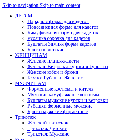
Skip to navigation
Skip to main content
ДЕТЯМ
Парадная форма для кадетов
Повседневная форма для кадетов
Камуфляжная форма для кадетов
Рубашка сорочка для кадетов
Бушлаты Зимняя форма кадетов
Брюки кадетские
ЖЕНЩИНАМ
Женские платья-жакеты
Женские Ветровки куртки и бушлаты
Женские юбки и брюки
Блузки Рубашки Женские
МУЖЧИНАМ
Форменные костюмы и кителя
Мужские камуфляжные костюмы
Бушлаты мужские куртки и ветровки
Рубашки форменные мужские
Брюки мужские форменные
Трикотаж
Женский трикотаж
Трикотаж Детский
Трикотаж Мужские
Еще