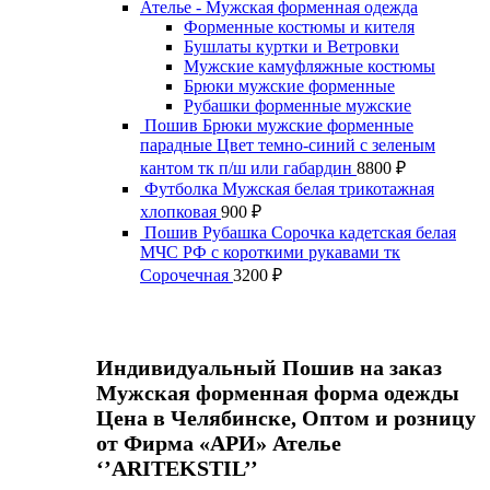
Ателье - Мужская форменная одежда
Форменные костюмы и кителя
Бушлаты куртки и Ветровки
Мужские камуфляжные костюмы
Брюки мужские форменные
Рубашки форменные мужские
Пошив Брюки мужские форменные
парадные Цвет темно-синий с зеленым
кантом тк п/ш или габардин
8800
₽
Футболка Мужская белая трикотажная
хлопковая
900
₽
Пошив Рубашка Сорочка кадетская белая
МЧС РФ с короткими рукавами тк
Сорочечная
3200
₽
Индивидуальный Пошив на заказ
Мужская форменная форма одежды
Цена в Челябинске, Оптом и розницу
от Фирма «АРИ» Ателье
‘’ARITEKSTIL’’