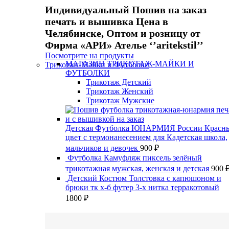
Индивидуальный Пошив на заказ
печать и вышивка Цена в
Челябинске, Оптом и розницу от
Фирма «АРИ» Ателье ‘’aritekstil’’
Посмотрите на продукты
МАГАЗИН ТРИКОТАЖ-МАЙКИ И
Трикотаж-Майки и Футболки
ФУТБОЛКИ
Трикотаж Детский
Трикотаж Женский
Трикотаж Мужские
Детская Футболка ЮНАРМИЯ России Красн
цвет с термонанесением для Кадетская школа,
мальчиков и девочек
900
₽
Футболка Камуфляж пиксель зелёный
трикотажная мужская, женская и детская
900
Детский Костюм Толстовка с капюшоном и
брюки тк х-б футер 3-х нитка терракотовый
1800
₽