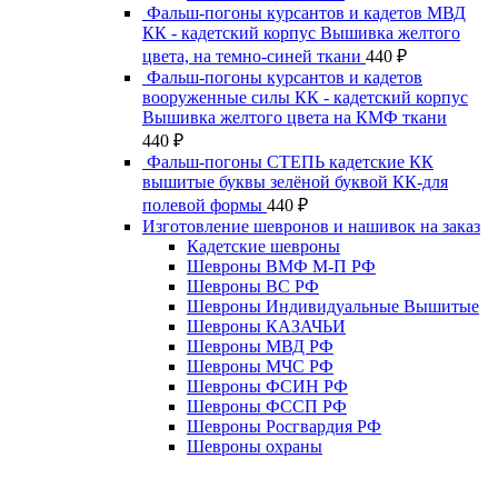
Фальш-погоны курсантов и кадетов МВД
КК - кадетский корпус Вышивка желтого
цвета, на темно-синей ткани
440
₽
Фальш-погоны курсантов и кадетов
вооруженные силы КК - кадетский корпус
Вышивка желтого цвета на КМФ ткани
440
₽
Фальш-погоны СТЕПЬ кадетские КК
вышитые буквы зелёной буквой КК-для
полевой формы
440
₽
Изготовление шевронов и нашивок на заказ
Кадетские шевроны
Шевроны ВМФ М-П РФ
Шевроны ВС РФ
Шевроны Индивидуальные Вышитые
Шевроны КАЗАЧЬИ
Шевроны МВД РФ
Шевроны МЧС РФ
Шевроны ФСИН РФ
Шевроны ФССП РФ
Шевроны Росгвардия РФ
Шевроны охраны