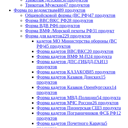
Трикотаж Мужские
47 продуктов
Форма по ведомствам
489 продуктов
Общевойсковой формы (ВС РФ)
47 продуктов
Форма ВВС/ВКС РФ
28 продуктов
Форма ВДВ РФ
6 продуктов
Форма ВМФ /Морской пехоты РФ
31 продукт
Форма для кадетов
229 продуктов
кадетов МО Министерства обороны (ВС
РФ)
45 продуктов
Форма кадетов ВВС/ВКС
20 продуктов
Форма кадетов ВМФ М-П
24 продукта
Форма кадетов ДПС-ГИБДД-ГАИ
13
продуктов
Форма кадетов КАЗАКОВ
85 продуктов
Форма кадетов Казаков Донских
15
продуктов
Форма кадетов Казаков Оренбургских
14
продуктов
Форма кадетов МВД-Полиции
54 продукта
Форма кадетов МЧС России
26 продуктов
Форма кадетов Пионерская СШ
3 продукта
Форма кадетов Пограничников ФСБ РФ
12
продуктов
Форма кадетов Почетного Караула
5