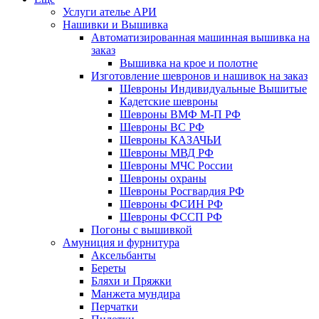
Услуги ателье АРИ
Нашивки и Вышивка
Автоматизированная машинная вышивка на
заказ
Вышивка на крое и полотне
Изготовление шевронов и нашивок на заказ
Шевроны Индивидуальные Вышитые
Кадетские шевроны
Шевроны ВМФ М-П РФ
Шевроны ВС РФ
Шевроны КАЗАЧЬИ
Шевроны МВД РФ
Шевроны МЧС России
Шевроны охраны
Шевроны Росгвардия РФ
Шевроны ФСИН РФ
Шевроны ФССП РФ
Погоны с вышивкой
Амуниция и фурнитура
Аксельбанты
Береты
Бляхи и Пряжки
Манжета мундира
Перчатки