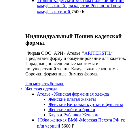
Пошив Кадетский Костюм полевой летний
камуфляжный для кадетов Россия тк Грета
камуфляж синий
7500
₽
Индивидуальный Пошив кадетской
формы.
Фирма ООО«АРИ» Ателье ‘’
ARITEKSTIL
’’
Предлагаем форму и обмундирование для кадетов.
Парадные ,повседневные костюмы из
полушерстяной ткани. Камуфляжные костюмы.
Сорочки форменные. Зимняя форма.
Посмотреть больше
Женская одежда
Ателье - Женская форменная одежда
Женские платья-жакеты
Женские Ветровки куртки и бушлаты
Женские юбки и брюки
Блузки Рубашки Женские
Юбка женская ВМФ-Морская Пехота РФ тк
п/ш черный
5600
₽