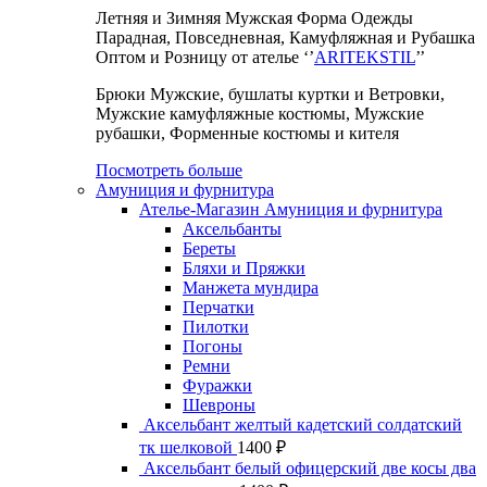
Летняя и Зимняя Мужская Форма Одежды
Парадная, Повседневная, Камуфляжная и Рубашка
Оптом и Розницу от ателье ‘’
ARITEKSTIL
’’
Брюки Мужские, бушлаты куртки и Ветровки,
Мужские камуфляжные костюмы, Мужские
рубашки, Форменные костюмы и кителя
Посмотреть больше
Амуниция и фурнитура
Ателье-Магазин Амуниция и фурнитура
Аксельбанты
Береты
Бляхи и Пряжки
Манжета мундира
Перчатки
Пилотки
Погоны
Ремни
Фуражки
Шевроны
Аксельбант желтый кадетский солдатский
тк шелковой
1400
₽
Аксельбант белый офицерский две косы два