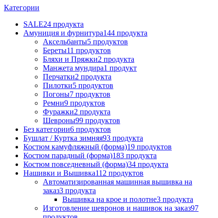
Категории
SALE
24 продукта
Амуниция и фурнитура
144 продукта
Аксельбанты
5 продуктов
Береты
11 продуктов
Бляхи и Пряжки
2 продукта
Манжета мундира
1 продукт
Перчатки
2 продукта
Пилотки
5 продуктов
Погоны
7 продуктов
Ремни
9 продуктов
Фуражки
2 продукта
Шевроны
99 продуктов
Без категории
6 продуктов
Бушлат / Куртка зимняя
93 продукта
Костюм камуфляжный (форма)
19 продуктов
Костюм парадный (форма)
183 продукта
Костюм повседневный (форма)
34 продукта
Нашивки и Вышивка
112 продуктов
Автоматизированная машинная вышивка на
заказ
3 продукта
Вышивка на крое и полотне
3 продукта
Изготовление шевронов и нашивок на заказ
97
продуктов