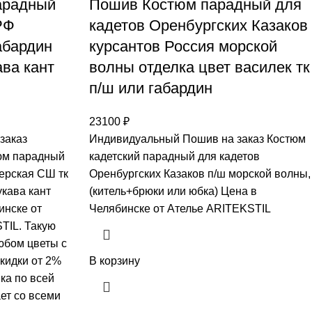
арадный
Пошив Костюм парадный для
РФ
кадетов Оренбургских Казаков
абардин
курсантов Россия морской
ава кант
волны отделка цвет василек тк
п/ш или габардин
23100
₽
заказ
Индивидуальный Пошив на заказ Костюм
юм парадный
кадетский парадный для кадетов
ерская СШ тк
Оренбургских Казаков п/ш морской волны,
укава кант
(китель+брюки или юбка) Цена в
инске от
Челябинске от Ателье ARITEKSTIL
TIL. Такую
юбом цветы с
скидки от 2%
В корзину
ка по всей
ет со всеми