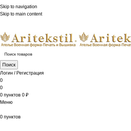
Skip to navigation
Skip to main content
aritekstil@mail.ru +79226990188 , +79097440850…
Поиск
Логин / Регистрация
0
0
0
пунктов
0
₽
Меню
0
пунктов
Наш каталог