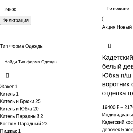
Фильтрация
Акция
Новый
Тип Форма Одежды
Кадетски
белый дев
Юбка п/ш 
воротник 
Жакет
1
отделка ц
Китель
1
Китель и Брюки
25
19400
₽
–
217
Китель и Юбка
20
Индивидуальн
Китель Парадный
2
Кадетский ко
Костюм Парадный
23
девочек Брюк
Пиджак
1