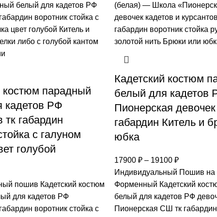
Кадетский костюм п
й костюм парадный
белый для кадетов 
я кадетов РФ
Пионерская девочек
 тк габардин
габардин Китель и б
стойка с галуном
юбка
вет голубой
17900
₽
–
19100
₽
Индивидуальный Пошив на 
ый пошив Кадетский костюм
Форменный Кадетский кост
ый для кадетов РФ
белый для кадетов РФ дево
габардин воротник стойка с
Пионерская СШ тк габардин