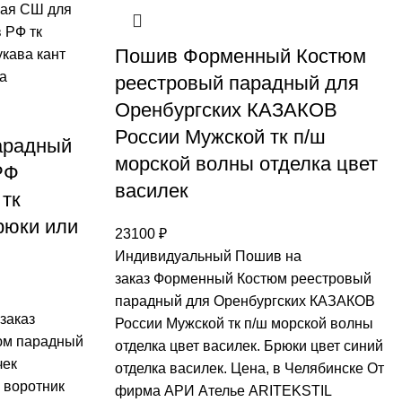
Пошив Форменный Костюм
реестровый парадный для
Оренбургских КАЗАКОВ
России Мужской тк п/ш
арадный
морской волны отделка цвет
РФ
василек
 тк
рюки или
23100
₽
Индивидуальный Пошив на
заказ Форменный Костюм реестровый
парадный для Оренбургских КАЗАКОВ
заказ
России Мужской тк п/ш морской волны
юм парадный
отделка цвет василек. Брюки цвет синий
чек
отделка василек. Цена, в Челябинске От
 воротник
фирма АРИ Ателье ARITEKSTIL