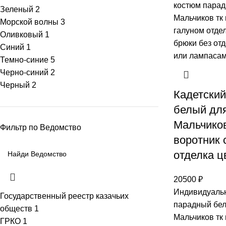
Зеленый
2
Морской волны
3
Оливковый
1
Синий
1
Темно-синие
5
Черно-синий
2
Черный
2
Кадетски
белый дл
Мальчиков
Фильтр по Ведомство
воротник 
отделка ц
20500
₽
Индивидуальн
Государственный реестр казачьих
парадный бел
обществ
1
Мальчиков тк 
ГРКО
1