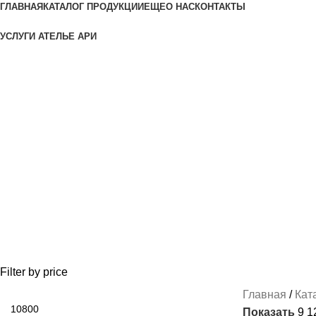
ГЛАВНАЯ
КАТАЛОГ ПРОДУКЦИИ
ЕЩЕ
О НАС
КОНТАКТЫ
УСЛУГИ АТЕЛЬЕ АРИ
Форменная одежда
Категории
SALE
24 ПРОДУКТА
АМУНИЦИЯ И ФУРНИТУРА
144 ПРОДУКТА
БЕЗ КАТ
КОСТЮМ ПАРАДНЫЙ (ФОРМА)
183 ПРОДУКТА
КОСТЮМ ПОВСЕДНЕВН
РУБАШКА / СОРОЧКА / БЛУЗКА ФОРМЕННАЯ
87 ПРОДУКТОВ
СПАЛЬН
ФОРМЕННАЯ ОДЕЖДА ЖЕНСКАЯ
103 ПРОДУКТА
ФОРМЕННАЯ ОДЕЖД
Filter by price
Главная
Кат
Показать
9
1