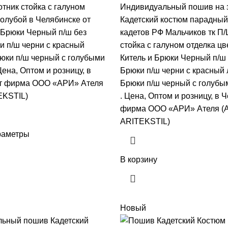
тник стойка с галуном
Индивидуальный пошив на 
голубой в Челябинске от
Кадетский костюм парадный
Брюки Черный п/ш без
кадетов РФ Мальчиков тк П/
и п/ш черни с красный
стойка с галуном отделка цв
юки п/ш черный с голубыми
Китель и Брюки Черный п/ш 
ена, Оптом и розницу, в
Брюки п/ш черни с красный
от фирма ООО «АРИ» Ателя
Брюки п/ш черный с голуб
EKSTIL)
. Цена, Оптом и розницу, в 
фирма ООО «АРИ» Ателя (А
ARITEKSTIL)
раметры
В корзину
Новый