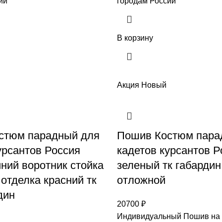
ии
городам России
В корзину
Акция
Новый
стюм парадный для
Пошив Костюм пара
урсантов Россия
кадетов курсантов Р
ний воротник стойка
зеленый тк габардин
 отделка красний тк
отложной
дин
20700
₽
Индивидуальный Пошив на 