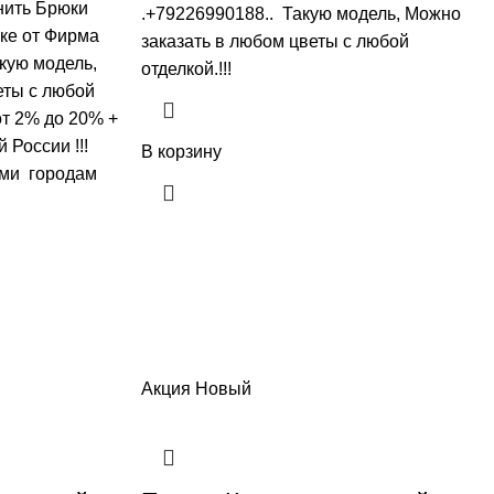
 нить Брюки
.+79226990188.. Такую модель, Mожно
ске от Фирма
заказать в любом цветы с любой
кую модель,
отделкой.!!!
еты с любой
 от 2% до 20% +
 России !!!
В корзину
ми городам
Акция
Новый