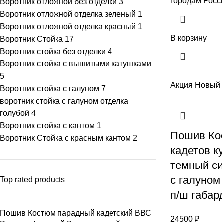
городам Росс
Воротник отложной без отделки
3
Воротник отложной отделка зеленый
1
Воротник отложной отделка красный
1
В корзину
Воротник Стойка
17
Воротник стойка без отделки
4
Воротник стойка с вышитыми катушками
5
Акция
Новый
Воротник стойка с галуном
7
воротник стойка с галуном отделка
голубой
4
Воротник стойка с кантом
1
Пошив Ко
Воротник Стойка с красным кантом
2
кадетов к
темный си
с галуном
Top rated products
п/ш габар
Пошив Костюм парадный кадетский ВВС
24500
₽