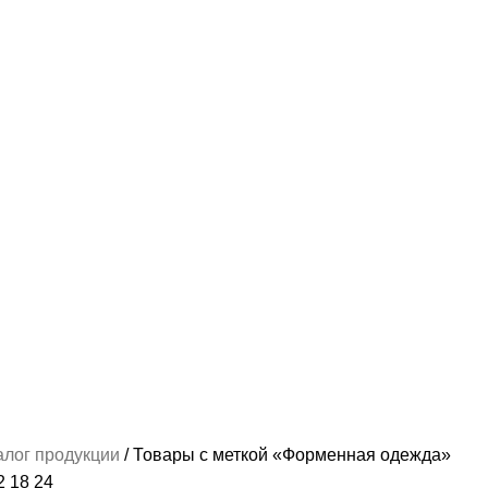
ЕГОРИИ
6 ПРОДУКТОВ
БУШЛАТ / КУРТКА ЗИМНЯЯ
93 ПРОДУКТА
КОСТЮ
ЫЙ (ФОРМА)
34 ПРОДУКТА
НАШИВКИ И ВЫШИВКА
112 ПРОДУКТОВ
ПО
ЫЕ МЕШКИ
2 ПРОДУКТА
ТРИКОТАЖ-МАЙКИ И ФУТБОЛКИ
78 ПРОДУКТ
А МУЖСКАЯ
163 ПРОДУКТА
алог продукции
Товары с меткой «Форменная одежда»
2
18
24