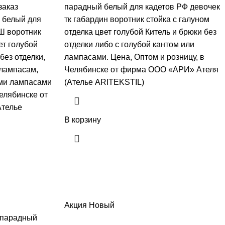
заказ
парадный белый для кадетов РФ девочек
 белый для
тк габардин воротник стойка с галуном
Ш воротник
отделка цвет голубой Китель и брюки без
ет голубой
отделки либо с голубой кантом или
без отделки,
лампасами. Цена, Оптом и розницу, в
 лампасам,
Челябинске от фирма ООО «АРИ» Ателя
ыми лампасами
(Ателье ARITEKSTIL)
Челябинске от
телье
В корзину
Акция
Новый