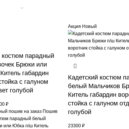
Акция
Новый
й костюм парадный
очек Брюки или
Китель габардин
Кадетский костюм п
стойка с галуном
белый Мальчиков Бр
вет голубой
Китель габардин вор
стойка с галуном от
00
₽
голубой
ый пошив на заказ Пошив
стюм парадный белый
и или Юбка п/ш Китель
23300
₽