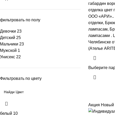
габардин воро
отделка цвет 
ООО «АРИ».. 
фильтровать по полу
отделки, Брюк
лампасам, Бр
Девочки
23
лампасами . Ц
Детский
25
Челябинске 
Мальчики
23
(Ателье ARIT
Мужской
1
Унисекс
22
Выберите па
Фильтровать по цвету
Акция
Новый
белый
10