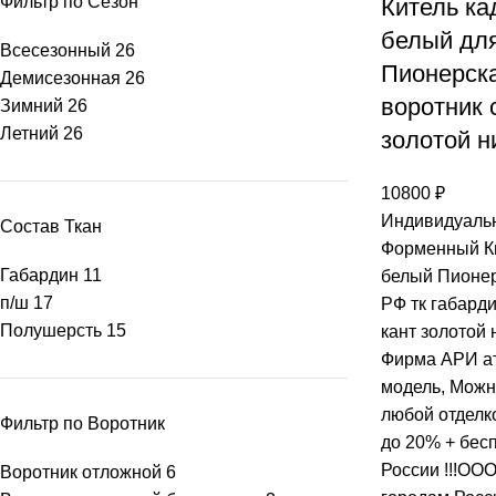
Фильтр по Сезон
Китель ка
белый дл
Всесезонный
26
Пионерска
Демисезонная
26
воротник 
Зимний
26
Летний
26
золотой н
10800
₽
Индивидуальн
Состав Ткан
Форменный Ки
Габардин
11
белый Пионер
п/ш
17
РФ тк габарди
Полушерсть
15
кант золотой 
Фирма АРИ ат
модель, Mожн
любой отделко
Фильтр по Воротник
до 20% + бес
России !!!ОО
Воротник отложной
6