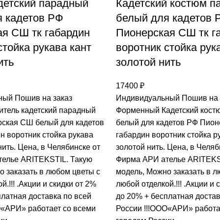
детский парадный
Кадетский костюм п
я кадетов РФ
белый для кадетов 
я СШ тк габардин
Пионерская СШ тк г
стойка рукава кант
воротник стойка рук
ить
золотой нить
17400
₽
ый Пошив на заказ
Индивидуальный Пошив на 
тель кадетский парадный
Форменный Кадетский кост
ская СШ белый для кадетов
белый для кадетов РФ Пион
н воротник стойка рукава
габардин воротник стойка р
нить. Цена, в Челябинске от
золотой нить. Цена, в Челяб
елье ARITEKSTIL. Такую
Фирма АРИ ателье ARITEKS
о заказать в любом цветы с
модель, Mожно заказать в л
й.!!! .Акции и скидки от 2%
любой отделкой.!!! .Акции и 
платная доставка по всей
до 20% + бесплатная достав
О«АРИ» работает со всеми
России !!!ООО«АРИ» работа