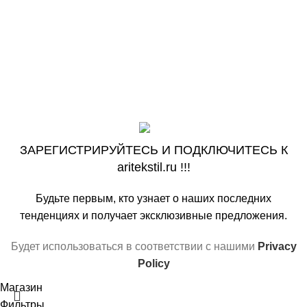
ASSORTI-STUDIO.COM
ASSORTI-STUDIO.RU
VK
OK
На основе
ООО «АРИ» ‘’ARITEKSTIL’’
copyright ©2009-
2026
.
Наша цель! Ваш комфорт !
ЗАРЕГИСТРИРУЙТЕСЬ И ПОДКЛЮЧИТЕСЬ К
aritekstil.ru !!!
Будьте первым, кто узнает о наших последних
тенденциях и получает эксклюзивные предложения.
Будет использоваться в соответствии с нашими
Privacy
Policy
Магазин
Фильтры