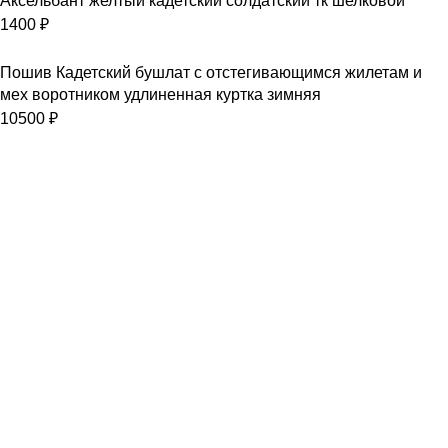
Аксельбант желтый кадетский солдатский тк шелковой
1400
₽
Пошив Кадетский бушлат с отстегивающимся жилетам и
мех воротником удлиненная куртка зимняя
10500
₽