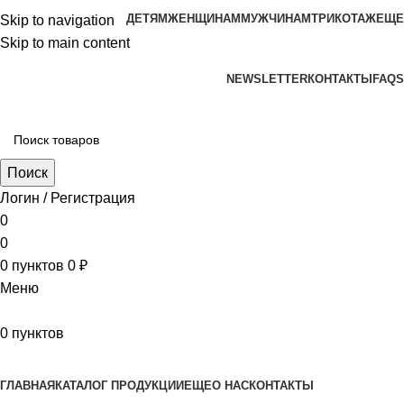
ДЕТЯМ
ЖЕНЩИНАМ
МУЖЧИНАМ
ТРИКОТАЖ
ЕЩЕ
Skip to navigation
Skip to main content
aritekstil@mail.ru +79226990188 , +79097440850…
NEWSLETTER
КОНТАКТЫ
FAQS
Поиск
Логин / Регистрация
0
0
0
пунктов
0
₽
Меню
0
пунктов
Наш каталог
ГЛАВНАЯ
КАТАЛОГ ПРОДУКЦИИ
ЕЩЕ
О НАС
КОНТАКТЫ