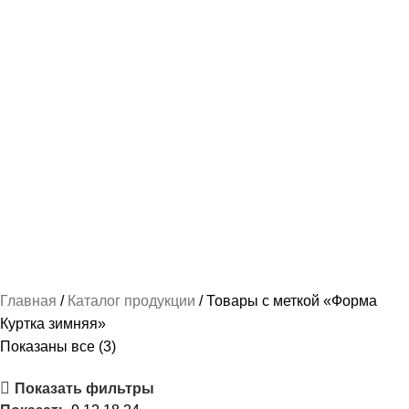
НАШИВКИ И ВЫШИВКА
112 ПРОДУКТОВ
ПОШИВ КАДЕТСКОЙ ФОРМЫ
237 ПРОДУКТОВ
РУБАШКА / СОРОЧКА / БЛУЗКА ФОРМЕННАЯ
87 ПРОДУКТОВ
СПАЛЬНЫЕ МЕШКИ
2 ПРОДУКТА
ТРИКОТАЖ-МАЙКИ И ФУТБОЛКИ
78 ПРОДУКТОВ
ФОРМА ПО ВЕДОМСТВАМ
489 ПРОДУКТОВ
ФОРМЕННАЯ ОДЕЖДА ЖЕНСКАЯ
103 ПРОДУКТА
ФОРМЕННАЯ ОДЕЖДА МУЖСКАЯ
163 ПРОДУКТА
Главная
Каталог продукции
Товары с меткой «Форма
Куртка зимняя»
Показаны все (3)
Показать фильтры