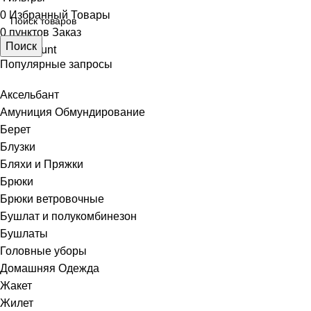
0
Избранный Товары
0
пунктов
Заказ
Поиск
My account
Популярные запросы
Аксельбант
Амуниция Обмундирование
Берет
Блузки
Бляхи и Пряжки
Брюки
Брюки ветровочные
Бушлат и полукомбинезон
Бушлаты
Головные уборы
Домашняя Одежда
Жакет
Жилет