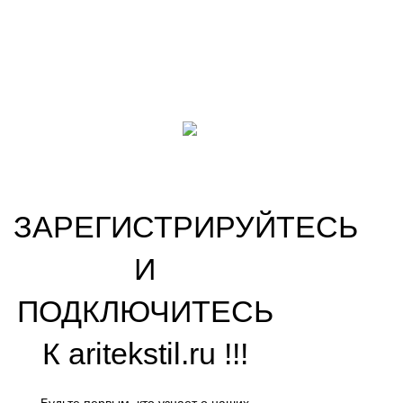
VK
OK
На основе
ООО «АРИ» ‘’ARITEKSTIL’’
copyright ©2009-
2026
.
Наша цель! Ваш комфорт !
ЗАРЕГИСТРИРУЙТЕСЬ
И
ПОДКЛЮЧИТЕСЬ
К aritekstil.ru !!!