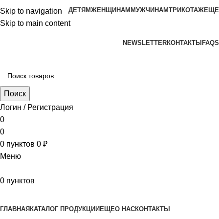
ДЕТЯМ
ЖЕНЩИНАМ
МУЖЧИНАМ
ТРИКОТАЖ
ЕЩЕ
Skip to navigation
Skip to main content
aritekstil@mail.ru +79226990188 , +79097440850…
NEWSLETTER
КОНТАКТЫ
FAQS
Поиск
Логин / Регистрация
0
0
0
пунктов
0
₽
Меню
0
пунктов
Наш каталог
ГЛАВНАЯ
КАТАЛОГ ПРОДУКЦИИ
ЕЩЕ
О НАС
КОНТАКТЫ