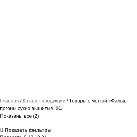
НАШИВКИ И ВЫШИВКА
112 ПРОДУКТОВ
ПОШИВ КАДЕТСКОЙ ФОРМЫ
237 ПРОДУКТОВ
РУБАШКА / СОРОЧКА / БЛУЗКА ФОРМЕННАЯ
87 ПРОДУКТОВ
СПАЛЬНЫЕ МЕШКИ
2 ПРОДУКТА
ТРИКОТАЖ-МАЙКИ И ФУТБОЛКИ
78 ПРОДУКТОВ
ФОРМА ПО ВЕДОМСТВАМ
489 ПРОДУКТОВ
ФОРМЕННАЯ ОДЕЖДА ЖЕНСКАЯ
103 ПРОДУКТА
ФОРМЕННАЯ ОДЕЖДА МУЖСКАЯ
163 ПРОДУКТА
Главная
Каталог продукции
Товары с меткой «Фальш-
погоны сукно вышитые КК»
Показаны все (2)
Показать фильтры