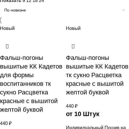
Показать
9
12
18
24
Новый
Новый
Фальш-погоны
Фальш-погоны
вышитые КК Кадетов
вышитые КК Кадетов
для формы
тк сукно Расцветка
воспитанников тк
красные с вышитой
сукно Расцветка
желтой буквой
красные с вышитой
440
₽
желтой буквой
от 10 Штук
440
₽
Индивидуальный Пошив на