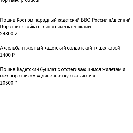
Top rated products
Пошив Костюм парадный кадетский ВВС России п/ш синий
Воротник-стойка с вышитыми катушками
24800
₽
Аксельбант желтый кадетский солдатский тк шелковой
1400
₽
Пошив Кадетский бушлат с отстегивающимся жилетам и
мех воротником удлиненная куртка зимняя
10500
₽