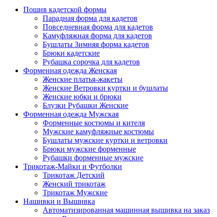
Пошив кадетской формы
Парадная форма для кадетов
Повседневная форма для кадетов
Камуфляжная форма для кадетов
Бушлаты Зимняя форма кадетов
Брюки кадетские
Рубашка сорочка для кадетов
Форменная одежда Женская
Женские платья-жакеты
Женские Ветровки куртки и бушлаты
Женские юбки и брюки
Блузки Рубашки Женские
Форменная одежда Мужская
Форменные костюмы и кителя
Мужские камуфляжные костюмы
Бушлаты мужские куртки и ветровки
Брюки мужские форменные
Рубашки форменные мужские
Трикотаж-Майки и Футболки
Трикотаж Детский
Женский трикотаж
Трикотаж Мужские
Нашивки и Вышивка
Автоматизированная машинная вышивка на заказ