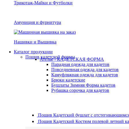
Трикотаж-Майки и Футболки
Амуниция и фурнитура
Нашивки и Вышивка
Каталог продукции
Пошив кадетской формы
Ателье - КАДЕТСКАЯ ФОРМА
Парадная одежда для кадетов
Повседневная одежда для кадетов
Камуфляжная одежда для кадетов
Брюки кадетские
Бушлаты Зимняя Форма кадетов
Рубашка сорочка для кадетов
Пошив Кадетский бушлат с отстегивающимся
Пошив Кадетский Костюм полевой летний ка