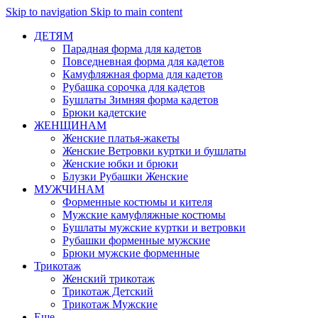
Skip to navigation
Skip to main content
ДЕТЯМ
Парадная форма для кадетов
Повседневная форма для кадетов
Камуфляжная форма для кадетов
Рубашка сорочка для кадетов
Бушлаты Зимняя форма кадетов
Брюки кадетские
ЖЕНЩИНАМ
Женские платья-жакеты
Женские Ветровки куртки и бушлаты
Женские юбки и брюки
Блузки Рубашки Женские
МУЖЧИНАМ
Форменные костюмы и кителя
Мужские камуфляжные костюмы
Бушлаты мужские куртки и ветровки
Рубашки форменные мужские
Брюки мужские форменные
Трикотаж
Женский трикотаж
Трикотаж Детский
Трикотаж Мужские
Еще