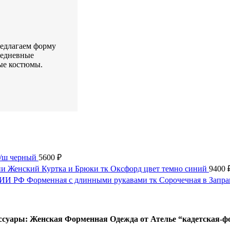
редлагаем форму
седневные
ые костюмы.
п/ш черный
5600
₽
Женский Куртка и Брюки тк Оксфорд цвет темно синий
9400
И РФ Форменная с длинными рукавами тк Сорочечная в Запр
ссуары: Женская Форменная Одежда от Ателье “кадетская-ф