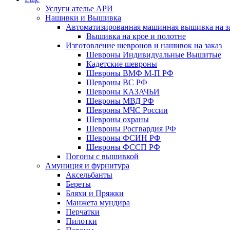
Услуги ателье АРИ
Нашивки и Вышивка
Автоматизированная машинная вышивка на з
Вышивка на крое и полотне
Изготовление шевронов и нашивок на заказ
Шевроны Индивидуальные Вышитые
Кадетские шевроны
Шевроны ВМФ М-П РФ
Шевроны ВС РФ
Шевроны КАЗАЧЬИ
Шевроны МВД РФ
Шевроны МЧС России
Шевроны охраны
Шевроны Росгвардия РФ
Шевроны ФСИН РФ
Шевроны ФССП РФ
Погоны с вышивкой
Амуниция и фурнитура
Аксельбанты
Береты
Бляхи и Пряжки
Манжета мундира
Перчатки
Пилотки