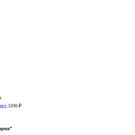
₽
авку
3200
₽
орма”