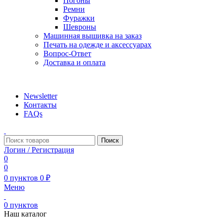
Погоны
Ремни
Фуражки
Шевроны
Машинная вышивка на заказ
Печать на одежде и аксессуарах
Вопрос-Ответ
Доставка и оплата
aritekstil@mail.ru +79226990188 , +79097440850…
Newsletter
Контакты
FAQs
Поиск
Логин / Регистрация
0
0
0
пунктов
0
₽
Меню
0
пунктов
Наш каталог