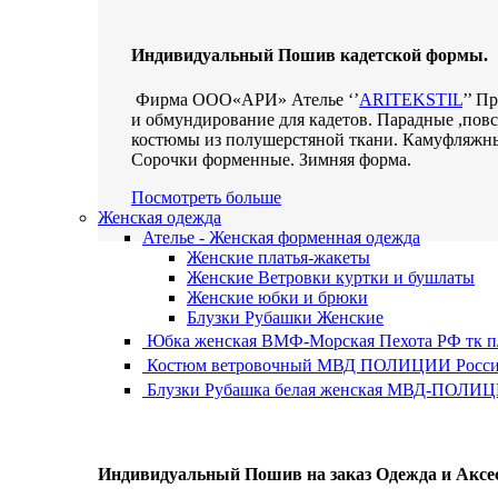
Индивидуальный Пошив кадетской формы.
Фирма ООО«АРИ» Ателье ‘’
ARITEKSTIL
’’ П
и обмундирование для кадетов. Парадные ,пов
костюмы из полушерстяной ткани. Камуфляжн
Сорочки форменные. Зимняя форма.
Посмотреть больше
Женская одежда
Ателье - Женская форменная одежда
Женские платья-жакеты
Женские Ветровки куртки и бушлаты
Женские юбки и брюки
Блузки Рубашки Женские
Юбка женская ВМФ-Морская Пехота РФ тк 
Костюм ветровочный МВД ПОЛИЦИИ России 
Блузки Рубашка белая женская МВД-ПОЛИЦИ
Индивидуальный Пошив на заказ Одежда и Аксе