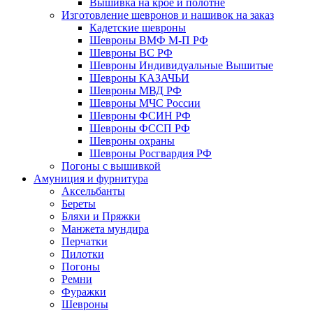
Вышивка на крое и полотне
Изготовление шевронов и нашивок на заказ
Кадетские шевроны
Шевроны ВМФ М-П РФ
Шевроны ВС РФ
Шевроны Индивидуальные Вышитые
Шевроны КАЗАЧЬИ
Шевроны МВД РФ
Шевроны МЧС России
Шевроны ФСИН РФ
Шевроны ФССП РФ
Шевроны охраны
Шевроны Росгвардия РФ
Погоны с вышивкой
Амуниция и фурнитура
Аксельбанты
Береты
Бляхи и Пряжки
Манжета мундира
Перчатки
Пилотки
Погоны
Ремни
Фуражки
Шевроны