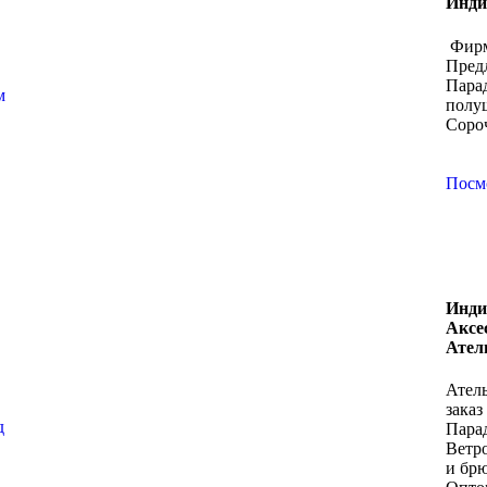
Инди
Фирм
Пред
Пара
м
полу
Соро
Посм
Инди
Аксе
Ател
Атель
зака
д
Пара
Ветр
и бр