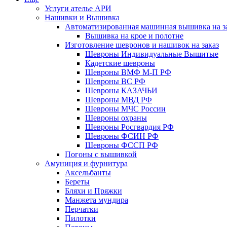
Услуги ателье АРИ
Нашивки и Вышивка
Автоматизированная машинная вышивка на з
Вышивка на крое и полотне
Изготовление шевронов и нашивок на заказ
Шевроны Индивидуальные Вышитые
Кадетские шевроны
Шевроны ВМФ М-П РФ
Шевроны ВС РФ
Шевроны КАЗАЧЬИ
Шевроны МВД РФ
Шевроны МЧС России
Шевроны охраны
Шевроны Росгвардия РФ
Шевроны ФСИН РФ
Шевроны ФССП РФ
Погоны с вышивкой
Амуниция и фурнитура
Аксельбанты
Береты
Бляхи и Пряжки
Манжета мундира
Перчатки
Пилотки