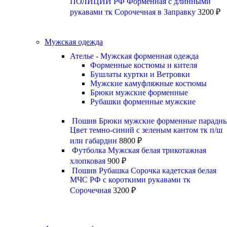
ПОЛИЦИИ РФ Форменная с длинными
рукавами тк Сорочечная в Заправку
3200
₽
Мужская одежда
Ателье - Мужская форменная одежда
Форменные костюмы и кителя
Бушлаты куртки и Ветровки
Мужские камуфляжные костюмы
Брюки мужские форменные
Рубашки форменные мужские
Пошив Брюки мужские форменные парадн
Цвет темно-синий с зеленым кантом тк п/ш
или габардин
8800
₽
Футболка Мужская белая трикотажная
хлопковая
900
₽
Пошив Рубашка Сорочка кадетская белая
МЧС РФ с короткими рукавами тк
Сорочечная
3200
₽