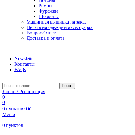
Погоны
Ремни
Фуражки
Шевроны
Машинная вышивка на заказ
Печать на одежде и аксессуарах
Вопрос-Ответ
Доставка и оплата
aritekstil@mail.ru +79226990188 , +79097440850…
Newsletter
Контакты
FAQs
Поиск
Логин / Регистрация
0
0
0
пунктов
0
₽
Меню
0
пунктов
Наш каталог