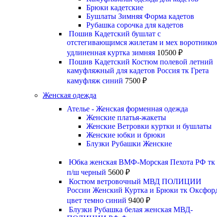
Брюки кадетские
Бушлаты Зимняя Форма кадетов
Рубашка сорочка для кадетов
Пошив Кадетский бушлат с
отстегивающимся жилетам и мех воротнико
удлиненная куртка зимняя
10500
₽
Пошив Кадетский Костюм полевой летний
камуфляжный для кадетов Россия тк Грета
камуфляж синий
7500
₽
Женская одежда
Ателье - Женская форменная одежда
Женские платья-жакеты
Женские Ветровки куртки и бушлаты
Женские юбки и брюки
Блузки Рубашки Женские
Юбка женская ВМФ-Морская Пехота РФ тк
п/ш черный
5600
₽
Костюм ветровочный МВД ПОЛИЦИИ
России Женский Куртка и Брюки тк Оксфор
цвет темно синий
9400
₽
Блузки Рубашка белая женская МВД-