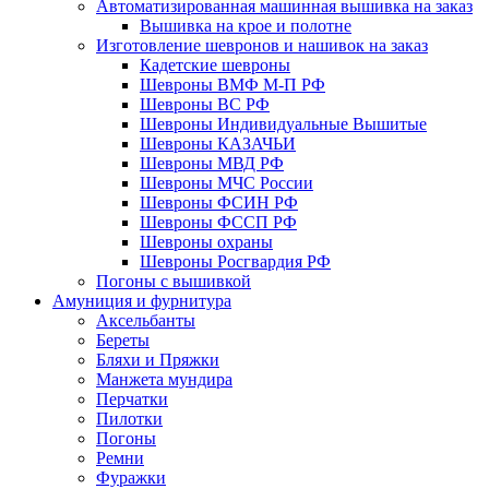
Автоматизированная машинная вышивка на заказ
Вышивка на крое и полотне
Изготовление шевронов и нашивок на заказ
Кадетские шевроны
Шевроны ВМФ М-П РФ
Шевроны ВС РФ
Шевроны Индивидуальные Вышитые
Шевроны КАЗАЧЬИ
Шевроны МВД РФ
Шевроны МЧС России
Шевроны ФСИН РФ
Шевроны ФССП РФ
Шевроны охраны
Шевроны Росгвардия РФ
Погоны с вышивкой
Амуниция и фурнитура
Аксельбанты
Береты
Бляхи и Пряжки
Манжета мундира
Перчатки
Пилотки
Погоны
Ремни
Фуражки