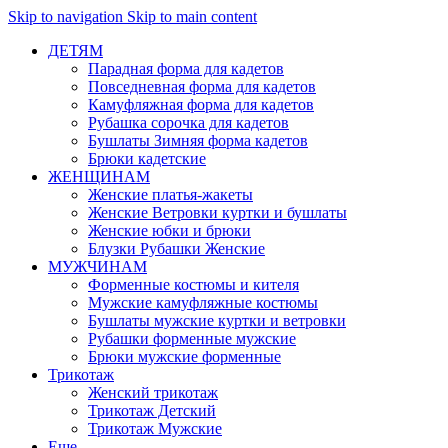
Skip to navigation
Skip to main content
ДЕТЯМ
Парадная форма для кадетов
Повседневная форма для кадетов
Камуфляжная форма для кадетов
Рубашка сорочка для кадетов
Бушлаты Зимняя форма кадетов
Брюки кадетские
ЖЕНЩИНАМ
Женские платья-жакеты
Женские Ветровки куртки и бушлаты
Женские юбки и брюки
Блузки Рубашки Женские
МУЖЧИНАМ
Форменные костюмы и кителя
Мужские камуфляжные костюмы
Бушлаты мужские куртки и ветровки
Рубашки форменные мужские
Брюки мужские форменные
Трикотаж
Женский трикотаж
Трикотаж Детский
Трикотаж Мужские
Еще