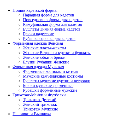
Пошив кадетской формы
Парадная форма для кадетов
Повседневная форма для кадетов
Камуфляжная форма для кадетов
Бушлаты Зимняя форма кадетов
Брюки кадетские
Рубашка сорочка для кадетов
Форменная одежда Женская
Женские платья-жакеты
Женские Ветровки куртки и бушлаты
Женские юбки и брюки
Блузки Рубашки Женские
Форменная одежда Мужская
Форменные костюмы и кителя
Мужские камуфляжные костюмы
Бушлаты мужские куртки и ветровки
Брюки мужские форменные
Рубашки форменные мужские
Трикотаж-Майки и Футболки
Трикотаж Детский
Женский трикотаж
Трикотаж Мужские
Нашивки и Вышивка