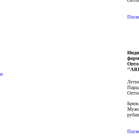
Опто
Посм
Инди
форм
Опто
‘’AR
ые
Летн
Пара
Оптом
Брюк
Мужс
руба
Посм