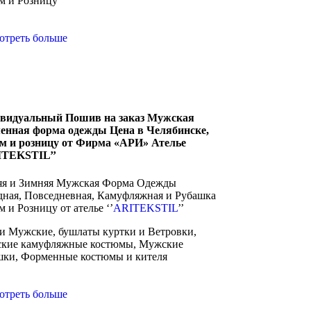
м и Розницу
отреть больше
видуальный Пошив на заказ Мужская
енная форма одежды Цена в Челябинске,
м и розницу от Фирма «АРИ» Ателье
ITEKSTIL’’
яя и Зимняя Мужская Форма Одежды
дная, Повседневная, Камуфляжная и Рубашка
 и Розницу от ателье ‘’
ARITEKSTIL
’’
и Мужские, бушлаты куртки и Ветровки,
кие камуфляжные костюмы, Мужские
шки, Форменные костюмы и кителя
отреть больше