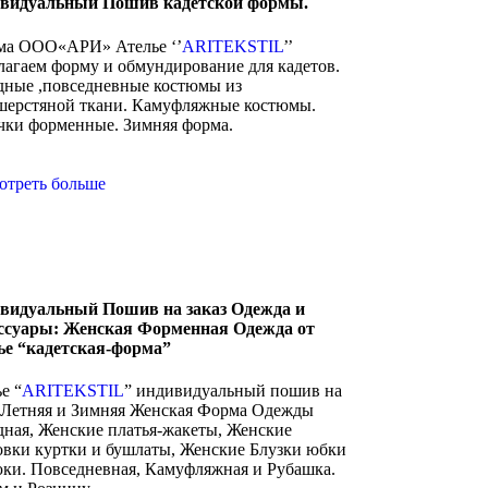
видуальный Пошив кадетской формы.
а ООО«АРИ» Ателье ‘’
ARITEKSTIL
’’
лагаем форму и обмундирование для кадетов.
дные ,повседневные костюмы из
шерстяной ткани. Камуфляжные костюмы.
чки форменные. Зимняя форма.
отреть больше
видуальный Пошив на заказ Одежда и
ссуары: Женская Форменная Одежда от
ье “кадетская-форма”
е “
ARITEKSTIL
” индивидуальный пошив на
з Летняя и Зимняя Женская Форма Одежды
дная, Женские платья-жакеты, Женские
овки куртки и бушлаты, Женские Блузки юбки
юки. Повседневная, Камуфляжная и Рубашка.