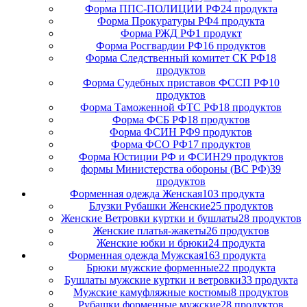
Форма ППС-ПОЛИЦИИ РФ
24 продукта
Форма Прокуратуры РФ
4 продукта
Форма РЖД РФ
1 продукт
Форма Росгвардии РФ
16 продуктов
Форма Следственный комитет СК РФ
18
продуктов
Форма Судебных приставов ФССП РФ
10
продуктов
Форма Таможенной ФТС РФ
18 продуктов
Форма ФСБ РФ
18 продуктов
Форма ФСИН РФ
9 продуктов
Форма ФСО РФ
17 продуктов
Форма Юстиции РФ и ФСИН
29 продуктов
формы Министерства обороны (ВС РФ)
39
продуктов
Форменная одежда Женская
103 продукта
Блузки Рубашки Женские
25 продуктов
Женские Ветровки куртки и бушлаты
28 продуктов
Женские платья-жакеты
26 продуктов
Женские юбки и брюки
24 продукта
Форменная одежда Мужская
163 продукта
Брюки мужские форменные
22 продукта
Бушлаты мужские куртки и ветровки
33 продукта
Мужские камуфляжные костюмы
8 продуктов
Рубашки форменные мужские
28 продуктов