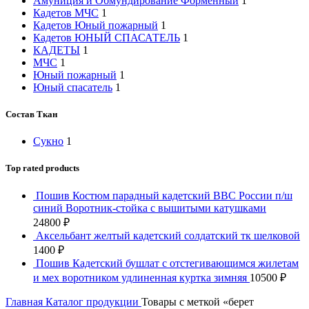
Амуниция и Обмундирование Форменный
1
Кадетов МЧС
1
Кадетов Юный пожарный
1
Кадетов ЮНЫЙ СПАСАТЕЛЬ
1
КАДЕТЫ
1
МЧС
1
Юный пожарный
1
Юный спасатель
1
Состав Ткан
Сукно
1
Top rated products
Пошив Костюм парадный кадетский ВВС России п/ш
синий Воротник-стойка с вышитыми катушками
24800
₽
Аксельбант желтый кадетский солдатский тк шелковой
1400
₽
Пошив Кадетский бушлат с отстегивающимся жилетам
и мех воротником удлиненная куртка зимняя
10500
₽
Главная
Каталог продукции
Товары с меткой «берет