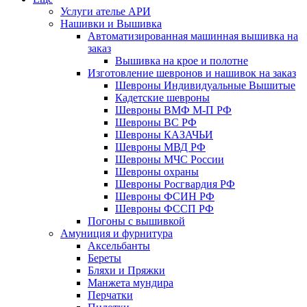
Услуги ателье АРИ
Нашивки и Вышивка
Автоматизированная машинная вышивка на
заказ
Вышивка на крое и полотне
Изготовление шевронов и нашивок на заказ
Шевроны Индивидуальные Вышитые
Кадетские шевроны
Шевроны ВМФ М-П РФ
Шевроны ВС РФ
Шевроны КАЗАЧЬИ
Шевроны МВД РФ
Шевроны МЧС России
Шевроны охраны
Шевроны Росгвардия РФ
Шевроны ФСИН РФ
Шевроны ФССП РФ
Погоны с вышивкой
Амуниция и фурнитура
Аксельбанты
Береты
Бляхи и Пряжки
Манжета мундира
Перчатки