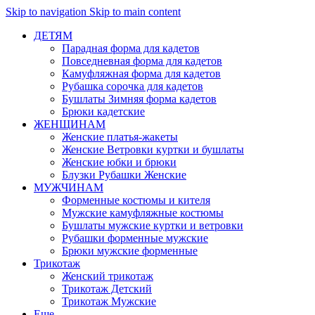
Skip to navigation
Skip to main content
ДЕТЯМ
Парадная форма для кадетов
Повседневная форма для кадетов
Камуфляжная форма для кадетов
Рубашка сорочка для кадетов
Бушлаты Зимняя форма кадетов
Брюки кадетские
ЖЕНЩИНАМ
Женские платья-жакеты
Женские Ветровки куртки и бушлаты
Женские юбки и брюки
Блузки Рубашки Женские
МУЖЧИНАМ
Форменные костюмы и кителя
Мужские камуфляжные костюмы
Бушлаты мужские куртки и ветровки
Рубашки форменные мужские
Брюки мужские форменные
Трикотаж
Женский трикотаж
Трикотаж Детский
Трикотаж Мужские
Еще