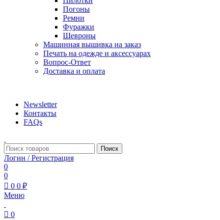
Пилотки
Погоны
Ремни
Фуражки
Шевроны
Машинная вышивка на заказ
Печать на одежде и аксессуарах
Вопрос-Ответ
Доставка и оплата
aritekstil@mail.ru +79226990188 , +79097440850…
Newsletter
Контакты
FAQs
Поиск
Логин / Регистрация
0
0
0
0
₽
Меню
0