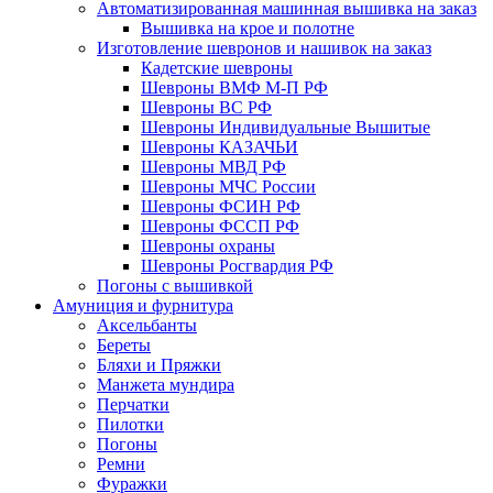
Автоматизированная машинная вышивка на заказ
Вышивка на крое и полотне
Изготовление шевронов и нашивок на заказ
Кадетские шевроны
Шевроны ВМФ М-П РФ
Шевроны ВС РФ
Шевроны Индивидуальные Вышитые
Шевроны КАЗАЧЬИ
Шевроны МВД РФ
Шевроны МЧС России
Шевроны ФСИН РФ
Шевроны ФССП РФ
Шевроны охраны
Шевроны Росгвардия РФ
Погоны с вышивкой
Амуниция и фурнитура
Аксельбанты
Береты
Бляхи и Пряжки
Манжета мундира
Перчатки
Пилотки
Погоны
Ремни
Фуражки