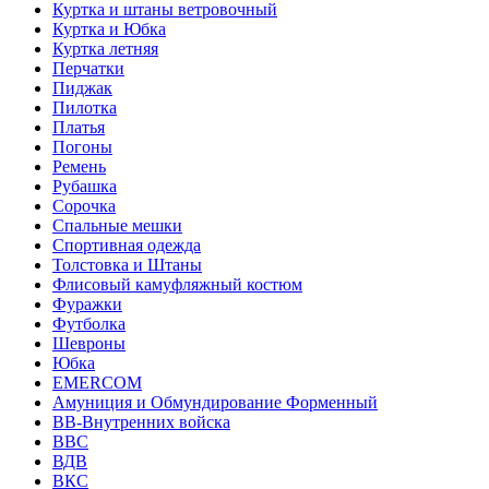
Куртка и штаны ветровочный
Куртка и Юбка
Куртка летняя
Перчатки
Пиджак
Пилотка
Платья
Погоны
Ремень
Рубашка
Сорочка
Спальные мешки
Спортивная одежда
Толстовка и Штаны
Флисовый камуфляжный костюм
Фуражки
Футболка
Шевроны
Юбка
EMERCOM
Амуниция и Обмундирование Форменный
ВВ-Внутренних войска
ВВС
ВДВ
ВКС