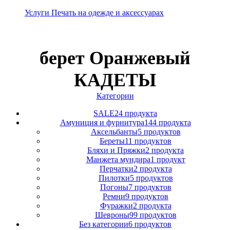
Услуги Печать на одежде и аксессуарах
берет Оранжевый
КАДЕТЫ
Категории
SALE
24 продукта
Амуниция и фурнитура
144 продукта
Аксельбанты
5 продуктов
Береты
11 продуктов
Бляхи и Пряжки
2 продукта
Манжета мундира
1 продукт
Перчатки
2 продукта
Пилотки
5 продуктов
Погоны
7 продуктов
Ремни
9 продуктов
Фуражки
2 продукта
Шевроны
99 продуктов
Без категории
6 продуктов