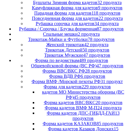
Бушлаты Зимняя форма кадетов
32 продукта
Камуфляжная форма для кадетов
9 продуктов
Парадная форма для кадетов
118 продуктов
Повседневная форма для кадетов
22 продукта
Рубашка сорочка для кадетов
34 продукта
Рубашка / Сорочка / Блузка форменная
87 продуктов
Спальные мешки
2 продукта
Трикотаж-Майки и Футболки
78 продуктов
Женский трикотаж
42 продукта
Трикотаж Детский
50 продуктов
Трикотаж Мужские
47 продуктов
Форма по ведомствам
489 продуктов
Общевойсковой формы (ВС РФ)
47 продуктов
Форма ВВС/ВКС РФ
28 продуктов
Форма ВДВ РФ
6 продуктов
Форма ВМФ /Морской пехоты РФ
31 продукт
Форма для кадетов
229 продуктов
кадетов МО Министерства обороны (ВС
РФ)
45 продуктов
Форма кадетов ВВС/ВКС
20 продуктов
Форма кадетов ВМФ М-П
24 продукта
Форма кадетов ДПС-ГИБДД-ГАИ
13
продуктов
Форма кадетов КАЗАКОВ
85 продуктов
Форма кадетов Казаков Донских
15