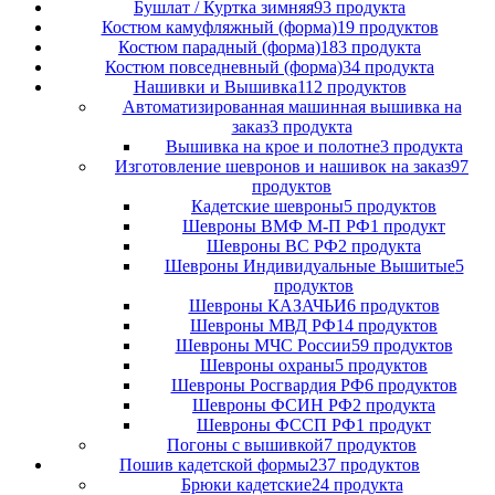
Бушлат / Куртка зимняя
93 продукта
Костюм камуфляжный (форма)
19 продуктов
Костюм парадный (форма)
183 продукта
Костюм повседневный (форма)
34 продукта
Нашивки и Вышивка
112 продуктов
Автоматизированная машинная вышивка на
заказ
3 продукта
Вышивка на крое и полотне
3 продукта
Изготовление шевронов и нашивок на заказ
97
продуктов
Кадетские шевроны
5 продуктов
Шевроны ВМФ М-П РФ
1 продукт
Шевроны ВС РФ
2 продукта
Шевроны Индивидуальные Вышитые
5
продуктов
Шевроны КАЗАЧЬИ
6 продуктов
Шевроны МВД РФ
14 продуктов
Шевроны МЧС России
59 продуктов
Шевроны охраны
5 продуктов
Шевроны Росгвардия РФ
6 продуктов
Шевроны ФСИН РФ
2 продукта
Шевроны ФССП РФ
1 продукт
Погоны с вышивкой
7 продуктов
Пошив кадетской формы
237 продуктов
Брюки кадетские
24 продукта