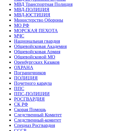
МВД Транспортная Полиция
МВД-ПОЛИЦИЯ
МВД-ЮСТИЦИЯ
Министерство Обороны
МО РФ
МОРСКАЯ ПЕХОТА
МЧС
Национальная гвардия
Общевойсковая Академия
Общевойсковая Армия
Общевойсковой МО
Оренбургских Казаков
ОХРАНА
Пограничников
ПОЛИЦИЯ
Почетного караула
ППС
ППС-ПОЛИЦИИ
РОСГВАРДИЯ
СК РФ
Скорая Помощь
Следственный Комитет
Следственный-комитет
Спецназ Росгвардия
СССР