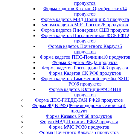
продуктов
Форма кадетов Казаков Оренбургских
14
продуктов
Форма кадетов МВД-Полиции
54 продукта
Форма кадетов МЧС России
26 продуктов
Форма кадетов Пионерская СШ
3 продукта
Форма кадетов Пограничников ФСБ РФ
12
продуктов
Форма кадетов Почетного Караула
5
продуктов
Форма кадетов ППС-Полиции
10 продуктов
Форма Кадетов РЖД
2 продукта
Форма кадетов Росгвардии РФ
3 продукта
Форма Кадетов СК РФ
8 продуктов
Форма кадетов Таможенной службы (ФТС
РФ)
6 продуктов
Форма кадетов Юстиции/ФСИН
18
продуктов
Форма ДПС-ГИБДД-ГАИ РФ
29 продуктов
Форма ЖДВ РФ (Железнодорожные войска)
1
продукт
Форма Казаков РФ
68 продуктов
Форма МВД-Полиция РФ
82 продукта
Форма МЧС РФ
30 продуктов
Форма Почетного Караула
5 продуктов