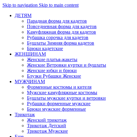
Skip to navigation
Skip to main content
ДЕТЯМ
Парадная форма для кадетов
Повседневная форма для кадетов
Камуфляжная форма для кадетов
Рубашка сорочка для кадетов
Бушлаты Зимняя форма кадетов
Брюки кадетские
ЖЕНЩИНАМ
Женские платья-жакеты
Женские Ветровки куртки и бушлаты
Женские юбки и брюки
Блузки Рубашки Женские
МУЖЧИНАМ
Форменные костюмы и кителя
Мужские камуфляжные костюмы
Бушлаты мужские куртки и ветровки
Рубашки форменные мужские
Брюки мужские форменные
Трикотаж
Женский трикотаж
Трикотаж Детский
Трикотаж Мужские
Еще