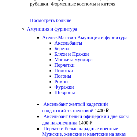
рубашки, Форменные костюмы и кителя
Посмотреть больше
Амуниция и фурнитура
Ателье-Магазин Амуниция и фурнитура
Аксельбанты
Береты
Бляхи и Пряжки
Манжета мундира
Перчатки
Пилотки
Погоны
Ремни
Фуражки
Шевроны
Аксельбант желтый кадетский
солдатский тк шелковой
1400
₽
Аксельбант белый офицерский две косы
два наконечника
1400
₽
Перчатки белые парадные военные
Мужские, женские и кадетские на заказ