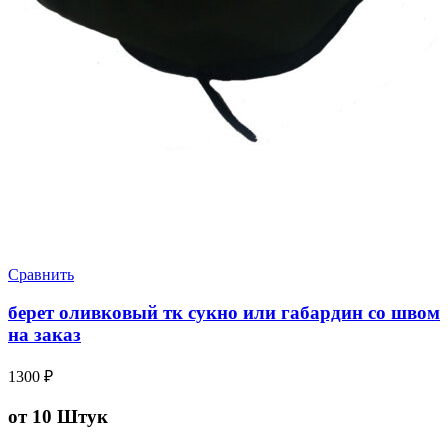
Сравнить
берет оливковый тк сукно или габардин со швом
на заказ
1300
₽
от 10 Штук