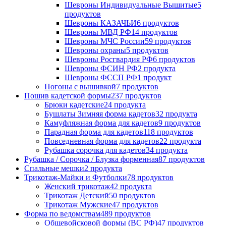
Шевроны Индивидуальные Вышитые
5
продуктов
Шевроны КАЗАЧЬИ
6 продуктов
Шевроны МВД РФ
14 продуктов
Шевроны МЧС России
59 продуктов
Шевроны охраны
5 продуктов
Шевроны Росгвардия РФ
6 продуктов
Шевроны ФСИН РФ
2 продукта
Шевроны ФССП РФ
1 продукт
Погоны с вышивкой
7 продуктов
Пошив кадетской формы
237 продуктов
Брюки кадетские
24 продукта
Бушлаты Зимняя форма кадетов
32 продукта
Камуфляжная форма для кадетов
9 продуктов
Парадная форма для кадетов
118 продуктов
Повседневная форма для кадетов
22 продукта
Рубашка сорочка для кадетов
34 продукта
Рубашка / Сорочка / Блузка форменная
87 продуктов
Спальные мешки
2 продукта
Трикотаж-Майки и Футболки
78 продуктов
Женский трикотаж
42 продукта
Трикотаж Детский
50 продуктов
Трикотаж Мужские
47 продуктов
Форма по ведомствам
489 продуктов
Общевойсковой формы (ВС РФ)
47 продуктов