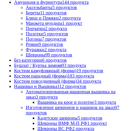
Амуниция и фурнитура
144 продукта
Аксельбанты
5 продуктов
Береты
11 продуктов
Бляхи и Пряжки
2 продукта
Манжета мундира
1 продукт
Перчатки
2 продукта
Пилотки
5 продуктов
Погоны
7 продуктов
Ремни
9 продуктов
Фуражки
2 продукта
Шевроны
99 продуктов
Без категории
6 продуктов
Бушлат / Куртка зимняя
93 продукта
Костюм камуфляжный (форма)
19 продуктов
Костюм парадный (форма)
183 продукта
Костюм повседневный (форма)
34 продукта
Нашивки и Вышивка
112 продуктов
Автоматизированная машинная вышивка на
заказ
3 продукта
Вышивка на крое и полотне
3 продукта
Изготовление шевронов и нашивок на заказ
97
продуктов
Кадетские шевроны
5 продуктов
Шевроны ВМФ М-П РФ
1 продукт
Шевроны ВС РФ
2 продукта