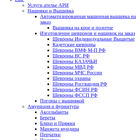
Услуги ателье АРИ
Нашивки и Вышивка
Автоматизированная машинная вышивка на
заказ
Вышивка на крое и полотне
Изготовление шевронов и нашивок на заказ
Шевроны Индивидуальные Вышитые
Кадетские шевроны
Шевроны ВМФ М-П РФ
Шевроны ВС РФ
Шевроны КАЗАЧЬИ
Шевроны МВД РФ
Шевроны МЧС России
Шевроны охраны
Шевроны Росгвардия РФ
Шевроны ФСИН РФ
Шевроны ФССП РФ
Погоны с вышивкой
Амуниция и фурнитура
Аксельбанты
Береты
Бляхи и Пряжки
Манжета мундира
Перчатки