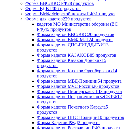
Форма ВВС/ВКС РФ
28 продуктов
Форма ВДВ РФ
6 продуктов
Форма ВМФ /Морской пехоты РФ
31 продукт
Форма для кадетов
229 продуктов
кадетов МО Министерства обороны (ВС
РФ)
45 продуктов
Форма кадетов ВВС/ВКС
20 продуктов
Форма кадетов ВМФ М-П
24 продукта
Форма кадетов ДПС-ГИБДД-ГАИ
13
продуктов
Форма кадетов КАЗАКОВ
85 продуктов
Форма кадетов Казаков Донских
15
продуктов
Форма кадетов Казаков Оренбургских
14
продуктов
Форма кадетов МВД-Полиции
54 продукта
Форма кадетов МЧС России
26 продуктов
Форма кадетов Пионерская СШ
3 продукта
Форма кадетов Пограничников ФСБ РФ
12
продуктов
Форма кадетов Почетного Караула
5
продуктов
Форма кадетов ППС-Полиции
10 продуктов
Форма Кадетов РЖД
2 продукта
Форма кадетов Росгвардии РФ
3 продукта