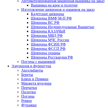
Автоматизированная машинная вышивка на заказ
Вышивка на крое и полотне
Изготовление шевронов и нашивок на заказ
Кадетские шевроны
Шевроны ВМФ М-П РФ
Шевроны ВС РФ
Шевроны Индивидуальные Вышитые
Шевроны КАЗАЧЬИ
Шевроны МВД РФ
Шевроны МЧС России
Шевроны ФСИН РФ
Шевроны ФССП РФ
Шевроны охраны
Шевроны Росгвардия РФ
Погоны с вышивкой
Амуниция и фурнитура
Аксельбанты
Береты
Бляхи и Пряжки
Манжета мундира
Перчатки
Пилотки
Погоны
Ремни
Фуражки