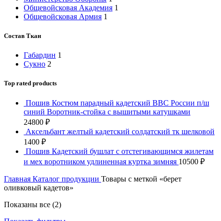
Общевойсковая Академия
1
Общевойсковая Армия
1
Состав Ткан
Габардин
1
Сукно
2
Top rated products
Пошив Костюм парадный кадетский ВВС России п/ш
синий Воротник-стойка с вышитыми катушками
24800
₽
Аксельбант желтый кадетский солдатский тк шелковой
1400
₽
Пошив Кадетский бушлат с отстегивающимся жилетам
и мех воротником удлиненная куртка зимняя
10500
₽
Главная
Каталог продукции
Товары с меткой «берет
оливковый кадетов»
Показаны все (2)