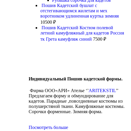
Рубашка сорочка для кадетов
Пошив Кадетский бушлат с
отстегивающимся жилетам и мех
воротником удлиненная куртка зимняя
10500
₽
Пошив Кадетский Костюм полевой
летний камуфляжный для кадетов Россия
тк Грета камуфляж синий
7500
₽
Индивидуальный Пошив кадетской формы.
Фирма ООО«АРИ» Ателье ‘’
ARITEKSTIL
’’
Предлагаем форму и обмундирование для
кадетов. Парадные ,повседневные костюмы из
полушерстяной ткани. Камуфляжные костюмы.
Сорочки форменные. Зимняя форма.
Посмотреть больше