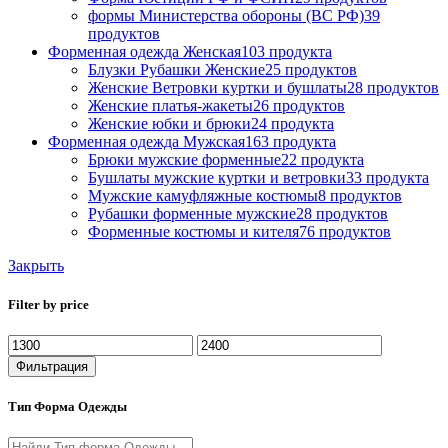
формы Министерства обороны (ВС РФ)
39
продуктов
Форменная одежда Женская
103 продукта
Блузки Рубашки Женские
25 продуктов
Женские Ветровки куртки и бушлаты
28 продуктов
Женские платья-жакеты
26 продуктов
Женские юбки и брюки
24 продукта
Форменная одежда Мужская
163 продукта
Брюки мужские форменные
22 продукта
Бушлаты мужские куртки и ветровки
33 продукта
Мужские камуфляжные костюмы
8 продуктов
Рубашки форменные мужские
28 продуктов
Форменные костюмы и кителя
76 продуктов
Закрыть
Filter by price
Фильтрация
Тип Форма Одежды