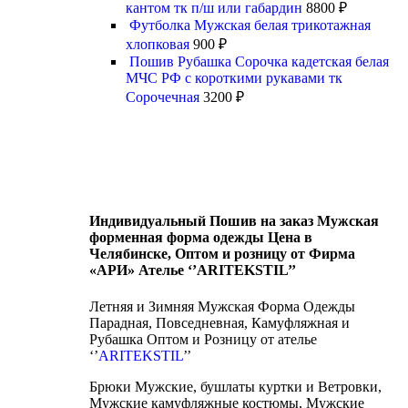
кантом тк п/ш или габардин
8800
₽
Футболка Мужская белая трикотажная
хлопковая
900
₽
Пошив Рубашка Сорочка кадетская белая
МЧС РФ с короткими рукавами тк
Сорочечная
3200
₽
Индивидуальный Пошив на заказ Мужская
форменная форма одежды Цена в
Челябинске, Оптом и розницу от Фирма
«АРИ» Ателье ‘’ARITEKSTIL’’
Летняя и Зимняя Мужская Форма Одежды
Парадная, Повседневная, Камуфляжная и
Рубашка Оптом и Розницу от ателье
‘’
ARITEKSTIL
’’
Брюки Мужские, бушлаты куртки и Ветровки,
Мужские камуфляжные костюмы, Мужские