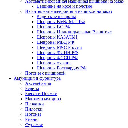
Автоматизированная машинная вышивка на заказ
Вышивка на крое и полотне
Изготовление шевронов и нашивок на заказ
Кадетские шевроны
Шевроны ВМФ М-П РФ
Шевроны ВС РФ
Шевроны Индивидуальные Вышитые
Шевроны КАЗАЧЬИ
Шевроны МВД РФ
Шевроны МЧС России
Шевроны ФСИН РФ
Шевроны ФССП РФ
Шевроны охраны
Шевроны Росгвардия РФ
Погоны с вышивкой
Амуниция и фурнитура
Аксельбанты
Береты
Бляхи и Пряжки
Манжета мундира
Перчатки
Пилотки
Погоны
Ремни
Фуражки