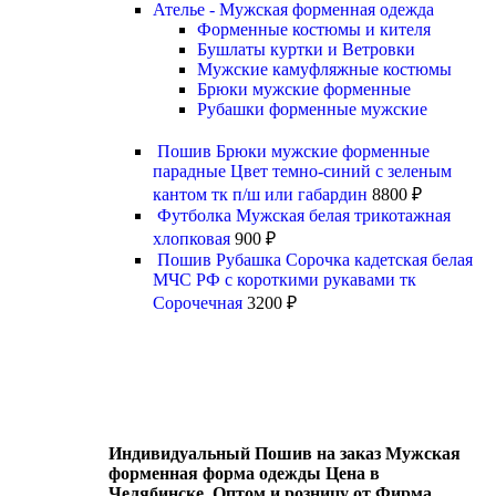
Ателье - Мужская форменная одежда
Форменные костюмы и кителя
Бушлаты куртки и Ветровки
Мужские камуфляжные костюмы
Брюки мужские форменные
Рубашки форменные мужские
Пошив Брюки мужские форменные
парадные Цвет темно-синий с зеленым
кантом тк п/ш или габардин
8800
₽
Футболка Мужская белая трикотажная
хлопковая
900
₽
Пошив Рубашка Сорочка кадетская белая
МЧС РФ с короткими рукавами тк
Сорочечная
3200
₽
Индивидуальный Пошив на заказ Мужская
форменная форма одежды Цена в
Челябинске, Оптом и розницу от Фирма