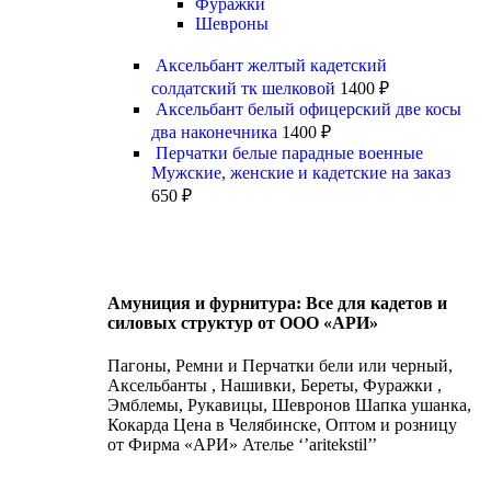
Фуражки
Шевроны
Аксельбант желтый кадетский
солдатский тк шелковой
1400
₽
Аксельбант белый офицерский две косы
два наконечника
1400
₽
Перчатки белые парадные военные
Мужские, женские и кадетские на заказ
650
₽
Амуниция и фурнитура: Все для кадетов и
силовых структур от ООО «АРИ»
Пагоны, Ремни и Перчатки бели или черный,
Аксельбанты , Нашивки, Береты, Фуражки ,
Эмблемы, Рукавицы, Шевронов Шапка ушанка,
Кокарда Цена в Челябинске, Оптом и розницу
от Фирма «АРИ» Ателье ‘’aritekstil’’