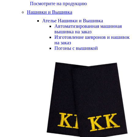
Посмотрите на продукцию
Нашивки и Вышивка
Ателье Нашивки и Вышивка
Автоматизированная машинная
вышивка на заказ
Изготовление шевронов и нашивок
на заказ
Погоны с вышивкой