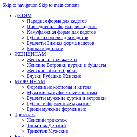
Skip to navigation
Skip to main content
ДЕТЯМ
Парадная форма для кадетов
Повседневная форма для кадетов
Камуфляжная форма для кадетов
Рубашка сорочка для кадетов
Бушлаты Зимняя форма кадетов
Брюки кадетские
ЖЕНЩИНАМ
Женские платья-жакеты
Женские Ветровки куртки и бушлаты
Женские юбки и брюки
Блузки Рубашки Женские
МУЖЧИНАМ
Форменные костюмы и кителя
Мужские камуфляжные костюмы
Бушлаты мужские куртки и ветровки
Рубашки форменные мужские
Брюки мужские форменные
Трикотаж
Женский трикотаж
Трикотаж Детский
Трикотаж Мужские
Еще