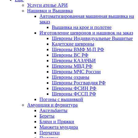
Услуги ателье АРИ
Нашивки и Вышивка
Автоматизированная машинная вышивка на
заказ
Вышивка на крое и полотне
Изготовление шевронов и нашивок на заказ
Шевроны Индивидуальные Вышитые
Кадетские шевроны
Шевроны ВМФ М-П РФ
Шевроны ВС РФ
Шевроны КАЗАЧЬИ
Шевроны МВД РФ
Шевроны МЧС России
Шевроны охраны
Шевроны Росгвардия РФ
Шевроны ФСИН РФ
Шевроны ФССП РФ
Погоны с вышивкой
Амуниция и фурнитура
Аксельбанты
Береты
Бляхи и Пряжки
Манжета мундира
Перчатки