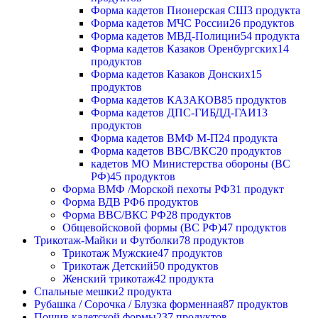
Форма кадетов Пионерская СШ
3 продукта
Форма кадетов МЧС России
26 продуктов
Форма кадетов МВД-Полиции
54 продукта
Форма кадетов Казаков Оренбургских
14
продуктов
Форма кадетов Казаков Донских
15
продуктов
Форма кадетов КАЗАКОВ
85 продуктов
Форма кадетов ДПС-ГИБДД-ГАИ
13
продуктов
Форма кадетов ВМФ М-П
24 продукта
Форма кадетов ВВС/ВКС
20 продуктов
кадетов МО Министерства обороны (ВС
РФ)
45 продуктов
Форма ВМФ /Морской пехоты РФ
31 продукт
Форма ВДВ РФ
6 продуктов
Форма ВВС/ВКС РФ
28 продуктов
Общевойсковой формы (ВС РФ)
47 продуктов
Трикотаж-Майки и Футболки
78 продуктов
Трикотаж Мужские
47 продуктов
Трикотаж Детский
50 продуктов
Женский трикотаж
42 продукта
Спальные мешки
2 продукта
Рубашка / Сорочка / Блузка форменная
87 продуктов
Пошив кадетской формы
237 продуктов