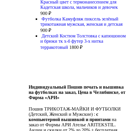
Красный цвет с термонанесением для
Кадетская школа, мальчиков и девочек
900
₽
Футболка Камуфляж пиксель зелёный
трикотажная мужская, женская и детская
900
₽
Детский Костюм Толстовка с капюшоном
и брюки тк х-б футер 3-х нитка
терракотовый
1800
₽
Индивидуальный Пошив печать и вышивка
на футболках на заказ, Цена в Челябинске, от
Фирма «АРИ»
Пошив ТРИКОТАЖ-МАЙКИ И ФУТБОЛКИ
(Детский, Женский и Мужские) :
с
компьютерной вышивкой и принтами
на
заказ от Фирмы АРИ Ателье ARITEKSTIL.
Акции и скидки от 2% до 20% + бесплатная