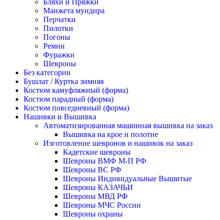
Бляхи и Пряжки
Манжета мундира
Перчатки
Пилотки
Погоны
Ремни
Фуражки
Шевроны
Без категории
Бушлат / Куртка зимняя
Костюм камуфляжный (форма)
Костюм парадный (форма)
Костюм повседневный (форма)
Нашивки и Вышивка
Автоматизированная машинная вышивка на заказ
Вышивка на крое и полотне
Изготовление шевронов и нашивок на заказ
Кадетские шевроны
Шевроны ВМФ М-П РФ
Шевроны ВС РФ
Шевроны Индивидуальные Вышитые
Шевроны КАЗАЧЬИ
Шевроны МВД РФ
Шевроны МЧС России
Шевроны охраны