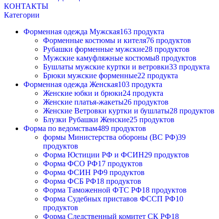
КОНТАКТЫ
Категории
Форменная одежда Мужская
163 продукта
Форменные костюмы и кителя
76 продуктов
Рубашки форменные мужские
28 продуктов
Мужские камуфляжные костюмы
8 продуктов
Бушлаты мужские куртки и ветровки
33 продукта
Брюки мужские форменные
22 продукта
Форменная одежда Женская
103 продукта
Женские юбки и брюки
24 продукта
Женские платья-жакеты
26 продуктов
Женские Ветровки куртки и бушлаты
28 продуктов
Блузки Рубашки Женские
25 продуктов
Форма по ведомствам
489 продуктов
формы Министерства обороны (ВС РФ)
39
продуктов
Форма Юстиции РФ и ФСИН
29 продуктов
Форма ФСО РФ
17 продуктов
Форма ФСИН РФ
9 продуктов
Форма ФСБ РФ
18 продуктов
Форма Таможенной ФТС РФ
18 продуктов
Форма Судебных приставов ФССП РФ
10
продуктов
Форма Следственный комитет СК РФ
18