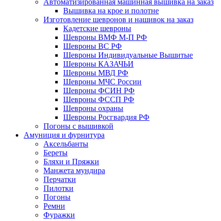
Автоматизированная машинная вышивка на заказ
Вышивка на крое и полотне
Изготовление шевронов и нашивок на заказ
Кадетские шевроны
Шевроны ВМФ М-П РФ
Шевроны ВС РФ
Шевроны Индивидуальные Вышитые
Шевроны КАЗАЧЬИ
Шевроны МВД РФ
Шевроны МЧС России
Шевроны ФСИН РФ
Шевроны ФССП РФ
Шевроны охраны
Шевроны Росгвардия РФ
Погоны с вышивкой
Амуниция и фурнитура
Аксельбанты
Береты
Бляхи и Пряжки
Манжета мундира
Перчатки
Пилотки
Погоны
Ремни
Фуражки