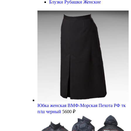
Блузки Рубашки Женские
Юбка женская ВМФ-Морская Пехота РФ тк
п/ш черный
5600
₽