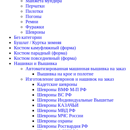
Манжета мундира
Перчатки
Пилотки
Погоны
Ремни
Фуражки
Шевроны
Без категории
Бушлат / Куртка зимняя
Костюм камуфляжный (форма)
Костюм парадный (форма)
Костюм повседневный (форма)
Нашивки и Вышивка
Автоматизированная машинная вышивка на заказ
Вышивка на крое и полотне
Изготовление шевронов и нашивок на заказ
Кадетские шевроны
Шевроны ВМФ М-П РФ
Шевроны ВС РФ
Шевроны Индивидуальные Вышитые
Шевроны КАЗАЧЬИ
Шевроны МВД РФ
Шевроны МЧС России
Шевроны охраны
Шевроны Росгвардия РФ