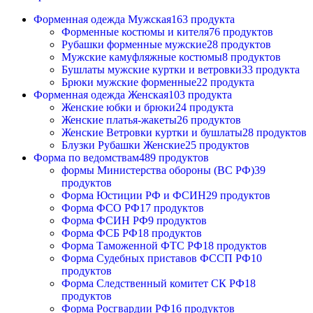
Форменная одежда Мужская
163 продукта
Форменные костюмы и кителя
76 продуктов
Рубашки форменные мужские
28 продуктов
Мужские камуфляжные костюмы
8 продуктов
Бушлаты мужские куртки и ветровки
33 продукта
Брюки мужские форменные
22 продукта
Форменная одежда Женская
103 продукта
Женские юбки и брюки
24 продукта
Женские платья-жакеты
26 продуктов
Женские Ветровки куртки и бушлаты
28 продуктов
Блузки Рубашки Женские
25 продуктов
Форма по ведомствам
489 продуктов
формы Министерства обороны (ВС РФ)
39
продуктов
Форма Юстиции РФ и ФСИН
29 продуктов
Форма ФСО РФ
17 продуктов
Форма ФСИН РФ
9 продуктов
Форма ФСБ РФ
18 продуктов
Форма Таможенной ФТС РФ
18 продуктов
Форма Судебных приставов ФССП РФ
10
продуктов
Форма Следственный комитет СК РФ
18
продуктов
Форма Росгвардии РФ
16 продуктов