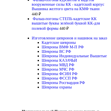
вооруженные силы КК - кадетский корпус
Вышивка желтого цвета на КМФ ткани
440
₽
Фальш-погоны СТЕПЬ кадетские КК
вышитые буквы зелёной буквой КК-для
полевой формы
440
₽
Изготовление шевронов и нашивок на заказ
Кадетские шевроны
Шевроны ВМФ М-П РФ
Шевроны ВС РФ
Шевроны Индивидуальные Вышитые
Шевроны КАЗАЧЬИ
Шевроны МВД РФ
Шевроны МЧС РФ
Шевроны ФСИН РФ
Шевроны ФССП РФ
Шевроны Росгвардия РФ
Шевроны охраны