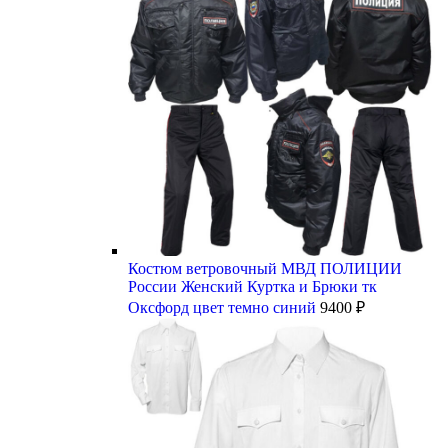
Костюм ветровочный МВД ПОЛИЦИИ
России Женский Куртка и Брюки тк
Оксфорд цвет темно синий
9400
₽