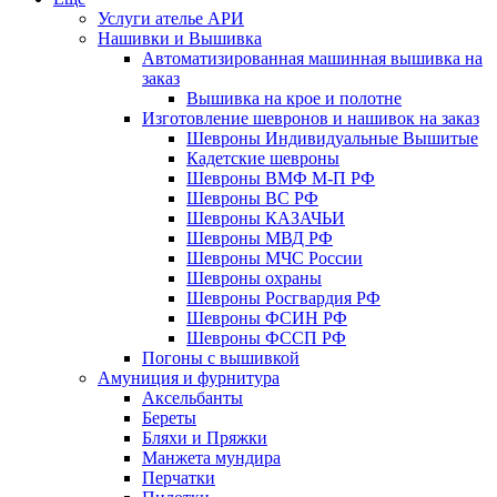
Услуги ателье АРИ
Нашивки и Вышивка
Автоматизированная машинная вышивка на
заказ
Вышивка на крое и полотне
Изготовление шевронов и нашивок на заказ
Шевроны Индивидуальные Вышитые
Кадетские шевроны
Шевроны ВМФ М-П РФ
Шевроны ВС РФ
Шевроны КАЗАЧЬИ
Шевроны МВД РФ
Шевроны МЧС России
Шевроны охраны
Шевроны Росгвардия РФ
Шевроны ФСИН РФ
Шевроны ФССП РФ
Погоны с вышивкой
Амуниция и фурнитура
Аксельбанты
Береты
Бляхи и Пряжки
Манжета мундира
Перчатки