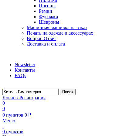
Пилотки
Погоны
Ремни
Фуражки
Шевроны
Машинная вышивка на заказ
Печать на одежде и аксессуарах
Вопрос-Ответ
Доставка и оплата
aritekstil@mail.ru +79226990188 , +79097440850…
Newsletter
Контакты
FAQs
Поиск
Логин / Регистрация
0
0
0
пунктов
0
₽
Меню
0
пунктов