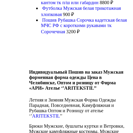
кантом тк п/ш или габардин
8800
₽
Футболка Мужская белая трикотажная
хлопковая
900
₽
Пошив Рубашка Сорочка кадетская белая
МЧС РФ с короткими рукавами тк
Сорочечная
3200
₽
Индивидуальный Пошив на заказ Мужская
форменная форма одежды Цена в
Челябинске, Оптом и розницу от Фирма
«АРИ» Ателье ‘’ARITEKSTIL’’
Летняя и Зимняя Мужская Форма Одежды
Парадная, Повседневная, Камуфляжная и
Рубашка Оптом и Розницу от ателье
‘’
ARITEKSTIL
’’
Брюки Мужские, бушлаты куртки и Ветровки,
Мужские камуфляжные костюмы, Мужские