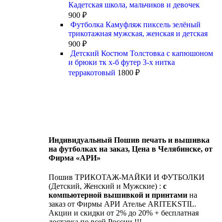
Кадетская школа, мальчиков и девочек
900
₽
Футболка Камуфляж пиксель зелёный
трикотажная мужская, женская и детская
900
₽
Детский Костюм Толстовка с капюшоном
и брюки тк х-б футер 3-х нитка
терракотовый
1800
₽
Индивидуальный Пошив печать и вышивка
на футболках на заказ, Цена в Челябинске, от
Фирма «АРИ»
Пошив ТРИКОТАЖ-МАЙКИ И ФУТБОЛКИ
(Детский, Женский и Мужские) :
с
компьютерной вышивкой и принтами
на
заказ от Фирмы АРИ Ателье ARITEKSTIL.
Акции и скидки от 2% до 20% + бесплатная
доставка по всей России !!!