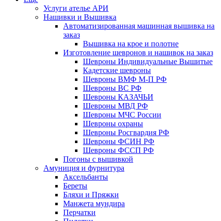
Услуги ателье АРИ
Нашивки и Вышивка
Автоматизированная машинная вышивка на
заказ
Вышивка на крое и полотне
Изготовление шевронов и нашивок на заказ
Шевроны Индивидуальные Вышитые
Кадетские шевроны
Шевроны ВМФ М-П РФ
Шевроны ВС РФ
Шевроны КАЗАЧЬИ
Шевроны МВД РФ
Шевроны МЧС России
Шевроны охраны
Шевроны Росгвардия РФ
Шевроны ФСИН РФ
Шевроны ФССП РФ
Погоны с вышивкой
Амуниция и фурнитура
Аксельбанты
Береты
Бляхи и Пряжки
Манжета мундира
Перчатки