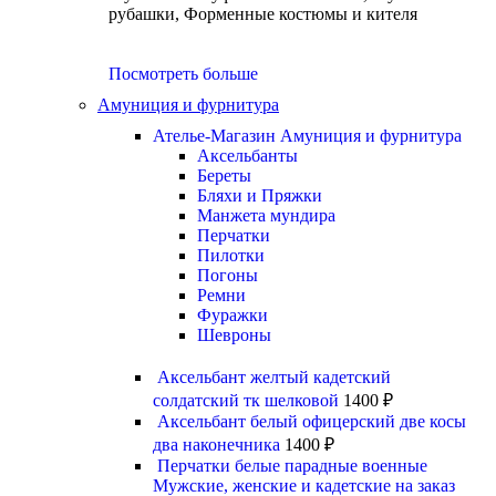
рубашки, Форменные костюмы и кителя
Посмотреть больше
Амуниция и фурнитура
Ателье-Магазин Амуниция и фурнитура
Аксельбанты
Береты
Бляхи и Пряжки
Манжета мундира
Перчатки
Пилотки
Погоны
Ремни
Фуражки
Шевроны
Аксельбант желтый кадетский
солдатский тк шелковой
1400
₽
Аксельбант белый офицерский две косы
два наконечника
1400
₽
Перчатки белые парадные военные
Мужские, женские и кадетские на заказ