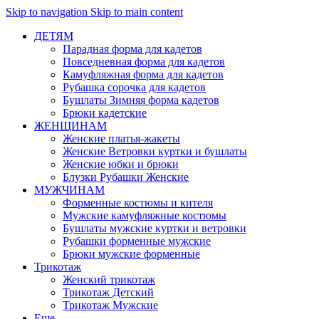
Skip to navigation
Skip to main content
ДЕТЯМ
Парадная форма для кадетов
Повседневная форма для кадетов
Камуфляжная форма для кадетов
Рубашка сорочка для кадетов
Бушлаты Зимняя форма кадетов
Брюки кадетские
ЖЕНЩИНАМ
Женские платья-жакеты
Женские Ветровки куртки и бушлаты
Женские юбки и брюки
Блузки Рубашки Женские
МУЖЧИНАМ
Форменные костюмы и кителя
Мужские камуфляжные костюмы
Бушлаты мужские куртки и ветровки
Рубашки форменные мужские
Брюки мужские форменные
Трикотаж
Женский трикотаж
Трикотаж Детский
Трикотаж Мужские
Еще