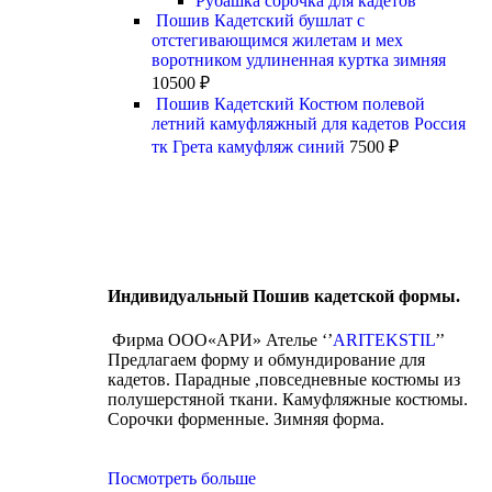
Рубашка сорочка для кадетов
Пошив Кадетский бушлат с
отстегивающимся жилетам и мех
воротником удлиненная куртка зимняя
10500
₽
Пошив Кадетский Костюм полевой
летний камуфляжный для кадетов Россия
тк Грета камуфляж синий
7500
₽
Индивидуальный Пошив кадетской формы.
Фирма ООО«АРИ» Ателье ‘’
ARITEKSTIL
’’
Предлагаем форму и обмундирование для
кадетов. Парадные ,повседневные костюмы из
полушерстяной ткани. Камуфляжные костюмы.
Сорочки форменные. Зимняя форма.
Посмотреть больше