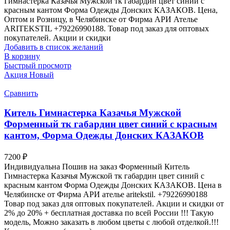
Гимнастерка Казачья Мужской тк габардин цвет синий с
красным кантом Форма Одежды Донских КАЗАКОВ. Цена,
Оптом и Розницу, в Челябинске от Фирма АРИ Ателье
ARITEKSTIL +79226990188. Товар под заказ для оптовых
покупателей. Акции и скидки
Добавить в список желаний
В корзину
Быстрый просмотр
Акция
Новый
Сравнить
Китель Гимнастерка Казачья Мужской
Форменный тк габардин цвет синий с красным
кантом, Форма Одежды Донских КАЗАКОВ
7200
₽
Индивидуальна Пошив на заказ Форменный Китель
Гимнастерка Казачья Мужской тк габардин цвет синий с
красным кантом Форма Одежды Донских КАЗАКОВ. Цена в
Челябинске от Фирма АРИ ателье aritekstil. +79226990188
Товар под заказ для оптовых покупателей. Акции и скидки от
2% до 20% + бесплатная доставка по всей России !!! Такую
модель, Mожно заказать в любом цветы с любой отделкой.!!!