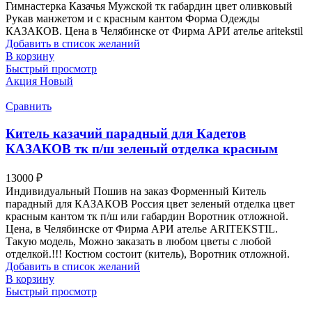
Гимнастерка Казачья Мужской тк габардин цвет оливковый
Рукав манжетом и с красным кантом Форма Одежды
КАЗАКОВ. Цена в Челябинске от Фирма АРИ ателье aritekstil
Добавить в список желаний
В корзину
Быстрый просмотр
Акция
Новый
Сравнить
Китель казачий парадный для Кадетов
КАЗАКОВ тк п/ш зеленый отделка красным
13000
₽
Индивидуальный Пошив на заказ Форменный Китель
парадный для КАЗАКОВ Россия цвет зеленый отделка цвет
красным кантом тк п/ш или габардин Воротник отложной.
Цена, в Челябинске от Фирма АРИ ателье ARITEKSTIL.
Такую модель, Mожно заказать в любом цветы с любой
отделкой.!!! Костюм состоит (китель), Воротник отложной.
Добавить в список желаний
В корзину
Быстрый просмотр