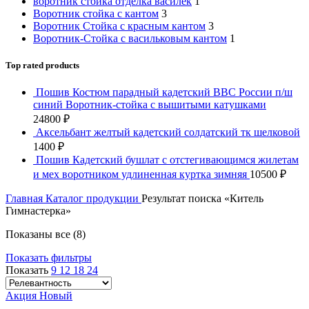
воротник стойка отделка василёк
1
Воротник стойка с кантом
3
Воротник Стойка с красным кантом
3
Воротник-Стойка с васильковым кантом
1
Top rated products
Пошив Костюм парадный кадетский ВВС России п/ш
синий Воротник-стойка с вышитыми катушками
24800
₽
Аксельбант желтый кадетский солдатский тк шелковой
1400
₽
Пошив Кадетский бушлат с отстегивающимся жилетам
и мех воротником удлиненная куртка зимняя
10500
₽
Главная
Каталог продукции
Результат поиска «Китель
Гимнастерка»
Показаны все (8)
Показать фильтры
Показать
9
12
18
24
Акция
Новый