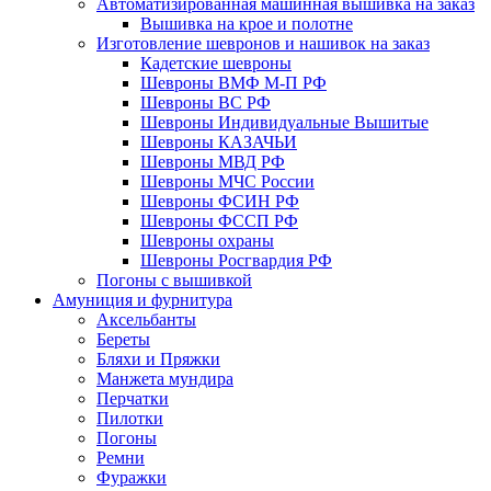
Автоматизированная машинная вышивка на заказ
Вышивка на крое и полотне
Изготовление шевронов и нашивок на заказ
Кадетские шевроны
Шевроны ВМФ М-П РФ
Шевроны ВС РФ
Шевроны Индивидуальные Вышитые
Шевроны КАЗАЧЬИ
Шевроны МВД РФ
Шевроны МЧС России
Шевроны ФСИН РФ
Шевроны ФССП РФ
Шевроны охраны
Шевроны Росгвардия РФ
Погоны с вышивкой
Амуниция и фурнитура
Аксельбанты
Береты
Бляхи и Пряжки
Манжета мундира
Перчатки
Пилотки
Погоны
Ремни
Фуражки